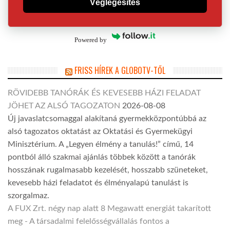
Véglegesítés
Powered by
FRISS HÍREK A GLOBOTV-TŐL
RÖVIDEBB TANÓRÁK ÉS KEVESEBB HÁZI FELADAT
JÖHET AZ ALSÓ TAGOZATON
2026-08-08
Új javaslatcsomaggal alakítaná gyermekközpontúbbá az
alsó tagozatos oktatást az Oktatási és Gyermekügyi
Minisztérium. A „Legyen élmény a tanulás!” című, 14
pontból álló szakmai ajánlás többek között a tanórák
hosszának rugalmasabb kezelését, hosszabb szüneteket,
kevesebb házi feladatot és élményalapú tanulást is
szorgalmaz.
A FUX Zrt. négy nap alatt 8 Megawatt energiát takarított
meg - A társadalmi felelősségvállalás fontos a