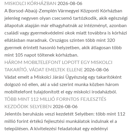
MISKOLCI KÓRHÁZBAN
2026-08-06
A Borsod-Abaúj-Zemplén Vármegyei Központi Kórházban
jelenleg negyven olyan csecsemő tartózkodik, akik egészségi
állapotuk alapján már elhagyhatnák az intézményt, azonban
családi vagy gyermekvédelmi okok miatt továbbra is kórházi
ellátásban maradnak. Országos szinten több mint 320
gyermek érintett hasonló helyzetben, akik átlagosan több
mint 105 napot töltenek kórházban.
HÁROM MOBILTELEFONT LOPOTT EGY MISKOLCI
TAKARÍTÓ, VÁDAT EMELTEK ELLENE
2026-08-06
Vádat emelt a Miskolci Járási Ügyészség egy takarítóként
dolgozó nő ellen, aki a vád szerint munka közben három
mobiltelefont tulajdonított el egy miskolci irodaházból.
TÖBB MINT 112 MILLIÓ FORINTOS FEJLESZTÉS
KEZDŐDIK SELYEBEN
2026-08-06
Jelentős beruházás veszi kezdetét Selyében: több mint 112
millió forint értékű fejlesztési munkálatok indulnak el a
településen. A kivitelezési feladatokat egy edelényi