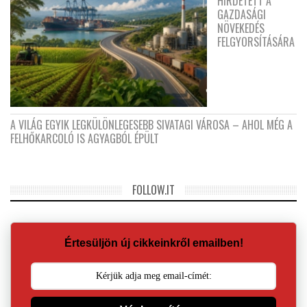
HIRDETETT A
GAZDASÁGI
NÖVEKEDÉS
FELGYORSÍTÁSÁRA
A VILÁG EGYIK LEGKÜLÖNLEGESEBB SIVATAGI VÁROSA – AHOL MÉG A
FELHŐKARCOLÓ IS AGYAGBÓL ÉPÜLT
FOLLOW.IT
Értesüljön új cikkeinkről emailben!