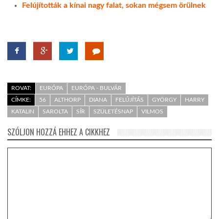
Felújították a kínai nagy falat, sokan mégsem örülnek
ROVAT:
EURÓPA
EURÓPA - BULVÁR
CÍMKE:
56
ALTHORP
DIANA
FELÚJÍTÁS
GYÖRGY
HARRY
KATALIN
SAROLTA
SÍR
SZÜLETÉSNAP
VILMOS
SZÓLJON HOZZÁ EHHEZ A CIKKHEZ