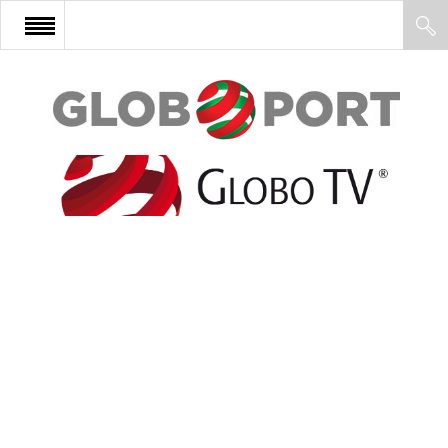
FŐOLDAL
AFRIKA
EURÓPA
ÁZSIA
ÉSZAK-AMERIKA
LATIN-AMERIKA