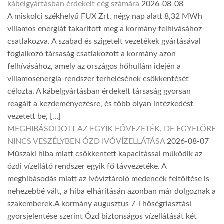
kábelgyártásban érdekelt cég számára
2026-08-08
A miskolci székhelyű FUX Zrt. négy nap alatt 8,32 MWh
villamos energiát takarított meg a kormány felhívásához
csatlakozva. A szabad és szigetelt vezetékek gyártásával
foglalkozó társaság csatlakozott a kormány azon
felhívásához, amely az országos hőhullám idején a
villamosenergia-rendszer terhelésének csökkentését
célozta. A kábelgyártásban érdekelt társaság gyorsan
reagált a kezdeményezésre, és több olyan intézkedést
vezetett be, […]
MEGHIBÁSODOTT AZ EGYIK FŐVEZETÉK, DE EGYELŐRE
NINCS VESZÉLYBEN ÓZD IVÓVÍZELLÁTÁSA
2026-08-07
Műszaki hiba miatt csökkentett kapacitással működik az
ózdi vízellátó rendszer egyik fő távvezetéke. A
meghibásodás miatt az ivóvíztároló medencék feltöltése is
nehezebbé vált, a hiba elhárításán azonban már dolgoznak a
szakemberek.A kormány augusztus 7-i hőségriasztási
gyorsjelentése szerint Ózd biztonságos vízellátását két