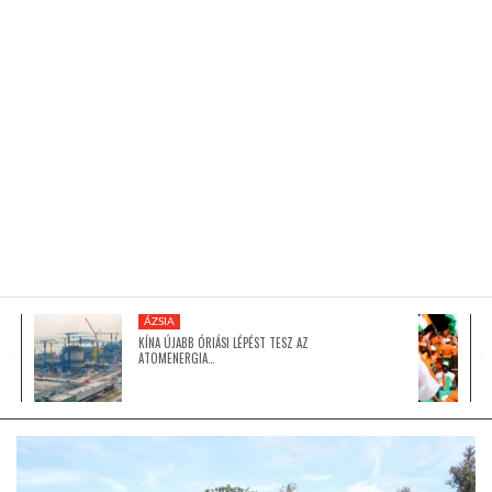
KÖZEL-KELET
AUSZTRÁLIA
A VILÁG ITTHON
MÉDIA
ÁZSIA
KÍNA ÚJABB ÓRIÁSI LÉPÉST TESZ AZ
ATOMENERGIA…
GLOBOTV BP
HÍR3D