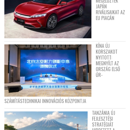
MEGELŐZTÉK
JAPÁN
RIVÁLISAIKAT AZ
EU PIACÁN
KÍNA ÚJ
KORSZAKOT
NYITOTT:
MEGNYÍLT AZ
ORSZÁG ELSŐ
ŰR-
SZÁMÍTÁSTECHNIKAI INNOVÁCIÓS KÖZPONTJA
TANZÁNIA ÚJ
FEJLESZTÉSI
STRATÉGIÁT