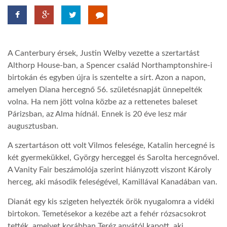
LATIMO.HU
A Canterbury érsek, Justin Welby vezette a szertartást
GLOBOBOOK
Althorp House-ban, a Spencer család Northamptonshire-i
birtokán és egyben újra is szentelte a sírt. Azon a napon,
amelyen Diana hercegnő 56. születésnapját ünnepelték
volna. Ha nem jött volna közbe az a rettenetes baleset
Párizsban, az Alma hídnál. Ennek is 20 éve lesz már
augusztusban.
A szertartáson ott volt Vilmos felesége, Katalin hercegné is
két gyermekükkel, György herceggel és Sarolta hercegnővel.
A Vanity Fair beszámolója szerint hiányzott viszont Károly
herceg, aki második feleségével, Kamillával Kanadában van.
Dianát egy kis szigeten helyezték örök nyugalomra a vidéki
birtokon. Temetésekor a kezébe azt a fehér rózsacsokrot
tették, amelyet korábban Teréz anyától kapott, aki