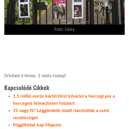
Fotó: Getty
(Visited 6 times, 1 visits today)
Kapcsolódó Cikkek
1,5 millió eurós kártérítést követel a hercegi pár a
hercegnő félmeztelen fotóiért
21 vagy IS? Léggömbök miatt riasztották a svéd
rendőrséget
Függőhidat kap Maputo