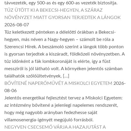
távvezeték, egy 500-as és egy 600-as vezeték biztosítja.
TŰZ ÜTÖTT KI A BEKECSI-HEGYEN, A SZÁRAZ
NÖVÉNYZET MIATT GYORSAN TERJEDTEK A LÁNGOK
2026-08-07
Tűz keletkezett pénteken a délelőtti órákban a Bekecsi-
hegyen, más néven a Nagy-hegyen – számolt be róla a
Szerencsi Hírek. A beszámoló szerint a lángok több ponton
is gyorsan terjedtek a kiszáradt, földközeli növényzetben. A
tűz időnként a fák lombkoronáját is elérte, így a füst
messziről is jól látható volt. A környéken jelentős számban
találhatók szőlőültetvények, […]
BŐVÍTENÉ NAPERŐMŰVÉT A MISKOLCI EGYETEM
2026-
08-06
Jelentős energetikai fejlesztést tervez a Miskolci Egyetem:
az intézmény bővítené a jelenlegi napelemes rendszerét,
hogy még nagyobb arányban fedezhesse saját
villamosenergia-igényét megújuló forrásból.
NEGYVEN CSECSEMŐ VÁRJA A HAZAJUTÁST A