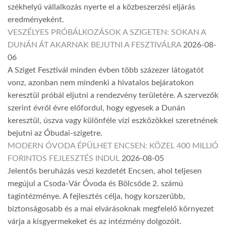
székhelyű vállalkozás nyerte el a közbeszerzési eljárás
eredményeként.
VESZÉLYES PRÓBÁLKOZÁSOK A SZIGETEN: SOKAN A
DUNÁN ÁT AKARNAK BEJUTNI A FESZTIVÁLRA
2026-08-
06
A Sziget Fesztivál minden évben több százezer látogatót
vonz, azonban nem mindenki a hivatalos bejáratokon
keresztül próbál eljutni a rendezvény területére. A szervezők
szerint évről évre előfordul, hogy egyesek a Dunán
keresztül, úszva vagy különféle vízi eszközökkel szeretnének
bejutni az Óbudai-szigetre.
MODERN ÓVODA ÉPÜLHET ENCSEN: KÖZEL 400 MILLIÓ
FORINTOS FEJLESZTÉS INDUL
2026-08-05
Jelentős beruházás veszi kezdetét Encsen, ahol teljesen
megújul a Csoda-Vár Óvoda és Bölcsőde 2. számú
tagintézménye. A fejlesztés célja, hogy korszerűbb,
biztonságosabb és a mai elvárásoknak megfelelő környezet
várja a kisgyermekeket és az intézmény dolgozóit.