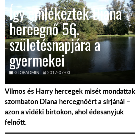
Így emlékeztek Diana
TROPICALMAGAZIN
hercegnő 56.
GLOBOTV
születésnapjára a
gyermekei
AFRIKA TUDÁSTÁR
A NAP SZÉPE
GLOBADMIN
2017-07-03
Vilmos és Harry hercegek misét mondattak
LINKTR.EE
szombaton Diana hercegnőért a sírjánál –
azon a vidéki birtokon, ahol édesanyjuk
GLOBOZSARU
felnőtt.
DOBRAVERO.HU