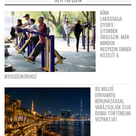
KÍNA
LAKOSSÁGA
GYORS
ÜTEMBEN
ÖREGSZIK: MÁR
MINDEN
NEGYEDIK EMBER
KÖZELÍT A
NYUGDÍJKORHOZ
80 MILLIÓ
DIRHAMOS
BERUHÁZÁSSAL
VARÁZSOLJÁK ÚJJÁ
DUBAI TÖRTÉNELMI
VÍZPARTJÁT