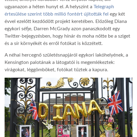
ugyanazon a héten hunyt el. A helyszínt a
Telegraph
értesülése szerint több millió fontért újították fel
egy két
évvel ezelőtt kezdődött projekt keretében. Előzőleg Diana
egykori séfje, Darren McGrady azon panaszkodott egy
Twitter-bejegyzésben, hogy hínár és moha nőtte be a sziget
és a sír környékét és erről fotókat is közzétett.
A néhai hercegnő születésnapjáról egykori lakóhelyének, a
Kensington palotának a látogatói is megemlékeztek:
virágokat, léggömböket, fotókat tűztek a kapura.