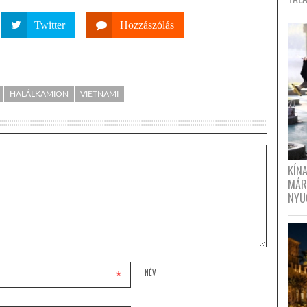
Twitter
Hozzászólás
HALÁLKAMION
VIETNAMI
KÍN
MÁR
NYU
*
NÉV