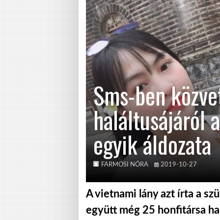
Sms-ben közvet
haláltusájáról 
egyik áldozata
FARMOSI NÓRA
2019-10-27
A vietnami lány azt írta a s
együtt még 25 honfitársa ha