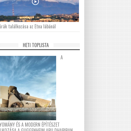
́rák találkozása az Etna lábánál
HETI TOPLISTA
A
YOMÁNY ÉS A MODERN ÉPÍTÉSZET
ÁLKOZÁSA A GUGGENHEIM ABU DHABIBAN