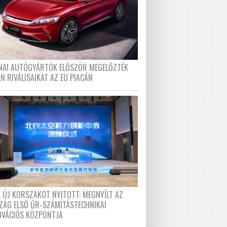
ÍNAI AUTÓGYÁRTÓK ELŐSZÖR MEGELŐZTÉK
N RIVÁLISAIKAT AZ EU PIACÁN
A ÚJ KORSZAKOT NYITOTT: MEGNYÍLT AZ
ZÁG ELSŐ ŰR-SZÁMÍTÁSTECHNIKAI
OVÁCIÓS KÖZPONTJA