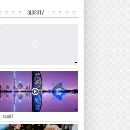
GLOBOTV
j csodái