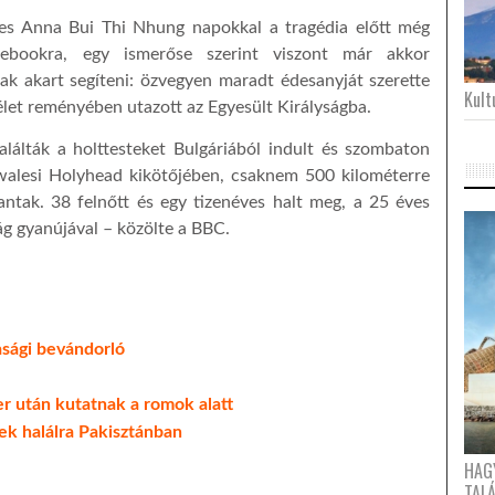
éves Anna Bui Thi Nhung napokkal a tragédia előtt még
cebookra, egy ismerőse szerint viszont már akkor
nak akart segíteni: özvegyen maradt édesanyját szerette
Kultu
élet reményében utazott az Egyesült Királyságba.
lálták a holttesteket Bulgáriából indult és szombaton
-walesi Holyhead kikötőjében, csaknem 500 kilométerre
kantak. 38 felnőtt és egy tizenéves halt meg, a 25 éves
ság gyanújával – közölte a BBC.
sági bevándorló
r után kutatnak a romok alatt
tek halálra Pakisztánban
HAG
TAL