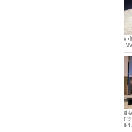
A K
JAPÁ
KÍN
ORS
INN