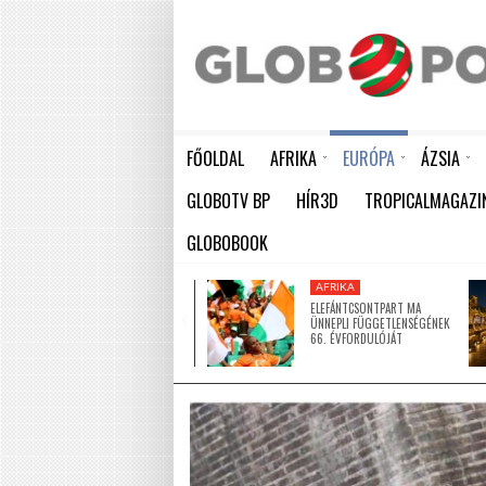
FŐOLDAL
AFRIKA
EURÓPA
ÁZSIA
ELEFÁNTCSONTPART MA ÜNNEPLI FÜGGETLENSÉGÉNEK 66. ÉVFORDULÓJÁT
HÁTBORZONGATÓ KAPCSOLAT A HAMBURGI KÉSELŐ ÉS A KOMBINÓS GYILKOS KÖZÖTT
KÍNA LAKOSSÁGA GYORS ÜTEMBEN
GLOBOTV BP
HÍR3D
TROPICALMAGAZI
GLOBOBOOK
AFRIKA
AFRIKA
ÚJ MECSETTEL
ELEFÁNTCSONTPART MA
GAZDAGODOTT NIGER EGYIK
ÜNNEPLI FÜGGETLENSÉGÉNEK
LEGNAGYOBB VÁROSA
66. ÉVFORDULÓJÁT