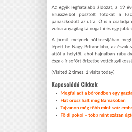
Az egyik legfiatalabb áldozat, a 19 
Brüsszelből posztolt fotókat a Fa
panaszkodott az útra. Ő is a családjá
volna anyagilag támogatni és egy jobb 
A jármű, melynek pótkocsijában megta
lépett be Nagy-Britanniába, az észak
attól a helytől, ahol hajnalban rábuk
észak-ír sofőrt őrizetbe vették gyilkos
(Visited 2 times, 1 visits today)
Kapcsolódó Cikkek
Megfulladt a bőröndben egy gazda
Hat orosz halt meg Bamakóban
Tajvanon még több mint száz embe
Földi pokol – több mint százan ég