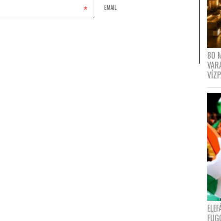
*
EMAIL
80 
VAR
VÍZ
ELE
FÜG