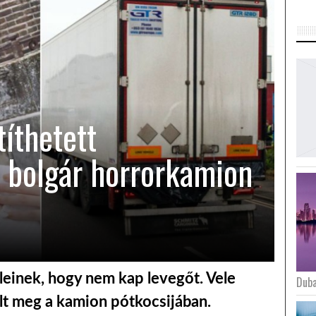
íthetett
a bolgár horrorkamion
züleinek, hogy nem kap levegőt. Vele
Duba
lt meg a kamion pótkocsijában.