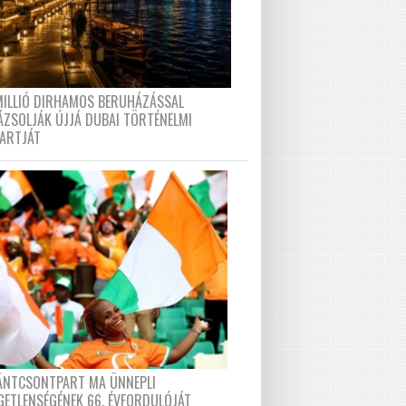
MILLIÓ DIRHAMOS BERUHÁZÁSSAL
ÁZSOLJÁK ÚJJÁ DUBAI TÖRTÉNELMI
PARTJÁT
FÁNTCSONTPART MA ÜNNEPLI
GETLENSÉGÉNEK 66. ÉVFORDULÓJÁT