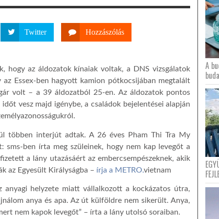
Twitter
Hozzászólás
A bu
k, hogy az áldozatok kínaiak voltak, a DNS vizsgálatok
buda
y az Essex-ben hagyott kamion pótkocsijában megtalált
gár volt – a 39 áldozatból 25-en. Az áldozatok pontos
 időt vesz majd igénybe, a családok bejelentései alapján
zemélyazonosságukról.
zül többen interjút adtak. A 26 éves Pham Thi Tra My
et: sms-ben írta meg szüleinek, hogy nem kap levegőt a
fizetett a lány utazásáért az embercsempészeknek, akik
EGY
ják az Egyesült Királyságba –
írja a METRO.
vietnam
FEJL
z anyagi helyzete miatt vállalkozott a kockázatos útra,
ajnálom anya és apa. Az út külföldre nem sikerült. Anya,
mert nem kapok levegőt” – írta a lány utolsó soraiban.