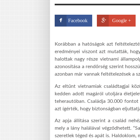
Facebook
Google +
Korábban a hatóságok azt feltételezté
eredményei viszont azt mutatták, hog
halottak nagy része vietnami állampol
azonosítása a rendőrség szerint hosszú
azonban már vannak feltételezések a s
Az eltűnt vietnamiak családtagjai kö
kedden adott magáról utoljára életjel
teherautóban. Családja 30.000 fontot 
azt ígérték, hogy biztonságban eljuttat
Az apja állítása szerint a család nehé
mely a lány halálával végződhetett. “S
szeretlek téged és apát is. Haldoklom, 