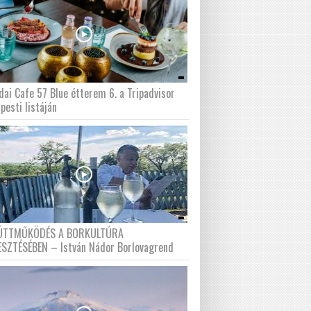
dai Cafe 57 Blue étterem 6. a Tripadvisor
pesti listáján
ÜTTMŰKÖDÉS A BORKULTÚRA
ESZTÉSÉBEN – István Nádor Borlovagrend