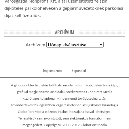
Városgazda Nonprofit Kft. által üzemeltetett felszíni
díjköteles parkolóhelyeken a gépjárművezetőknek parkolási
díjat kell fizetniük.
ARCHÍVUM
Archívum
Impresszum
Kapcsolat
A globoport.hu felületén található minden információ, beleértve a képi,
grafikai megjelenítést, az oldalak szerkezetét a GloboPort Média
kizárólagos tulajdona. Mindennemű továbbszolgáltatás,
továbbértékesítés, egészében vagy részleteiben az újraközlés kizárólag a
GloboPort Média előzetes írásbeli hozzájárulásával lehetséges.
Terjesztésük sem nyomtatott, sem elektronikus formában nem
megengedett. Copyright© 2008-2017 GloboPort Média