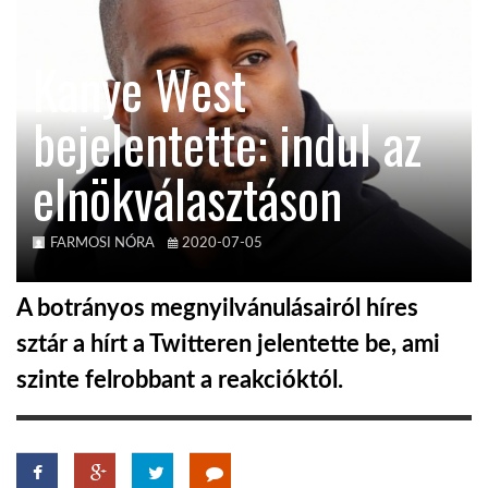
KÖZEL-KELET
Kanye West
bejelentette: indul az
AUSZTRÁLIA
elnökválasztáson
A VILÁG ITTHON
FARMOSI NÓRA
2020-07-05
MÉDIA
A botrányos megnyilvánulásairól híres
sztár a hírt a Twitteren jelentette be, ami
szinte felrobbant a reakcióktól.
GLOBOTV BP
HÍR3D