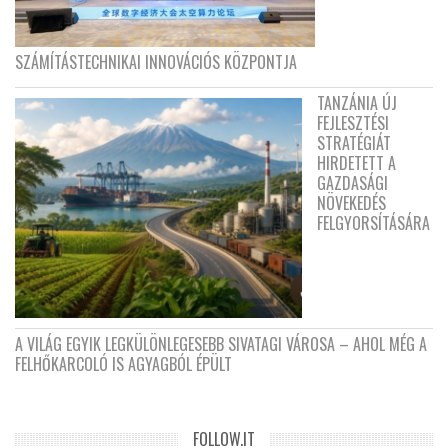
SZÁMÍTÁSTECHNIKAI INNOVÁCIÓS KÖZPONTJA
TANZÁNIA ÚJ
FEJLESZTÉSI
STRATÉGIÁT
HIRDETETT A
GAZDASÁGI
NÖVEKEDÉS
FELGYORSÍTÁSÁRA
A VILÁG EGYIK LEGKÜLÖNLEGESEBB SIVATAGI VÁROSA – AHOL MÉG A
FELHŐKARCOLÓ IS AGYAGBÓL ÉPÜLT
FOLLOW.IT