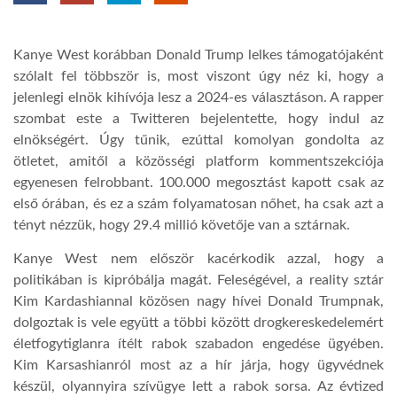
TROPICALMAGAZIN
Kanye West korábban Donald Trump lelkes támogatójaként
szólalt fel többször is, most viszont úgy néz ki, hogy a
GLOBOTV
jelenlegi elnök kihívója lesz a 2024-es választáson. A rapper
szombat este a Twitteren bejelentette, hogy indul az
elnökségért. Úgy tűnik, ezúttal komolyan gondolta az
AFRIKA TUDÁSTÁR
ötletet, amitől a közösségi platform kommentszekciója
egyenesen felrobbant. 100.000 megosztást kapott csak az
első órában, és ez a szám folyamatosan nőhet, ha csak azt a
A NAP SZÉPE
tényt nézzük, hogy 29.4 millió követője van a sztárnak.
Kanye West nem először kacérkodik azzal, hogy a
LINKTR.EE
politikában is kipróbálja magát. Feleségével, a reality sztár
Kim Kardashiannal közösen nagy hívei Donald Trumpnak,
GLOBOZSARU
dolgoztak is vele együtt a többi között drogkereskedelemért
életfogytiglanra ítélt rabok szabadon engedése ügyében.
Kim Karsashianról most az a hír járja, hogy ügyvédnek
DOBRAVERO.HU
készül, olyannyira szívügye lett a rabok sorsa. Az évtized