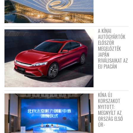
A KÍNAI
AUTÓGYÁRTÓK
ELŐSZÖR
MEGELŐZTÉK
JAPÁN
RIVÁLISAIKAT AZ
EU PIACÁN
KÍNA ÚJ
KORSZAKOT
NYITOTT:
MEGNYÍLT AZ
ORSZÁG ELSŐ
ŰR-