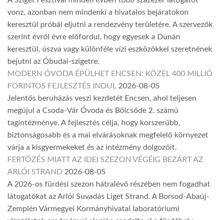
vonz, azonban nem mindenki a hivatalos bejáratokon
keresztül próbál eljutni a rendezvény területére. A szervezők
szerint évről évre előfordul, hogy egyesek a Dunán
keresztül, úszva vagy különféle vízi eszközökkel szeretnének
bejutni az Óbudai-szigetre.
MODERN ÓVODA ÉPÜLHET ENCSEN: KÖZEL 400 MILLIÓ
FORINTOS FEJLESZTÉS INDUL
2026-08-05
Jelentős beruházás veszi kezdetét Encsen, ahol teljesen
megújul a Csoda-Vár Óvoda és Bölcsőde 2. számú
tagintézménye. A fejlesztés célja, hogy korszerűbb,
biztonságosabb és a mai elvárásoknak megfelelő környezet
várja a kisgyermekeket és az intézmény dolgozóit.
FERTŐZÉS MIATT AZ IDEI SZEZON VÉGÉIG BEZÁRT AZ
ARLÓI STRAND
2026-08-05
A 2026-os fürdési szezon hátralévő részében nem fogadhat
látogatókat az Arlói Suvadás Liget Strand. A Borsod-Abaúj-
Zemplén Vármegyei Kormányhivatal laboratóriumi