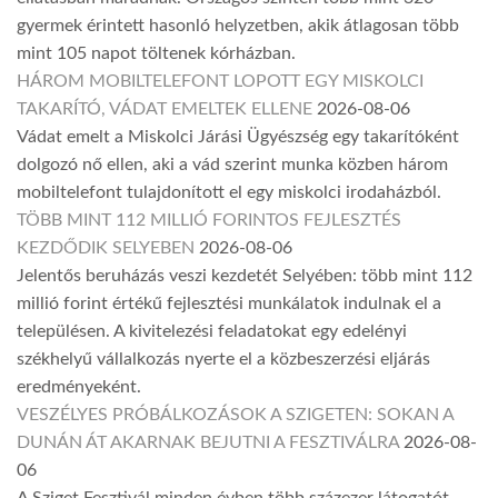
gyermek érintett hasonló helyzetben, akik átlagosan több
mint 105 napot töltenek kórházban.
HÁROM MOBILTELEFONT LOPOTT EGY MISKOLCI
TAKARÍTÓ, VÁDAT EMELTEK ELLENE
2026-08-06
Vádat emelt a Miskolci Járási Ügyészség egy takarítóként
dolgozó nő ellen, aki a vád szerint munka közben három
mobiltelefont tulajdonított el egy miskolci irodaházból.
TÖBB MINT 112 MILLIÓ FORINTOS FEJLESZTÉS
KEZDŐDIK SELYEBEN
2026-08-06
Jelentős beruházás veszi kezdetét Selyében: több mint 112
millió forint értékű fejlesztési munkálatok indulnak el a
településen. A kivitelezési feladatokat egy edelényi
székhelyű vállalkozás nyerte el a közbeszerzési eljárás
eredményeként.
VESZÉLYES PRÓBÁLKOZÁSOK A SZIGETEN: SOKAN A
DUNÁN ÁT AKARNAK BEJUTNI A FESZTIVÁLRA
2026-08-
06
A Sziget Fesztivál minden évben több százezer látogatót