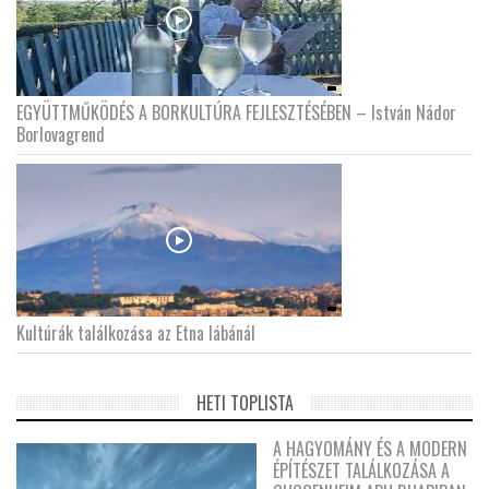
EGYÜTTMŰKÖDÉS A BORKULTÚRA FEJLESZTÉSÉBEN – István Nádor
Borlovagrend
Kultúrák találkozása az Etna lábánál
HETI TOPLISTA
A HAGYOMÁNY ÉS A MODERN
ÉPÍTÉSZET TALÁLKOZÁSA A