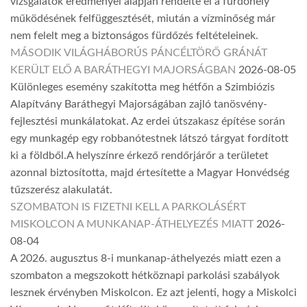
vizsgálatok eredményei alapján rendelte el a fürdőhely
működésének felfüggesztését, miután a vízminőség már
nem felelt meg a biztonságos fürdőzés feltételeinek.
MÁSODIK VILÁGHÁBORÚS PÁNCÉLTÖRŐ GRÁNÁT
KERÜLT ELŐ A BARÁTHEGYI MAJORSÁGBAN
2026-08-05
Különleges esemény szakította meg hétfőn a Szimbiózis
Alapítvány Baráthegyi Majorságában zajló tanösvény-
fejlesztési munkálatokat. Az erdei útszakasz építése során
egy munkagép egy robbanótestnek látszó tárgyat fordított
ki a földből.A helyszínre érkező rendőrjárőr a területet
azonnal biztosította, majd értesítette a Magyar Honvédség
tűzszerész alakulatát.
SZOMBATON IS FIZETNI KELL A PARKOLÁSÉRT
MISKOLCON A MUNKANAP-ÁTHELYEZÉS MIATT
2026-
08-04
A 2026. augusztus 8-i munkanap-áthelyezés miatt ezen a
szombaton a megszokott hétköznapi parkolási szabályok
lesznek érvényben Miskolcon. Ez azt jelenti, hogy a Miskolci