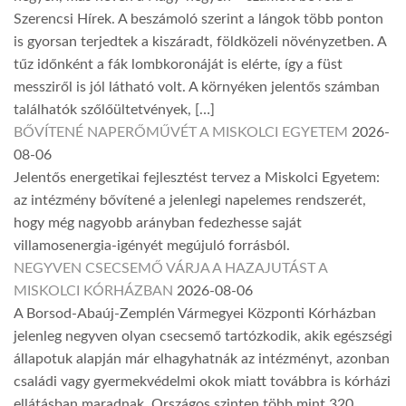
Szerencsi Hírek. A beszámoló szerint a lángok több ponton
is gyorsan terjedtek a kiszáradt, földközeli növényzetben. A
tűz időnként a fák lombkoronáját is elérte, így a füst
messziről is jól látható volt. A környéken jelentős számban
találhatók szőlőültetvények, […]
BŐVÍTENÉ NAPERŐMŰVÉT A MISKOLCI EGYETEM
2026-
08-06
Jelentős energetikai fejlesztést tervez a Miskolci Egyetem:
az intézmény bővítené a jelenlegi napelemes rendszerét,
hogy még nagyobb arányban fedezhesse saját
villamosenergia-igényét megújuló forrásból.
NEGYVEN CSECSEMŐ VÁRJA A HAZAJUTÁST A
MISKOLCI KÓRHÁZBAN
2026-08-06
A Borsod-Abaúj-Zemplén Vármegyei Központi Kórházban
jelenleg negyven olyan csecsemő tartózkodik, akik egészségi
állapotuk alapján már elhagyhatnák az intézményt, azonban
családi vagy gyermekvédelmi okok miatt továbbra is kórházi
ellátásban maradnak. Országos szinten több mint 320