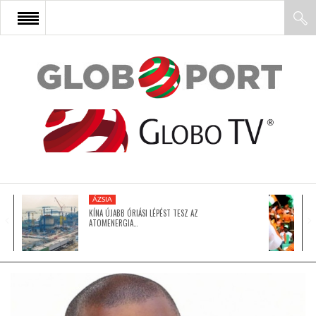
FŐOLDAL
AFRIKA
EURÓPA
ÁZSIA
ÁZSIA
KÍNA ÚJABB ÓRIÁSI LÉPÉST TESZ AZ
ATOMENERGIA…
ÉSZAK-AMERIKA
LATIN-AMERIKA