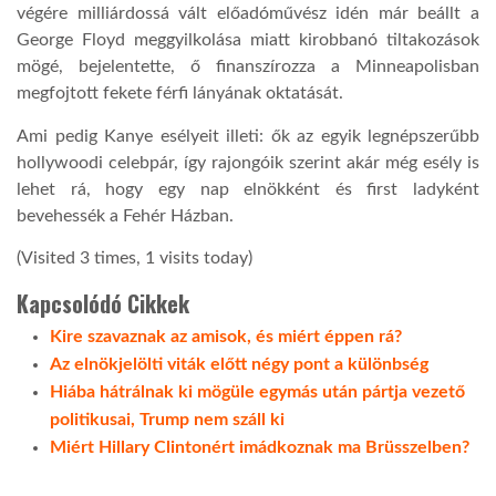
végére milliárdossá vált előadóművész idén már beállt a
George Floyd meggyilkolása miatt kirobbanó tiltakozások
LATIMO.HU
mögé, bejelentette, ő finanszírozza a Minneapolisban
megfojtott fekete férfi lányának oktatását.
GLOBOBOOK
Ami pedig Kanye esélyeit illeti: ők az egyik legnépszerűbb
hollywoodi celebpár, így rajongóik szerint akár még esély is
lehet rá, hogy egy nap elnökként és first ladyként
bevehessék a Fehér Házban.
(Visited 3 times, 1 visits today)
Kapcsolódó Cikkek
Kire szavaznak az amisok, és miért éppen rá?
Az elnökjelölti viták előtt négy pont a különbség
Hiába hátrálnak ki mögüle egymás után pártja vezető
politikusai, Trump nem száll ki
Miért Hillary Clintonért imádkoznak ma Brüsszelben?