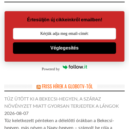
Értesüljön új cikkeinkről emailben!
Véglegesítés
Powered by
FRISS HÍREK A GLOBOTV-TŐL
TŰZ ÜTÖTT KI A BEKECSI-HEGYEN, A SZÁRAZ
NÖVÉNYZET MIATT GYORSAN TERJEDTEK A LÁNGOK
2026-08-07
Tűz keletkezett pénteken a délelőtti órákban a Bekecsi-
hegyen, más néven a Nagy-hegyen – számolt be róla a