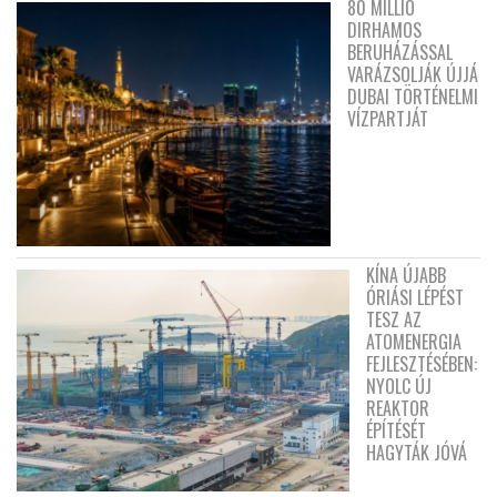
80 MILLIÓ
DIRHAMOS
BERUHÁZÁSSAL
VARÁZSOLJÁK ÚJJÁ
DUBAI TÖRTÉNELMI
VÍZPARTJÁT
KÍNA ÚJABB
ÓRIÁSI LÉPÉST
TESZ AZ
ATOMENERGIA
FEJLESZTÉSÉBEN:
NYOLC ÚJ
REAKTOR
ÉPÍTÉSÉT
HAGYTÁK JÓVÁ