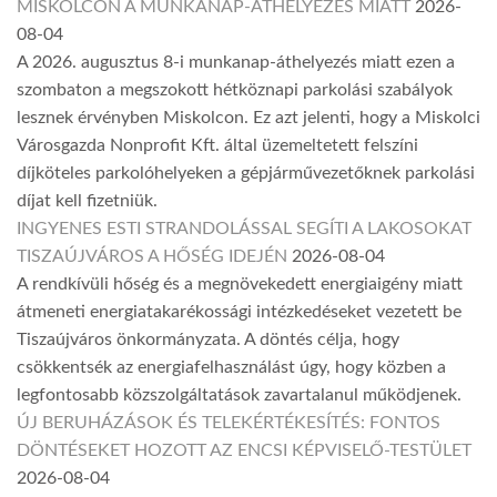
MISKOLCON A MUNKANAP-ÁTHELYEZÉS MIATT
2026-
08-04
A 2026. augusztus 8-i munkanap-áthelyezés miatt ezen a
szombaton a megszokott hétköznapi parkolási szabályok
lesznek érvényben Miskolcon. Ez azt jelenti, hogy a Miskolci
Városgazda Nonprofit Kft. által üzemeltetett felszíni
díjköteles parkolóhelyeken a gépjárművezetőknek parkolási
díjat kell fizetniük.
INGYENES ESTI STRANDOLÁSSAL SEGÍTI A LAKOSOKAT
TISZAÚJVÁROS A HŐSÉG IDEJÉN
2026-08-04
A rendkívüli hőség és a megnövekedett energiaigény miatt
átmeneti energiatakarékossági intézkedéseket vezetett be
Tiszaújváros önkormányzata. A döntés célja, hogy
csökkentsék az energiafelhasználást úgy, hogy közben a
legfontosabb közszolgáltatások zavartalanul működjenek.
ÚJ BERUHÁZÁSOK ÉS TELEKÉRTÉKESÍTÉS: FONTOS
DÖNTÉSEKET HOZOTT AZ ENCSI KÉPVISELŐ-TESTÜLET
2026-08-04