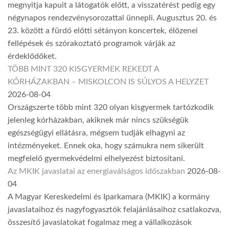
megnyitja kapuit a látogatók előtt, a visszatérést pedig egy
négynapos rendezvénysorozattal ünnepli. Augusztus 20. és
23. között a fürdő előtti sétányon koncertek, élőzenei
fellépések és szórakoztató programok várják az
érdeklődőket.
TÖBB MINT 320 KISGYERMEK REKEDT A
KÓRHÁZAKBAN – MISKOLCON IS SÚLYOS A HELYZET
2026-08-04
Országszerte több mint 320 olyan kisgyermek tartózkodik
jelenleg kórházakban, akiknek már nincs szükségük
egészségügyi ellátásra, mégsem tudják elhagyni az
intézményeket. Ennek oka, hogy számukra nem sikerült
megfelelő gyermekvédelmi elhelyezést biztosítani.
Az MKIK javaslatai az energiaválságos időszakban
2026-08-
04
A Magyar Kereskedelmi és Iparkamara (MKIK) a kormány
javaslataihoz és nagyfogyasztók felajánlásaihoz csatlakozva,
összesítő javaslatokat fogalmaz meg a vállalkozások