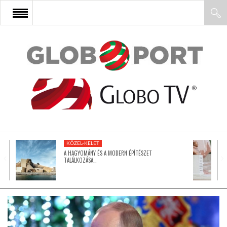
FŐOLDAL
AFRIKA
EURÓPA
KÖZEL-KELET
ÁZSIA
A HAGYOMÁNY ÉS A MODERN ÉPÍTÉSZET
TALÁLKOZÁSA…
ÉSZAK-AMERIKA
LATIN-AMERIKA