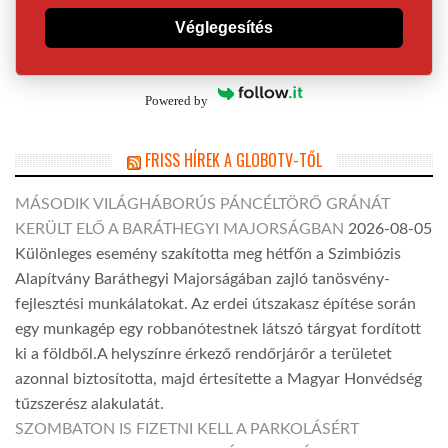
Véglegesítés
Powered by
FRISS HÍREK A GLOBOTV-TŐL
MÁSODIK VILÁGHÁBORÚS PÁNCÉLTÖRŐ GRÁNÁT
KERÜLT ELŐ A BARÁTHEGYI MAJORSÁGBAN
2026-08-05
Különleges esemény szakította meg hétfőn a Szimbiózis
Alapítvány Baráthegyi Majorságában zajló tanösvény-
fejlesztési munkálatokat. Az erdei útszakasz építése során
egy munkagép egy robbanótestnek látszó tárgyat fordított
ki a földből.A helyszínre érkező rendőrjárőr a területet
azonnal biztosította, majd értesítette a Magyar Honvédség
tűzszerész alakulatát.
SZOMBATON IS FIZETNI KELL A PARKOLÁSÉRT