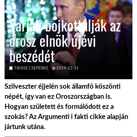
KÖZEL-KELET
Varjak bojkottálják az
orosz elnök újévi
AUSZTRÁLIA
beszédét
A VILÁG ITTHON
TIKÁSZ CSEPERKE
2014-12-31
MÉDIA
Szilveszter éjjelén sok államfő köszönti
népét, így van ez Oroszországban is.
Hogyan született és formálódott ez a
GLOBOTV BP
szokás? Az Argumenti i fakti cikke alapján
jártunk utána.
HÍR3D