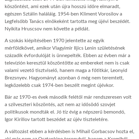
köszöntést, ami ezek után újra hosszú időre elmaradt,
LATIMO.HU
egészen Sztálin haláláig. 1954-ben Kliment Vorosilov a
Legfelsőbb Tanács elnökeként tartotta meg újévi beszédét.
Nyikita Hruscsov nem követte a példát.
GLOBOBOOK
A szokás kiépítésében 1970 jelentette az egyik
mérföldkövet, amikor Vlagyimir Iljics Lenin születésének
századik évfordulóját is ünnepelték. Ebben az évben már a
televízión keresztül köszöntötte az embereket nem is csak
valami vezető tisztviselő, hanem maga a főtitkár, Leonyid
Brezsnyev. Hagyományt azonban ő még nem teremtett,
legközelebb csak 1974-ben beszélt megint újévkor.
Bár az 1970-es évek második felétől már rendszeresen volt
a szilveszteri köszöntés, azt nem az idősödő szovjet
politikusok mondták el. Jó tíz évig a népszerű bemondó,
Igor Kirillov tartott beszédet az újév tiszteletére.
A változást ebben a kérdésben is Mihail Gorbacsov hozta el,
aki már nem az Osztankino toronyból, hanem a Kremlből