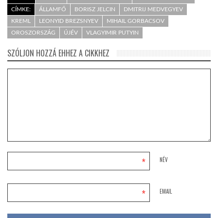
CÍMKE:
ÁLLAMFŐ
BORISZ JELCIN
DMITRIJ MEDVEGYEV
KREML
LEONYID BREZSNYEV
MIHAIL GORBACSOV
OROSZORSZÁG
ÚJÉV
VLAGYIMIR PUTYIN
SZÓLJON HOZZÁ EHHEZ A CIKKHEZ
*
NÉV
*
EMAIL