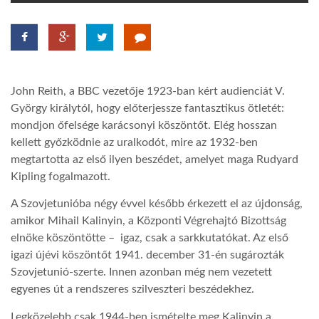
TROPICALMAGAZIN
GLOBOTV
John Reith, a BBC vezetője 1923-ban kért audienciát V.
György királytól, hogy előterjessze fantasztikus ötletét:
AFRIKA TUDÁSTÁR
mondjon őfelsége karácsonyi köszöntőt. Elég hosszan
kellett győzködnie az uralkodót, mire az 1932-ben
megtartotta az első ilyen beszédet, amelyet maga Rudyard
A NAP SZÉPE
Kipling fogalmazott.
A Szovjetunióba négy évvel később érkezett el az újdonság,
LINKTR.EE
amikor Mihail Kalinyin, a Központi Végrehajtó Bizottság
elnöke köszöntötte – igaz, csak a sarkkutatókat. Az első
igazi újévi köszöntőt 1941. december 31-én sugározták
GLOBOZSARU
Szovjetunió-szerte. Innen azonban még nem vezetett
egyenes út a rendszeres szilveszteri beszédekhez.
DOBRAVERO.HU
Legközelebb csak 1944-ben ismételte meg Kalinyin a