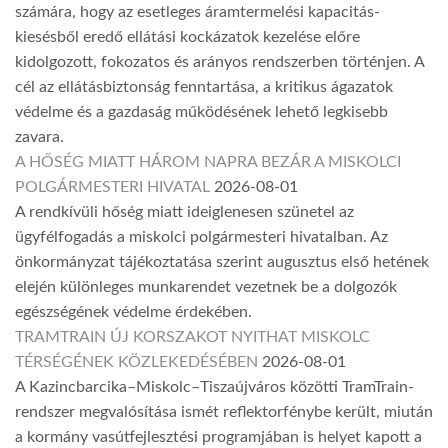
számára, hogy az esetleges áramtermelési kapacitás-
kiesésből eredő ellátási kockázatok kezelése előre
kidolgozott, fokozatos és arányos rendszerben történjen. A
cél az ellátásbiztonság fenntartása, a kritikus ágazatok
védelme és a gazdaság működésének lehető legkisebb
zavara.
A HŐSÉG MIATT HÁROM NAPRA BEZÁR A MISKOLCI
POLGÁRMESTERI HIVATAL
2026-08-01
A rendkívüli hőség miatt ideiglenesen szünetel az
ügyfélfogadás a miskolci polgármesteri hivatalban. Az
önkormányzat tájékoztatása szerint augusztus első hetének
elején különleges munkarendet vezetnek be a dolgozók
egészségének védelme érdekében.
TRAMTRAIN ÚJ KORSZAKOT NYITHAT MISKOLC
TÉRSÉGÉNEK KÖZLEKEDÉSÉBEN
2026-08-01
A Kazincbarcika–Miskolc–Tiszaújváros közötti TramTrain-
rendszer megvalósítása ismét reflektorfénybe került, miután
a kormány vasútfejlesztési programjában is helyet kapott a