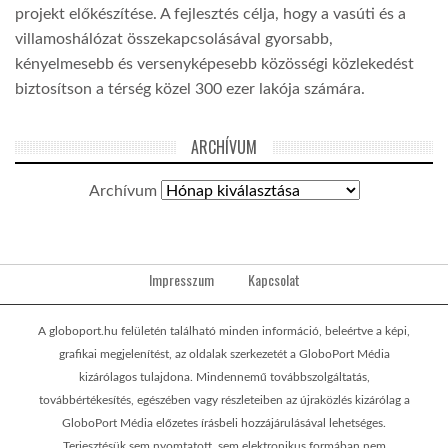
projekt előkészítése. A fejlesztés célja, hogy a vasúti és a
villamoshálózat összekapcsolásával gyorsabb,
kényelmesebb és versenyképesebb közösségi közlekedést
biztosítson a térség közel 300 ezer lakója számára.
ARCHÍVUM
Archívum
Impresszum
Kapcsolat
A globoport.hu felületén található minden információ, beleértve a képi,
grafikai megjelenítést, az oldalak szerkezetét a GloboPort Média
kizárólagos tulajdona. Mindennemű továbbszolgáltatás,
továbbértékesítés, egészében vagy részleteiben az újraközlés kizárólag a
GloboPort Média előzetes írásbeli hozzájárulásával lehetséges.
Terjesztésük sem nyomtatott, sem elektronikus formában nem