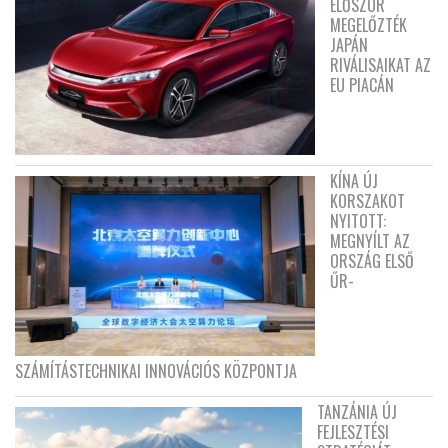
ELŐSZÖR
MEGELŐZTÉK
JAPÁN
RIVÁLISAIKAT AZ
EU PIACÁN
KÍNA ÚJ
KORSZAKOT
NYITOTT:
MEGNYÍLT AZ
ORSZÁG ELSŐ
ŰR-
SZÁMÍTÁSTECHNIKAI INNOVÁCIÓS KÖZPONTJA
TANZÁNIA ÚJ
FEJLESZTÉSI