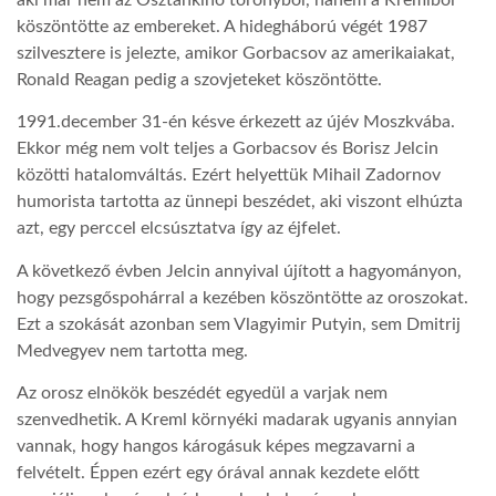
köszöntötte az embereket. A hidegháború végét 1987
szilvesztere is jelezte, amikor Gorbacsov az amerikaiakat,
Ronald Reagan pedig a szovjeteket köszöntötte.
1991.december 31-én késve érkezett az újév Moszkvába.
Ekkor még nem volt teljes a Gorbacsov és Borisz Jelcin
közötti hatalomváltás. Ezért helyettük Mihail Zadornov
humorista tartotta az ünnepi beszédet, aki viszont elhúzta
azt, egy perccel elcsúsztatva így az éjfelet.
A következő évben Jelcin annyival újított a hagyományon,
hogy pezsgőspohárral a kezében köszöntötte az oroszokat.
Ezt a szokását azonban sem Vlagyimir Putyin, sem Dmitrij
Medvegyev nem tartotta meg.
Az orosz elnökök beszédét egyedül a varjak nem
szenvedhetik. A Kreml környéki madarak ugyanis annyian
vannak, hogy hangos károgásuk képes megzavarni a
felvételt. Éppen ezért egy órával annak kezdete előtt