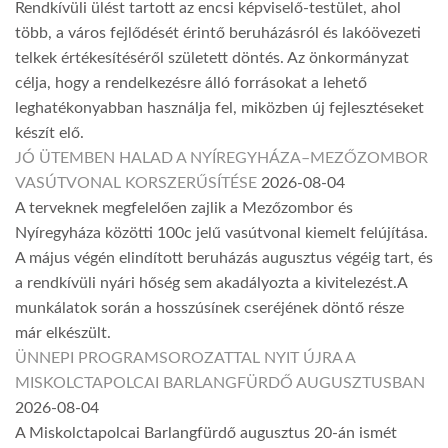
Rendkívüli ülést tartott az encsi képviselő-testület, ahol
több, a város fejlődését érintő beruházásról és lakóövezeti
telkek értékesítéséről született döntés. Az önkormányzat
célja, hogy a rendelkezésre álló forrásokat a lehető
leghatékonyabban használja fel, miközben új fejlesztéseket
készít elő.
JÓ ÜTEMBEN HALAD A NYÍREGYHÁZA–MEZŐZOMBOR
VASÚTVONAL KORSZERŰSÍTÉSE
2026-08-04
A terveknek megfelelően zajlik a Mezőzombor és
Nyíregyháza közötti 100c jelű vasútvonal kiemelt felújítása.
A május végén elindított beruházás augusztus végéig tart, és
a rendkívüli nyári hőség sem akadályozta a kivitelezést.A
munkálatok során a hosszúsínek cseréjének döntő része
már elkészült.
ÜNNEPI PROGRAMSOROZATTAL NYIT ÚJRA A
MISKOLCTAPOLCAI BARLANGFÜRDŐ AUGUSZTUSBAN
2026-08-04
A Miskolctapolcai Barlangfürdő augusztus 20-án ismét