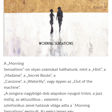
A „Morning
Sensations”-on olyan számokat hallhatunk, mint a „Hint”, a
„Madame”, a „Secret Route”, a
„Canzone”, a „Waterlily”, vagy éppen az „Out of the
machine”.
„A zongora-nagybőgő-dob alapokon nyugvó trióm, a jazz
műfaj, az aktusztikus-, valamint a
szimfonikus zenei hatások világa adta a ’ Morning
Sensations’ gerincét. Az egész lemez egy