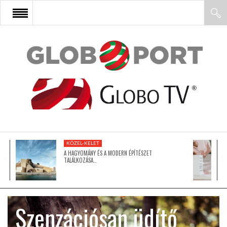
FŐOLDAL
AFRIKA
EURÓPA
KÖZEL-KELET
ÁZSIA
A HAGYOMÁNY ÉS A MODERN ÉPÍTÉSZET
TALÁLKOZÁSA…
ÉSZAK-AMERIKA
Szenzációsan üdítő
LATIN-AMERIKA