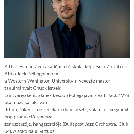
TROPICALMAGAZIN
GLOBOTV
AFRIKA TUDÁSTÁR
A Liszt Ferenc Zeneakadémia főiskolai képzése után Juhász
A NAP SZÉPE
Attila Jack Bellinghamben,
a Western Wahington University-n végezte master
tanulmányait Chuck Israels
LINKTR.EE
tanítványaként, akinek később kollégájává is vált. Jack 1998
óta muzsikál aktívan
GLOBOZSARU
itthon, főként jazz zenekarokban játszik, valamint megannyi
pop produkció zenésze,
zeneszerzője, hangszerelője (Budapest Jazz Orchestra, Club
DOBRAVERO.HU
54). A sokoldalú, virtuóz