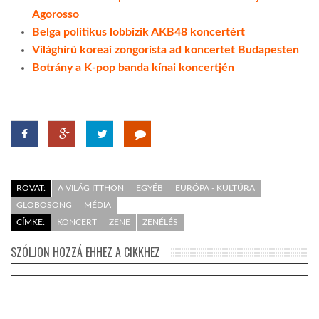
Agorosso
Belga politikus lobbizik AKB48 koncertért
Világhírű koreai zongorista ad koncertet Budapesten
Botrány a K-pop banda kínai koncertjén
ROVAT:
A VILÁG ITTHON
EGYÉB
EURÓPA - KULTÚRA
GLOBOSONG
MÉDIA
CÍMKE:
KONCERT
ZENE
ZENÉLÉS
SZÓLJON HOZZÁ EHHEZ A CIKKHEZ