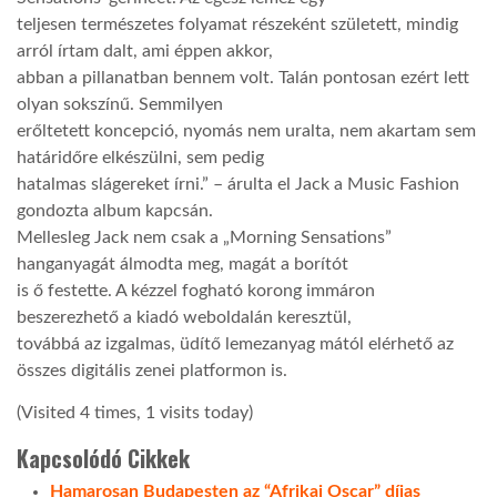
teljesen természetes folyamat részeként született, mindig
arról írtam dalt, ami éppen akkor,
abban a pillanatban bennem volt. Talán pontosan ezért lett
olyan sokszínű. Semmilyen
erőltetett koncepció, nyomás nem uralta, nem akartam sem
határidőre elkészülni, sem pedig
hatalmas slágereket írni.” – árulta el Jack a Music Fashion
gondozta album kapcsán.
Mellesleg Jack nem csak a „Morning Sensations”
hanganyagát álmodta meg, magát a borítót
is ő festette. A kézzel fogható korong immáron
beszerezhető a kiadó weboldalán keresztül,
továbbá az izgalmas, üdítő lemezanyag mától elérhető az
összes digitális zenei platformon is.
(Visited 4 times, 1 visits today)
Kapcsolódó Cikkek
Hamarosan Budapesten az “Afrikai Oscar” díjas