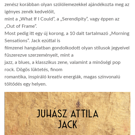
zenész korábban olyan szólólemezekkel ajándékozta meg az
igényes zenék kedvelőit,
LATIMO.HU
mint a „What If I Could”, a „Serendipity”, vagy éppen az
„Out of Frame”.
GLOBOBOOK
Most pedig itt egy új korong, a 10 dalt tartalmazó „Morning
Sensations”. Jack ezúttal is
filmzenei hangulatban gondolkodott olyan stílusok jegyeivel
fűszerezve szerzeményeit, mint a
jazz, a blues, a klasszikus zene, valamint a minőségi pop
rock. Dögös lüktetés, finom
romantika, inspiráló kreatív energiák, magas színvonalú
töltődés egy helyen.