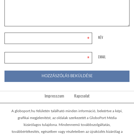
*
NÉV
*
EMAIL
Impresszum
Kapcsolat
A globoport.hu felületén található minden információ, beleértve a képi,
grafikai megjelenítést, az oldalak szerkezetét a GloboPort Média
kizárólagos tulajdona. Mindennemű továbbszolgáltatás,
továbbértékesítés, egészében vagy részleteiben az újraközlés kizárólag a