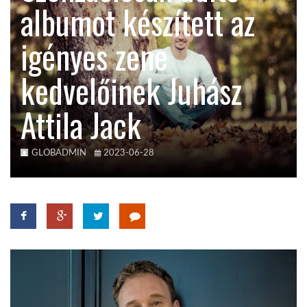
albumot készített az
KÖZEL-KELET
igényes zene
kedvelőinek Juhász
AUSZTRÁLIA
Attila Jack
A VILÁG ITTHON
GLOBADMIN
2023-06-28
MÉDIA
GLOBOTV BP
HÍR3D