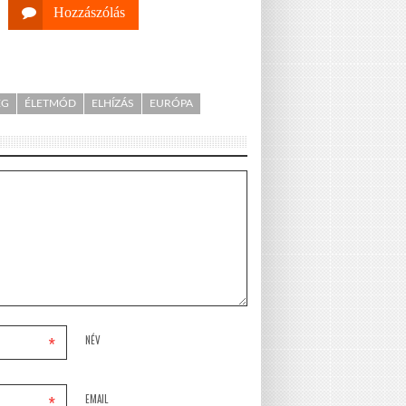
Hozzászólás
ÉG
ÉLETMÓD
ELHÍZÁS
EURÓPA
*
NÉV
*
EMAIL