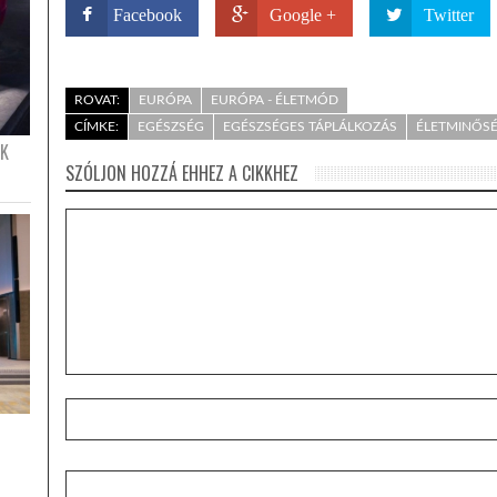
Facebook
Google +
Twitter
ROVAT:
EURÓPA
EURÓPA - ÉLETMÓD
CÍMKE:
EGÉSZSÉG
EGÉSZSÉGES TÁPLÁLKOZÁS
ÉLETMINŐS
ÉK
SZÓLJON HOZZÁ EHHEZ A CIKKHEZ