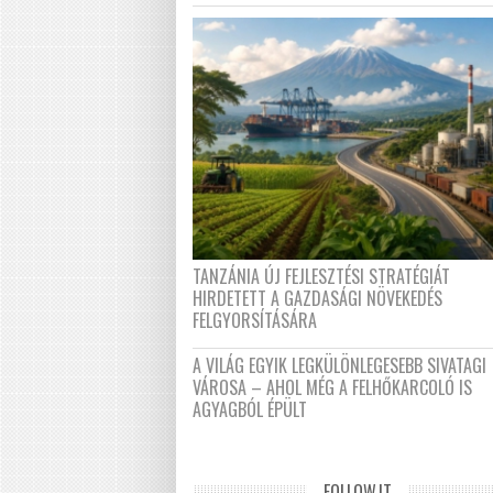
TANZÁNIA ÚJ FEJLESZTÉSI STRATÉGIÁT
HIRDETETT A GAZDASÁGI NÖVEKEDÉS
FELGYORSÍTÁSÁRA
A VILÁG EGYIK LEGKÜLÖNLEGESEBB SIVATAGI
VÁROSA – AHOL MÉG A FELHŐKARCOLÓ IS
AGYAGBÓL ÉPÜLT
FOLLOW.IT