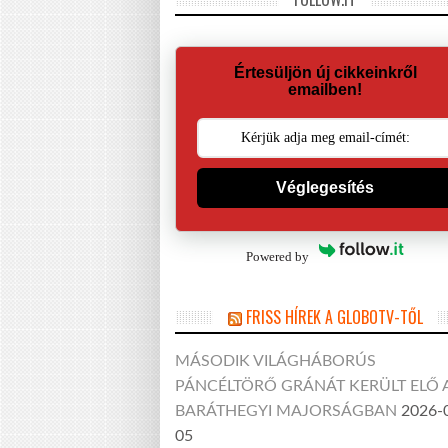
Értesüljön új cikkeinkről
emailben!
Véglegesítés
Powered by
FRISS HÍREK A GLOBOTV-TŐL
MÁSODIK VILÁGHÁBORÚS
PÁNCÉLTÖRŐ GRÁNÁT KERÜLT ELŐ 
BARÁTHEGYI MAJORSÁGBAN
2026-
05