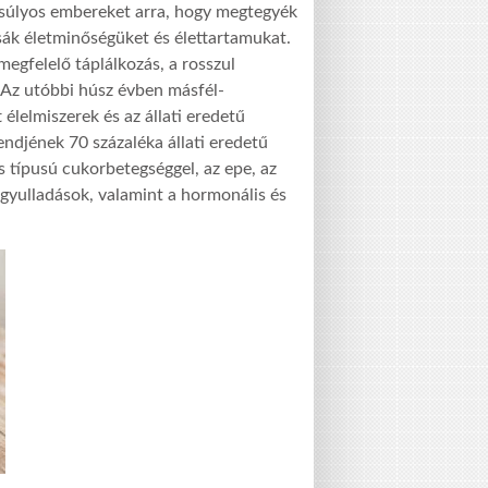
lsúlyos embereket arra, hogy megtegyék
tsák életminőségüket és élettartamukat.
gfelelő táplálkozás, a rosszul
Az utóbbi húsz évben másfél-
 élelmiszerek és az állati eredetű
ndjének 70 százaléka állati eredetű
s típusú cukorbetegséggel, az epe, az
 gyulladások, valamint a hormonális és