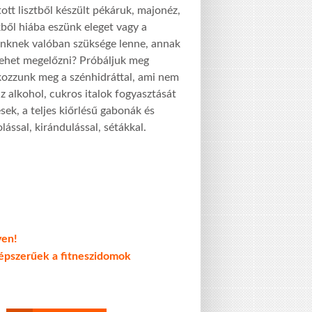
ott lisztből készült pékáruk, majonéz,
kből hiába eszünk eleget vagy a
tünknek valóban szüksége lenne, annak
lehet megelőzni? Próbáljuk meg
tkozzunk meg a szénhidráttal, ami nem
z alkohol, cukros italok fogyasztását
ek, a teljes kiőrlésű gabonák és
lással, kirándulással, sétákkal.
yen!
népszerűek a fitneszidomok