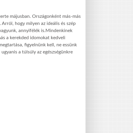
szerte májusban. Országonként más-más
Arról, hogy milyen az ideális és szép
vagyunk, annyifélék is.Mindenkinek
 más a kerekded idomokat kedveli
egtartása, figyelnünk kell, ne essünk
, ugyanis a túlsúly az egészségünkre