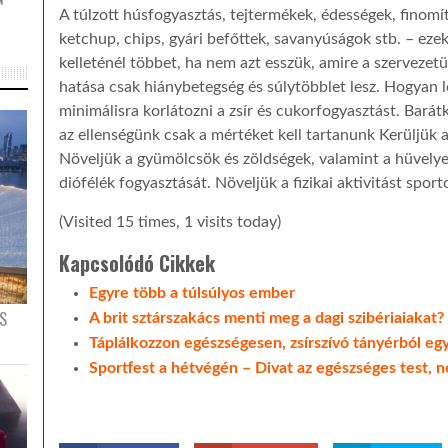
A túlzott húsfogyasztás, tejtermékek, édességek, finomít
ketchup, chips, gyári befőttek, savanyúságok stb. – eze
kelleténél többet, ha nem azt esszük, amire a szerveze
hatása csak hiánybetegség és súlytöbblet lesz. Hogyan 
minimálisra korlátozni a zsír és cukorfogyasztást. Bará
az ellenségünk csak a mértéket kell tartanunk Kerüljük a
Növeljük a gyümölcsök és zöldségek, valamint a hüvelyes
diófélék fogyasztását. Növeljük a fizikai aktivitást sporto
(Visited 15 times, 1 visits today)
Kapcsolódó Cikkek
Egyre több a túlsúlyos ember
S
A brit sztárszakács menti meg a dagi szibériaiakat?
Táplálkozzon egészségesen, zsírszívó tányérból eg
Sportfest a hétvégén – Divat az egészséges test, 