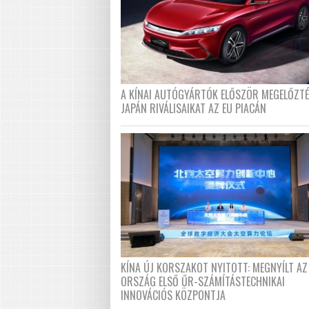
A KÍNAI AUTÓGYÁRTÓK ELŐSZÖR MEGELŐZT
JAPÁN RIVÁLISAIKAT AZ EU PIACÁN
KÍNA ÚJ KORSZAKOT NYITOTT: MEGNYÍLT AZ
ORSZÁG ELSŐ ŰR-SZÁMÍTÁSTECHNIKAI
INNOVÁCIÓS KÖZPONTJA