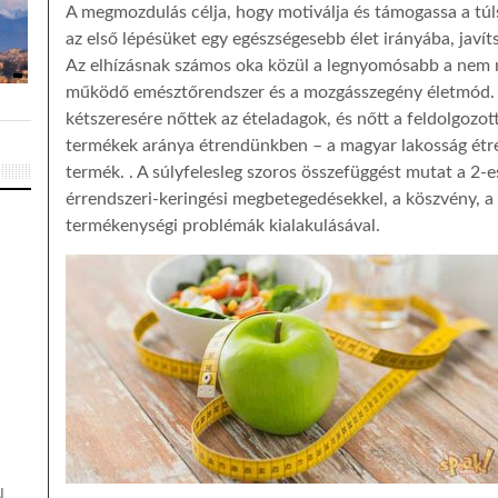
A megmozdulás célja, hogy motiválja és támogassa a tú
az első lépésüket egy egészségesebb élet irányába, javí
Az elhízásnak számos oka közül a legnyomósabb a nem me
működő emésztőrendszer és a mozgásszegény életmód. 
kétszeresére nőttek az ételadagok, és nőtt a feldolgozott
termékek aránya étrendünkben – a magyar lakosság étre
termék. . A súlyfelesleg szoros összefüggést mutat a 2-e
érrendszeri-keringési megbetegedésekkel, a köszvény, a
termékenységi problémák kialakulásával.
N