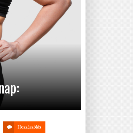
nap:
Hozzászólás