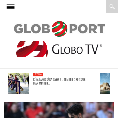
FŐOLDAL
AFRIKA
EURÓPA
ÁZSIA
ÁZSIA
KÍNA LAKOSSÁGA GYORS ÜTEMBEN ÖREGSZIK:
MÁR MINDEN…
ÉSZAK-AMERIKA
LATIN-AMERIKA