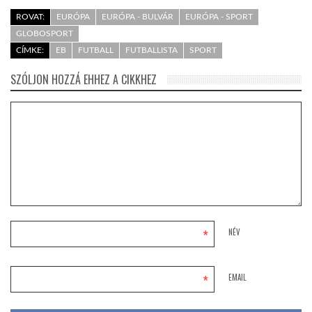
ROVAT:
EURÓPA
EURÓPA - BULVÁR
EURÓPA - SPORT
GLOBOSPORT
CÍMKE:
EB
FUTBALL
FUTBALLISTA
SPORT
SZÓLJON HOZZÁ EHHEZ A CIKKHEZ
*
NÉV
*
EMAIL