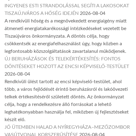
INGYENES ESTI STRANDOLÁSSAL SEGÍTI A LAKOSOKAT
TISZAÚJVÁROS A HŐSÉG IDEJÉN
2026-08-04
A rendkívüli hőség és a megnövekedett energiaigény miatt
átmeneti energiatakarékossági intézkedéseket vezetett be
Tiszaújváros önkormányzata. A döntés célja, hogy
csökkentsék az energiafelhasználást úgy, hogy közben a
legfontosabb közszolgáltatások zavartalanul működjenek.
ÚJ BERUHÁZÁSOK ÉS TELEKÉRTÉKESÍTÉS: FONTOS
DÖNTÉSEKET HOZOTT AZ ENCSI KÉPVISELŐ-TESTÜLET
2026-08-04
Rendkívüli ülést tartott az encsi képviselő-testület, ahol
több, a város fejlődését érintő beruházásról és lakóövezeti
telkek értékesítéséről született döntés. Az önkormányzat
célja, hogy a rendelkezésre álló forrásokat a lehető
leghatékonyabban használja fel, miközben új fejlesztéseket
készít elő.
JÓ ÜTEMBEN HALAD A NYÍREGYHÁZA–MEZŐZOMBOR
VASÚTVONAL KORSZERŰSÍTÉSE
2026-08-04