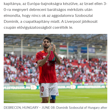
kapitánya, az Európa-bajnokságra készülve, az Izrael ellen 3-
0-ra megnyert debreceni barátságos mérkőzés után
TROPICALMAGAZIN
elmondta, hogy nincs ok az aggodalomra Szoboszlai
Dominik, a csapatkapitány miatt. A Liverpool játékosát
GLOBOTV
csupán elővigyázatosságból cserélték le.
AFRIKA TUDÁSTÁR
A NAP SZÉPE
LINKTR.EE
GLOBOZSARU
DOBRAVERO.HU
DEBRECEN, HUNGARY – JUNE 08: Dominik Szoboszlai of Hungary after