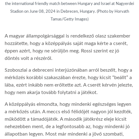
the international friendly match between Hungary and Israel at Nagyerdei
Stadion on June 08, 2024 in Debrecen, Hungary. (Photo by Horvath
LATIMO.HU
Tamas/Getty Images)
GLOBOBOOK
A magyar állampolgársággal is rendelkező olasz szakember
hozzátette, hogy a középpályás saját maga kérte a cserét,
éppen azért, hogy ne sérüljön meg. Rossi szerint ez jó
döntés volt a részéről.
Szoboszlai a debreceni interjúzónában arról beszélt, hogy a
mérkőzés korábbi szakaszában érezte, hogy kicsit “beállt” a
lába, ezért inkább nem erőltette azt. A cserét kérvén jelezte,
hogy nem akarja tovább folytatni a játékot.
A középpályás elmondta, hogy mindenki egészséges legyen
a mérkőzés után. A meccs első félidőjét nagyon jól kezdték,
működött a támadójáték. A második játékrész eleje kicsit
nehezebben ment, de a legfontosabb az, hogy mindenki jó
állapotban legyen. Most már mindenki a jövő szombati,