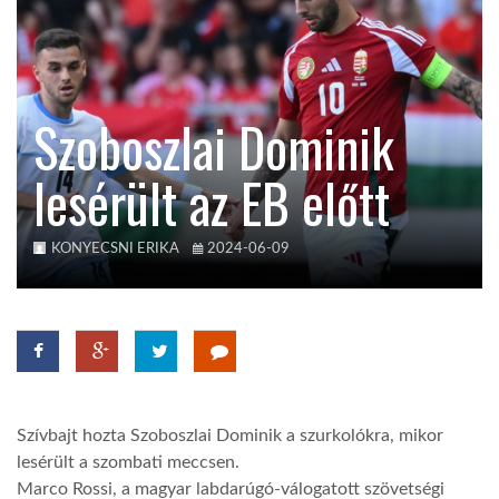
KÖZEL-KELET
Szoboszlai Dominik
AUSZTRÁLIA
lesérült az EB előtt
A VILÁG ITTHON
KONYECSNI ERIKA
2024-06-09
MÉDIA
GLOBOTV BP
Szívbajt hozta Szoboszlai Dominik a szurkolókra, mikor
lesérült a szombati meccsen.
HÍR3D
Marco Rossi, a magyar labdarúgó-válogatott szövetségi