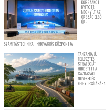
KORSZAKOT
NYITOTT:
MEGNYÍLT AZ
ORSZÁG ELSŐ
ŰR-
SZÁMÍTÁSTECHNIKAI INNOVÁCIÓS KÖZPONTJA
TANZÁNIA ÚJ
FEJLESZTÉSI
STRATÉGIÁT
HIRDETETT A
GAZDASÁGI
NÖVEKEDÉS
FELGYORSÍTÁSÁRA