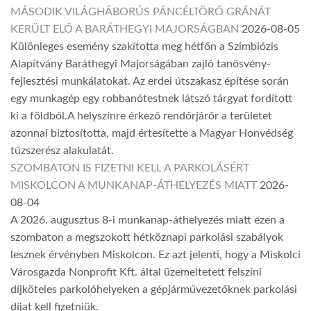
MÁSODIK VILÁGHÁBORÚS PÁNCÉLTÖRŐ GRÁNÁT
KERÜLT ELŐ A BARÁTHEGYI MAJORSÁGBAN
2026-08-05
Különleges esemény szakította meg hétfőn a Szimbiózis
Alapítvány Baráthegyi Majorságában zajló tanösvény-
fejlesztési munkálatokat. Az erdei útszakasz építése során
egy munkagép egy robbanótestnek látszó tárgyat fordított
ki a földből.A helyszínre érkező rendőrjárőr a területet
azonnal biztosította, majd értesítette a Magyar Honvédség
tűzszerész alakulatát.
SZOMBATON IS FIZETNI KELL A PARKOLÁSÉRT
MISKOLCON A MUNKANAP-ÁTHELYEZÉS MIATT
2026-
08-04
A 2026. augusztus 8-i munkanap-áthelyezés miatt ezen a
szombaton a megszokott hétköznapi parkolási szabályok
lesznek érvényben Miskolcon. Ez azt jelenti, hogy a Miskolci
Városgazda Nonprofit Kft. által üzemeltetett felszíni
díjköteles parkolóhelyeken a gépjárművezetőknek parkolási
díjat kell fizetniük.