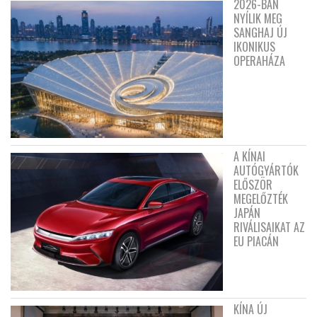
2026-BAN
NYÍLIK MEG
SANGHAJ ÚJ
IKONIKUS
OPERAHÁZA
A KÍNAI
AUTÓGYÁRTÓK
ELŐSZÖR
MEGELŐZTÉK
JAPÁN
RIVÁLISAIKAT AZ
EU PIACÁN
KÍNA ÚJ