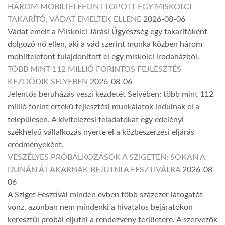
HÁROM MOBILTELEFONT LOPOTT EGY MISKOLCI
TAKARÍTÓ, VÁDAT EMELTEK ELLENE
2026-08-06
Vádat emelt a Miskolci Járási Ügyészség egy takarítóként
dolgozó nő ellen, aki a vád szerint munka közben három
mobiltelefont tulajdonított el egy miskolci irodaházból.
TÖBB MINT 112 MILLIÓ FORINTOS FEJLESZTÉS
KEZDŐDIK SELYEBEN
2026-08-06
Jelentős beruházás veszi kezdetét Selyében: több mint 112
millió forint értékű fejlesztési munkálatok indulnak el a
településen. A kivitelezési feladatokat egy edelényi
székhelyű vállalkozás nyerte el a közbeszerzési eljárás
eredményeként.
VESZÉLYES PRÓBÁLKOZÁSOK A SZIGETEN: SOKAN A
DUNÁN ÁT AKARNAK BEJUTNI A FESZTIVÁLRA
2026-08-
06
A Sziget Fesztivál minden évben több százezer látogatót
vonz, azonban nem mindenki a hivatalos bejáratokon
keresztül próbál eljutni a rendezvény területére. A szervezők