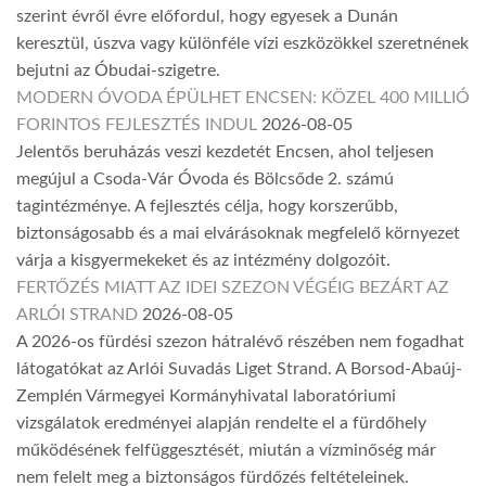
szerint évről évre előfordul, hogy egyesek a Dunán
keresztül, úszva vagy különféle vízi eszközökkel szeretnének
bejutni az Óbudai-szigetre.
MODERN ÓVODA ÉPÜLHET ENCSEN: KÖZEL 400 MILLIÓ
FORINTOS FEJLESZTÉS INDUL
2026-08-05
Jelentős beruházás veszi kezdetét Encsen, ahol teljesen
megújul a Csoda-Vár Óvoda és Bölcsőde 2. számú
tagintézménye. A fejlesztés célja, hogy korszerűbb,
biztonságosabb és a mai elvárásoknak megfelelő környezet
várja a kisgyermekeket és az intézmény dolgozóit.
FERTŐZÉS MIATT AZ IDEI SZEZON VÉGÉIG BEZÁRT AZ
ARLÓI STRAND
2026-08-05
A 2026-os fürdési szezon hátralévő részében nem fogadhat
látogatókat az Arlói Suvadás Liget Strand. A Borsod-Abaúj-
Zemplén Vármegyei Kormányhivatal laboratóriumi
vizsgálatok eredményei alapján rendelte el a fürdőhely
működésének felfüggesztését, miután a vízminőség már
nem felelt meg a biztonságos fürdőzés feltételeinek.