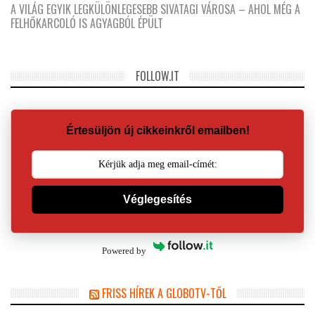
A VILÁG EGYIK LEGKÜLÖNLEGESEBB SIVATAGI VÁROSA – AHOL MÉG A
FELHŐKARCOLÓ IS AGYAGBÓL ÉPÜLT
FOLLOW.IT
Értesüljön új cikkeinkről emailben!
Véglegesítés
Powered by
FRISS HÍREK A GLOBOTV-TŐL