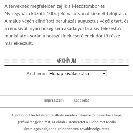
A terveknek megfelelően zajlik a Mezőzombor és
Nyíregyháza közötti 100c jelű vasútvonal kiemelt felújítása.
A május végén elindított beruházás augusztus végéig tart, és
a rendkívüli nyári hőség sem akadályozta a kivitelezést.A
munkálatok során a hosszúsínek cseréjének döntő része
már elkészült.
ARCHÍVUM
Archívum
Impresszum
Kapcsolat
A globoport.hu felületén található minden információ, beleértve a képi,
grafikai megjelenítést, az oldalak szerkezetét a GloboPort Média
kizárólagos tulajdona. Mindennemű továbbszolgáltatás,