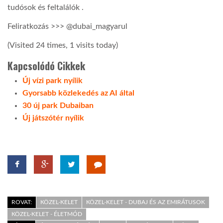
tudósok és feltalálók .
LATIMO.HU
Feliratkozás >>> @dubai_magyarul
(Visited 24 times, 1 visits today)
GLOBOBOOK
Kapcsolódó Cikkek
Új vízi park nyílik
Gyorsabb közlekedés az AI által
30 új park Dubaiban
Új játszótér nyílik
ROVAT:
KÖZEL-KELET
KÖZEL-KELET - DUBAJ ÉS AZ EMIRÁTUSOK
KÖZEL-KELET - ÉLETMÓD