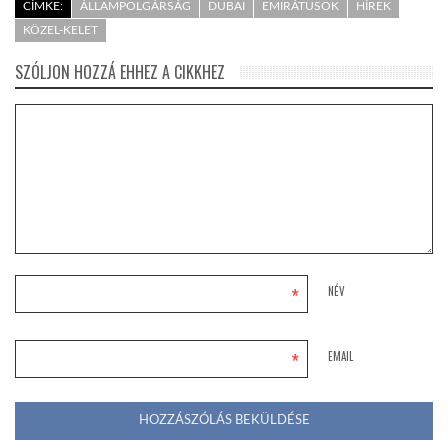
CÍMKE:
ÁLLAMPOLGÁRSÁG
DUBAI
EMIRÁTUSOK
HÍREK
KÖZEL-KELET
SZÓLJON HOZZÁ EHHEZ A CIKKHEZ
*
NÉV
*
EMAIL