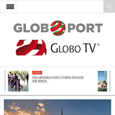
FŐOLDAL
AFRIKA
EURÓPA
ÁZSIA
ÁZSIA
KÍNA LAKOSSÁGA GYORS ÜTEMBEN ÖREGSZIK:
MÁR MINDEN…
ÉSZAK-AMERIKA
LATIN-AMERIKA