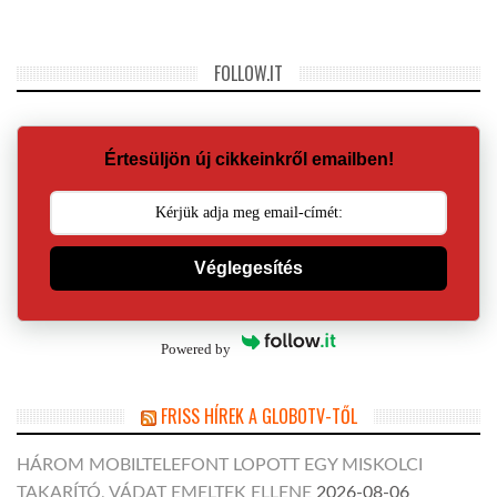
FOLLOW.IT
Értesüljön új cikkeinkről emailben!
Véglegesítés
Powered by
FRISS HÍREK A GLOBOTV-TŐL
HÁROM MOBILTELEFONT LOPOTT EGY MISKOLCI
TAKARÍTÓ, VÁDAT EMELTEK ELLENE
2026-08-06