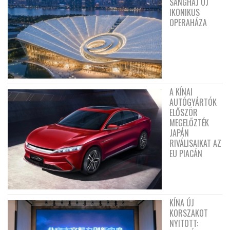
SANGHAJ ÚJ
IKONIKUS
OPERAHÁZA
A KÍNAI
AUTÓGYÁRTÓK
ELŐSZÖR
MEGELŐZTÉK
JAPÁN
RIVÁLISAIKAT AZ
EU PIACÁN
KÍNA ÚJ
KORSZAKOT
NYITOTT: