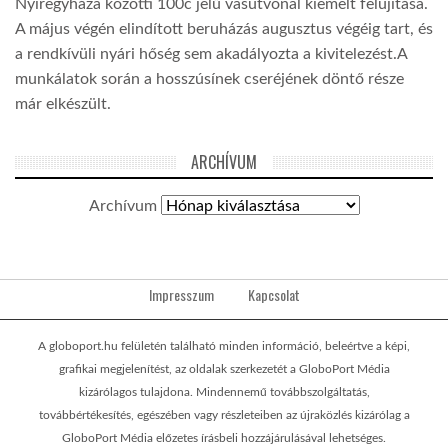
Nyíregyháza közötti 100c jelű vasútvonal kiemelt felújítása.
A május végén elindított beruházás augusztus végéig tart, és
a rendkívüli nyári hőség sem akadályozta a kivitelezést.A
munkálatok során a hosszúsínek cseréjének döntő része
már elkészült.
ARCHÍVUM
Archívum
Impresszum
Kapcsolat
A globoport.hu felületén található minden információ, beleértve a képi,
grafikai megjelenítést, az oldalak szerkezetét a GloboPort Média
kizárólagos tulajdona. Mindennemű továbbszolgáltatás,
továbbértékesítés, egészében vagy részleteiben az újraközlés kizárólag a
GloboPort Média előzetes írásbeli hozzájárulásával lehetséges.