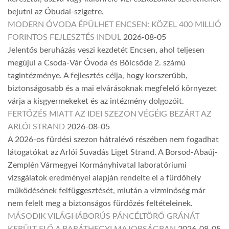
bejutni az Óbudai-szigetre.
MODERN ÓVODA ÉPÜLHET ENCSEN: KÖZEL 400 MILLIÓ
FORINTOS FEJLESZTÉS INDUL
2026-08-05
Jelentős beruházás veszi kezdetét Encsen, ahol teljesen
megújul a Csoda-Vár Óvoda és Bölcsőde 2. számú
tagintézménye. A fejlesztés célja, hogy korszerűbb,
biztonságosabb és a mai elvárásoknak megfelelő környezet
várja a kisgyermekeket és az intézmény dolgozóit.
FERTŐZÉS MIATT AZ IDEI SZEZON VÉGÉIG BEZÁRT AZ
ARLÓI STRAND
2026-08-05
A 2026-os fürdési szezon hátralévő részében nem fogadhat
látogatókat az Arlói Suvadás Liget Strand. A Borsod-Abaúj-
Zemplén Vármegyei Kormányhivatal laboratóriumi
vizsgálatok eredményei alapján rendelte el a fürdőhely
működésének felfüggesztését, miután a vízminőség már
nem felelt meg a biztonságos fürdőzés feltételeinek.
MÁSODIK VILÁGHÁBORÚS PÁNCÉLTÖRŐ GRÁNÁT
KERÜLT ELŐ A BARÁTHEGYI MAJORSÁGBAN
2026-08-05