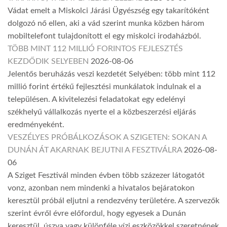
Vádat emelt a Miskolci Járási Ügyészség egy takarítóként
dolgozó nő ellen, aki a vád szerint munka közben három
mobiltelefont tulajdonított el egy miskolci irodaházból.
TÖBB MINT 112 MILLIÓ FORINTOS FEJLESZTÉS
KEZDŐDIK SELYEBEN
2026-08-06
Jelentős beruházás veszi kezdetét Selyében: több mint 112
millió forint értékű fejlesztési munkálatok indulnak el a
településen. A kivitelezési feladatokat egy edelényi
székhelyű vállalkozás nyerte el a közbeszerzési eljárás
eredményeként.
VESZÉLYES PRÓBÁLKOZÁSOK A SZIGETEN: SOKAN A
DUNÁN ÁT AKARNAK BEJUTNI A FESZTIVÁLRA
2026-08-
06
A Sziget Fesztivál minden évben több százezer látogatót
vonz, azonban nem mindenki a hivatalos bejáratokon
keresztül próbál eljutni a rendezvény területére. A szervezők
szerint évről évre előfordul, hogy egyesek a Dunán
keresztül, úszva vagy különféle vízi eszközökkel szeretnének