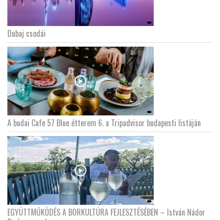
Dubaj csodái
A budai Cafe 57 Blue étterem 6. a Tripadvisor budapesti listáján
EGYÜTTMŰKÖDÉS A BORKULTÚRA FEJLESZTÉSÉBEN – István Nádor