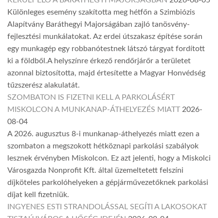
Különleges esemény szakította meg hétfőn a Szimbiózis
Alapítvány Baráthegyi Majorságában zajló tanösvény-
fejlesztési munkálatokat. Az erdei útszakasz építése során
egy munkagép egy robbanótestnek látszó tárgyat fordított
ki a földből.A helyszínre érkező rendőrjárőr a területet
azonnal biztosította, majd értesítette a Magyar Honvédség
tűzszerész alakulatát.
SZOMBATON IS FIZETNI KELL A PARKOLÁSÉRT
MISKOLCON A MUNKANAP-ÁTHELYEZÉS MIATT
2026-
08-04
A 2026. augusztus 8-i munkanap-áthelyezés miatt ezen a
szombaton a megszokott hétköznapi parkolási szabályok
lesznek érvényben Miskolcon. Ez azt jelenti, hogy a Miskolci
Városgazda Nonprofit Kft. által üzemeltetett felszíni
díjköteles parkolóhelyeken a gépjárművezetőknek parkolási
díjat kell fizetniük.
INGYENES ESTI STRANDOLÁSSAL SEGÍTI A LAKOSOKAT