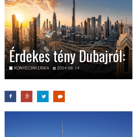
KÖZEL-KELET
AUSZTRÁLIA
Érdekes tény Dubajról:
A VILÁG ITTHON
KONYECSNI ERIKA
2024-06-14
MÉDIA
GLOBOTV BP
HÍR3D