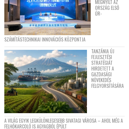
MEGNYÍLT AZ
ORSZÁG ELSŐ
ŰR-
SZÁMÍTÁSTECHNIKAI INNOVÁCIÓS KÖZPONTJA
TANZÁNIA ÚJ
FEJLESZTÉSI
STRATÉGIÁT
HIRDETETT A
GAZDASÁGI
NÖVEKEDÉS
FELGYORSÍTÁSÁRA
A VILÁG EGYIK LEGKÜLÖNLEGESEBB SIVATAGI VÁROSA – AHOL MÉG A
FELHŐKARCOLÓ IS AGYAGBÓL ÉPÜLT