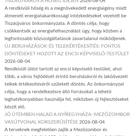
TISZAÚJVÁROS A HŐSÉG IDEJÉN
2026-08-04
A rendkívüli hőség és a megnövekedett energiaigény miatt
átmeneti energiatakarékossági intézkedéseket vezetett be
Tiszaújváros önkormányzata. A döntés célja, hogy
csökkentsék az energiafelhasználást úgy, hogy közben a
legfontosabb közszolgáltatások zavartalanul működjenek.
ÚJ BERUHÁZÁSOK ÉS TELEKÉRTÉKESÍTÉS: FONTOS
DÖNTÉSEKET HOZOTT AZ ENCSI KÉPVISELŐ-TESTÜLET
2026-08-04
Rendkívüli ülést tartott az encsi képviselő-testület, ahol
több, a város fejlődését érintő beruházásról és lakóövezeti
telkek értékesítéséről született döntés. Az önkormányzat
célja, hogy a rendelkezésre álló forrásokat a lehető
leghatékonyabban használja fel, miközben új fejlesztéseket
készít elő.
JÓ ÜTEMBEN HALAD A NYÍREGYHÁZA–MEZŐZOMBOR
VASÚTVONAL KORSZERŰSÍTÉSE
2026-08-04
A terveknek megfelelően zajlik a Mezőzombor és