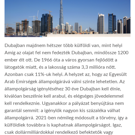
TROPICALMAGAZIN
GLOBOTV
Dubajban majdnem hétszer több külföldi van, mint helyi
AFRIKA TUDÁSTÁR
Amíg az olajat fel nem fedezték Dubajban, mindössze 1200
ember élt ott. De 1966 óta a város gyorsan fejlődött a
látogatók miatt, és a lakosság száma 3,3 millióra nőtt.
A NAP SZÉPE
Azonban csak 11%-uk helyi. A helyzet az, hogy az Egyesült
Arab Emírségek állampolgárává válni szinte lehetetlen. Az
állampolgárság igényléséhez 30 éve Dubajban kell élnie,
LINKTR.EE
kiválóan beszélnie kell arabul, és elégséges jövedelemmel
kell rendelkeznie. Ugyanakkor a pályázat benyújtása nem
GLOBOZSARU
garantál semmit: a igénylők nagyon kis százaléka válhat
állampolgárrá. 2021-ben némileg módosult a törvény, így a
külföldiek továbbra is kaphatnak állampolgárságot. Igaz,
DOBRAVERO.HU
csak dollármilliárdokkal rendelkező befektetők vagy