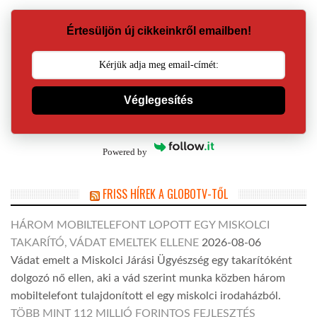
Értesüljön új cikkeinkről emailben!
Véglegesítés
Powered by
FRISS HÍREK A GLOBOTV-TŐL
HÁROM MOBILTELEFONT LOPOTT EGY MISKOLCI
TAKARÍTÓ, VÁDAT EMELTEK ELLENE
2026-08-06
Vádat emelt a Miskolci Járási Ügyészség egy takarítóként
dolgozó nő ellen, aki a vád szerint munka közben három
mobiltelefont tulajdonított el egy miskolci irodaházból.
TÖBB MINT 112 MILLIÓ FORINTOS FEJLESZTÉS