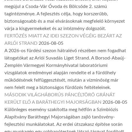
megújul a Csoda-Vár Óvoda és Bölcsőde 2. számú
tagintézménye. A fejlesztés célja, hogy korszerűbb,
biztonságosabb és a mai elvárásoknak megfelelő környezet
várja a kisgyermekeket és az intézmény dolgozóit.
FERTŐZÉS MIATT AZ IDEI SZEZON VÉGÉIG BEZÁRT AZ
ARLÓI STRAND
2026-08-05
A 2026-os fürdési szezon hátralévő részében nem fogadhat
látogatókat az Arlói Suvadás Liget Strand. A Borsod-Abaúj-
Zemplén Vármegyei Kormányhivatal laboratóriumi
vizsgálatok eredményei alapján rendelte el a fürdőhely
működésének felfüggesztését, miután a vízminőség már
nem felelt meg a biztonságos fürdőzés feltételeinek.
MÁSODIK VILÁGHÁBORÚS PÁNCÉLTÖRŐ GRÁNÁT
KERÜLT ELŐ A BARÁTHEGYI MAJORSÁGBAN
2026-08-05
Különleges esemény szakította meg hétfőn a Szimbiózis
Alapítvány Baráthegyi Majorságában zajló tanösvény-
fejlesztési munkálatokat. Az erdei útszakasz építése során
egy munkagép egy robbanótestnek látszó tárgyat fordított