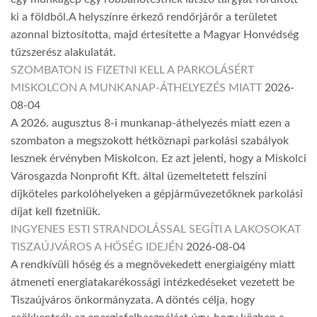
ki a földből.A helyszínre érkező rendőrjárőr a területet
azonnal biztosította, majd értesítette a Magyar Honvédség
tűzszerész alakulatát.
SZOMBATON IS FIZETNI KELL A PARKOLÁSÉRT
MISKOLCON A MUNKANAP-ÁTHELYEZÉS MIATT
2026-
08-04
A 2026. augusztus 8-i munkanap-áthelyezés miatt ezen a
szombaton a megszokott hétköznapi parkolási szabályok
lesznek érvényben Miskolcon. Ez azt jelenti, hogy a Miskolci
Városgazda Nonprofit Kft. által üzemeltetett felszíni
díjköteles parkolóhelyeken a gépjárművezetőknek parkolási
díjat kell fizetniük.
INGYENES ESTI STRANDOLÁSSAL SEGÍTI A LAKOSOKAT
TISZAÚJVÁROS A HŐSÉG IDEJÉN
2026-08-04
A rendkívüli hőség és a megnövekedett energiaigény miatt
átmeneti energiatakarékossági intézkedéseket vezetett be
Tiszaújváros önkormányzata. A döntés célja, hogy