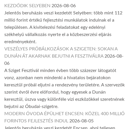
KEZDŐDIK SELYEBEN
2026-08-06
Jelentős beruházás veszi kezdetét Selyében: több mint 112
millió forint értékű fejlesztési munkálatok indulnak el a
településen. A kivitelezési feladatokat egy edelényi
székhelyű vállalkozás nyerte el a közbeszerzési eljárás
eredményeként.
VESZÉLYES PRÓBÁLKOZÁSOK A SZIGETEN: SOKAN A
DUNÁN ÁT AKARNAK BEJUTNI A FESZTIVÁLRA
2026-08-
06
A Sziget Fesztivál minden évben több százezer látogatót
vonz, azonban nem mindenki a hivatalos bejáratokon
keresztül próbál eljutni a rendezvény területére. A szervezők
szerint évről évre előfordul, hogy egyesek a Dunán
keresztül, úszva vagy különféle vízi eszközökkel szeretnének
bejutni az Óbudai-szigetre.
MODERN ÓVODA ÉPÜLHET ENCSEN: KÖZEL 400 MILLIÓ
FORINTOS FEJLESZTÉS INDUL
2026-08-05
Jelentős beruházás veszi kezdetét Encsen, ahol teljesen