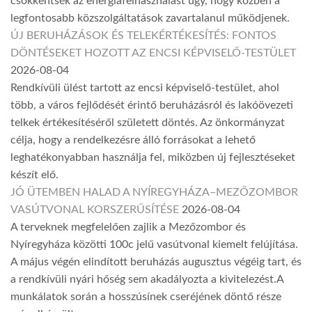
csökkentsék az energiafelhasználást úgy, hogy közben a
legfontosabb közszolgáltatások zavartalanul működjenek.
ÚJ BERUHÁZÁSOK ÉS TELEKÉRTÉKESÍTÉS: FONTOS
DÖNTÉSEKET HOZOTT AZ ENCSI KÉPVISELŐ-TESTÜLET
2026-08-04
Rendkívüli ülést tartott az encsi képviselő-testület, ahol
több, a város fejlődését érintő beruházásról és lakóövezeti
telkek értékesítéséről született döntés. Az önkormányzat
célja, hogy a rendelkezésre álló forrásokat a lehető
leghatékonyabban használja fel, miközben új fejlesztéseket
készít elő.
JÓ ÜTEMBEN HALAD A NYÍREGYHÁZA–MEZŐZOMBOR
VASÚTVONAL KORSZERŰSÍTÉSE
2026-08-04
A terveknek megfelelően zajlik a Mezőzombor és
Nyíregyháza közötti 100c jelű vasútvonal kiemelt felújítása.
A május végén elindított beruházás augusztus végéig tart, és
a rendkívüli nyári hőség sem akadályozta a kivitelezést.A
munkálatok során a hosszúsínek cseréjének döntő része