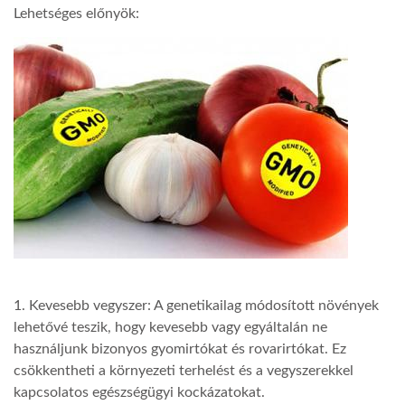
Lehetséges előnyök:
TROPICALMAGAZIN
GLOBOTV
AFRIKA TUDÁSTÁR
A NAP SZÉPE
LINKTR.EE
1. Kevesebb vegyszer: A genetikailag módosított növények
lehetővé teszik, hogy kevesebb vagy egyáltalán ne
GLOBOZSARU
használjunk bizonyos gyomirtókat és rovarirtókat. Ez
csökkentheti a környezeti terhelést és a vegyszerekkel
DOBRAVERO.HU
kapcsolatos egészségügyi kockázatokat.