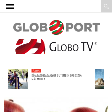
FŐOLDAL
AFRIKA
EURÓPA
ÁZSIA
ÁZSIA
KÍNA LAKOSSÁGA GYORS ÜTEMBEN ÖREGSZIK:
MÁR MINDEN…
ÉSZAK-AMERIKA
LATIN-AMERIKA