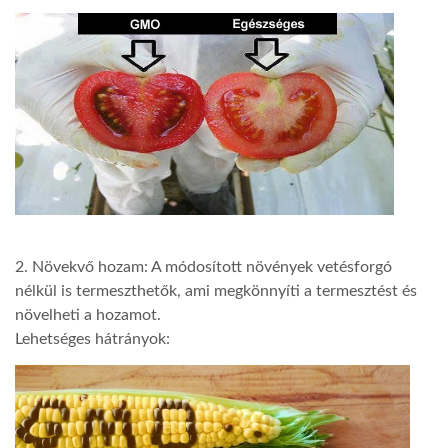
LATIMO.HU
GLOBOBOOK
2. Növekvő hozam: A módosított növények vetésforgó
nélkül is termeszthetők, ami megkönnyíti a termesztést és
növelheti a hozamot.
Lehetséges hátrányok: