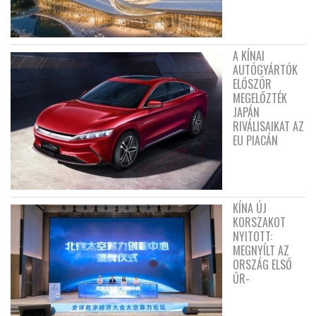
A KÍNAI
AUTÓGYÁRTÓK
ELŐSZÖR
MEGELŐZTÉK
JAPÁN
RIVÁLISAIKAT AZ
EU PIACÁN
KÍNA ÚJ
KORSZAKOT
NYITOTT:
MEGNYÍLT AZ
ORSZÁG ELSŐ
ŰR-