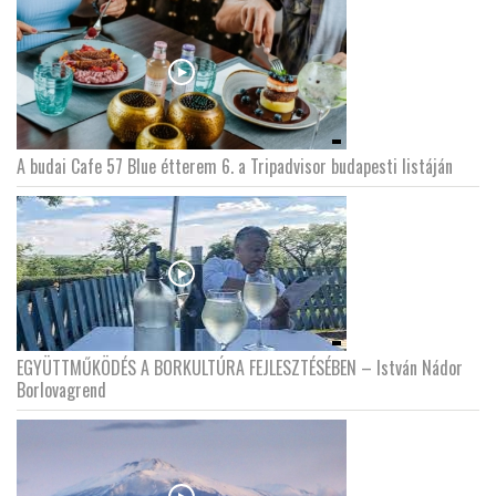
A budai Cafe 57 Blue étterem 6. a Tripadvisor budapesti listáján
EGYÜTTMŰKÖDÉS A BORKULTÚRA FEJLESZTÉSÉBEN – István Nádor
Borlovagrend