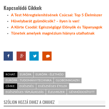
Kapcsolódó Cikkek
A Test Méregtelenítésének Csúcsai: Top 5 Élelmiszer
Hüvelybarát gyümölcsök? – ilyen is van!
A Körte Csodái: Egészségügyi Előnyök és Tápanyagok
Tünetek amelyek magnézium hiányra utalhatnak
ROVAT:
EURÓPA
EURÓPA - ÉLETMÓD
EURÓPA - TUDOMÁNY-TECHNIKA
GLOBOMAGAZIN
CÍMKE:
EGÉSZSÉG
EGÉSZSÉGES ÉTELEK
EGÉSZSÉGES TÁPLÁLKOZÁS
ÉLELMISZER
GÉNMÓDOSÍTOTT
SZÓLJON HOZZÁ EHHEZ A CIKKHEZ