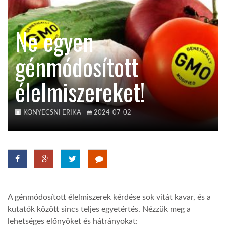
KÖZEL-KELET
Ne egyen
génmódosított
AUSZTRÁLIA
élelmiszereket!
A VILÁG ITTHON
KONYECSNI ERIKA
2024-07-02
MÉDIA
GLOBOTV BP
A génmódosított élelmiszerek kérdése sok vitát kavar, és a
kutatók között sincs teljes egyetértés. Nézzük meg a
HÍR3D
lehetséges előnyöket és hátrányokat: