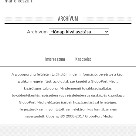
már elkészült.
ARCHÍVUM
Archívum
Impresszum
Kapcsolat
A globoport.hu felületén található minden információ, beleértve a képi,
grafikai megjelenítést, az oldalak szerkezetét a GloboPort Média
kizárólagos tulajdona. Mindennemű továbbszolgáltatás,
továbbértékesítés, egészében vagy részleteiben az újraközlés kizárólag a
GloboPort Média előzetes írásbeli hozzájárulásával lehetséges.
Terjesztésük sem nyomtatott, sem elektronikus formában nem
megengedett. Copyright© 2008-2017 GloboPort Média