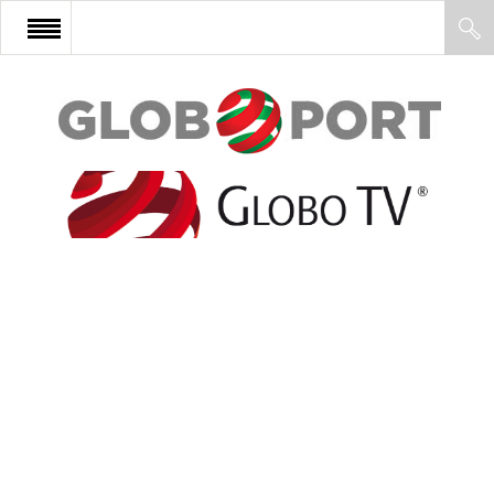
FŐOLDAL
AFRIKA
EURÓPA
ÁZSIA
ÉSZAK-AMERIKA
LATIN-AMERIKA