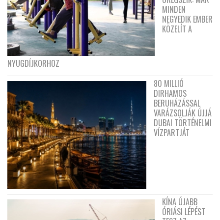
MINDEN
NEGYEDIK EMBER
KÖZELÍT A
NYUGDÍJKORHOZ
80 MILLIÓ
DIRHAMOS
BERUHÁZÁSSAL
VARÁZSOLJÁK ÚJJÁ
DUBAI TÖRTÉNELMI
VÍZPARTJÁT
KÍNA ÚJABB
ÓRIÁSI LÉPÉST