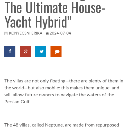
The Ultimate House-
TROPICALMAGAZIN
Yacht Hybrid”
GLOBOTV
KONYECSNI ERIKA
2024-07-04
AFRIKA TUDÁSTÁR
A NAP SZÉPE
The villas are not only floating—there are plenty of them in
LINKTR.EE
the world—but also mobile: this makes them unique, and
will allow future owners to navigate the waters of the
Persian Gulf.
GLOBOZSARU
DOBRAVERO.HU
The 48 villas, called Neptune, are made from repurposed