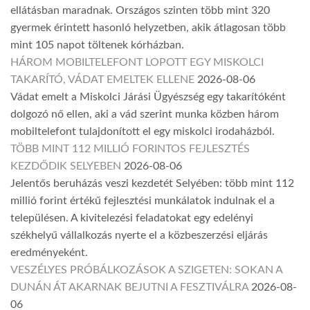
ellátásban maradnak. Országos szinten több mint 320
gyermek érintett hasonló helyzetben, akik átlagosan több
mint 105 napot töltenek kórházban.
HÁROM MOBILTELEFONT LOPOTT EGY MISKOLCI
TAKARÍTÓ, VÁDAT EMELTEK ELLENE
2026-08-06
Vádat emelt a Miskolci Járási Ügyészség egy takarítóként
dolgozó nő ellen, aki a vád szerint munka közben három
mobiltelefont tulajdonított el egy miskolci irodaházból.
TÖBB MINT 112 MILLIÓ FORINTOS FEJLESZTÉS
KEZDŐDIK SELYEBEN
2026-08-06
Jelentős beruházás veszi kezdetét Selyében: több mint 112
millió forint értékű fejlesztési munkálatok indulnak el a
településen. A kivitelezési feladatokat egy edelényi
székhelyű vállalkozás nyerte el a közbeszerzési eljárás
eredményeként.
VESZÉLYES PRÓBÁLKOZÁSOK A SZIGETEN: SOKAN A
DUNÁN ÁT AKARNAK BEJUTNI A FESZTIVÁLRA
2026-08-
06