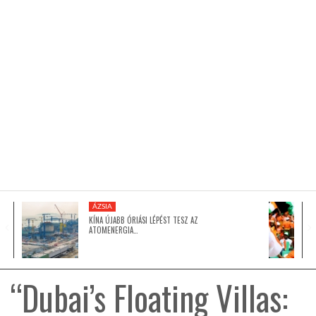
KÖZEL-KELET
AUSZTRÁLIA
A VILÁG ITTHON
MÉDIA
ÁZSIA
KÍNA ÚJABB ÓRIÁSI LÉPÉST TESZ AZ
ATOMENERGIA…
GLOBOTV BP
“Dubai’s Floating Villas:
HÍR3D