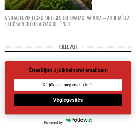
A VILÁG EGYIK LEGKÜLÖNLEGESEBB SIVATAGI VÁROSA – AHOL MÉG A
FELHŐKARCOLÓ IS AGYAGBÓL ÉPÜLT
FOLLOW.IT
Értesüljön új cikkeinkről emailben!
Véglegesítés
Powered by