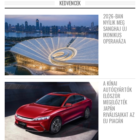
KEDVENCEK
2026-BAN
NYÍLIK MEG
SANGHAJ ÚJ
IKONIKUS
OPERAHÁZA
A KÍNAI
AUTÓGYÁRTÓK
ELŐSZÖR
MEGELŐZTÉK
JAPÁN
RIVÁLISAIKAT AZ
EU PIACÁN