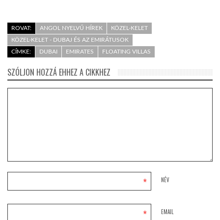
ROVAT:
ANGOL NYELVŰ HÍREK
KÖZEL-KELET
KÖZEL-KELET - DUBAJ ÉS AZ EMIRÁTUSOK
CÍMKE:
DUBAI
EMIRATES
FLOATING VILLAS
SZÓLJON HOZZÁ EHHEZ A CIKKHEZ
*
NÉV
*
EMAIL