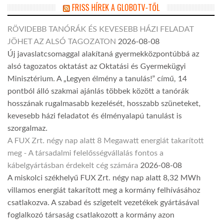
FRISS HÍREK A GLOBOTV-TŐL
RÖVIDEBB TANÓRÁK ÉS KEVESEBB HÁZI FELADAT
JÖHET AZ ALSÓ TAGOZATON
2026-08-08
Új javaslatcsomaggal alakítaná gyermekközpontúbbá az
alsó tagozatos oktatást az Oktatási és Gyermekügyi
Minisztérium. A „Legyen élmény a tanulás!” című, 14
pontból álló szakmai ajánlás többek között a tanórák
hosszának rugalmasabb kezelését, hosszabb szüneteket,
kevesebb házi feladatot és élményalapú tanulást is
szorgalmaz.
A FUX Zrt. négy nap alatt 8 Megawatt energiát takarított
meg - A társadalmi felelősségvállalás fontos a
kábelgyártásban érdekelt cég számára
2026-08-08
A miskolci székhelyű FUX Zrt. négy nap alatt 8,32 MWh
villamos energiát takarított meg a kormány felhívásához
csatlakozva. A szabad és szigetelt vezetékek gyártásával
foglalkozó társaság csatlakozott a kormány azon