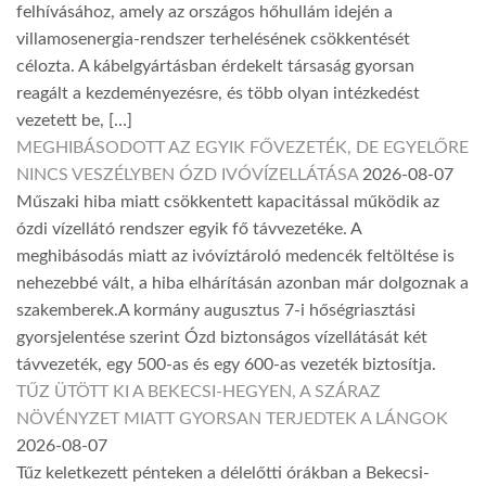
felhívásához, amely az országos hőhullám idején a
villamosenergia-rendszer terhelésének csökkentését
célozta. A kábelgyártásban érdekelt társaság gyorsan
reagált a kezdeményezésre, és több olyan intézkedést
vezetett be, […]
MEGHIBÁSODOTT AZ EGYIK FŐVEZETÉK, DE EGYELŐRE
NINCS VESZÉLYBEN ÓZD IVÓVÍZELLÁTÁSA
2026-08-07
Műszaki hiba miatt csökkentett kapacitással működik az
ózdi vízellátó rendszer egyik fő távvezetéke. A
meghibásodás miatt az ivóvíztároló medencék feltöltése is
nehezebbé vált, a hiba elhárításán azonban már dolgoznak a
szakemberek.A kormány augusztus 7-i hőségriasztási
gyorsjelentése szerint Ózd biztonságos vízellátását két
távvezeték, egy 500-as és egy 600-as vezeték biztosítja.
TŰZ ÜTÖTT KI A BEKECSI-HEGYEN, A SZÁRAZ
NÖVÉNYZET MIATT GYORSAN TERJEDTEK A LÁNGOK
2026-08-07
Tűz keletkezett pénteken a délelőtti órákban a Bekecsi-