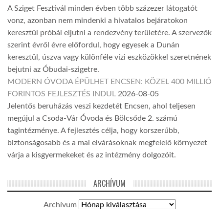
A Sziget Fesztivál minden évben több százezer látogatót
vonz, azonban nem mindenki a hivatalos bejáratokon
keresztül próbál eljutni a rendezvény területére. A szervezők
szerint évről évre előfordul, hogy egyesek a Dunán
keresztül, úszva vagy különféle vízi eszközökkel szeretnének
bejutni az Óbudai-szigetre.
MODERN ÓVODA ÉPÜLHET ENCSEN: KÖZEL 400 MILLIÓ
FORINTOS FEJLESZTÉS INDUL
2026-08-05
Jelentős beruházás veszi kezdetét Encsen, ahol teljesen
megújul a Csoda-Vár Óvoda és Bölcsőde 2. számú
tagintézménye. A fejlesztés célja, hogy korszerűbb,
biztonságosabb és a mai elvárásoknak megfelelő környezet
várja a kisgyermekeket és az intézmény dolgozóit.
ARCHÍVUM
Archívum