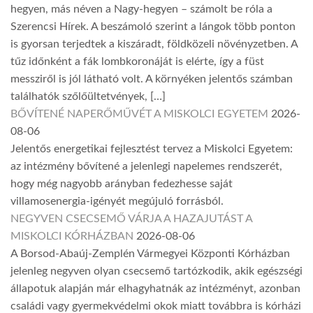
hegyen, más néven a Nagy-hegyen – számolt be róla a
Szerencsi Hírek. A beszámoló szerint a lángok több ponton
is gyorsan terjedtek a kiszáradt, földközeli növényzetben. A
tűz időnként a fák lombkoronáját is elérte, így a füst
messziről is jól látható volt. A környéken jelentős számban
találhatók szőlőültetvények, […]
BŐVÍTENÉ NAPERŐMŰVÉT A MISKOLCI EGYETEM
2026-
08-06
Jelentős energetikai fejlesztést tervez a Miskolci Egyetem:
az intézmény bővítené a jelenlegi napelemes rendszerét,
hogy még nagyobb arányban fedezhesse saját
villamosenergia-igényét megújuló forrásból.
NEGYVEN CSECSEMŐ VÁRJA A HAZAJUTÁST A
MISKOLCI KÓRHÁZBAN
2026-08-06
A Borsod-Abaúj-Zemplén Vármegyei Központi Kórházban
jelenleg negyven olyan csecsemő tartózkodik, akik egészségi
állapotuk alapján már elhagyhatnák az intézményt, azonban
családi vagy gyermekvédelmi okok miatt továbbra is kórházi