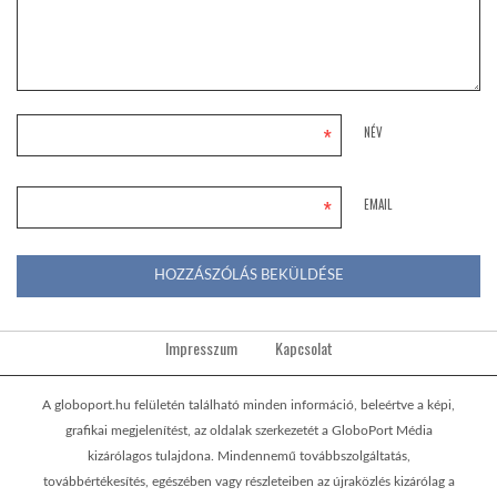
*
NÉV
*
EMAIL
Impresszum
Kapcsolat
A globoport.hu felületén található minden információ, beleértve a képi,
grafikai megjelenítést, az oldalak szerkezetét a GloboPort Média
kizárólagos tulajdona. Mindennemű továbbszolgáltatás,
továbbértékesítés, egészében vagy részleteiben az újraközlés kizárólag a