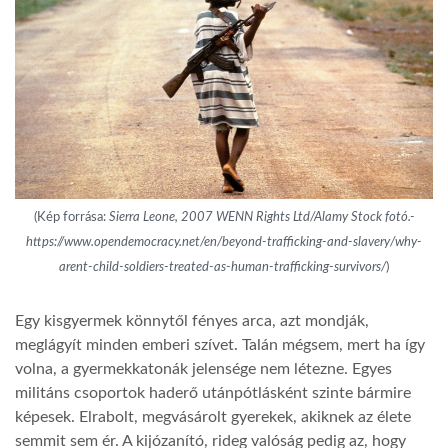
LATIMO.HU
GLOBOBOOK
(Kép forrása:
Sierra Leone, 2007 WENN Rights Ltd/Alamy Stock fotó.-
https://www.opendemocracy.net/en/beyond-trafficking-and-slavery/why-
arent-child-soldiers-treated-as-human-trafficking-survivors/
)
Egy kisgyermek könnytől fényes arca, azt mondják,
meglágyít minden emberi szívet. Talán mégsem, mert ha így
volna, a gyermekkatonák jelensége nem létezne. Egyes
militáns csoportok haderő utánpótlásként szinte bármire
képesek. Elrabolt, megvásárolt gyerekek, akiknek az élete
semmit sem ér. A kijózanító, rideg valóság pedig az, hogy