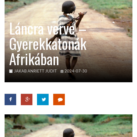
TROPICALMAGAZIN
Láncra verve –
GLOBOTV
Gyerekkatonák
Afrikában
AFRIKA TUDÁSTÁR
A NAP SZÉPE
JAKAB ANRIETT JUDIT
2024-07-30
LINKTR.EE
GLOBOZSARU
DOBRAVERO.HU