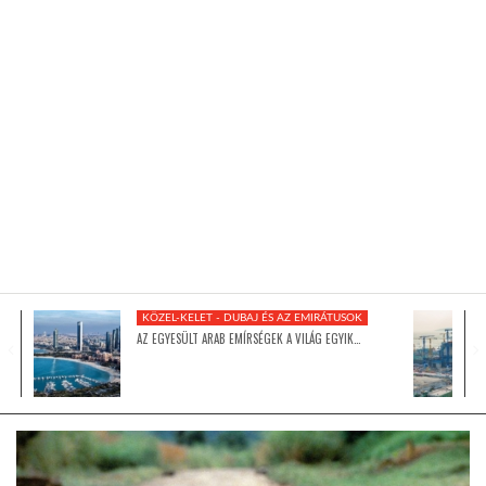
KÖZEL-KELET
AUSZTRÁLIA
A VILÁG ITTHON
MÉDIA
KÖZEL-KELET - DUBAJ ÉS AZ EMIRÁTUSOK
AZ EGYESÜLT ARAB EMÍRSÉGEK A VILÁG EGYIK…
GLOBOTV BP
HÍR3D