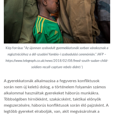
Kép forrása: “
Az újonnan szabadult gyermekkatonák sorban várakoznak a
regisztrációhoz a dél-szudáni Yambio-i szabadulási ceremónián.” /AFP
–
https://www.telegraph.co.uk/news/2018/02/08/freed-south-sudan-child-
soldiers-recall-capture-rebels-didnt/
)
A gyerekkatonák alkalmazása a fegyveres konfliktusok
során nem új keletű dolog, a történelem folyamán számos
alkalommal használtak gyerekeket háborús munkákra.
Többségében hírnökként, szakácsként, taktikai előnyök
megszerzésére, háborús konfliktusok során élő pajzsként. A
legtöbb gyereket elrabolják, van, akit megvásárolnak a