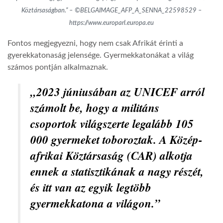
Köztársaságban.” – ©BELGAIMAGE_AFP_A_SENNA_22598529 –
https://www.europarl.europa.eu
Fontos megjegyezni, hogy nem csak Afrikát érinti a
gyerekkatonaság jelensége. Gyermekkatonákat a világ
számos pontján alkalmaznak.
„
2023 júniusában az UNICEF arról
számolt be, hogy a militáns
csoportok világszerte legalább 105
000 gyermeket toboroztak. A Közép-
afrikai Köztársaság (CAR) alkotja
ennek a statisztikának a nagy részét,
és itt van az egyik legtöbb
gyermekkatona a világon.”