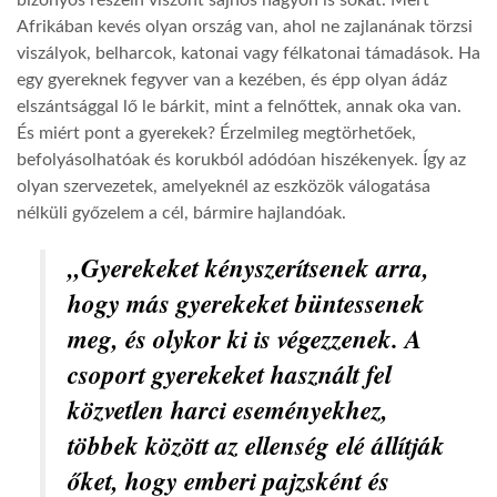
bizonyos részein viszont sajnos nagyon is sokat. Mert
Afrikában kevés olyan ország van, ahol ne zajlanának törzsi
viszályok, belharcok, katonai vagy félkatonai támadások. Ha
egy gyereknek fegyver van a kezében, és épp olyan ádáz
elszántsággal lő le bárkit, mint a felnőttek, annak oka van.
És miért pont a gyerekek? Érzelmileg megtörhetőek,
befolyásolhatóak és korukból adódóan hiszékenyek. Így az
olyan szervezetek, amelyeknél az eszközök válogatása
nélküli győzelem a cél, bármire hajlandóak.
„Gyerekeket kényszerítsenek arra,
hogy más gyerekeket büntessenek
meg, és olykor ki is végezzenek. A
csoport gyerekeket használt fel
közvetlen harci eseményekhez,
többek között az ellenség elé állítják
őket, hogy emberi pajzsként és