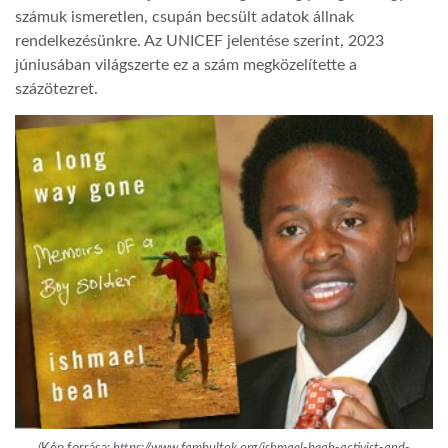
számuk ismeretlen, csupán becsült adatok állnak
rendelkezésünkre. Az UNICEF jelentése szerint, 2023
júniusában világszerte ez a szám megközelítette a
százötezret.