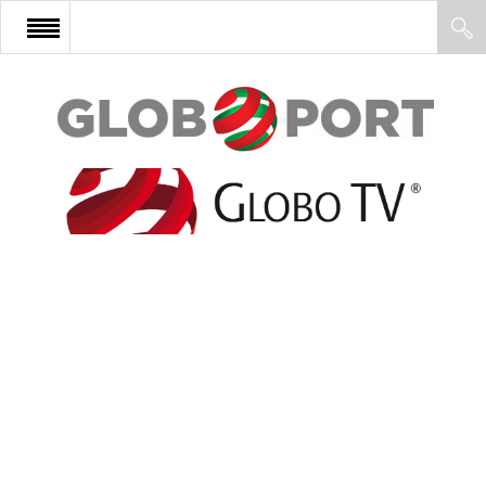
FŐOLDAL
AFRIKA
EURÓPA
ÁZSIA
ÉSZAK-AMERIKA
LATIN-AMERIKA