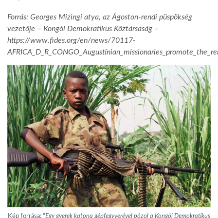
Forrás: Georges Mizingi atya, az Ágoston-rendi püspökség
vezetője – Kongói Demokratikus Köztársaság –
https://www.fides.org/en/news/70117-
AFRICA_D_R_CONGO_Augustinian_missionaries_promote_the_reint
Kép forrása: “
Egy gyerek katona gépfegyverével pózol a Kongói Demokratikus