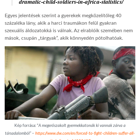
dramatic-child-soldiers-in-africa-statistics/
Egyes jelentések szerint a gyerekek megközelítőleg 40
százaléka lány, akik a harci traumákon felül gyakran
szexuális áldozatokká is válnak. Az elrablóik szemében nem
mások, csupán „tárgyak”, akik könnyedén pótolhatóak.
Kép forrása: “
A megerőszakolt gyermekkatonák ki vannak zárva a
társadalomból”
–
https://www.dw.com/en/forced-to-fight-children-suffer-all-