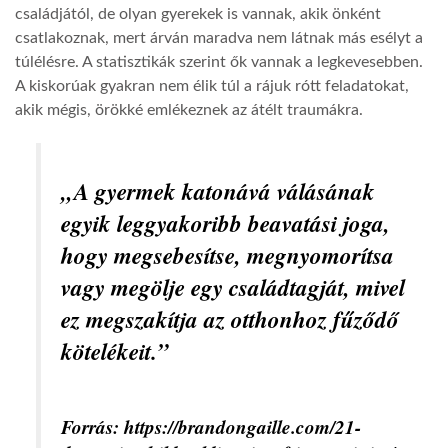
családjától, de olyan gyerekek is vannak, akik önként
csatlakoznak, mert árván maradva nem látnak más esélyt a
túlélésre. A statisztikák szerint ők vannak a legkevesebben.
A kiskorúak gyakran nem élik túl a rájuk rótt feladatokat,
akik mégis, örökké emlékeznek az átélt traumákra.
„A gyermek katonává válásának
egyik leggyakoribb beavatási joga,
hogy megsebesítse, megnyomorítsa
vagy megölje egy családtagját, mivel
ez megszakítja az otthonhoz fűződő
kötelékeit.”
Forrás: https://brandongaille.com/21-