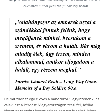
(
Kép forrása:
https://www.fambultok.org/ishmael-beah-activist-and-
celebrated-author-joins-the-fti-advisory-board)
„Valahányszor az emberek azzal a
szándékkal jönnek felénk, hogy
megöljenek minket, becsukom a
szemem, és várom a halált.
Bár még
mindig élek, úgy érzem, minden
alkalommal, amikor elfogadom a
halált, egy részem meghal.”
Forrás: Ishmael Beah – Long Way Gone:
Memoirs of a Boy Soldier, 90.o.
De mit tudhat egy 8 éves a háborúról? Legyintenénk, ha
valaki ezt a kérdést Magyarországon teszi fel, Afrika