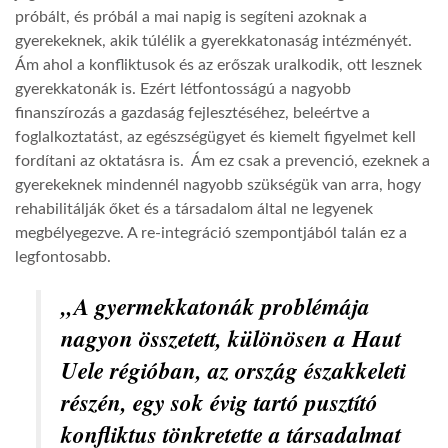
próbált, és próbál a mai napig is segíteni azoknak a
gyerekeknek, akik túlélik a gyerekkatonaság intézményét.
Ám ahol a konfliktusok és az erőszak uralkodik, ott lesznek
gyerekkatonák is. Ezért létfontosságú a nagyobb
finanszírozás a gazdaság fejlesztéséhez, beleértve a
foglalkoztatást, az egészségügyet és kiemelt figyelmet kell
fordítani az oktatásra is. Ám ez csak a prevenció, ezeknek a
gyerekeknek mindennél nagyobb szükségük van arra, hogy
rehabilitálják őket és a társadalom által ne legyenek
megbélyegezve. A re-integráció szempontjából talán ez a
legfontosabb.
„A gyermekkatonák problémája
nagyon összetett, különösen a Haut
Uele régióban, az ország északkeleti
részén, egy sok évig tartó pusztító
konfliktus tönkretette a társadalmat