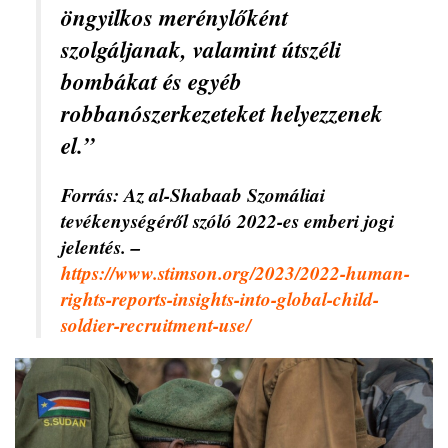
öngyilkos merénylőként
szolgáljanak, valamint útszéli
bombákat és egyéb
robbanószerkezeteket helyezzenek
el.”
Forrás: Az al-Shabaab Szomáliai
tevékenységéről szóló 2022-es emberi jogi
jelentés. –
https://www.stimson.org/2023/2022-human-
rights-reports-insights-into-global-child-
soldier-recruitment-use/