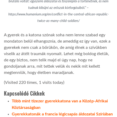
brutális voltát: egyszerre áldozatai és főszereplői a történetnek, és nem
tudnak kibújni az erőszak körforgásából.”
–
https://www.humanium.org/en/conflict-in-the-central-african-republic-
twice-as-many-child-soldiers/
A gyerek és a katona szónak soha nem lenne szabad egy
mondaton belül elhangoznia, de ameddig ez így van, ezek a
gyerekek nem csak a bőrükön, de amíg élnek a szívükben
viselik az átélt traumák nyomait. Lehet még boldog életük,
de egy biztos, nem telik majd el úgy nap, hogy ne
gondoljanak arra, mit tettek velük és nekik mit kellett
megtenniük, hogy életben maradjanak.
(Visited 220 times, 1 visits today)
Kapcsolódó Cikkek
Több mint tízezer gyerekkatona van a Közép-Afrikai
Köztársaságban
Gyerekkatonák a francia légicsapás áldozatai Szíriában