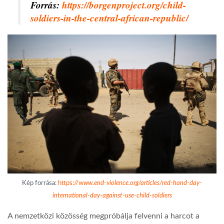
Forrás:
https://borgenproject.org/child-
soldiers-in-the-central-african-republic/
Kép forrása:
https://w
ww.end-violence.org/articles/red-hand-day-
international-day-against-use-child-soldiers
A nemzetközi közösség megpróbálja felvenni a harcot a