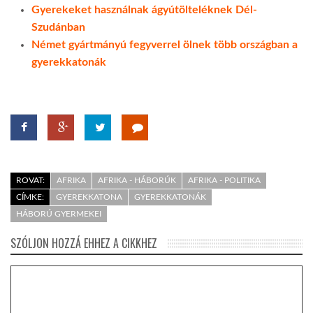
Gyerekeket használnak ágyútölteléknek Dél-
Szudánban
Német gyártmányú fegyverrel ölnek több országban a
gyerekkatonák
ROVAT:
AFRIKA
AFRIKA - HÁBORÚK
AFRIKA - POLITIKA
CÍMKE:
GYEREKKATONA
GYEREKKATONÁK
HÁBORÚ GYERMEKEI
SZÓLJON HOZZÁ EHHEZ A CIKKHEZ