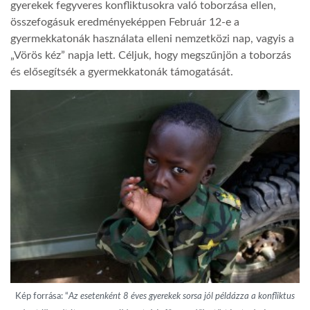
gyerekek fegyveres konfliktusokra való toborzása ellen,
összefogásuk eredményeképpen Február 12-e a
gyermekkatonák használata elleni nemzetközi nap, vagyis a
„Vörös kéz” napja lett. Céljuk, hogy megszűnjön a toborzás
és elősegítsék a gyermekkatonák támogatását.
Kép forrása: “
Az esetenként 8 éves gyerekek sorsa jól példázza a konfliktus