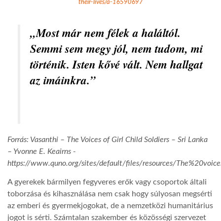
their-lives/a-16590697
„Most már nem félek a haláltól.
Semmi sem megy jól, nem tudom, mi
történik. Isten kővé vált. Nem hallgat
az imáinkra.”
Forrás: Vasanthi – The Voices of Girl Child Soldiers – Sri Lanka
– Yvonne E. Keairns -
https://www.quno.org/sites/default/files/resources/The%20vo
A gyerekek bármilyen fegyveres erők vagy csoportok általi
toborzása és kihasználása nem csak hogy súlyosan megsérti
az emberi és gyermekjogokat, de a nemzetközi humanitárius
jogot is sérti. Számtalan szakember és közösségi szervezet