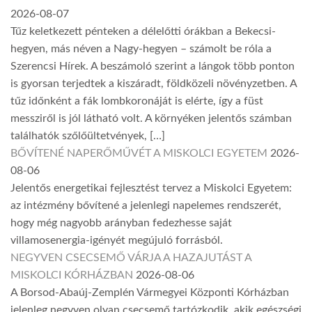
2026-08-07
Tűz keletkezett pénteken a délelőtti órákban a Bekecsi-
hegyen, más néven a Nagy-hegyen – számolt be róla a
Szerencsi Hírek. A beszámoló szerint a lángok több ponton
is gyorsan terjedtek a kiszáradt, földközeli növényzetben. A
tűz időnként a fák lombkoronáját is elérte, így a füst
messziről is jól látható volt. A környéken jelentős számban
találhatók szőlőültetvények, […]
BŐVÍTENÉ NAPERŐMŰVÉT A MISKOLCI EGYETEM
2026-
08-06
Jelentős energetikai fejlesztést tervez a Miskolci Egyetem:
az intézmény bővítené a jelenlegi napelemes rendszerét,
hogy még nagyobb arányban fedezhesse saját
villamosenergia-igényét megújuló forrásból.
NEGYVEN CSECSEMŐ VÁRJA A HAZAJUTÁST A
MISKOLCI KÓRHÁZBAN
2026-08-06
A Borsod-Abaúj-Zemplén Vármegyei Központi Kórházban
jelenleg negyven olyan csecsemő tartózkodik, akik egészségi