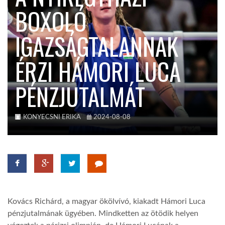
BOXOLÓ
TROPICALMAGAZIN
IGAZSÁGTALANNAK
GLOBOTV
ÉRZI HÁMORI LUCA
PÉNZJUTALMÁT
AFRIKA TUDÁSTÁR
A NAP SZÉPE
KONYECSNI ERIKA
2024-08-08
LINKTR.EE
GLOBOZSARU
Kovács Richárd, a magyar ökölvívó, kiakadt Hámori Luca
pénzjutalmának ügyében. Mindketten az ötödik helyen
DOBRAVERO.HU