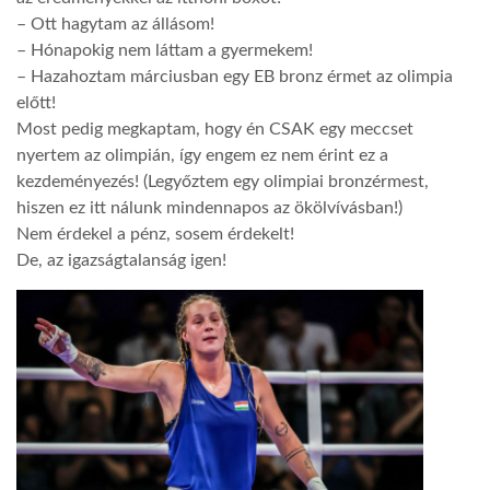
– Ott hagytam az állásom!
– Hónapokig nem láttam a gyermekem!
– Hazahoztam márciusban egy EB bronz érmet az olimpia
előtt!
Most pedig megkaptam, hogy én CSAK egy meccset
nyertem az olimpián, így engem ez nem érint ez a
kezdeményezés! (Legyőztem egy olimpiai bronzérmest,
hiszen ez itt nálunk mindennapos az ökölvívásban!)
Nem érdekel a pénz, sosem érdekelt!
De, az igazságtalanság igen!