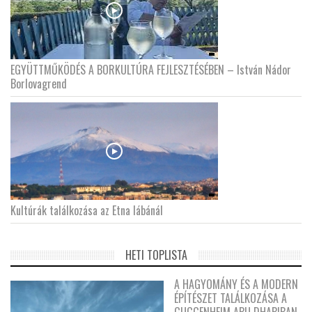
EGYÜTTMŰKÖDÉS A BORKULTÚRA FEJLESZTÉSÉBEN – István Nádor
Borlovagrend
Kultúrák találkozása az Etna lábánál
HETI TOPLISTA
A HAGYOMÁNY ÉS A MODERN
ÉPÍTÉSZET TALÁLKOZÁSA A
GUGGENHEIM ABU DHABIBAN