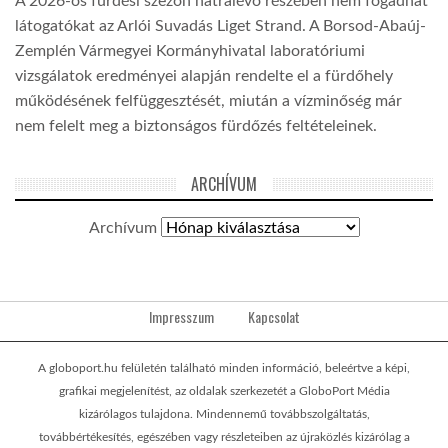
A 2026-os fürdési szezon hátralévő részében nem fogadhat
látogatókat az Arlói Suvadás Liget Strand. A Borsod-Abaúj-
Zemplén Vármegyei Kormányhivatal laboratóriumi
vizsgálatok eredményei alapján rendelte el a fürdőhely
működésének felfüggesztését, miután a vízminőség már
nem felelt meg a biztonságos fürdőzés feltételeinek.
ARCHÍVUM
Archívum
Impresszum
Kapcsolat
A globoport.hu felületén található minden információ, beleértve a képi,
grafikai megjelenítést, az oldalak szerkezetét a GloboPort Média
kizárólagos tulajdona. Mindennemű továbbszolgáltatás,
továbbértékesítés, egészében vagy részleteiben az újraközlés kizárólag a