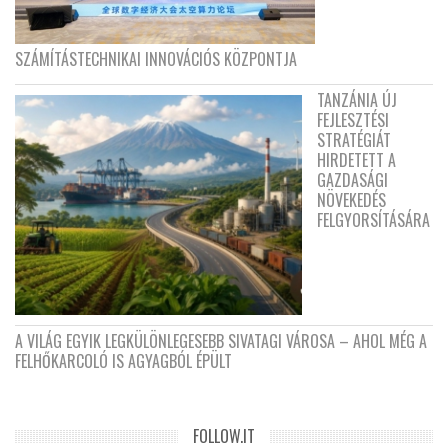
SZÁMÍTÁSTECHNIKAI INNOVÁCIÓS KÖZPONTJA
TANZÁNIA ÚJ
FEJLESZTÉSI
STRATÉGIÁT
HIRDETETT A
GAZDASÁGI
NÖVEKEDÉS
FELGYORSÍTÁSÁRA
A VILÁG EGYIK LEGKÜLÖNLEGESEBB SIVATAGI VÁROSA – AHOL MÉG A
FELHŐKARCOLÓ IS AGYAGBÓL ÉPÜLT
FOLLOW.IT