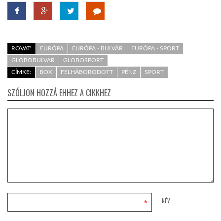
ROVAT:
EURÓPA
EURÓPA - BULVÁR
EURÓPA - SPORT
GLOBOBULVAR
GLOBOSPORT
CÍMKE:
BOX
FELHÁBORODOTT
PÉNZ
SPORT
SZÓLJON HOZZÁ EHHEZ A CIKKHEZ
*
NÉV