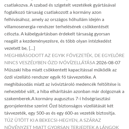
csatlakozva. A szabad és szigetelt vezetékek gyártásával
foglalkozó társaság csatlakozott a kormány azon
felhívásához, amely az országos hőhullám idején a
villamosenergia-rendszer terhelésének csökkentését
célozta. A kábelgyártásban érdekelt társaság gyorsan
reagált a kezdeményezésre, és több olyan intézkedést
vezetett be, […]
MEGHIBÁSODOTT AZ EGYIK FŐVEZETÉK, DE EGYELŐRE
NINCS VESZÉLYBEN ÓZD IVÓVÍZELLÁTÁSA
2026-08-07
Műszaki hiba miatt csökkentett kapacitással működik az
ózdi vízellátó rendszer egyik fő távvezetéke. A
meghibásodás miatt az ivóvíztároló medencék feltöltése is
nehezebbé vált, a hiba elhárításán azonban már dolgoznak a
szakemberek.A kormány augusztus 7-i hőségriasztási
gyorsjelentése szerint Ózd biztonságos vízellátását két
távvezeték, egy 500-as és egy 600-as vezeték biztosítja.
TŰZ ÜTÖTT KI A BEKECSI-HEGYEN, A SZÁRAZ
NÖVÉNYZET MIATT GYORSAN TERJEDTEK A LÁNGOK