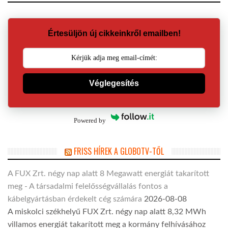
Értesüljön új cikkeinkről emailben!
Véglegesítés
Powered by
FRISS HÍREK A GLOBOTV-TŐL
A FUX Zrt. négy nap alatt 8 Megawatt energiát takarított
meg - A társadalmi felelősségvállalás fontos a
kábelgyártásban érdekelt cég számára
2026-08-08
A miskolci székhelyű FUX Zrt. négy nap alatt 8,32 MWh
villamos energiát takarított meg a kormány felhívásához