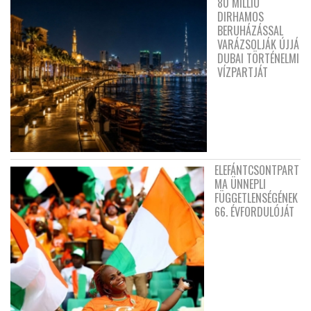
80 MILLIÓ
DIRHAMOS
BERUHÁZÁSSAL
VARÁZSOLJÁK ÚJJÁ
DUBAI TÖRTÉNELMI
VÍZPARTJÁT
ELEFÁNTCSONTPART
MA ÜNNEPLI
FÜGGETLENSÉGÉNEK
66. ÉVFORDULÓJÁT