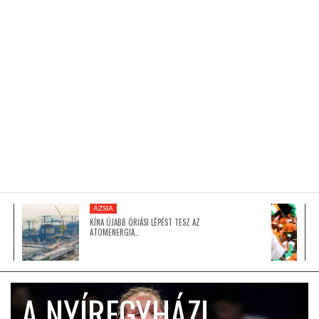
KÖZEL-KELET
AUSZTRÁLIA
A VILÁG ITTHON
MÉDIA
ÁZSIA
KÍNA ÚJABB ÓRIÁSI LÉPÉST TESZ AZ
ATOMENERGIA…
GLOBOTV BP
A NYÍREGYHÁZI
HÍR3D