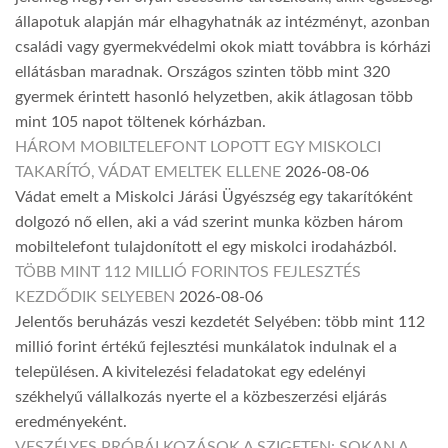
állapotuk alapján már elhagyhatnák az intézményt, azonban
családi vagy gyermekvédelmi okok miatt továbbra is kórházi
ellátásban maradnak. Országos szinten több mint 320
gyermek érintett hasonló helyzetben, akik átlagosan több
mint 105 napot töltenek kórházban.
HÁROM MOBILTELEFONT LOPOTT EGY MISKOLCI
TAKARÍTÓ, VÁDAT EMELTEK ELLENE
2026-08-06
Vádat emelt a Miskolci Járási Ügyészség egy takarítóként
dolgozó nő ellen, aki a vád szerint munka közben három
mobiltelefont tulajdonított el egy miskolci irodaházból.
TÖBB MINT 112 MILLIÓ FORINTOS FEJLESZTÉS
KEZDŐDIK SELYEBEN
2026-08-06
Jelentős beruházás veszi kezdetét Selyében: több mint 112
millió forint értékű fejlesztési munkálatok indulnak el a
településen. A kivitelezési feladatokat egy edelényi
székhelyű vállalkozás nyerte el a közbeszerzési eljárás
eredményeként.
VESZÉLYES PRÓBÁLKOZÁSOK A SZIGETEN: SOKAN A