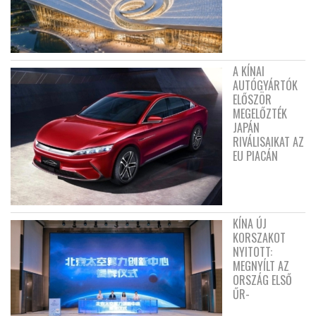
A KÍNAI
AUTÓGYÁRTÓK
ELŐSZÖR
MEGELŐZTÉK
JAPÁN
RIVÁLISAIKAT AZ
EU PIACÁN
KÍNA ÚJ
KORSZAKOT
NYITOTT:
MEGNYÍLT AZ
ORSZÁG ELSŐ
ŰR-