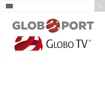
FŐOLDAL
AFRIKA
EURÓPA
ÁZSIA
ÉSZAK-AMERIKA
LATIN-AMERIKA