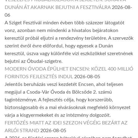
DUNÁN ÁT AKARNAK BEJUTNI A FESZTIVÁLRA
2026-08-
06
A Sziget Fesztivál minden évben több százezer látogatót
vonz, azonban nem mindenki a hivatalos bejáratokon
keresztül próbál eljutni a rendezvény területére. A szervezők
szerint évről évre előfordul, hogy egyesek a Dunán
keresztül, úszva vagy különféle vízi eszközökkel szeretnének
bejutni az Óbudai-szigetre.
MODERN ÓVODA ÉPÜLHET ENCSEN: KÖZEL 400 MILLIÓ
FORINTOS FEJLESZTÉS INDUL
2026-08-05
Jelentős beruházás veszi kezdetét Encsen, ahol teljesen
megújul a Csoda-Vár Óvoda és Bölcsőde 2. számú
tagintézménye. A fejlesztés célja, hogy korszerűbb,
biztonságosabb és a mai elvárásoknak megfelelő környezet
várja a kisgyermekeket és az intézmény dolgozóit.
FERTŐZÉS MIATT AZ IDEI SZEZON VÉGÉIG BEZÁRT AZ
ARLÓI STRAND
2026-08-05