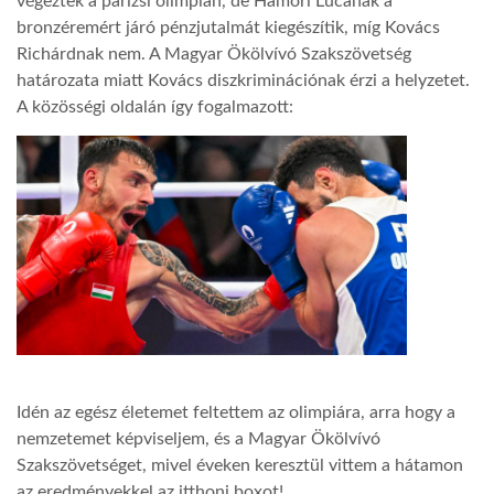
végeztek a párizsi olimpián, de Hámori Lucának a
bronzéremért járó pénzjutalmát kiegészítik, míg Kovács
LATIMO.HU
Richárdnak nem. A Magyar Ökölvívó Szakszövetség
határozata miatt Kovács diszkriminációnak érzi a helyzetet.
A közösségi oldalán így fogalmazott:
GLOBOBOOK
Idén az egész életemet feltettem az olimpiára, arra hogy a
nemzetemet képviseljem, és a Magyar Ökölvívó
Szakszövetséget, mivel éveken keresztül vittem a hátamon
az eredményekkel az itthoni boxot!