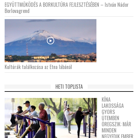
EGYÜTTMŰKÖDÉS A BORKULTÚRA FEJLESZTÉSÉBEN – István Nádor
Borlovagrend
Kultúrák találkozása az Etna lábánál
HETI TOPLISTA
KÍNA
LAKOSSÁGA
GYORS
ÜTEMBEN
ÖREGSZIK: MÁR
MINDEN
NEGYEDIK EMBER