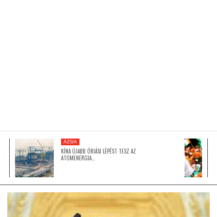
KÖZEL-KELET
AUSZTRÁLIA
A VILÁG ITTHON
MÉDIA
ÁZSIA
KÍNA ÚJABB ÓRIÁSI LÉPÉST TESZ AZ
ATOMENERGIA…
GLOBOTV BP
HÍR3D