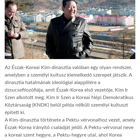
LATIMO.HU
GLOBOBOOK
Az Észak-Koreai Kim-dinasztia valóban egy olyan rendszer,
amelyben a személyi kultusz kiemelkedő szerepet játszik. A
dinasztia hatalmának ideológiai alappillére a
dzsucsefilozófiája, amit Észak-Korea első vezetője, Kim Ir
Szen alkotott meg. Kim Ir Szen a Koreai Népi Demokratikus
Köztársaság (KNDK) belül példa nélküli személyi kultuszt
épített ki.
A Kim-dinasztia története a Pektu-vérvonalhoz vezet, amely
Észak-Korea irányító családját jelöli. A Pektu-vérvonal neve
a koreai szent hegyre, a Pektu-hegyre utal, ahol Korea