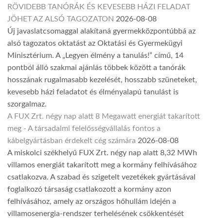
RÖVIDEBB TANÓRÁK ÉS KEVESEBB HÁZI FELADAT
JÖHET AZ ALSÓ TAGOZATON
2026-08-08
Új javaslatcsomaggal alakítaná gyermekközpontúbbá az
alsó tagozatos oktatást az Oktatási és Gyermekügyi
Minisztérium. A „Legyen élmény a tanulás!” című, 14
pontból álló szakmai ajánlás többek között a tanórák
hosszának rugalmasabb kezelését, hosszabb szüneteket,
kevesebb házi feladatot és élményalapú tanulást is
szorgalmaz.
A FUX Zrt. négy nap alatt 8 Megawatt energiát takarított
meg - A társadalmi felelősségvállalás fontos a
kábelgyártásban érdekelt cég számára
2026-08-08
A miskolci székhelyű FUX Zrt. négy nap alatt 8,32 MWh
villamos energiát takarított meg a kormány felhívásához
csatlakozva. A szabad és szigetelt vezetékek gyártásával
foglalkozó társaság csatlakozott a kormány azon
felhívásához, amely az országos hőhullám idején a
villamosenergia-rendszer terhelésének csökkentését