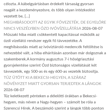
célozta. A kábelgyártásban érdekelt társaság gyorsan
reagált a kezdeményezésre, és több olyan intézkedést
vezetett be, […]
MEGHIBÁSODOTT AZ EGYIK FŐVEZETÉK, DE EGYELŐRE
NINCS VESZÉLYBEN ÓZD IVÓVÍZELLÁTÁSA
2026-08-07
Műszaki hiba miatt csökkentett kapacitással működik az
ózdi vízellátó rendszer egyik fő távvezetéke. A
meghibásodás miatt az ivóvíztároló medencék feltöltése is
nehezebbé vált, a hiba elhárításán azonban már dolgoznak a
szakemberek.A kormány augusztus 7-i hőségriasztási
gyorsjelentése szerint Ózd biztonságos vízellátását két
távvezeték, egy 500-as és egy 600-as vezeték biztosítja.
TŰZ ÜTÖTT KI A BEKECSI-HEGYEN, A SZÁRAZ
NÖVÉNYZET MIATT GYORSAN TERJEDTEK A LÁNGOK
2026-08-07
Tűz keletkezett pénteken a délelőtti órákban a Bekecsi-
hegyen, más néven a Nagy-hegyen – számolt be róla a
Szerencsi Hírek. A beszámoló szerint a lángok több ponton