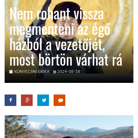
Nem rohant vissza
TROPICALMAGAZIN
megmenteni az égő
GLOBOTV
házból a vezetőjét,
most börtön várhat rá
AFRIKA TUDÁSTÁR
A NAP SZÉPE
KONYECSNI ERIKA
2024-08-18
LINKTR.EE
GLOBOZSARU
DOBRAVERO.HU