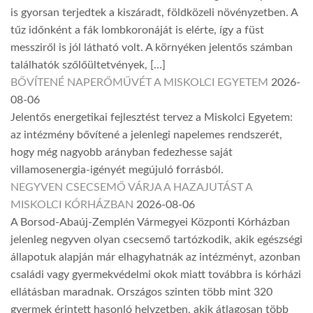
is gyorsan terjedtek a kiszáradt, földközeli növényzetben. A
tűz időnként a fák lombkoronáját is elérte, így a füst
messziről is jól látható volt. A környéken jelentős számban
találhatók szőlőültetvények, […]
BŐVÍTENÉ NAPERŐMŰVÉT A MISKOLCI EGYETEM
2026-
08-06
Jelentős energetikai fejlesztést tervez a Miskolci Egyetem:
az intézmény bővítené a jelenlegi napelemes rendszerét,
hogy még nagyobb arányban fedezhesse saját
villamosenergia-igényét megújuló forrásból.
NEGYVEN CSECSEMŐ VÁRJA A HAZAJUTÁST A
MISKOLCI KÓRHÁZBAN
2026-08-06
A Borsod-Abaúj-Zemplén Vármegyei Központi Kórházban
jelenleg negyven olyan csecsemő tartózkodik, akik egészségi
állapotuk alapján már elhagyhatnák az intézményt, azonban
családi vagy gyermekvédelmi okok miatt továbbra is kórházi
ellátásban maradnak. Országos szinten több mint 320
gyermek érintett hasonló helyzetben, akik átlagosan több