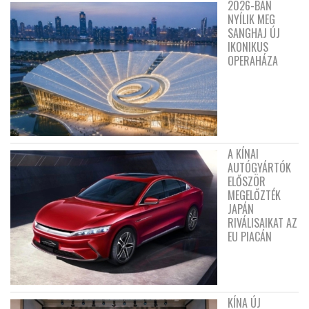
2026-BAN
NYÍLIK MEG
SANGHAJ ÚJ
IKONIKUS
OPERAHÁZA
A KÍNAI
AUTÓGYÁRTÓK
ELŐSZÖR
MEGELŐZTÉK
JAPÁN
RIVÁLISAIKAT AZ
EU PIACÁN
KÍNA ÚJ