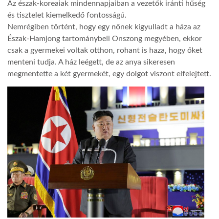
Az észak-koreaiak mindennapjaiban a vezetők iránti hűség
és tisztelet kiemelkedő fontosságú.
Nemrégiben történt, hogy egy nőnek kigyulladt a háza az
Észak-Hamjong tartománybeli Onszong megyében, ekkor
csak a gyermekei voltak otthon, rohant is haza, hogy őket
menteni tudja. A ház leégett, de az anya sikeresen
megmentette a két gyermekét, egy dolgot viszont elfelejtett.