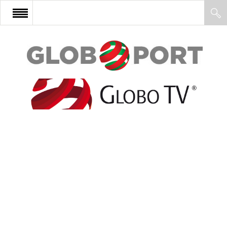
FŐOLDAL
AFRIKA
EURÓPA
ÁZSIA
ÉSZAK-AMERIKA
LATIN-AMERIKA