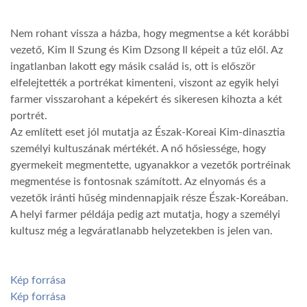
Nem rohant vissza a házba, hogy megmentse a két korábbi
vezető, Kim Il Szung és Kim Dzsong Il képeit a tűz elől. Az
ingatlanban lakott egy másik család is, ott is először
elfelejtették a portrékat kimenteni, viszont az egyik helyi
farmer visszarohant a képekért és sikeresen kihozta a két
portrét.
Az említett eset jól mutatja az Észak-Koreai Kim-dinasztia
személyi kultuszának mértékét. A nő hősiessége, hogy
gyermekeit megmentette, ugyanakkor a vezetők portréinak
megmentése is fontosnak számított. Az elnyomás és a
vezetők iránti hűség mindennapjaik része Észak-Koreában.
A helyi farmer példája pedig azt mutatja, hogy a személyi
kultusz még a legváratlanabb helyzetekben is jelen van.
Kép forrása
Kép forrása