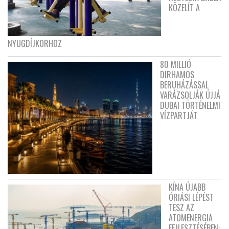
KÖZELÍT A
NYUGDÍJKORHOZ
80 MILLIÓ
DIRHAMOS
BERUHÁZÁSSAL
VARÁZSOLJÁK ÚJJÁ
DUBAI TÖRTÉNELMI
VÍZPARTJÁT
KÍNA ÚJABB
ÓRIÁSI LÉPÉST
TESZ AZ
ATOMENERGIA
FEJLESZTÉSÉBEN: