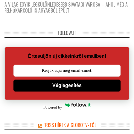
A VILÁG EGYIK LEGKÜLÖNLEGESEBB SIVATAGI VÁROSA – AHOL MÉG A
FELHŐKARCOLÓ IS AGYAGBÓL ÉPÜLT
FOLLOW.IT
Értesüljön új cikkeinkről emailben!
Véglegesítés
Powered by
FRISS HÍREK A GLOBOTV-TŐL