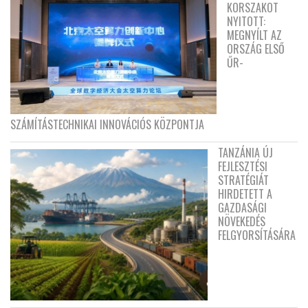
KORSZAKOT
NYITOTT:
MEGNYÍLT AZ
ORSZÁG ELSŐ
ŰR-
SZÁMÍTÁSTECHNIKAI INNOVÁCIÓS KÖZPONTJA
TANZÁNIA ÚJ
FEJLESZTÉSI
STRATÉGIÁT
HIRDETETT A
GAZDASÁGI
NÖVEKEDÉS
FELGYORSÍTÁSÁRA