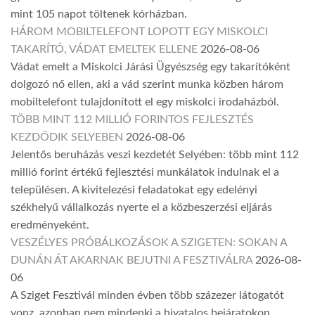
mint 105 napot töltenek kórházban.
HÁROM MOBILTELEFONT LOPOTT EGY MISKOLCI
TAKARÍTÓ, VÁDAT EMELTEK ELLENE
2026-08-06
Vádat emelt a Miskolci Járási Ügyészség egy takarítóként
dolgozó nő ellen, aki a vád szerint munka közben három
mobiltelefont tulajdonított el egy miskolci irodaházból.
TÖBB MINT 112 MILLIÓ FORINTOS FEJLESZTÉS
KEZDŐDIK SELYEBEN
2026-08-06
Jelentős beruházás veszi kezdetét Selyében: több mint 112
millió forint értékű fejlesztési munkálatok indulnak el a
településen. A kivitelezési feladatokat egy edelényi
székhelyű vállalkozás nyerte el a közbeszerzési eljárás
eredményeként.
VESZÉLYES PRÓBÁLKOZÁSOK A SZIGETEN: SOKAN A
DUNÁN ÁT AKARNAK BEJUTNI A FESZTIVÁLRA
2026-08-
06
A Sziget Fesztivál minden évben több százezer látogatót
vonz, azonban nem mindenki a hivatalos bejáratokon