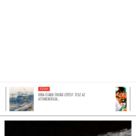
KÖZEL-KELET
AUSZTRÁLIA
A VILÁG ITTHON
MÉDIA
ÁZSIA
KÍNA ÚJABB ÓRIÁSI LÉPÉST TESZ AZ
ATOMENERGIA…
GLOBOTV BP
HÍR3D