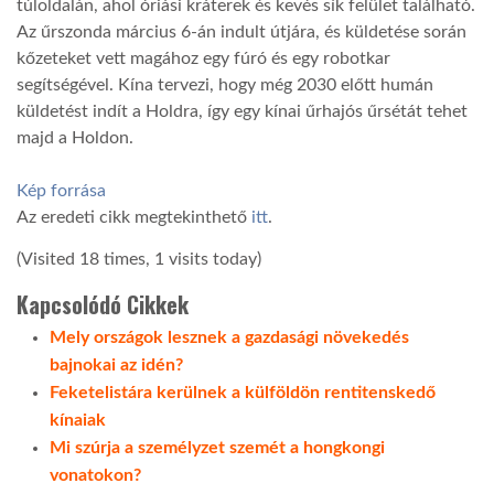
túloldalán, ahol óriási kráterek és kevés sík felület található.
Az űrszonda március 6-án indult útjára, és küldetése során
kőzeteket vett magához egy fúró és egy robotkar
segítségével. Kína tervezi, hogy még 2030 előtt humán
küldetést indít a Holdra, így egy kínai űrhajós űrsétát tehet
majd a Holdon.
Kép forrása
Az eredeti cikk megtekinthető
itt
.
(Visited 18 times, 1 visits today)
Kapcsolódó Cikkek
Mely országok lesznek a gazdasági növekedés
bajnokai az idén?
Feketelistára kerülnek a külföldön rentitenskedő
kínaiak
Mi szúrja a személyzet szemét a hongkongi
vonatokon?