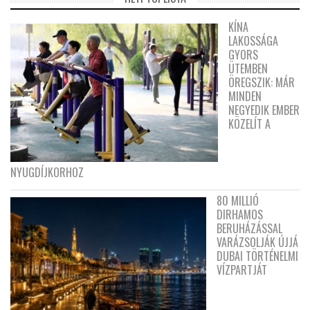
KÍNA
LAKOSSÁGA
GYORS
ÜTEMBEN
ÖREGSZIK: MÁR
MINDEN
NEGYEDIK EMBER
KÖZELÍT A
NYUGDÍJKORHOZ
80 MILLIÓ
DIRHAMOS
BERUHÁZÁSSAL
VARÁZSOLJÁK ÚJJÁ
DUBAI TÖRTÉNELMI
VÍZPARTJÁT