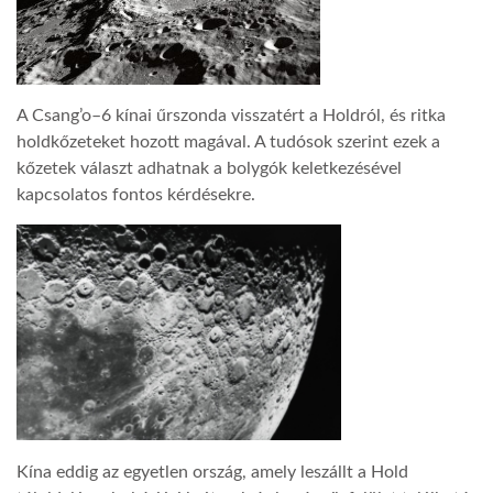
LATIMO.HU
A Csang’o–6 kínai űrszonda visszatért a Holdról, és ritka
GLOBOBOOK
holdkőzeteket hozott magával. A tudósok szerint ezek a
kőzetek választ adhatnak a bolygók keletkezésével
kapcsolatos fontos kérdésekre.
Kína eddig az egyetlen ország, amely leszállt a Hold