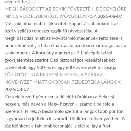
vezetett be, […]
MEGHIBÁSODOTT AZ EGYIK FŐVEZETÉK, DE EGYELŐRE
NINCS VESZÉLYBEN ÓZD IVÓVÍZELLÁTÁSA
2026-08-07
Műszaki hiba miatt csökkentett kapacitással működik az
ózdi vízellátó rendszer egyik fő távvezetéke. A
meghibásodás miatt az ivóvíztároló medencék feltöltése is
nehezebbé vált, a hiba elhárításán azonban már dolgoznak a
szakemberek.A kormány augusztus 7-i hőségriasztási
gyorsjelentése szerint Ózd biztonságos vízellátását két
távvezeték, egy 500-as és egy 600-as vezeték biztosítja.
TŰZ ÜTÖTT KI A BEKECSI-HEGYEN, A SZÁRAZ
NÖVÉNYZET MIATT GYORSAN TERJEDTEK A LÁNGOK
2026-08-07
Tűz keletkezett pénteken a délelőtti órákban a Bekecsi-
hegyen, más néven a Nagy-hegyen – számolt be róla a
Szerencsi Hírek. A beszámoló szerint a lángok több ponton
is gyorsan terjedtek a kiszáradt, földközeli növényzetben. A
tűz időnként a fák lombkoronáját is elérte, így a füst