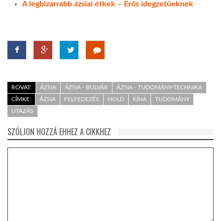
A legbizarrabb ázsiai étkek – Erős idegzetűeknek
ROVAT:
ÁZSIA
ÁZSIA - BULVÁR
ÁZSIA - TUDOMÁNY-TECHNIKA
CÍMKE:
ÁZSIA
FELFEDEZÉS
HOLD
KÍNA
TUDOMÁNY
UTAZÁS
SZÓLJON HOZZÁ EHHEZ A CIKKHEZ