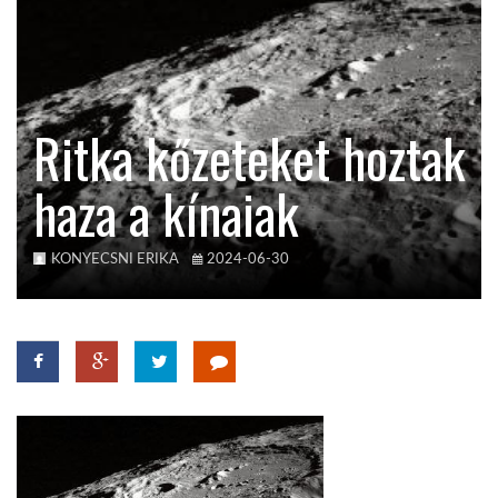
TROPICALMAGAZIN
GLOBOTV
Ritka kőzeteket hoztak
haza a kínaiak
AFRIKA TUDÁSTÁR
A NAP SZÉPE
KONYECSNI ERIKA
2024-06-30
LINKTR.EE
GLOBOZSARU
DOBRAVERO.HU