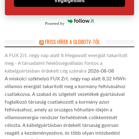
Véglegesítés
Powered by
FRISS HÍREK A GLOBOTV-TŐL
A FUX Zrt. négy nap alatt 8 Megawatt energiát takarított
meg - A társadalmi felelősségvállalás fontos a
kábelgyártásban érdekelt cég számára
2026-08-08
A miskolci székhelyű FUX Zrt. négy nap alatt 8,32 MWh
villamos energiát takarított meg a kormány felhívásához
csatlakozva. A szabad és szigetelt vezetékek gyártásával
foglalkozó társaság csatlakozott a kormány azon
felhívásához, amely az országos hőhullám idején a
villamosenergia-rendszer terhelésének csökkentését
célozta. A kábelgyártásban érdekelt társaság gyorsan
reagált a kezdeményezésre, és több olyan intézkedést