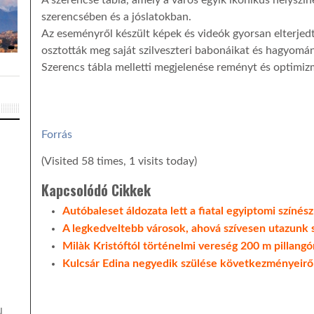
A szerencse tábla, amely a város egyik ikonikus helyszín
szerencsében és a jóslatokban.
Az eseményről készült képek és videók gyorsan elterjed
osztották meg saját szilveszteri babonáikat és hagyomány
Szerencs tábla melletti megjelenése reményt és optimizm
Forrás
(Visited 58 times, 1 visits today)
Kapcsolódó Cikkek
Autóbaleset áldozata lett a fiatal egyiptomi színés
A legkedveltebb városok, ahová szívesen utazunk s
Milàk Kristóftól történelmi vereség 200 m pillangó
Kulcsár Edina negyedik szülése következményeirő
N