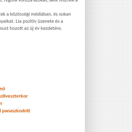
e, régóta vonzza azokat, akik hisznek a
tek a közösségi médiában, és sokan
aikat. Lia pozitív üzenete és a
ust hozott az új év kezdetére.
znő
zilveszterkor
n
l panaszkodott