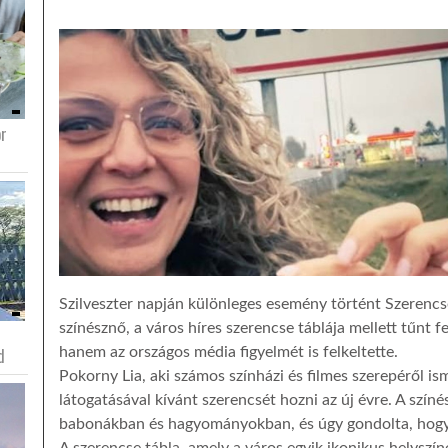
or
Szilveszter napján különleges esemény történt Szerencs
színésznő, a város híres szerencse táblája mellett tűnt 
d
hanem az országos média figyelmét is felkeltette.
Pokorny Lia, aki számos színházi és filmes szerepéről ism
látogatásával kívánt szerencsét hozni az új évre. A színé
babonákban és hagyományokban, és úgy gondolta, hogy e