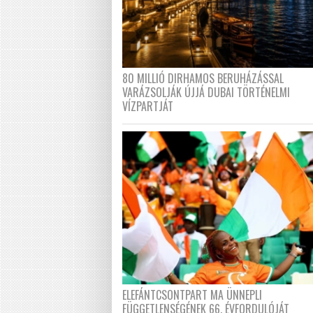
80 MILLIÓ DIRHAMOS BERUHÁZÁSSAL
VARÁZSOLJÁK ÚJJÁ DUBAI TÖRTÉNELMI
VÍZPARTJÁT
ELEFÁNTCSONTPART MA ÜNNEPLI
FÜGGETLENSÉGÉNEK 66. ÉVFORDULÓJÁT