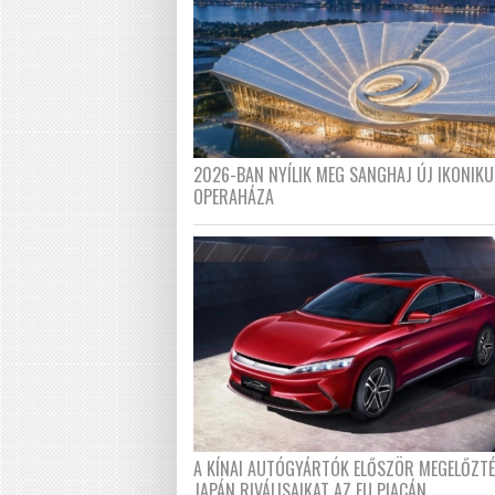
2026-BAN NYÍLIK MEG SANGHAJ ÚJ IKONIKU
OPERAHÁZA
A KÍNAI AUTÓGYÁRTÓK ELŐSZÖR MEGELŐZT
JAPÁN RIVÁLISAIKAT AZ EU PIACÁN