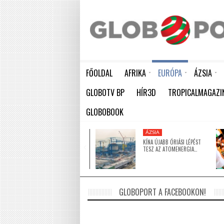
FŐOLDAL
AFRIKA
EURÓPA
ÁZSIA
ELEFÁNTCSONTPART MA ÜNNEPLI FÜGGETLENSÉGÉNEK 66. ÉVFORDULÓJÁT
HÁTBORZONGATÓ KAPCSOLAT A HAMBURGI KÉSELŐ ÉS A KOMBINÓS GYILKOS KÖZÖTT
KÍNA ÚJABB ÓRIÁSI LÉPÉST TESZ AZ ATOMENERGIA FEJLESZTÉSÉBEN: NYOLC ÚJ REAKTO
GLOBOTV BP
HÍR3D
TROPICALMAGAZI
GLOBOBOOK
KÖZEL-KELET
ÁZSIA
5 MILLIÓ DOLLÁRRAL
KÍNA ÚJABB ÓRIÁSI LÉPÉST
TÁMOGATJA AZ EGYESÜLT
TESZ AZ ATOMENERGIA…
ARAB…
GLOBOPORT A FACEBOOKON!