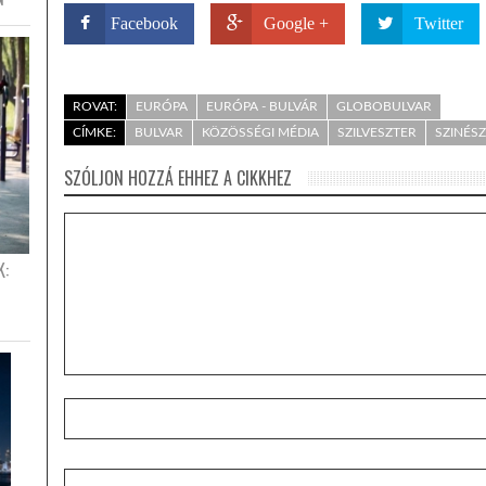
Facebook
Google +
Twitter
ROVAT:
EURÓPA
EURÓPA - BULVÁR
GLOBOBULVAR
CÍMKE:
BULVAR
KÖZÖSSÉGI MÉDIA
SZILVESZTER
SZINÉS
SZÓLJON HOZZÁ EHHEZ A CIKKHEZ
K: