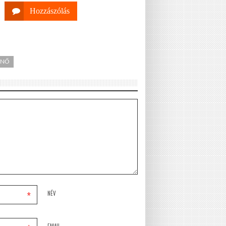
Hozzászólás
ZNŐ
*
NÉV