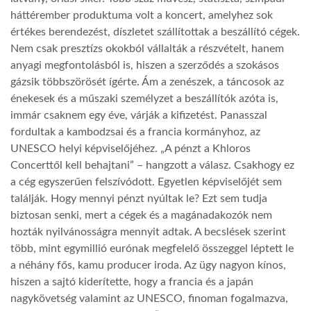
háttérember produktuma volt a koncert, amelyhez sok
LATIMO.HU
értékes berendezést, díszletet szállítottak a beszállító cégek.
Nem csak presztízs okokból vállalták a részvételt, hanem
anyagi megfontolásból is, hiszen a szerződés a szokásos
GLOBOBOOK
gázsik többszörösét ígérte. Ám a zenészek, a táncosok az
énekesek és a műszaki személyzet a beszállítók azóta is,
immár csaknem egy éve, várják a kifizetést. Panasszal
fordultak a kambodzsai és a francia kormányhoz, az
UNESCO helyi képviselőjéhez. „A pénzt a Khloros
Concerttől kell behajtani” – hangzott a válasz. Csakhogy ez
a cég egyszerűen felszívódott. Egyetlen képviselőjét sem
találják. Hogy mennyi pénzt nyúltak le? Ezt sem tudja
biztosan senki, mert a cégek és a magánadakozók nem
hozták nyilvánosságra mennyit adtak. A becslések szerint
több, mint egymillió eurónak megfelelő összeggel léptett le
a néhány fős, kamu producer iroda. Az ügy nagyon kínos,
hiszen a sajtó kiderítette, hogy a francia és a japán
nagykövetség valamint az UNESCO, finoman fogalmazva,