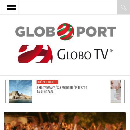
FŐOLDAL
AFRIKA
EURÓPA
KÖZEL-KELET
ÁZSIA
A HAGYOMÁNY ÉS A MODERN ÉPÍTÉSZET
TALÁLKOZÁSA…
ÉSZAK-AMERIKA
LATIN-AMERIKA