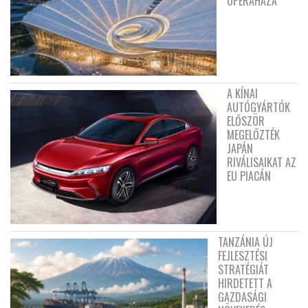
OPERAHÁZA
A KÍNAI
AUTÓGYÁRTÓK
ELŐSZÖR
MEGELŐZTÉK
JAPÁN
RIVÁLISAIKAT AZ
EU PIACÁN
TANZÁNIA ÚJ
FEJLESZTÉSI
STRATÉGIÁT
HIRDETETT A
GAZDASÁGI