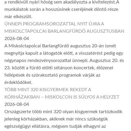
a rendkívüli nyári hőség sem akadályozta a kivitelezést.A
munkálatok során a hosszúsínek cseréjének döntő része
már elkészült.
ÜNNEPI PROGRAMSOROZATTAL NYIT ÚJRA A
MISKOLCTAPOLCAI BARLANGFÜRDŐ AUGUSZTUSBAN
2026-08-04
A Miskolctapolcai Barlangfürdő augusztus 20-án ismét
megnyitja kapuit a látogatók előtt, a visszatérést pedig egy
négynapos rendezvénysorozattal ünnepli. Augusztus 20. és
23. között a fürdő előtti sétányon koncertek, élőzenei
fellépések és szórakoztató programok várják az
érdeklődőket.
TÖBB MINT 320 KISGYERMEK REKEDT A
KÓRHÁZAKBAN – MISKOLCON IS SÚLYOS A HELYZET
2026-08-04
Országszerte több mint 320 olyan kisgyermek tartózkodik
jelenleg kórházakban, akiknek már nincs szükségük
egészségügyi ellátásra, mégsem tudják elhagyni az