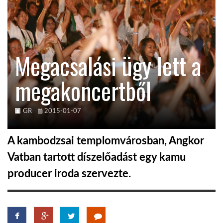
KÖZEL-KELET
Megacsalási ügy lett a
AUSZTRÁLIA
megakoncertből
A VILÁG ITTHON
GR
2015-01-07
MÉDIA
A kambodzsai templomvárosban, Angkor
Vatban tartott díszelőadást egy kamu
producer iroda szervezte.
GLOBOTV BP
HÍR3D