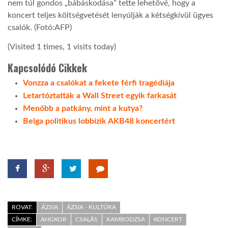
nem túl gondos „bábáskodása” tette lehetővé, hogy a
koncert teljes költségvetését lenyúlják a kétségkívül ügyes
csalók. (Fotó:AFP)
(Visited 1 times, 1 visits today)
Kapcsolódó Cikkek
Vonzza a csalókat a fekete férfi tragédiája
Letartóztatták a Wall Street egyik farkasát
Menőbb a patkány, mint a kutya?
Belga politikus lobbizik AKB48 koncertért
ROVAT:
ÁZSIA
ÁZSIA - KULTÚRA
CÍMKE:
ANGKOR
CSALÁS
KAMBODZSA
KONCERT