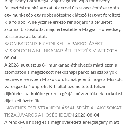
Alapítvány Baráthegyi Majorságában zajló tanösvény-
fejlesztési munkálatokat. Az erdei útszakasz építése során
egy munkagép egy robbanótestnek látszó tárgyat fordított
ki a földből.A helyszínre érkező rendőrjárőr a területet
azonnal biztosította, majd értesítette a Magyar Honvédség
tűzszerész alakulatát.
SZOMBATON IS FIZETNI KELL A PARKOLÁSÉRT
MISKOLCON A MUNKANAP-ÁTHELYEZÉS MIATT
2026-
08-04
A 2026. augusztus 8-i munkanap-áthelyezés miatt ezen a
szombaton a megszokott hétköznapi parkolási szabályok
lesznek érvényben Miskolcon. Ez azt jelenti, hogy a Miskolci
Városgazda Nonprofit Kft. által üzemeltetett felszíni
díjköteles parkolóhelyeken a gépjárművezetőknek parkolási
díjat kell fizetniük.
INGYENES ESTI STRANDOLÁSSAL SEGÍTI A LAKOSOKAT
TISZAÚJVÁROS A HŐSÉG IDEJÉN
2026-08-04
A rendkívüli hőség és a megnövekedett energiaigény miatt