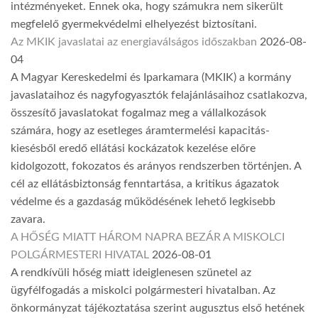
intézményeket. Ennek oka, hogy számukra nem sikerült
megfelelő gyermekvédelmi elhelyezést biztosítani.
Az MKIK javaslatai az energiaválságos időszakban
2026-08-
04
A Magyar Kereskedelmi és Iparkamara (MKIK) a kormány
javaslataihoz és nagyfogyasztók felajánlásaihoz csatlakozva,
összesítő javaslatokat fogalmaz meg a vállalkozások
számára, hogy az esetleges áramtermelési kapacitás-
kiesésből eredő ellátási kockázatok kezelése előre
kidolgozott, fokozatos és arányos rendszerben történjen. A
cél az ellátásbiztonság fenntartása, a kritikus ágazatok
védelme és a gazdaság működésének lehető legkisebb
zavara.
A HŐSÉG MIATT HÁROM NAPRA BEZÁR A MISKOLCI
POLGÁRMESTERI HIVATAL
2026-08-01
A rendkívüli hőség miatt ideiglenesen szünetel az
ügyfélfogadás a miskolci polgármesteri hivatalban. Az
önkormányzat tájékoztatása szerint augusztus első hetének