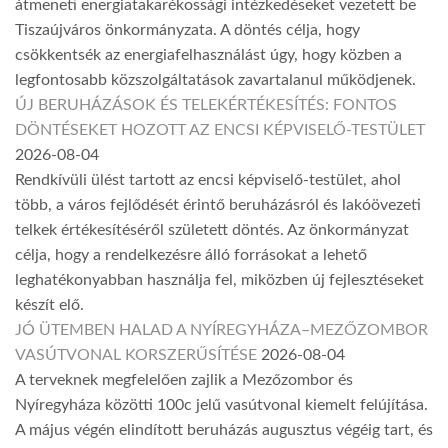
átmeneti energiatakarékossági intézkedéseket vezetett be
Tiszaújváros önkormányzata. A döntés célja, hogy
csökkentsék az energiafelhasználást úgy, hogy közben a
legfontosabb közszolgáltatások zavartalanul működjenek.
ÚJ BERUHÁZÁSOK ÉS TELEKÉRTÉKESÍTÉS: FONTOS
DÖNTÉSEKET HOZOTT AZ ENCSI KÉPVISELŐ-TESTÜLET
2026-08-04
Rendkívüli ülést tartott az encsi képviselő-testület, ahol
több, a város fejlődését érintő beruházásról és lakóövezeti
telkek értékesítéséről született döntés. Az önkormányzat
célja, hogy a rendelkezésre álló forrásokat a lehető
leghatékonyabban használja fel, miközben új fejlesztéseket
készít elő.
JÓ ÜTEMBEN HALAD A NYÍREGYHÁZA–MEZŐZOMBOR
VASÚTVONAL KORSZERŰSÍTÉSE
2026-08-04
A terveknek megfelelően zajlik a Mezőzombor és
Nyíregyháza közötti 100c jelű vasútvonal kiemelt felújítása.
A május végén elindított beruházás augusztus végéig tart, és