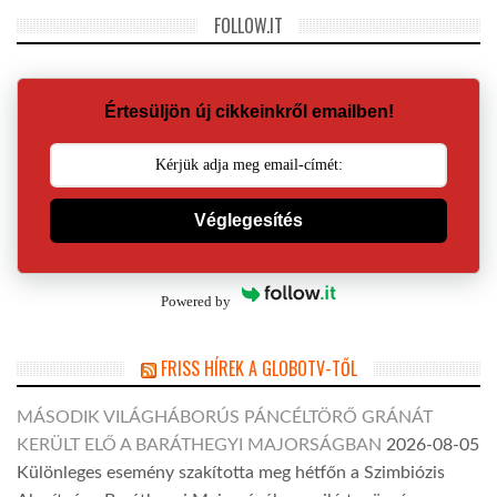
FOLLOW.IT
Értesüljön új cikkeinkről emailben!
Véglegesítés
Powered by
FRISS HÍREK A GLOBOTV-TŐL
MÁSODIK VILÁGHÁBORÚS PÁNCÉLTÖRŐ GRÁNÁT
KERÜLT ELŐ A BARÁTHEGYI MAJORSÁGBAN
2026-08-05
Különleges esemény szakította meg hétfőn a Szimbiózis