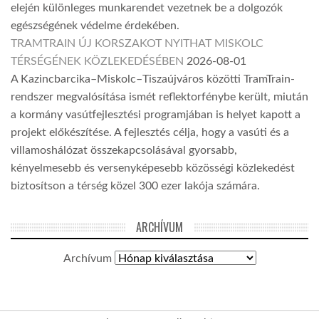
elején különleges munkarendet vezetnek be a dolgozók
egészségének védelme érdekében.
TRAMTRAIN ÚJ KORSZAKOT NYITHAT MISKOLC
TÉRSÉGÉNEK KÖZLEKEDÉSÉBEN
2026-08-01
A Kazincbarcika–Miskolc–Tiszaújváros közötti TramTrain-
rendszer megvalósítása ismét reflektorfénybe került, miután
a kormány vasútfejlesztési programjában is helyet kapott a
projekt előkészítése. A fejlesztés célja, hogy a vasúti és a
villamoshálózat összekapcsolásával gyorsabb,
kényelmesebb és versenyképesebb közösségi közlekedést
biztosítson a térség közel 300 ezer lakója számára.
ARCHÍVUM
Archívum