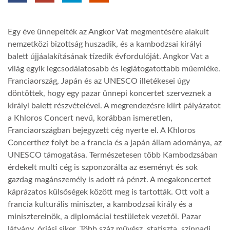
TROPICALMAGAZIN
Egy éve ünnepelték az Angkor Vat megmentésére alakult
nemzetközi bizottság huszadik, és a kambodzsai királyi
GLOBOTV
balett újjáalakításának tízedik évfordulóját. Angkor Vat a
világ egyik legcsodálatosabb és leglátogatottabb műemléke.
Franciaország, Japán és az UNESCO illetékesei úgy
AFRIKA TUDÁSTÁR
döntöttek, hogy egy pazar ünnepi koncertet szerveznek a
királyi balett részvételével. A megrendezésre kiírt pályázatot
a Khloros Concert nevű, korábban ismeretlen,
A NAP SZÉPE
Franciaországban bejegyzett cég nyerte el. A Khloros
Concerthez folyt be a francia és a japán állam adománya, az
LINKTR.EE
UNESCO támogatása. Természetesen több Kambodzsában
érdekelt multi cég is szponzorálta az eseményt és sok
gazdag magánszemély is adott rá pénzt. A megakoncertet
GLOBOZSARU
káprázatos külsőségek között meg is tartották. Ott volt a
francia kulturális miniszter, a kambodzsai király és a
miniszterelnök, a diplomáciai testületek vezetői. Pazar
DOBRAVERO.HU
látvány, óriási siker. Több száz művész, statiszta, színpadi