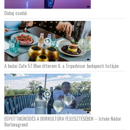
Dubaj csodái
A budai Cafe 57 Blue étterem 6. a Tripadvisor budapesti listáján
EGYÜTTMŰKÖDÉS A BORKULTÚRA FEJLESZTÉSÉBEN – István Nádor
Borlovagrend