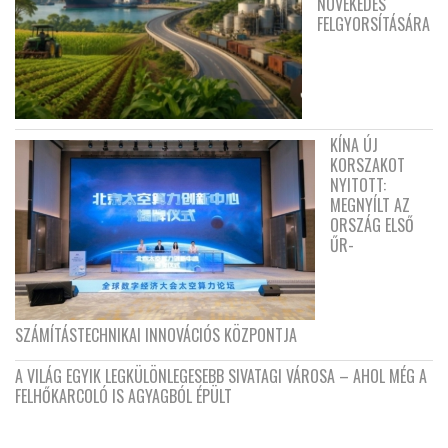
NÖVEKEDÉS
FELGYORSÍTÁSÁRA
KÍNA ÚJ
KORSZAKOT
NYITOTT:
MEGNYÍLT AZ
ORSZÁG ELSŐ
ŰR-
SZÁMÍTÁSTECHNIKAI INNOVÁCIÓS KÖZPONTJA
A VILÁG EGYIK LEGKÜLÖNLEGESEBB SIVATAGI VÁROSA – AHOL MÉG A
FELHŐKARCOLÓ IS AGYAGBÓL ÉPÜLT