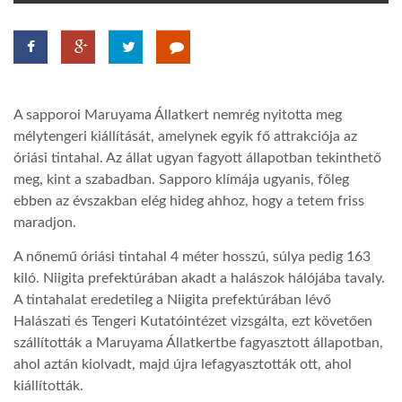
TROPICALMAGAZIN
GLOBOTV
A sapporoi Maruyama Állatkert nemrég nyitotta meg
mélytengeri kiállítását, amelynek egyik fő attrakciója az
AFRIKA TUDÁSTÁR
óriási tintahal. Az állat ugyan fagyott állapotban tekinthető
meg, kint a szabadban. Sapporo klímája ugyanis, főleg
ebben az évszakban elég hideg ahhoz, hogy a tetem friss
A NAP SZÉPE
maradjon.
A nőnemű óriási tintahal 4 méter hosszú, súlya pedig 163
LINKTR.EE
kiló. Niigita prefektúrában akadt a halászok hálójába tavaly.
A tintahalat eredetileg a Niigita prefektúrában lévő
Halászati és Tengeri Kutatóintézet vizsgálta, ezt követően
GLOBOZSARU
szállították a Maruyama Állatkertbe fagyasztott állapotban,
ahol aztán kiolvadt, majd újra lefagyasztották ott, ahol
DOBRAVERO.HU
kiállították.