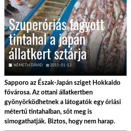
KÖZEL-KELET
Szuperóriás fagyott
tintahal a japán
AUSZTRÁLIA
állatkert sztárja
A VILÁG ITTHON
NÉMETH DÁVID
2015-01-12
MÉDIA
Sapporo az Észak-Japán sziget Hokkaido
fővárosa. Az ottani állatkertben
gyönyörködhetnek a látogatók egy óriási
GLOBOTV BP
métertű tintahalban, sőt meg is
simogathatják. Biztos, hogy nem harap.
HÍR3D