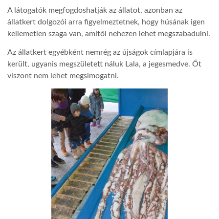
A látogatók megfogdoshatják az állatot, azonban az
LATIMO.HU
állatkert dolgozói arra figyelmeztetnek, hogy húsának igen
kellemetlen szaga van, amitől nehezen lehet megszabadulni.
Az állatkert egyébként nemrég az újságok címlapjára is
GLOBOBOOK
került, ugyanis megszületett náluk Lala, a jegesmedve. Őt
viszont nem lehet megsimogatni.