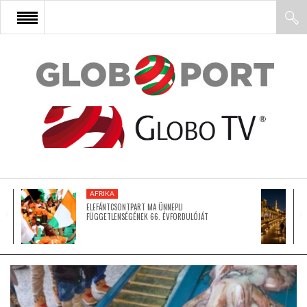
FŐOLDAL
AFRIKA
EURÓPA
AFRIKA
ÁZSIA
ELEFÁNTCSONTPART MA ÜNNEPLI
FÜGGETLENSÉGÉNEK 66. ÉVFORDULÓJÁT
ÉSZAK-AMERIKA
LATIN-AMERIKA