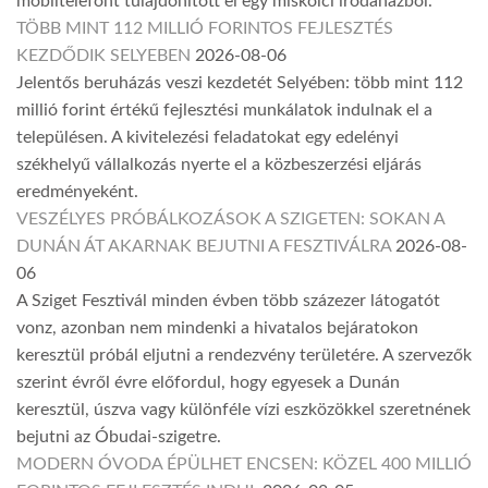
mobiltelefont tulajdonított el egy miskolci irodaházból.
TÖBB MINT 112 MILLIÓ FORINTOS FEJLESZTÉS
KEZDŐDIK SELYEBEN
2026-08-06
Jelentős beruházás veszi kezdetét Selyében: több mint 112
millió forint értékű fejlesztési munkálatok indulnak el a
településen. A kivitelezési feladatokat egy edelényi
székhelyű vállalkozás nyerte el a közbeszerzési eljárás
eredményeként.
VESZÉLYES PRÓBÁLKOZÁSOK A SZIGETEN: SOKAN A
DUNÁN ÁT AKARNAK BEJUTNI A FESZTIVÁLRA
2026-08-
06
A Sziget Fesztivál minden évben több százezer látogatót
vonz, azonban nem mindenki a hivatalos bejáratokon
keresztül próbál eljutni a rendezvény területére. A szervezők
szerint évről évre előfordul, hogy egyesek a Dunán
keresztül, úszva vagy különféle vízi eszközökkel szeretnének
bejutni az Óbudai-szigetre.
MODERN ÓVODA ÉPÜLHET ENCSEN: KÖZEL 400 MILLIÓ