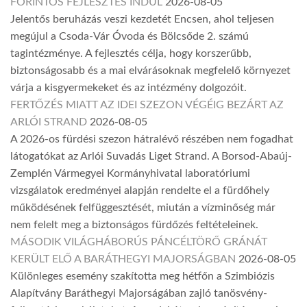
FORINTOS FEJLESZTÉS INDUL
2026-08-05
Jelentős beruházás veszi kezdetét Encsen, ahol teljesen
megújul a Csoda-Vár Óvoda és Bölcsőde 2. számú
tagintézménye. A fejlesztés célja, hogy korszerűbb,
biztonságosabb és a mai elvárásoknak megfelelő környezet
várja a kisgyermekeket és az intézmény dolgozóit.
FERTŐZÉS MIATT AZ IDEI SZEZON VÉGÉIG BEZÁRT AZ
ARLÓI STRAND
2026-08-05
A 2026-os fürdési szezon hátralévő részében nem fogadhat
látogatókat az Arlói Suvadás Liget Strand. A Borsod-Abaúj-
Zemplén Vármegyei Kormányhivatal laboratóriumi
vizsgálatok eredményei alapján rendelte el a fürdőhely
működésének felfüggesztését, miután a vízminőség már
nem felelt meg a biztonságos fürdőzés feltételeinek.
MÁSODIK VILÁGHÁBORÚS PÁNCÉLTÖRŐ GRÁNÁT
KERÜLT ELŐ A BARÁTHEGYI MAJORSÁGBAN
2026-08-05
Különleges esemény szakította meg hétfőn a Szimbiózis
Alapítvány Baráthegyi Majorságában zajló tanösvény-