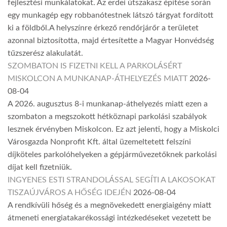
fejlesztési munkálatokat. Az erdei útszakasz építése során
egy munkagép egy robbanótestnek látszó tárgyat fordított
ki a földből.A helyszínre érkező rendőrjárőr a területet
azonnal biztosította, majd értesítette a Magyar Honvédség
tűzszerész alakulatát.
SZOMBATON IS FIZETNI KELL A PARKOLÁSÉRT
MISKOLCON A MUNKANAP-ÁTHELYEZÉS MIATT
2026-
08-04
A 2026. augusztus 8-i munkanap-áthelyezés miatt ezen a
szombaton a megszokott hétköznapi parkolási szabályok
lesznek érvényben Miskolcon. Ez azt jelenti, hogy a Miskolci
Városgazda Nonprofit Kft. által üzemeltetett felszíni
díjköteles parkolóhelyeken a gépjárművezetőknek parkolási
díjat kell fizetniük.
INGYENES ESTI STRANDOLÁSSAL SEGÍTI A LAKOSOKAT
TISZAÚJVÁROS A HŐSÉG IDEJÉN
2026-08-04
A rendkívüli hőség és a megnövekedett energiaigény miatt
átmeneti energiatakarékossági intézkedéseket vezetett be