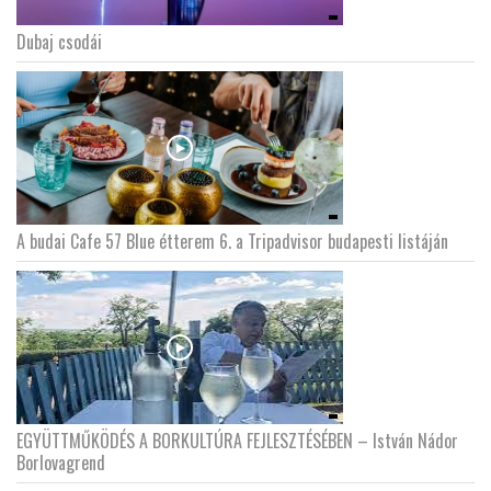
Dubaj csodái
A budai Cafe 57 Blue étterem 6. a Tripadvisor budapesti listáján
EGYÜTTMŰKÖDÉS A BORKULTÚRA FEJLESZTÉSÉBEN – István Nádor
Borlovagrend