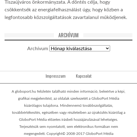
Tiszaújváros önkormányzata. A döntés célja, hogy
csökkentsék az energiafelhasználást úgy, hogy közben a
legfontosabb közszolgáltatások zavartalanul működjenek.
ARCHÍVUM
Archívum
Impresszum
Kapcsolat
A globoport.hu felületén található minden információ, beleértve a képi,
grafikai megjelenítést, az oldalak szerkezetét a GloboPort Média
kizárólagos tulajdona. Mindennemű továbbszolgáltatás,
továbbértékesítés, egészében vagy részleteiben az újraközlés kizárólag a
GloboPort Média előzetes írásbeli hozzájárulásával lehetséges.
Terjesztésük sem nyomtatott, sem elektronikus formában nem
megengedett. Copyright© 2008-2017 GloboPort Média