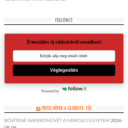
FOLLOW.IT
Értesüljön új cikkeinkről emailben!
Véglegesítés
Powered by
FRISS HÍREK A GLOBOTV-TŐL
BŐVÍTENÉ NAPERŐMŰVÉT A MISKOLCI EGYETEM
2026-
08-06