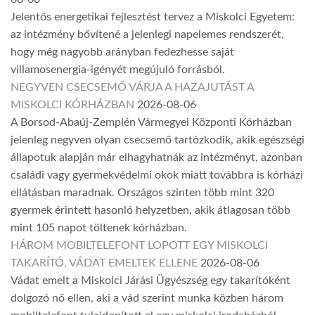
Jelentős energetikai fejlesztést tervez a Miskolci Egyetem:
az intézmény bővítené a jelenlegi napelemes rendszerét,
hogy még nagyobb arányban fedezhesse saját
villamosenergia-igényét megújuló forrásból.
NEGYVEN CSECSEMŐ VÁRJA A HAZAJUTÁST A
MISKOLCI KÓRHÁZBAN
2026-08-06
A Borsod-Abaúj-Zemplén Vármegyei Központi Kórházban
jelenleg negyven olyan csecsemő tartózkodik, akik egészségi
állapotuk alapján már elhagyhatnák az intézményt, azonban
családi vagy gyermekvédelmi okok miatt továbbra is kórházi
ellátásban maradnak. Országos szinten több mint 320
gyermek érintett hasonló helyzetben, akik átlagosan több
mint 105 napot töltenek kórházban.
HÁROM MOBILTELEFONT LOPOTT EGY MISKOLCI
TAKARÍTÓ, VÁDAT EMELTEK ELLENE
2026-08-06
Vádat emelt a Miskolci Járási Ügyészség egy takarítóként
dolgozó nő ellen, aki a vád szerint munka közben három