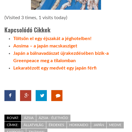
(Visited 3 times, 1 visits today)
Kapcsolódó Cikkek
Töltsön el egy éjszakát a jéghotelben!
Aosima – a japán macskasziget
Japán a bálnavadászat újrakezdésében bízik-a
Greenpeace meg a tilalomban
Lekaratézott egy medvét egy japán férfi
ROVAT:
ÁZSIA
ÁZSIA - ÉLETMÓD
CÍMKE:
ÁLLATVILÁG
ÉRDEKES
HOKKAIDO
JAPÁN
MEDVE