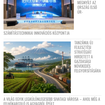
MEGNYÍLT AZ
ORSZÁG ELSŐ
ŰR-
SZÁMÍTÁSTECHNIKAI INNOVÁCIÓS KÖZPONTJA
TANZÁNIA ÚJ
FEJLESZTÉSI
STRATÉGIÁT
HIRDETETT A
GAZDASÁGI
NÖVEKEDÉS
FELGYORSÍTÁSÁRA
A VILÁG EGYIK LEGKÜLÖNLEGESEBB SIVATAGI VÁROSA – AHOL MÉG A
FELHŐKARCOLÓ IS AGYAGBÓL ÉPÜLT