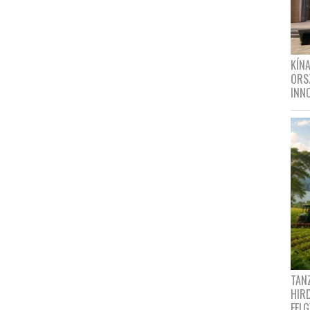
KÍN
ORS
INN
TANZ
HIR
FEL