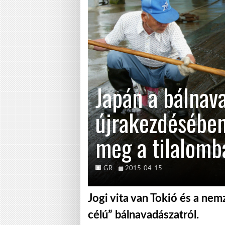
Japán a bálnav
újrakezdésében
meg a tilalomb
GR
2015-04-15
Jogi vita van Tokió és a ne
célú” bálnavadászatról.