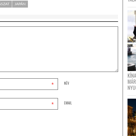
ÁSZAT
JAPÁN
KÍN
MÁR
*
NÉV
NYU
*
EMAIL