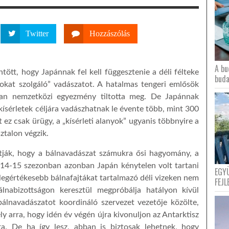
Twitter
Hozzászólás
A bu
ött, hogy Japánnak fel kell függesztenie a déli félteke
buda
lokat szolgáló” vadászatot. A hatalmas tengeri emlősök
ban nemzetközi egyezmény tiltotta meg. De Japánnak
kísérletek céljára vadászhatnak le évente több, mint 300
 ez csak ürügy, a „kísérleti alanyok” ugyanis többnyire a
ztalon végzik.
ják, hogy a bálnavadászat számukra ősi hagyomány, a
014-15 szezonban azonban Japán kénytelen volt tartani
EGY
legértékesebb bálnafajtákat tartalmazó déli vizeken nem
FEJL
nabizottságon keresztül megpróbálja hatályon kívül
bálnavadászatot koordináló szervezet vezetője közölte,
ély arra, hogy idén év végén újra kivonuljon az Antarktisz
tta. De ha így lesz, abban is biztosak lehetnek, hogy