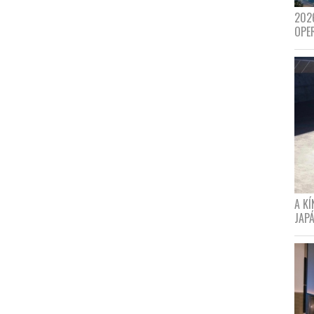
202
OPE
A K
JAPÁ