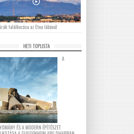
́rák találkozása az Etna lábánál
HETI TOPLISTA
A
YOMÁNY ÉS A MODERN ÉPÍTÉSZET
ÁLKOZÁSA A GUGGENHEIM ABU DHABIBAN