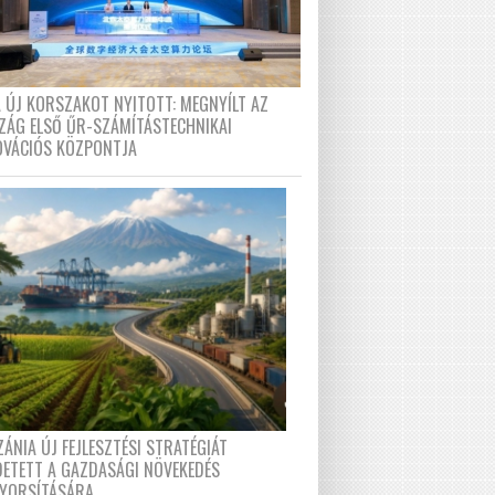
A ÚJ KORSZAKOT NYITOTT: MEGNYÍLT AZ
ZÁG ELSŐ ŰR-SZÁMÍTÁSTECHNIKAI
OVÁCIÓS KÖZPONTJA
ÁNIA ÚJ FEJLESZTÉSI STRATÉGIÁT
DETETT A GAZDASÁGI NÖVEKEDÉS
GYORSÍTÁSÁRA