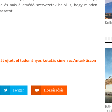
e és más állatvédő szervezetek hajói is, hogy minden
ászatot.
Kultu
nát ejtett el tudományos kutatás címen az Antarktiszon
Twitter
Hozzászólás
HAG
TAL