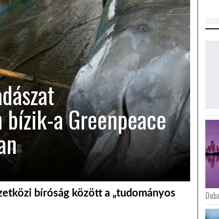
adászat
 bízik-a Greenpeace
an
mzetközi bíróság között a „tudományos
Duba