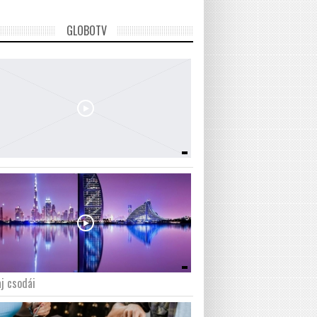
GLOBOTV
j csodái