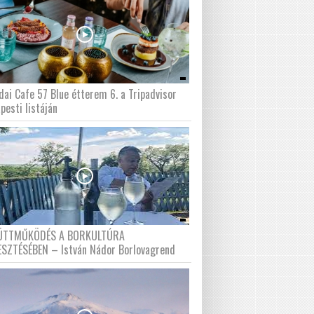
dai Cafe 57 Blue étterem 6. a Tripadvisor
pesti listáján
ÜTTMŰKÖDÉS A BORKULTÚRA
ESZTÉSÉBEN – István Nádor Borlovagrend