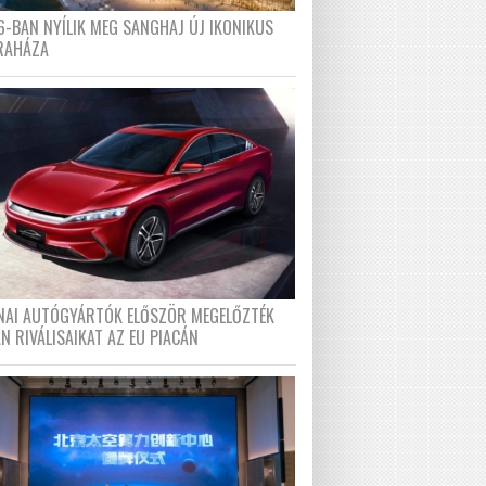
6-BAN NYÍLIK MEG SANGHAJ ÚJ IKONIKUS
RAHÁZA
ÍNAI AUTÓGYÁRTÓK ELŐSZÖR MEGELŐZTÉK
N RIVÁLISAIKAT AZ EU PIACÁN