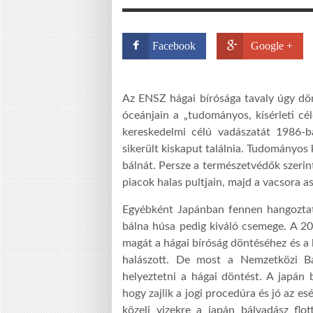
Facebook
Google +
Az ENSZ hágai bírósága tavaly úgy dönt
óceánjain a „tudományos, kísérleti cé
kereskedelmi célú vadászatát 1986-
sikerült kiskaput találnia. Tudományos 
bálnát. Persze a természetvédők szerint
piacok halas pultjain, majd a vacsora as
Egyébként Japánban fennen hangoztat
bálna húsa pedig kiváló csemege. A 2
magát a hágai bíróság döntéséhez és a 
halászott. De most a Nemzetközi Bál
helyeztetni a hágai döntést. A japán 
hogy zajlik a jogi procedúra és jó az es
közeli vizekre a japán bálvadász flo