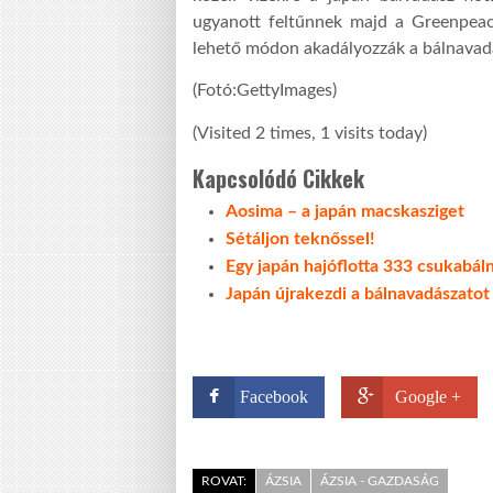
ugyanott feltűnnek majd a Greenpeac
lehető módon akadályozzák a bálnavad
(Fotó:GettyImages)
(Visited 2 times, 1 visits today)
Kapcsolódó Cikkek
Aosima – a japán macskasziget
Sétáljon teknőssel!
Egy japán hajóflotta 333 csukabál
Japán újrakezdi a bálnavadászatot
Facebook
Google +
ROVAT:
ÁZSIA
ÁZSIA - GAZDASÁG