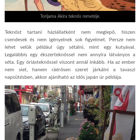
LATIMO.HU
Torijama Akira teknős remetéje.
Teknőst tartani háziállatként nem meglepő, hiszen
GLOBOBOOK
csendesek és nem igényelnek sok figyelmet. Persze nem
lehet velük például úgy sétálni, mint egy kutyával.
Leg
a
lábbis egy ékszerteknőssel nem annyira látványos a
séta. Egy óriásteknőssel viszont annál inkább. Ha az ember
nem siet, hanem ráérősen szeret járkálni a tavaszi
napsütésben, akkor ajánlható az idős japán úr példája.