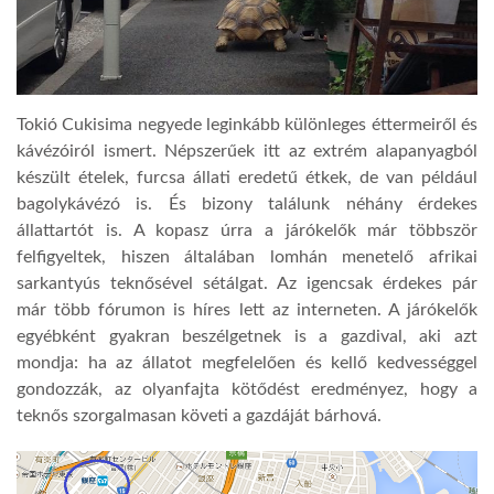
Tokió Cukisima negyede leginkább különleges éttermeiről és
kávézóiról ismert. Népszerűek itt az extrém alapanyagból
készült ételek, furcsa állati eredetű étkek, de van például
bagolykávézó is. És bizony találunk néhány érdekes
állattartót is. A kopasz úrra a járókelők már többször
felfigyeltek, hiszen általában lomhán menetelő afrikai
sarkantyús teknősével sétálgat. Az igencsak érdekes pár
már több fórumon is híres lett az interneten. A járókelők
egyébként gyakran beszélgetnek is a gazdival, aki azt
mondja: ha az állatot megfelelően és kellő kedvességgel
gondozzák, az olyanfajta kötődést eredményez, hogy a
teknős szorgalmasan követi a gazdáját bárhová.