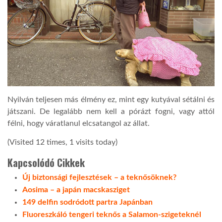
Nyilván teljesen más élmény ez, mint egy kutyával sétálni és
játszani. De legalább nem kell a pórázt fogni, vagy attól
félni, hogy váratlanul elcsatangol az állat.
(Visited 12 times, 1 visits today)
Kapcsolódó Cikkek
Új biztonsági fejlesztések – a teknősöknek?
Aosima – a japán macskasziget
149 delfin sodródott partra Japánban
Fluoreszkáló tengeri teknős a Salamon-szigeteknél