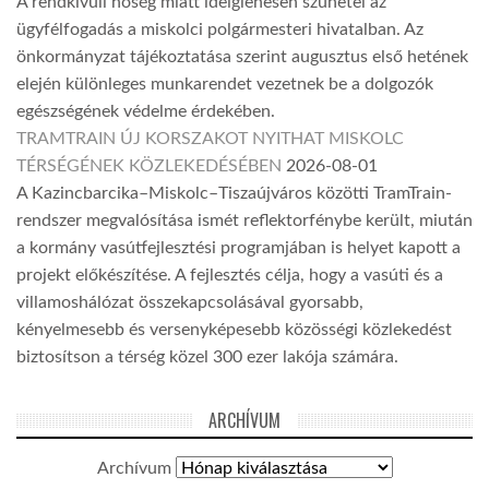
A rendkívüli hőség miatt ideiglenesen szünetel az
ügyfélfogadás a miskolci polgármesteri hivatalban. Az
önkormányzat tájékoztatása szerint augusztus első hetének
elején különleges munkarendet vezetnek be a dolgozók
egészségének védelme érdekében.
TRAMTRAIN ÚJ KORSZAKOT NYITHAT MISKOLC
TÉRSÉGÉNEK KÖZLEKEDÉSÉBEN
2026-08-01
A Kazincbarcika–Miskolc–Tiszaújváros közötti TramTrain-
rendszer megvalósítása ismét reflektorfénybe került, miután
a kormány vasútfejlesztési programjában is helyet kapott a
projekt előkészítése. A fejlesztés célja, hogy a vasúti és a
villamoshálózat összekapcsolásával gyorsabb,
kényelmesebb és versenyképesebb közösségi közlekedést
biztosítson a térség közel 300 ezer lakója számára.
ARCHÍVUM
Archívum