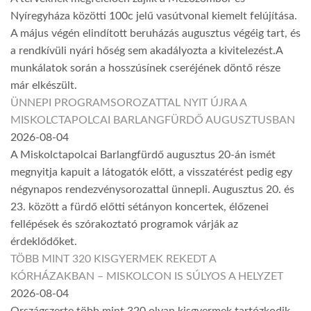
Nyíregyháza közötti 100c jelű vasútvonal kiemelt felújítása.
A május végén elindított beruházás augusztus végéig tart, és
a rendkívüli nyári hőség sem akadályozta a kivitelezést.A
munkálatok során a hosszúsínek cseréjének döntő része
már elkészült.
ÜNNEPI PROGRAMSOROZATTAL NYIT ÚJRA A
MISKOLCTAPOLCAI BARLANGFÜRDŐ AUGUSZTUSBAN
2026-08-04
A Miskolctapolcai Barlangfürdő augusztus 20-án ismét
megnyitja kapuit a látogatók előtt, a visszatérést pedig egy
négynapos rendezvénysorozattal ünnepli. Augusztus 20. és
23. között a fürdő előtti sétányon koncertek, élőzenei
fellépések és szórakoztató programok várják az
érdeklődőket.
TÖBB MINT 320 KISGYERMEK REKEDT A
KÓRHÁZAKBAN – MISKOLCON IS SÚLYOS A HELYZET
2026-08-04
Országszerte több mint 320 olyan kisgyermek tartózkodik