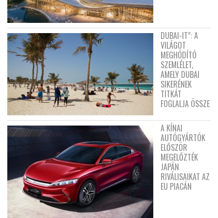
DUBAI-IT”: A
VILÁGOT
MEGHÓDÍTÓ
SZEMLÉLET,
AMELY DUBAI
SIKERÉNEK
TITKÁT
FOGLALJA ÖSSZE
A KÍNAI
AUTÓGYÁRTÓK
ELŐSZÖR
MEGELŐZTÉK
JAPÁN
RIVÁLISAIKAT AZ
EU PIACÁN