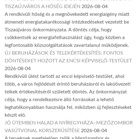
TISZAÚJVÁROS A HŐSÉG IDEJÉN
2026-08-04
A rendkívüli hőség és a megnövekedett energiaigény miatt
átmeneti energiatakarékossági intézkedéseket vezetett be
Tiszaújváros önkormányzata. A döntés célja, hogy
csökkentsék az energiafelhasználást úgy, hogy közben a
legfontosabb közszolgáltatások zavartalanul működjenek.
ÚJ BERUHÁZÁSOK ÉS TELEKÉRTÉKESÍTÉS: FONTOS
DÖNTÉSEKET HOZOTT AZ ENCSI KÉPVISELŐ-TESTÜLET
2026-08-04
Rendkívüli ülést tartott az encsi képviselő-testület, ahol
több, a város fejlődését érintő beruházásról és lakóövezeti
telkek értékesítéséről született döntés. Az önkormányzat
célja, hogy a rendelkezésre álló forrásokat a lehető
leghatékonyabban használja fel, miközben új fejlesztéseket
készít elő.
JÓ ÜTEMBEN HALAD A NYÍREGYHÁZA–MEZŐZOMBOR
VASÚTVONAL KORSZERŰSÍTÉSE
2026-08-04
A terveknek megfelelően zajlik a Mezőzombor és