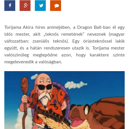
TROPICALMAGAZIN
Torijama Akira híres
animéjében
, a Dragon Ball-ban él egy
GLOBOTV
idős mester, akit „teknős remetének” neveznek (magyar
változatban: zseniális teknős). Egy óriásteknőssel lakik
együtt, és a hátán rendszeresen utazik is. Torijama mester
AFRIKA TUDÁSTÁR
valószínűleg meglepődne azon, hogy karaktere szinte
megelevenedik a valóságban.
A NAP SZÉPE
LINKTR.EE
GLOBOZSARU
DOBRAVERO.HU