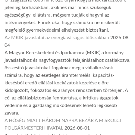
jelenleg kórházakban, akiknek már nincs szükségük
egészségügyi ellátásra, mégsem tudják elhagyni az
intézményeket. Ennek oka, hogy számukra nem sikerült
megfelelő gyermekvédelmi elhelyezést biztosítani.
Az MKIK javaslatai az energiaválságos időszakban
2026-08-
04
A Magyar Kereskedelmi és Iparkamara (MKIK) a kormány
javaslataihoz és nagyfogyasztók felajánlásaihoz csatlakozva,
összesítő javaslatokat fogalmaz meg a vállalkozások
számára, hogy az esetleges áramtermelési kapacitás-
kiesésből eredő ellátási kockázatok kezelése előre
kidolgozott, fokozatos és arányos rendszerben történjen. A
cél az ellátásbiztonság fenntartása, a kritikus ágazatok
védelme és a gazdaság működésének lehető legkisebb
zavara.
A HŐSÉG MIATT HÁROM NAPRA BEZÁR A MISKOLCI
POLGÁRMESTERI HIVATAL
2026-08-01