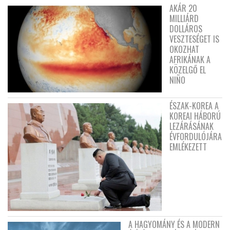
AKÁR 20
MILLIÁRD
DOLLÁROS
VESZTESÉGET IS
OKOZHAT
AFRIKÁNAK A
KÖZELGŐ EL
NIÑO
ÉSZAK-KOREA A
KOREAI HÁBORÚ
LEZÁRÁSÁNAK
ÉVFORDULÓJÁRA
EMLÉKEZETT
A HAGYOMÁNY ÉS A MODERN