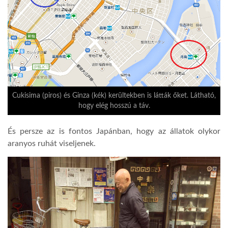
Cukisima (piros) és Ginza (kék) kerültekben is látták őket. Látható,
hogy elég hosszú a táv.
És persze az is fontos Japánban, hogy az állatok olykor
aranyos ruhát viseljenek.