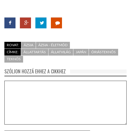
ROVAT:
ÁZSIA
ÁZSIA - ÉLETMÓD
CÍMKE:
ÁLLATTARTÁS
ÁLLATVILÁG
JAPÁN
ÓRIÁSTEKNŐS
TEKNŐS
SZÓLJON HOZZÁ EHHEZ A CIKKHEZ