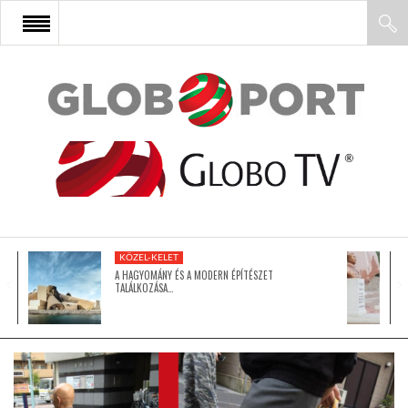
FŐOLDAL
AFRIKA
EURÓPA
KÖZEL-KELET
ÁZSIA
A HAGYOMÁNY ÉS A MODERN ÉPÍTÉSZET
TALÁLKOZÁSA…
ÉSZAK-AMERIKA
LATIN-AMERIKA