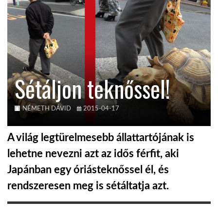
KÖZEL-KELET
AUSZTRÁLIA
Sétáljon teknőssel!
A VILÁG ITTHON
NÉMETH DÁVID
2015-04-17
MÉDIA
A világ legtürelmesebb állattartójának is
lehetne nevezni azt az idős férfit, aki
Japánban egy óriásteknőssel él, és
GLOBOTV BP
rendszeresen meg is sétáltatja azt.
HÍR3D