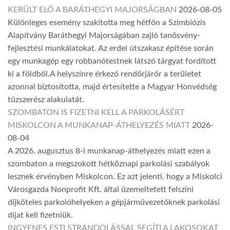
KERÜLT ELŐ A BARÁTHEGYI MAJORSÁGBAN
2026-08-05
Különleges esemény szakította meg hétfőn a Szimbiózis
Alapítvány Baráthegyi Majorságában zajló tanösvény-
fejlesztési munkálatokat. Az erdei útszakasz építése során
egy munkagép egy robbanótestnek látszó tárgyat fordított
ki a földből.A helyszínre érkező rendőrjárőr a területet
azonnal biztosította, majd értesítette a Magyar Honvédség
tűzszerész alakulatát.
SZOMBATON IS FIZETNI KELL A PARKOLÁSÉRT
MISKOLCON A MUNKANAP-ÁTHELYEZÉS MIATT
2026-
08-04
A 2026. augusztus 8-i munkanap-áthelyezés miatt ezen a
szombaton a megszokott hétköznapi parkolási szabályok
lesznek érvényben Miskolcon. Ez azt jelenti, hogy a Miskolci
Városgazda Nonprofit Kft. által üzemeltetett felszíni
díjköteles parkolóhelyeken a gépjárművezetőknek parkolási
díjat kell fizetniük.
INGYENES ESTI STRANDOLÁSSAL SEGÍTI A LAKOSOKAT