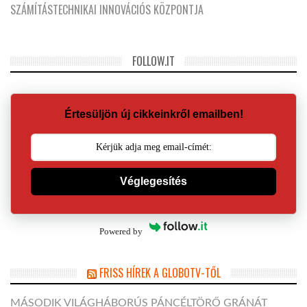
SZÁMÍTÁSTECHNIKAI INNOVÁCIÓS KÖZPONTJA
FOLLOW.IT
Értesüljön új cikkeinkről emailben!
Véglegesítés
Powered by
FRISS HÍREK A GLOBOTV-TŐL
MÁSODIK VILÁGHÁBORÚS PÁNCÉLTÖRŐ GRÁNÁT