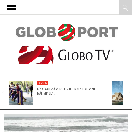
FŐOLDAL
AFRIKA
EURÓPA
ÁZSIA
ÁZSIA
KÍNA LAKOSSÁGA GYORS ÜTEMBEN ÖREGSZIK:
MÁR MINDEN…
ÉSZAK-AMERIKA
LATIN-AMERIKA