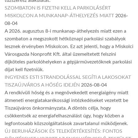
tűzszerész alakulatát.
SZOMBATON IS FIZETNI KELL A PARKOLÁSÉRT
MISKOLCON A MUNKANAP-ÁTHELYEZÉS MIATT
2026-
08-04
A 2026. augusztus 8-i munkanap-áthelyezés miatt ezen a
szombaton a megszokott hétköznapi parkolási szabályok
lesznek érvényben Miskolcon. Ez azt jelenti, hogy a Miskolci
Városgazda Nonprofit Kft. által üzemeltetett felszíni
díjköteles parkolóhelyeken a gépjárművezetőknek parkolási
díjat kell fizetniük.
INGYENES ESTI STRANDOLÁSSAL SEGÍTI A LAKOSOKAT
TISZAÚJVÁROS A HŐSÉG IDEJÉN
2026-08-04
A rendkívüli hőség és a megnövekedett energiaigény miatt
átmeneti energiatakarékossági intézkedéseket vezetett be
Tiszaújváros önkormányzata. A döntés célja, hogy
csökkentsék az energiafelhasználást úgy, hogy közben a
legfontosabb közszolgáltatások zavartalanul működjenek.
ÚJ BERUHÁZÁSOK ÉS TELEKÉRTÉKESÍTÉS: FONTOS