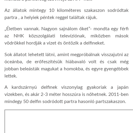
Az állatok mintegy 10 kilométeres szakaszon sodródtak
LATIMO.HU
partra , a helyiek péntek reggel találtak rájuk.
„
Életben vannak. Nagyon sajnálom őket”- mondta egy férfi
GLOBOBOOK
az NHK közszolgálati televíziónak, miközben mások
vödrökkel hordják a vizet és öntözik a delfineket.
Sok állatot lehetett látni, amint megpróbálnak visszajutni az
óceánba, de erőfeszítésük hiábavaló volt és csak még
jobban beleásták magukat a homokba, és egyre gyengébbek
lettek.
A kardszárnyú delfinek viszonylag gyakoriak a japán
vizekben, és akár 2-3 méter hosszúra is nőhetnek. 2011-ben
mindegy 50 delfin sodródott partra hasonló partszakaszon.