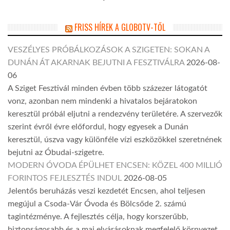
FRISS HÍREK A GLOBOTV-TŐL
VESZÉLYES PRÓBÁLKOZÁSOK A SZIGETEN: SOKAN A
DUNÁN ÁT AKARNAK BEJUTNI A FESZTIVÁLRA
2026-08-
06
A Sziget Fesztivál minden évben több százezer látogatót
vonz, azonban nem mindenki a hivatalos bejáratokon
keresztül próbál eljutni a rendezvény területére. A szervezők
szerint évről évre előfordul, hogy egyesek a Dunán
keresztül, úszva vagy különféle vízi eszközökkel szeretnének
bejutni az Óbudai-szigetre.
MODERN ÓVODA ÉPÜLHET ENCSEN: KÖZEL 400 MILLIÓ
FORINTOS FEJLESZTÉS INDUL
2026-08-05
Jelentős beruházás veszi kezdetét Encsen, ahol teljesen
megújul a Csoda-Vár Óvoda és Bölcsőde 2. számú
tagintézménye. A fejlesztés célja, hogy korszerűbb,
biztonságosabb és a mai elvárásoknak megfelelő környezet