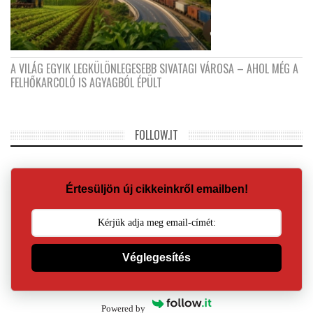
A VILÁG EGYIK LEGKÜLÖNLEGESEBB SIVATAGI VÁROSA – AHOL MÉG A
FELHŐKARCOLÓ IS AGYAGBÓL ÉPÜLT
FOLLOW.IT
Értesüljön új cikkeinkről emailben!
Véglegesítés
Powered by