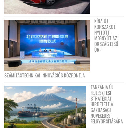
KÍNA ÚJ
KORSZAKOT
NYITOTT:
MEGNYÍLT AZ
ORSZÁG ELSŐ
ŰR-
SZÁMÍTÁSTECHNIKAI INNOVÁCIÓS KÖZPONTJA
TANZÁNIA ÚJ
FEJLESZTÉSI
STRATÉGIÁT
HIRDETETT A
GAZDASÁGI
NÖVEKEDÉS
FELGYORSÍTÁSÁRA