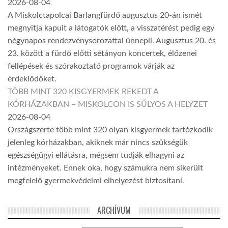
2026-08-04
A Miskolctapolcai Barlangfürdő augusztus 20-án ismét
megnyitja kapuit a látogatók előtt, a visszatérést pedig egy
négynapos rendezvénysorozattal ünnepli. Augusztus 20. és
23. között a fürdő előtti sétányon koncertek, élőzenei
fellépések és szórakoztató programok várják az
érdeklődőket.
TÖBB MINT 320 KISGYERMEK REKEDT A
KÓRHÁZAKBAN – MISKOLCON IS SÚLYOS A HELYZET
2026-08-04
Országszerte több mint 320 olyan kisgyermek tartózkodik
jelenleg kórházakban, akiknek már nincs szükségük
egészségügyi ellátásra, mégsem tudják elhagyni az
intézményeket. Ennek oka, hogy számukra nem sikerült
megfelelő gyermekvédelmi elhelyezést biztosítani.
ARCHÍVUM