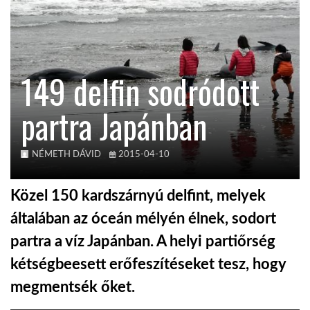
KÖZEL-KELET
149 delfin sodródott
AUSZTRÁLIA
partra Japánban
A VILÁG ITTHON
NÉMETH DÁVID
2015-04-10
MÉDIA
Közel 150 kardszárnyú delfint, melyek
általában az óceán mélyén élnek, sodort
partra a víz Japánban. A helyi partiőrség
GLOBOTV BP
kétségbeesett erőfeszítéseket tesz, hogy
megmentsék őket.
HÍR3D