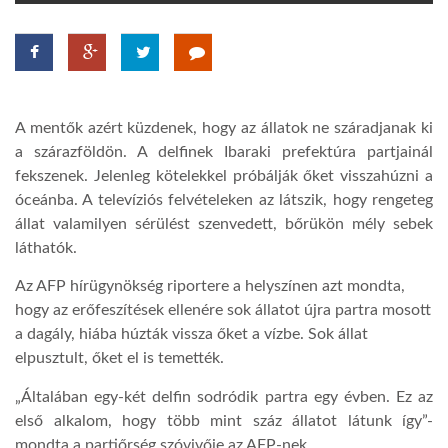
TROPICALMAGAZIN
GLOBOTV
A mentők azért küzdenek, hogy az állatok ne száradjanak ki
a szárazföldön. A delfinek Ibaraki prefektúra partjainál
AFRIKA TUDÁSTÁR
fekszenek. Jelenleg kötelekkel próbálják őket visszahúzni a
óceánba. A televíziós felvételeken az látszik, hogy rengeteg
állat valamilyen sérülést szenvedett, bőrükön mély sebek
A NAP SZÉPE
láthatók.
Az AFP hírügynökség riportere a helyszínen azt mondta,
LINKTR.EE
hogy az erőfeszítések ellenére sok állatot újra partra mosott
a dagály, hiába húzták vissza őket a vízbe. Sok állat
elpusztult, őket el is temették.
GLOBOZSARU
„Általában egy-két delfin sodródik partra egy évben. Ez az
első alkalom, hogy több mint száz állatot látunk így”-
DOBRAVERO.HU
mondta a partiőrség szóvivője az AFP-nek.