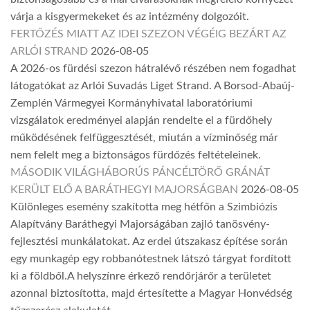
várja a kisgyermekeket és az intézmény dolgozóit.
FERTŐZÉS MIATT AZ IDEI SZEZON VÉGÉIG BEZÁRT AZ
ARLÓI STRAND
2026-08-05
A 2026-os fürdési szezon hátralévő részében nem fogadhat
látogatókat az Arlói Suvadás Liget Strand. A Borsod-Abaúj-
Zemplén Vármegyei Kormányhivatal laboratóriumi
vizsgálatok eredményei alapján rendelte el a fürdőhely
működésének felfüggesztését, miután a vízminőség már
nem felelt meg a biztonságos fürdőzés feltételeinek.
MÁSODIK VILÁGHÁBORÚS PÁNCÉLTÖRŐ GRÁNÁT
KERÜLT ELŐ A BARÁTHEGYI MAJORSÁGBAN
2026-08-05
Különleges esemény szakította meg hétfőn a Szimbiózis
Alapítvány Baráthegyi Majorságában zajló tanösvény-
fejlesztési munkálatokat. Az erdei útszakasz építése során
egy munkagép egy robbanótestnek látszó tárgyat fordított
ki a földből.A helyszínre érkező rendőrjárőr a területet
azonnal biztosította, majd értesítette a Magyar Honvédség