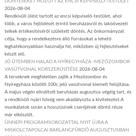
DÖNTÉSEKET HOZOTT AZ ENCSI KÉPVISELŐ-TESTÜLET
2026-08-04
Rendkívüli ülést tartott az encsi képviselő-testület, ahol
több, a város fejlődését érintő beruházásról és lakóövezeti
telkek értékesítéséről született döntés. Az önkormányzat
célja, hogy a rendelkezésre álló forrásokat a lehető
leghatékonyabban használja fel, miközben új fejlesztéseket
készít elő.
JÓ ÜTEMBEN HALAD A NYÍREGYHÁZA–MEZŐZOMBOR
VASÚTVONAL KORSZERŰSÍTÉSE
2026-08-04
A terveknek megfelelően zajlik a Mezőzombor és
Nyíregyháza közötti 100c jelű vasútvonal kiemelt felújítása.
A május végén elindított beruházás augusztus végéig tart, és
a rendkívüli nyári hőség sem akadályozta a kivitelezést.A
munkálatok során a hosszúsínek cseréjének döntő része
már elkészült.
ÜNNEPI PROGRAMSOROZATTAL NYIT ÚJRA A
MISKOLCTAPOLCAI BARLANGFÜRDŐ AUGUSZTUSBAN