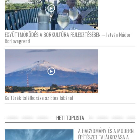
EGYÜTTMŰKÖDÉS A BORKULTÚRA FEJLESZTÉSÉBEN – István Nádor
Borlovagrend
Kultúrák találkozása az Etna lábánál
HETI TOPLISTA
A HAGYOMÁNY ÉS A MODERN
ÉPÍTÉSZET TALÁLKOZÁSA A