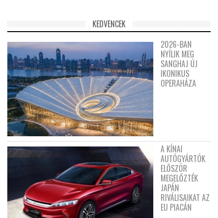
KEDVENCEK
2026-BAN
NYÍLIK MEG
SANGHAJ ÚJ
IKONIKUS
OPERAHÁZA
A KÍNAI
AUTÓGYÁRTÓK
ELŐSZÖR
MEGELŐZTÉK
JAPÁN
RIVÁLISAIKAT AZ
EU PIACÁN