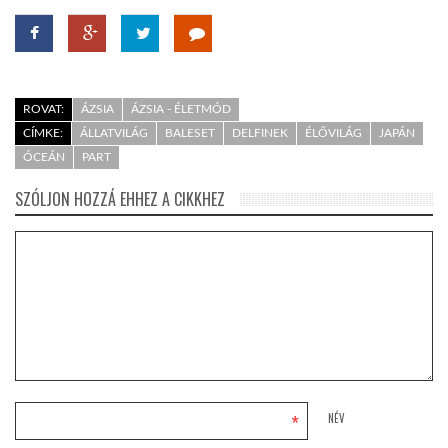
ROVAT:
ÁZSIA
ÁZSIA - ÉLETMÓD
CÍMKE:
ÁLLATVILÁG
BALESET
DELFINEK
ÉLŐVILÁG
JAPÁN
ÓCEÁN
PART
SZÓLJON HOZZÁ EHHEZ A CIKKHEZ
*
NÉV