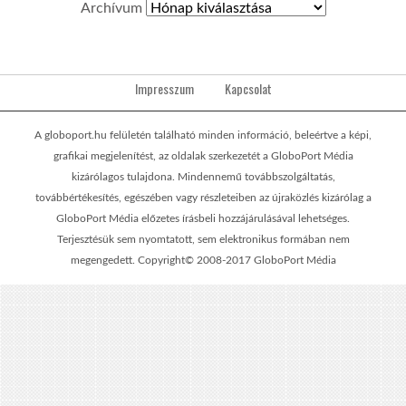
Archívum
Impresszum
Kapcsolat
A globoport.hu felületén található minden információ, beleértve a képi,
grafikai megjelenítést, az oldalak szerkezetét a GloboPort Média
kizárólagos tulajdona. Mindennemű továbbszolgáltatás,
továbbértékesítés, egészében vagy részleteiben az újraközlés kizárólag a
GloboPort Média előzetes írásbeli hozzájárulásával lehetséges.
Terjesztésük sem nyomtatott, sem elektronikus formában nem
megengedett. Copyright© 2008-2017 GloboPort Média