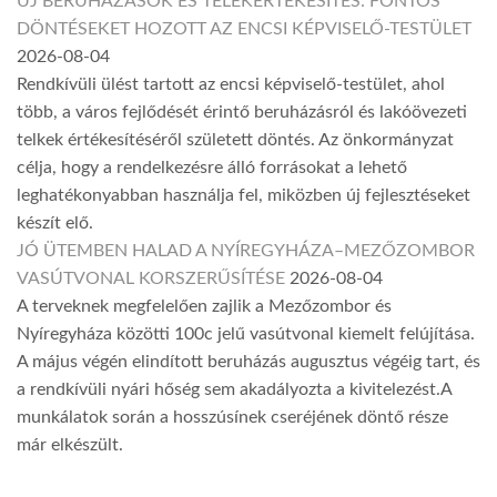
ÚJ BERUHÁZÁSOK ÉS TELEKÉRTÉKESÍTÉS: FONTOS
DÖNTÉSEKET HOZOTT AZ ENCSI KÉPVISELŐ-TESTÜLET
2026-08-04
Rendkívüli ülést tartott az encsi képviselő-testület, ahol
több, a város fejlődését érintő beruházásról és lakóövezeti
telkek értékesítéséről született döntés. Az önkormányzat
célja, hogy a rendelkezésre álló forrásokat a lehető
leghatékonyabban használja fel, miközben új fejlesztéseket
készít elő.
JÓ ÜTEMBEN HALAD A NYÍREGYHÁZA–MEZŐZOMBOR
VASÚTVONAL KORSZERŰSÍTÉSE
2026-08-04
A terveknek megfelelően zajlik a Mezőzombor és
Nyíregyháza közötti 100c jelű vasútvonal kiemelt felújítása.
A május végén elindított beruházás augusztus végéig tart, és
a rendkívüli nyári hőség sem akadályozta a kivitelezést.A
munkálatok során a hosszúsínek cseréjének döntő része
már elkészült.