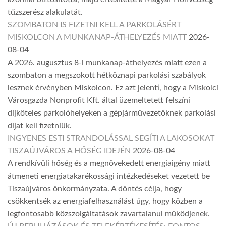
tűzszerész alakulatát.
SZOMBATON IS FIZETNI KELL A PARKOLÁSÉRT
MISKOLCON A MUNKANAP-ÁTHELYEZÉS MIATT
2026-
08-04
A 2026. augusztus 8-i munkanap-áthelyezés miatt ezen a
szombaton a megszokott hétköznapi parkolási szabályok
lesznek érvényben Miskolcon. Ez azt jelenti, hogy a Miskolci
Városgazda Nonprofit Kft. által üzemeltetett felszíni
díjköteles parkolóhelyeken a gépjárművezetőknek parkolási
díjat kell fizetniük.
INGYENES ESTI STRANDOLÁSSAL SEGÍTI A LAKOSOKAT
TISZAÚJVÁROS A HŐSÉG IDEJÉN
2026-08-04
A rendkívüli hőség és a megnövekedett energiaigény miatt
átmeneti energiatakarékossági intézkedéseket vezetett be
Tiszaújváros önkormányzata. A döntés célja, hogy
csökkentsék az energiafelhasználást úgy, hogy közben a
legfontosabb közszolgáltatások zavartalanul működjenek.