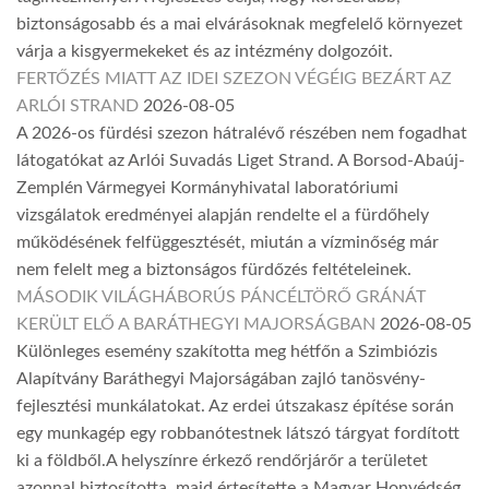
biztonságosabb és a mai elvárásoknak megfelelő környezet
várja a kisgyermekeket és az intézmény dolgozóit.
FERTŐZÉS MIATT AZ IDEI SZEZON VÉGÉIG BEZÁRT AZ
ARLÓI STRAND
2026-08-05
A 2026-os fürdési szezon hátralévő részében nem fogadhat
látogatókat az Arlói Suvadás Liget Strand. A Borsod-Abaúj-
Zemplén Vármegyei Kormányhivatal laboratóriumi
vizsgálatok eredményei alapján rendelte el a fürdőhely
működésének felfüggesztését, miután a vízminőség már
nem felelt meg a biztonságos fürdőzés feltételeinek.
MÁSODIK VILÁGHÁBORÚS PÁNCÉLTÖRŐ GRÁNÁT
KERÜLT ELŐ A BARÁTHEGYI MAJORSÁGBAN
2026-08-05
Különleges esemény szakította meg hétfőn a Szimbiózis
Alapítvány Baráthegyi Majorságában zajló tanösvény-
fejlesztési munkálatokat. Az erdei útszakasz építése során
egy munkagép egy robbanótestnek látszó tárgyat fordított
ki a földből.A helyszínre érkező rendőrjárőr a területet
azonnal biztosította, majd értesítette a Magyar Honvédség