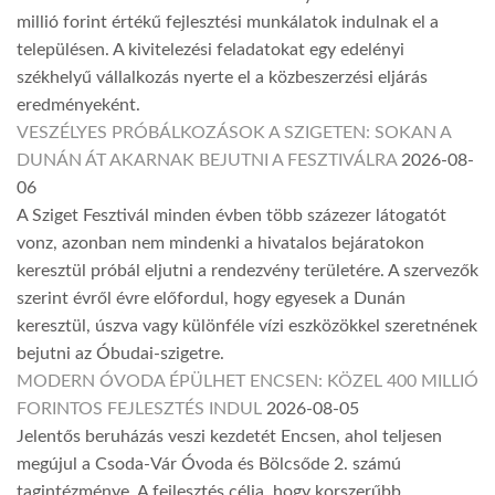
millió forint értékű fejlesztési munkálatok indulnak el a
településen. A kivitelezési feladatokat egy edelényi
székhelyű vállalkozás nyerte el a közbeszerzési eljárás
eredményeként.
VESZÉLYES PRÓBÁLKOZÁSOK A SZIGETEN: SOKAN A
DUNÁN ÁT AKARNAK BEJUTNI A FESZTIVÁLRA
2026-08-
06
A Sziget Fesztivál minden évben több százezer látogatót
vonz, azonban nem mindenki a hivatalos bejáratokon
keresztül próbál eljutni a rendezvény területére. A szervezők
szerint évről évre előfordul, hogy egyesek a Dunán
keresztül, úszva vagy különféle vízi eszközökkel szeretnének
bejutni az Óbudai-szigetre.
MODERN ÓVODA ÉPÜLHET ENCSEN: KÖZEL 400 MILLIÓ
FORINTOS FEJLESZTÉS INDUL
2026-08-05
Jelentős beruházás veszi kezdetét Encsen, ahol teljesen
megújul a Csoda-Vár Óvoda és Bölcsőde 2. számú
tagintézménye. A fejlesztés célja, hogy korszerűbb,