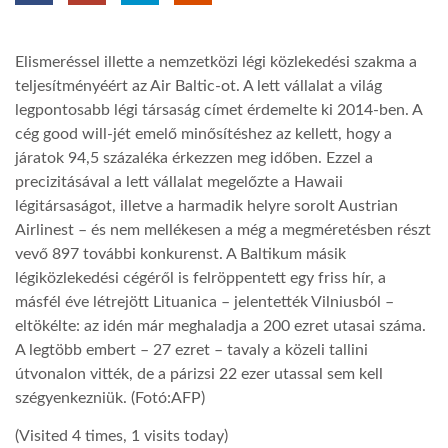
TROPICALMAGAZIN
Elismeréssel illette a nemzetközi légi közlekedési szakma a
teljesítményéért az Air Baltic-ot. A lett vállalat a világ
GLOBOTV
legpontosabb légi társaság címet érdemelte ki 2014-ben. A
cég good will-jét emelő minősítéshez az kellett, hogy a
járatok 94,5 százaléka érkezzen meg időben. Ezzel a
AFRIKA TUDÁSTÁR
precizitásával a lett vállalat megelőzte a Hawaii
légitársaságot, illetve a harmadik helyre sorolt Austrian
Airlinest – és nem mellékesen a még a megméretésben részt
A NAP SZÉPE
vevő 897 további konkurenst. A Baltikum másik
légiközlekedési cégéről is felröppentett egy friss hír, a
LINKTR.EE
másfél éve létrejött Lituanica – jelentették Vilniusból –
eltökélte: az idén már meghaladja a 200 ezret utasai száma.
A legtöbb embert – 27 ezret – tavaly a közeli tallini
GLOBOZSARU
útvonalon vitték, de a párizsi 22 ezer utassal sem kell
szégyenkezniük. (Fotó:AFP)
DOBRAVERO.HU
(Visited 4 times, 1 visits today)