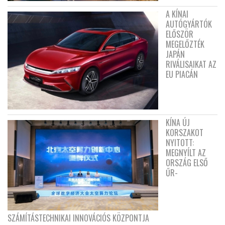
A KÍNAI
AUTÓGYÁRTÓK
ELŐSZÖR
MEGELŐZTÉK
JAPÁN
RIVÁLISAIKAT AZ
EU PIACÁN
KÍNA ÚJ
KORSZAKOT
NYITOTT:
MEGNYÍLT AZ
ORSZÁG ELSŐ
ŰR-
SZÁMÍTÁSTECHNIKAI INNOVÁCIÓS KÖZPONTJA