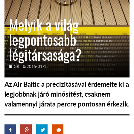
KÖZEL-KELET
Melyik a világ
legpontosabb
AUSZTRÁLIA
légitársasága?
A VILÁG ITTHON
GR
2015-01-15
MÉDIA
Az Air Baltic a precizitásával érdemelte ki a
legjobbnak járó minősítést, csaknem
valamennyi járata percre pontosan érkezik.
GLOBOTV BP
HÍR3D