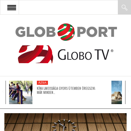
FŐOLDAL
AFRIKA
EURÓPA
ÁZSIA
ÁZSIA
KÍNA LAKOSSÁGA GYORS ÜTEMBEN ÖREGSZIK:
MÁR MINDEN…
ÉSZAK-AMERIKA
LATIN-AMERIKA