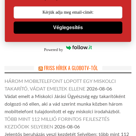
Véglegesítés
Powered by
FRISS HÍREK A GLOBOTV-TŐL
HÁROM MOBILTELEFONT LOPOTT EGY MISKOLCI
TAKARÍTÓ, VÁDAT EMELTEK ELLENE
2026-08-06
Vádat emelt a Miskolci Járási Ügyészség egy takarítóként
dolgozó nő ellen, aki a vád szerint munka közben három
mobiltelefont tulajdonított el egy miskolci irodaházból.
TÖBB MINT 112 MILLIÓ FORINTOS FEJLESZTÉS
KEZDŐDIK SELYEBEN
2026-08-06
Jelentős beruházás veszi kezdetét Selyében: több mint 112