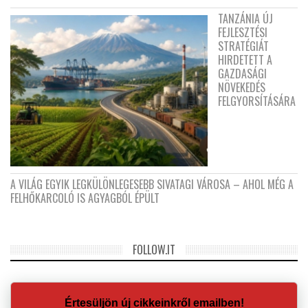
TANZÁNIA ÚJ
FEJLESZTÉSI
STRATÉGIÁT
HIRDETETT A
GAZDASÁGI
NÖVEKEDÉS
FELGYORSÍTÁSÁRA
A VILÁG EGYIK LEGKÜLÖNLEGESEBB SIVATAGI VÁROSA – AHOL MÉG A
FELHŐKARCOLÓ IS AGYAGBÓL ÉPÜLT
FOLLOW.IT
Értesüljön új cikkeinkről emailben!