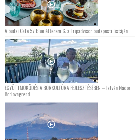
A budai Cafe 57 Blue étterem 6. a Tripadvisor budapesti listáján
EGYÜTTMŰKÖDÉS A BORKULTÚRA FEJLESZTÉSÉBEN – István Nádor
Borlovagrend