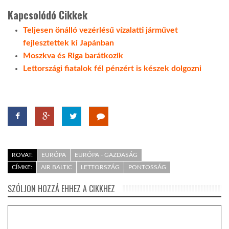
Kapcsolódó Cikkek
LATIMO.HU
Teljesen önálló vezérlésű vízalatti járművet
fejlesztettek ki Japánban
GLOBOBOOK
Moszkva és Riga barátkozik
Lettországi fiatalok fél pénzért is készek dolgozni
ROVAT:
EURÓPA
EURÓPA - GAZDASÁG
CÍMKE:
AIR BALTIC
LETTORSZÁG
PONTOSSÁG
SZÓLJON HOZZÁ EHHEZ A CIKKHEZ