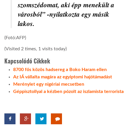
szomszédomat, aki épp menekült a
városból” -nyilatkozta egy másik
LATIMO.HU
lakos.
GLOBOBOOK
(Fotó:AFP)
(Visited 2 times, 1 visits today)
Kapcsolódó Cikkek
8700 fős közös hadsereg a Boko Haram ellen
Az IÁ vállalta magára az egyiptomi hajótámadást
Merénylet egy nigériai mecsetben
Géppisztollyal a kézben pózolt az iszlamista terrorista