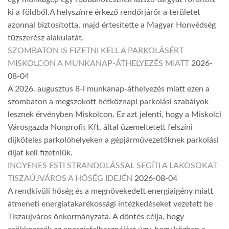
ki a földből.A helyszínre érkező rendőrjárőr a területet
azonnal biztosította, majd értesítette a Magyar Honvédség
tűzszerész alakulatát.
SZOMBATON IS FIZETNI KELL A PARKOLÁSÉRT
MISKOLCON A MUNKANAP-ÁTHELYEZÉS MIATT
2026-
08-04
A 2026. augusztus 8-i munkanap-áthelyezés miatt ezen a
szombaton a megszokott hétköznapi parkolási szabályok
lesznek érvényben Miskolcon. Ez azt jelenti, hogy a Miskolci
Városgazda Nonprofit Kft. által üzemeltetett felszíni
díjköteles parkolóhelyeken a gépjárművezetőknek parkolási
díjat kell fizetniük.
INGYENES ESTI STRANDOLÁSSAL SEGÍTI A LAKOSOKAT
TISZAÚJVÁROS A HŐSÉG IDEJÉN
2026-08-04
A rendkívüli hőség és a megnövekedett energiaigény miatt
átmeneti energiatakarékossági intézkedéseket vezetett be
Tiszaújváros önkormányzata. A döntés célja, hogy