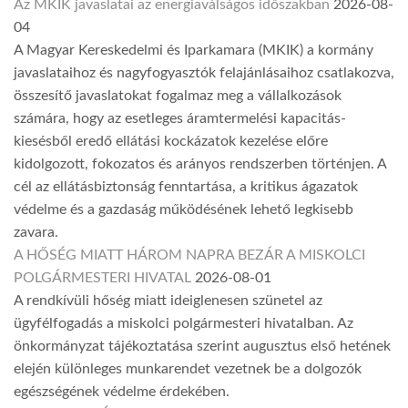
Az MKIK javaslatai az energiaválságos időszakban
2026-08-
04
A Magyar Kereskedelmi és Iparkamara (MKIK) a kormány
javaslataihoz és nagyfogyasztók felajánlásaihoz csatlakozva,
összesítő javaslatokat fogalmaz meg a vállalkozások
számára, hogy az esetleges áramtermelési kapacitás-
kiesésből eredő ellátási kockázatok kezelése előre
kidolgozott, fokozatos és arányos rendszerben történjen. A
cél az ellátásbiztonság fenntartása, a kritikus ágazatok
védelme és a gazdaság működésének lehető legkisebb
zavara.
A HŐSÉG MIATT HÁROM NAPRA BEZÁR A MISKOLCI
POLGÁRMESTERI HIVATAL
2026-08-01
A rendkívüli hőség miatt ideiglenesen szünetel az
ügyfélfogadás a miskolci polgármesteri hivatalban. Az
önkormányzat tájékoztatása szerint augusztus első hetének
elején különleges munkarendet vezetnek be a dolgozók
egészségének védelme érdekében.