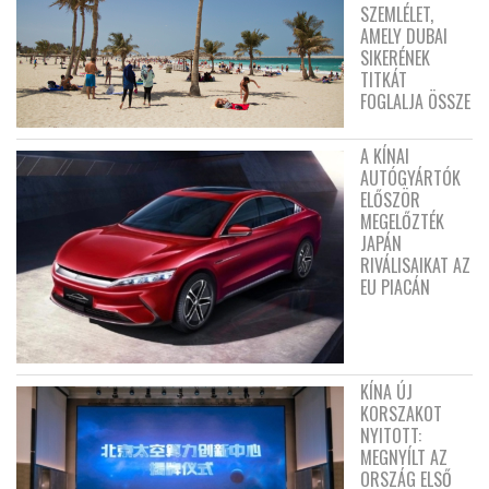
SZEMLÉLET,
AMELY DUBAI
SIKERÉNEK
TITKÁT
FOGLALJA ÖSSZE
A KÍNAI
AUTÓGYÁRTÓK
ELŐSZÖR
MEGELŐZTÉK
JAPÁN
RIVÁLISAIKAT AZ
EU PIACÁN
KÍNA ÚJ
KORSZAKOT
NYITOTT:
MEGNYÍLT AZ
ORSZÁG ELSŐ