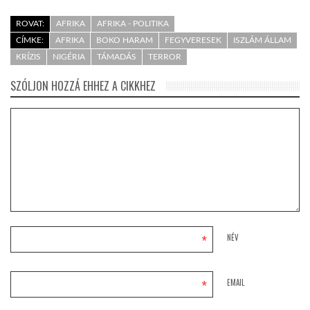
ROVAT:
AFRIKA
AFRIKA - POLITIKA
CÍMKE:
AFRIKA
BOKO HARAM
FEGYVERESEK
ISZLÁM ÁLLAM
KRÍZIS
NIGÉRIA
TÁMADÁS
TERROR
SZÓLJON HOZZÁ EHHEZ A CIKKHEZ
*
NÉV
*
EMAIL