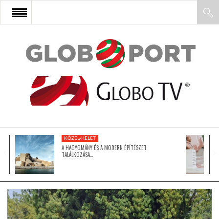
FŐOLDAL
AFRIKA
EURÓPA
KÖZEL-KELET
ÁZSIA
A HAGYOMÁNY ÉS A MODERN ÉPÍTÉSZET
TALÁLKOZÁSA…
ÉSZAK-AMERIKA
LATIN-AMERIKA