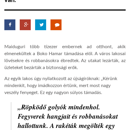
van.
TROPICALMAGAZIN
GLOBOTV
Maiduguri több tízezer embernek ad otthont, akik
AFRIKA TUDÁSTÁR
elmenekültek a Boko Hamar támadása elől.
A város lakosai
lövésekre és robbanásokra ébredtek.
Az u
takat lez
á
rták,
az
üzlet
eket
bezárták a biztonsági erők.
A NAP SZÉPE
Az egyik lak
os
úgy nyilatkozott az újságíróknak: „K
é
rünk
mindenkit, hogy imádkozzon értünk, mert most nagy
LINKTR.EE
veszély fenyeget. Ez egy nagyon súlyos támadás.
„
Röpködő golyók mindenhol.
GLOBOZSARU
Fegyverek hangjait és robbanásokat
hallottunk. A rak
é
ták megölték egy
DOBRAVERO.HU