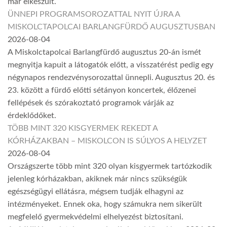
már elkészült.
ÜNNEPI PROGRAMSOROZATTAL NYIT ÚJRA A
MISKOLCTAPOLCAI BARLANGFÜRDŐ AUGUSZTUSBAN
2026-08-04
A Miskolctapolcai Barlangfürdő augusztus 20-án ismét
megnyitja kapuit a látogatók előtt, a visszatérést pedig egy
négynapos rendezvénysorozattal ünnepli. Augusztus 20. és
23. között a fürdő előtti sétányon koncertek, élőzenei
fellépések és szórakoztató programok várják az
érdeklődőket.
TÖBB MINT 320 KISGYERMEK REKEDT A
KÓRHÁZAKBAN – MISKOLCON IS SÚLYOS A HELYZET
2026-08-04
Országszerte több mint 320 olyan kisgyermek tartózkodik
jelenleg kórházakban, akiknek már nincs szükségük
egészségügyi ellátásra, mégsem tudják elhagyni az
intézményeket. Ennek oka, hogy számukra nem sikerült
megfelelő gyermekvédelmi elhelyezést biztosítani.