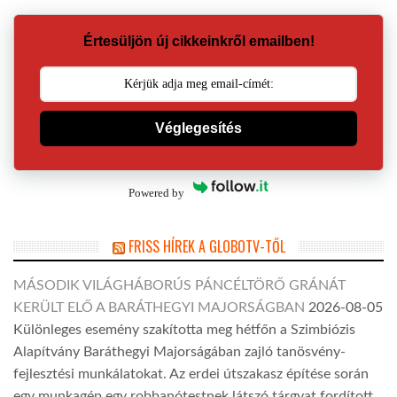
Értesüljön új cikkeinkről emailben!
Véglegesítés
Powered by
FRISS HÍREK A GLOBOTV-TŐL
MÁSODIK VILÁGHÁBORÚS PÁNCÉLTÖRŐ GRÁNÁT
KERÜLT ELŐ A BARÁTHEGYI MAJORSÁGBAN
2026-08-05
Különleges esemény szakította meg hétfőn a Szimbiózis
Alapítvány Baráthegyi Majorságában zajló tanösvény-
fejlesztési munkálatokat. Az erdei útszakasz építése során
egy munkagép egy robbanótestnek látszó tárgyat fordított