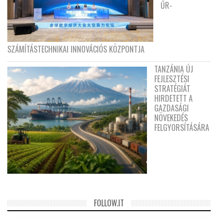
ŰR-
SZÁMÍTÁSTECHNIKAI INNOVÁCIÓS KÖZPONTJA
TANZÁNIA ÚJ
FEJLESZTÉSI
STRATÉGIÁT
HIRDETETT A
GAZDASÁGI
NÖVEKEDÉS
FELGYORSÍTÁSÁRA
FOLLOW.IT