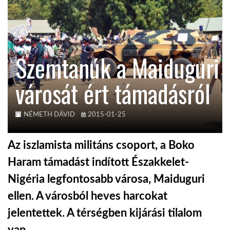
KÖZEL-KELET
Szemtanúk a Maiduguri
AUSZTRÁLIA
városát ért támadásról
A VILÁG ITTHON
NÉMETH DÁVID
2015-01-25
MÉDIA
Az iszlamista militáns csoport, a Boko
Haram támadást indított Északkelet-
Nigéria legfontosabb városa, Maiduguri
GLOBOTV BP
ellen. A városból heves harcokat
jelentettek. A térségben kijárási tilalom
HÍR3D