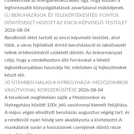
csökkentsék az energiafelhasználást úgy, hogy közben a
legfontosabb közszolgáltatások zavartalanul működjenek.
ÚJ BERUHÁZÁSOK ÉS TELEKÉRTÉKESÍTÉS: FONTOS
DÖNTÉSEKET HOZOTT AZ ENCSI KÉPVISELŐ-TESTÜLET
2026-08-04
Rendkívüli ülést tartott az encsi képviselő-testület, ahol
több, a város fejlődését érintő beruházásról és lakóövezeti
telkek értékesítéséről született döntés. Az önkormányzat
célja, hogy a rendelkezésre álló forrásokat a lehető
leghatékonyabban használja fel, miközben új fejlesztéseket
készít elő.
JÓ ÜTEMBEN HALAD A NYÍREGYHÁZA–MEZŐZOMBOR
VASÚTVONAL KORSZERŰSÍTÉSE
2026-08-04
A terveknek megfelelően zajlik a Mezőzombor és
Nyíregyháza közötti 100c jelű vasútvonal kiemelt felújítása.
A május végén elindított beruházás augusztus végéig tart, és
a rendkívüli nyári hőség sem akadályozta a kivitelezést.A
munkálatok során a hosszúsínek cseréjének döntő része