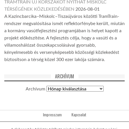
TRAMTRAIN ÚJ KORSZAKOT NYITHAT MISKOLC
TÉRSÉGÉNEK KÖZLEKEDÉSÉBEN
2026-08-01
A Kazincbarcika–Miskolc–Tiszaújváros közötti TramTrain-
rendszer megvalósítása ismét reflektorfénybe került, miután
a kormány vasútfejlesztési programjában is helyet kapott a
projekt előkészítése. A fejlesztés célja, hogy a vasúti és a
villamoshálózat összekapcsolásával gyorsabb,
kényelmesebb és versenyképesebb közösségi közlekedést
biztosítson a térség közel 300 ezer lakója számára.
ARCHÍVUM
Archívum
Impresszum
Kapcsolat