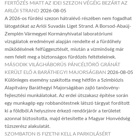
FERTŐZÉS MIATT AZ IDEI SZEZON VÉGÉIG BEZÁRT AZ
ARLÓI STRAND
2026-08-05
A 2026-os fürdési szezon hátralévő részében nem fogadhat
látogatókat az Arlói Suvadás Liget Strand. A Borsod-Abaúj-
Zemplén Vármegyei Kormányhivatal laboratóriumi
vizsgálatok eredményei alapján rendelte el a fürdőhely
működésének felfüggesztését, miután a vízminőség már
nem felelt meg a biztonságos fürdőzés feltételeinek.
MÁSODIK VILÁGHÁBORÚS PÁNCÉLTÖRŐ GRÁNÁT
KERÜLT ELŐ A BARÁTHEGYI MAJORSÁGBAN
2026-08-05
Különleges esemény szakította meg hétfőn a Szimbiózis
Alapítvány Baráthegyi Majorságában zajló tanösvény-
fejlesztési munkálatokat. Az erdei útszakasz építése során
egy munkagép egy robbanótestnek látszó tárgyat fordított
ki a földből.A helyszínre érkező rendőrjárőr a területet
azonnal biztosította, majd értesítette a Magyar Honvédség
tűzszerész alakulatát.
SZOMBATON IS FIZETNI KELL A PARKOLÁSÉRT