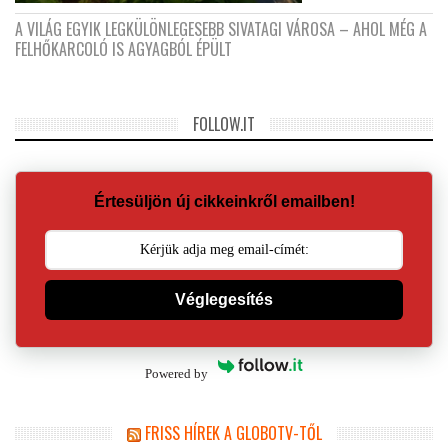
A VILÁG EGYIK LEGKÜLÖNLEGESEBB SIVATAGI VÁROSA – AHOL MÉG A
FELHŐKARCOLÓ IS AGYAGBÓL ÉPÜLT
FOLLOW.IT
Értesüljön új cikkeinkről emailben!
Véglegesítés
Powered by
FRISS HÍREK A GLOBOTV-TŐL