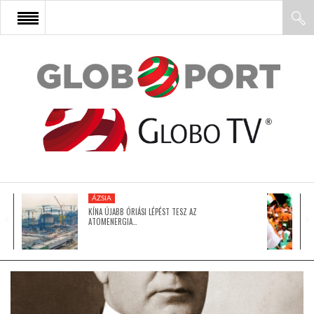
FŐOLDAL
AFRIKA
EURÓPA
ÁZSIA
ÁZSIA
KÍNA ÚJABB ÓRIÁSI LÉPÉST TESZ AZ
ATOMENERGIA…
ÉSZAK-AMERIKA
LATIN-AMERIKA