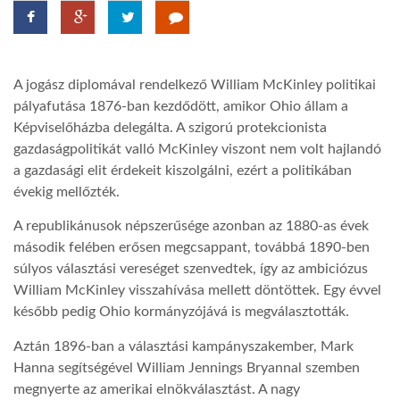
TROPICALMAGAZIN
A jogász diplomával rendelkező William McKinley politikai
GLOBOTV
pályafutása 1876-ban kezdődött, amikor Ohio állam a
Képviselőházba delegálta. A szigorú protekcionista
gazdaságpolitikát valló McKinley viszont nem volt hajlandó
AFRIKA TUDÁSTÁR
a gazdasági elit érdekeit kiszolgálni, ezért a politikában
évekig mellőzték.
A NAP SZÉPE
A republikánusok népszerűsége azonban az 1880-as évek
második felében erősen megcsappant, továbbá 1890-ben
LINKTR.EE
súlyos választási vereséget szenvedtek, így az ambiciózus
William McKinley visszahívása mellett döntöttek. Egy évvel
később pedig Ohio kormányzójává is megválasztották.
GLOBOZSARU
Aztán 1896-ban a választási kampányszakember, Mark
Hanna segítségével William Jennings Bryannal szemben
DOBRAVERO.HU
megnyerte az amerikai elnökválasztást. A nagy