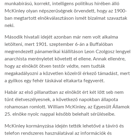
munkabírású, korrekt, intelligens politikus hírében álló
McKinley olyan népszerűségnek örvendett, hogy az 1900-
LATIMO.HU
ban megtartott elnökválasztáson ismét bizalmat szavaztak
neki.
GLOBOBOOK
Második hivatali idejét azonban már nem volt alkalma
letölteni, mert 1901. szeptember 6-án a Buffalóban
megrendezett pánamerikai kiállításon Leon Czolgosz lengyel
anarchista merényletet követett el ellene. Annak ellenére,
hogy az elnököt ötven testőr védte, nem tudták
megakadályozni a közvetlen közelről érkező támadást, mert
a gyilkos egy fehér táskával eltakarta fegyverét.
Habár az első pillanatban az elnököt ért két lőtt seb nem
tűnt életveszélyesnek, a következő napokban állapota
rohamosan romlott. William McKinley, az Egyesült Államok
25. elnöke nyolc nappal később belehalt sérüléseibe.
McKinley kormányzása idején tették lehetővé a távíró és
telefon rendszeres használatával az információk és