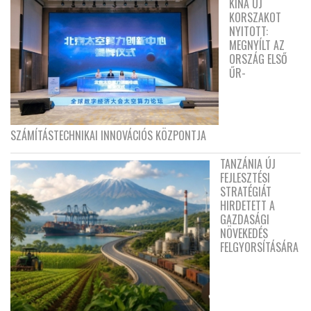
KÍNA ÚJ
KORSZAKOT
NYITOTT:
MEGNYÍLT AZ
ORSZÁG ELSŐ
ŰR-
SZÁMÍTÁSTECHNIKAI INNOVÁCIÓS KÖZPONTJA
TANZÁNIA ÚJ
FEJLESZTÉSI
STRATÉGIÁT
HIRDETETT A
GAZDASÁGI
NÖVEKEDÉS
FELGYORSÍTÁSÁRA