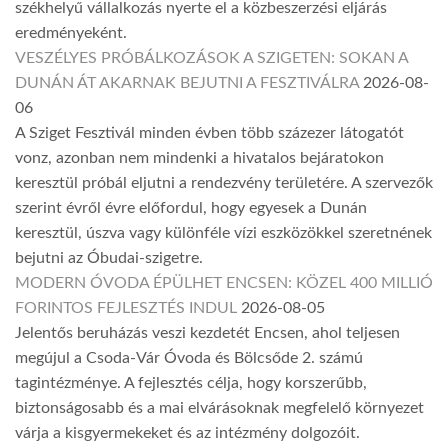
székhelyű vállalkozás nyerte el a közbeszerzési eljárás
eredményeként.
VESZÉLYES PRÓBÁLKOZÁSOK A SZIGETEN: SOKAN A
DUNÁN ÁT AKARNAK BEJUTNI A FESZTIVÁLRA
2026-08-
06
A Sziget Fesztivál minden évben több százezer látogatót
vonz, azonban nem mindenki a hivatalos bejáratokon
keresztül próbál eljutni a rendezvény területére. A szervezők
szerint évről évre előfordul, hogy egyesek a Dunán
keresztül, úszva vagy különféle vízi eszközökkel szeretnének
bejutni az Óbudai-szigetre.
MODERN ÓVODA ÉPÜLHET ENCSEN: KÖZEL 400 MILLIÓ
FORINTOS FEJLESZTÉS INDUL
2026-08-05
Jelentős beruházás veszi kezdetét Encsen, ahol teljesen
megújul a Csoda-Vár Óvoda és Bölcsőde 2. számú
tagintézménye. A fejlesztés célja, hogy korszerűbb,
biztonságosabb és a mai elvárásoknak megfelelő környezet
várja a kisgyermekeket és az intézmény dolgozóit.