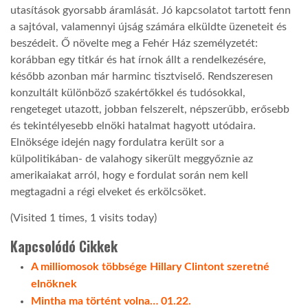
utasítások gyorsabb áramlását. Jó kapcsolatot tartott fenn
a sajtóval, valamennyi újság számára elküldte üzeneteit és
beszédeit. Ő növelte meg a Fehér Ház személyzetét:
korábban egy titkár és hat írnok állt a rendelkezésére,
később azonban már harminc tisztviselő. Rendszeresen
konzultált különböző szakértőkkel és tudósokkal,
rengeteget utazott, jobban felszerelt, népszerűbb, erősebb
és tekintélyesebb elnöki hatalmat hagyott utódaira.
Elnöksége idején nagy fordulatra került sor a
külpolitikában- de valahogy sikerült meggyőznie az
amerikaiakat arról, hogy e fordulat során nem kell
megtagadni a régi elveket és erkölcsöket.
(Visited 1 times, 1 visits today)
Kapcsolódó Cikkek
A milliomosok többsége Hillary Clintont szeretné
elnöknek
Mintha ma történt volna… 01.22.