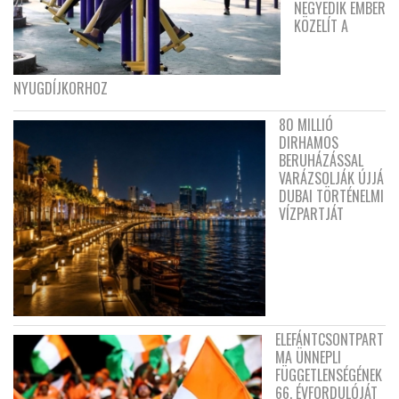
NEGYEDIK EMBER
KÖZELÍT A
NYUGDÍJKORHOZ
80 MILLIÓ
DIRHAMOS
BERUHÁZÁSSAL
VARÁZSOLJÁK ÚJJÁ
DUBAI TÖRTÉNELMI
VÍZPARTJÁT
ELEFÁNTCSONTPART
MA ÜNNEPLI
FÜGGETLENSÉGÉNEK
66. ÉVFORDULÓJÁT