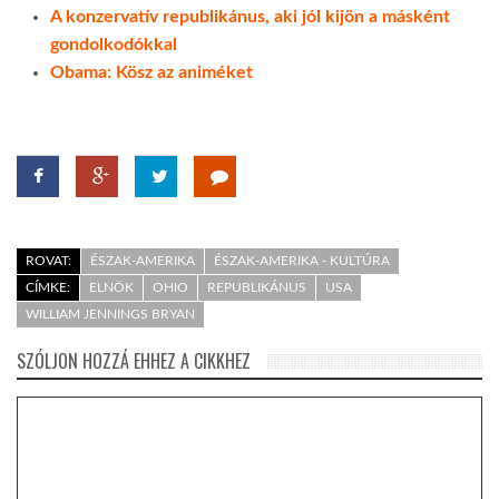
A konzervatív republikánus, aki jól kijön a másként
gondolkodókkal
Obama: Kösz az animéket
ROVAT:
ÉSZAK-AMERIKA
ÉSZAK-AMERIKA - KULTÚRA
CÍMKE:
ELNÖK
OHIO
REPUBLIKÁNUS
USA
WILLIAM JENNINGS BRYAN
SZÓLJON HOZZÁ EHHEZ A CIKKHEZ