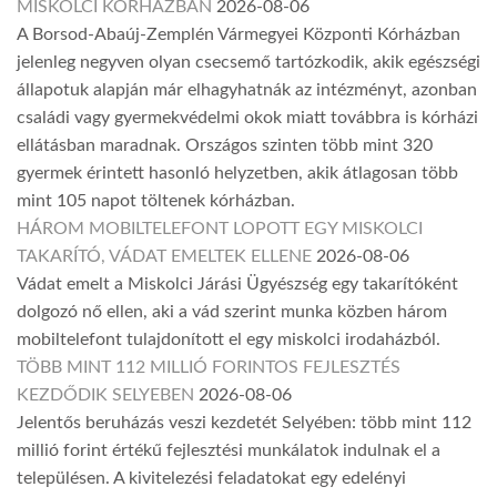
MISKOLCI KÓRHÁZBAN
2026-08-06
A Borsod-Abaúj-Zemplén Vármegyei Központi Kórházban
jelenleg negyven olyan csecsemő tartózkodik, akik egészségi
állapotuk alapján már elhagyhatnák az intézményt, azonban
családi vagy gyermekvédelmi okok miatt továbbra is kórházi
ellátásban maradnak. Országos szinten több mint 320
gyermek érintett hasonló helyzetben, akik átlagosan több
mint 105 napot töltenek kórházban.
HÁROM MOBILTELEFONT LOPOTT EGY MISKOLCI
TAKARÍTÓ, VÁDAT EMELTEK ELLENE
2026-08-06
Vádat emelt a Miskolci Járási Ügyészség egy takarítóként
dolgozó nő ellen, aki a vád szerint munka közben három
mobiltelefont tulajdonított el egy miskolci irodaházból.
TÖBB MINT 112 MILLIÓ FORINTOS FEJLESZTÉS
KEZDŐDIK SELYEBEN
2026-08-06
Jelentős beruházás veszi kezdetét Selyében: több mint 112
millió forint értékű fejlesztési munkálatok indulnak el a
településen. A kivitelezési feladatokat egy edelényi