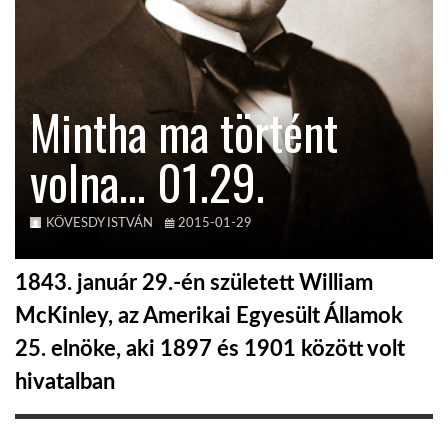
KÖZEL-KELET
Mintha ma történt
AUSZTRÁLIA
volna… 01.29.
A VILÁG ITTHON
KÖVESDY ISTVÁN
2015-01-29
MÉDIA
1843. január 29.-én született William
McKinley, az Amerikai Egyesült Államok
25. elnöke, aki 1897 és 1901 között volt
GLOBOTV BP
hivatalban
HÍR3D