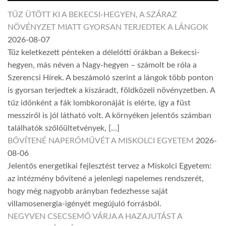
TŰZ ÜTÖTT KI A BEKECSI-HEGYEN, A SZÁRAZ
NÖVÉNYZET MIATT GYORSAN TERJEDTEK A LÁNGOK
2026-08-07
Tűz keletkezett pénteken a délelőtti órákban a Bekecsi-
hegyen, más néven a Nagy-hegyen – számolt be róla a
Szerencsi Hírek. A beszámoló szerint a lángok több ponton
is gyorsan terjedtek a kiszáradt, földközeli növényzetben. A
tűz időnként a fák lombkoronáját is elérte, így a füst
messziről is jól látható volt. A környéken jelentős számban
találhatók szőlőültetvények, […]
BŐVÍTENÉ NAPERŐMŰVÉT A MISKOLCI EGYETEM
2026-
08-06
Jelentős energetikai fejlesztést tervez a Miskolci Egyetem:
az intézmény bővítené a jelenlegi napelemes rendszerét,
hogy még nagyobb arányban fedezhesse saját
villamosenergia-igényét megújuló forrásból.
NEGYVEN CSECSEMŐ VÁRJA A HAZAJUTÁST A