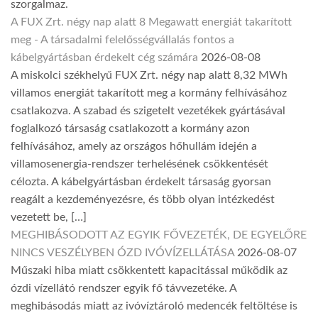
szorgalmaz.
A FUX Zrt. négy nap alatt 8 Megawatt energiát takarított
meg - A társadalmi felelősségvállalás fontos a
kábelgyártásban érdekelt cég számára
2026-08-08
A miskolci székhelyű FUX Zrt. négy nap alatt 8,32 MWh
villamos energiát takarított meg a kormány felhívásához
csatlakozva. A szabad és szigetelt vezetékek gyártásával
foglalkozó társaság csatlakozott a kormány azon
felhívásához, amely az országos hőhullám idején a
villamosenergia-rendszer terhelésének csökkentését
célozta. A kábelgyártásban érdekelt társaság gyorsan
reagált a kezdeményezésre, és több olyan intézkedést
vezetett be, […]
MEGHIBÁSODOTT AZ EGYIK FŐVEZETÉK, DE EGYELŐRE
NINCS VESZÉLYBEN ÓZD IVÓVÍZELLÁTÁSA
2026-08-07
Műszaki hiba miatt csökkentett kapacitással működik az
ózdi vízellátó rendszer egyik fő távvezetéke. A
meghibásodás miatt az ivóvíztároló medencék feltöltése is