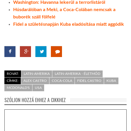
Washington: Havanna lekerül a terrorlistáról
Húsdarálóban a Meki, a Coca-Colában nemcsak a
buborék száll fölfelé
Fidel a születésnapján Kuba eladósítása miatt aggódik
ROVAT:
LATIN-AMERIKA
LATIN-AMERIKA - ÉLETMÓD
CÍMKE:
ALEX CASTRO
COCA-COLA
FIDEL CASTRO
KUBA
MCDONALD'S
USA
SZÓLJON HOZZÁ EHHEZ A CIKKHEZ