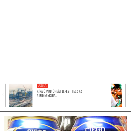
KÖZEL-KELET
AUSZTRÁLIA
A VILÁG ITTHON
MÉDIA
ÁZSIA
KÍNA ÚJABB ÓRIÁSI LÉPÉST TESZ AZ
ATOMENERGIA…
GLOBOTV BP
HÍR3D