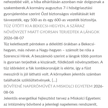
nehezebbé vált, a hiba elhárításán azonban már dolgoznak a
szakemberek.A kormány augusztus 7-i hőségriasztási
gyorsjelentése szerint Ózd biztonságos vízellátását két
távvezeték, egy 500-as és egy 600-as vezeték biztosítja.
TŰZ ÜTÖTT KI A BEKECSI-HEGYEN, A SZÁRAZ
NÖVÉNYZET MIATT GYORSAN TERJEDTEK A LÁNGOK
2026-08-07
Tűz keletkezett pénteken a délelőtti órákban a Bekecsi-
hegyen, más néven a Nagy-hegyen – számolt be róla a
Szerencsi Hírek. A beszámoló szerint a lángok több ponton
is gyorsan terjedtek a kiszáradt, földközeli növényzetben. A
tűz időnként a fák lombkoronáját is elérte, így a füst
messziről is jól látható volt. A környéken jelentős számban
találhatók szőlőültetvények, […]
BŐVÍTENÉ NAPERŐMŰVÉT A MISKOLCI EGYETEM
2026-
08-06
Jelentős energetikai fejlesztést tervez a Miskolci Egyetem:
az intézmény bővítené a jelenlegi napelemes rendszerét,