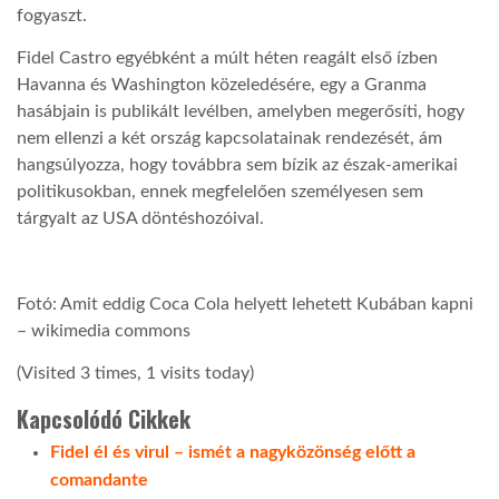
fogyaszt.
Fidel Castro egyébként a múlt héten reagált első ízben
Havanna és Washington közeledésére, egy a Granma
hasábjain is publikált levélben, amelyben megerősíti, hogy
nem ellenzi a két ország kapcsolatainak rendezését, ám
hangsúlyozza, hogy továbbra sem bízik az észak-amerikai
politikusokban, ennek megfelelően személyesen sem
tárgyalt az USA döntéshozóival.
Fotó: Amit eddig Coca Cola helyett lehetett Kubában kapni
– wikimedia commons
(Visited 3 times, 1 visits today)
Kapcsolódó Cikkek
Fidel él és virul – ismét a nagyközönség előtt a
comandante