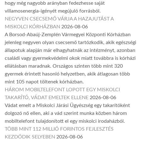
hogy még nagyobb arányban fedezhesse saját
villamosenergia-igényét megújuló forrásból.
NEGYVEN CSECSEMŐ VÁRJA A HAZAJUTÁST A
MISKOLCI KÓRHÁZBAN
2026-08-06
A Borsod-Abaúj-Zemplén Vármegyei Központi Kórházban
jelenleg negyven olyan csecsemő tartózkodik, akik egészségi
állapotuk alapján már elhagyhatnák az intézményt, azonban
családi vagy gyermekvédelmi okok miatt továbbra is kórházi
ellátásban maradnak. Országos szinten több mint 320
gyermek érintett hasonló helyzetben, akik átlagosan több
mint 105 napot töltenek kórházban.
HÁROM MOBILTELEFONT LOPOTT EGY MISKOLCI
TAKARÍTÓ, VÁDAT EMELTEK ELLENE
2026-08-06
Vádat emelt a Miskolci Járási Ügyészség egy takarítóként
dolgozó nő ellen, aki a vád szerint munka közben három
mobiltelefont tulajdonított el egy miskolci irodaházból.
TÖBB MINT 112 MILLIÓ FORINTOS FEJLESZTÉS
KEZDŐDIK SELYEBEN
2026-08-06