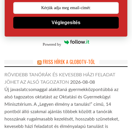
Véglegesítés
Powered by
FRISS HÍREK A GLOBOTV-TŐL
RÖVIDEBB TANÓRÁK ÉS KEVESEBB HÁZI FELADAT
JÖHET AZ ALSÓ TAGOZATON
2026-08-08
Új javaslatcsomaggal alakítaná gyermekközpontúbbá az
alsó tagozatos oktatást az Oktatási és Gyermekügyi
Minisztérium. A „Legyen élmény a tanulás!” című, 14
pontból álló szakmai ajánlás többek között a tanórák
hosszának rugalmasabb kezelését, hosszabb szüneteket,
kevesebb házi feladatot és élményalapú tanulást is