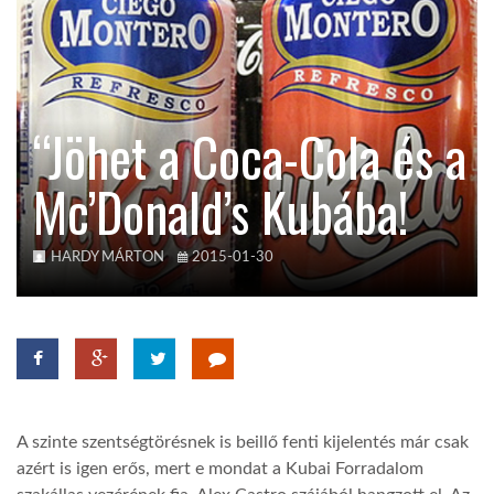
TROPICALMAGAZIN
GLOBOTV
“Jöhet a Coca-Cola és a
Mc’Donald’s Kubába!
AFRIKA TUDÁSTÁR
A NAP SZÉPE
HARDY MÁRTON
2015-01-30
LINKTR.EE
GLOBOZSARU
A szinte szentségtörésnek is beillő fenti kijelentés már csak
azért is igen erős, mert e mondat a Kubai Forradalom
DOBRAVERO.HU