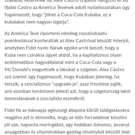
szakállas vezérének fia, Alex Castro szájából hangzott el. Az
ifjabb Castro az América Tevének adott nyilatkozatában úgy
LATIMO.HU
fogalmazott, hogy “jöhet a Coca-Cola Kubába, ez a
kubaiakat nem nagyon izgatja”.
GLOBOBOOK
Az América Tevé riporterei némileg rosszindulatú
poénkodással konferálták az Alex Castróval készült interjút,
amelyben Fidel nyolc fiának egyike arról beszél, hogy a
Kuba nem csinálna ügyet abból, ha a kapitalizmus olyan
emblematikus nagyvállalatai mint a Coca-Cola vagy a
Mc’Donald’s megvetnék a lábukat a szigeten. Alex Castro
szó szerint úgy fogalmazott, hogy Kubában jelenleg, ha
tetszik, a szocializmus “upgrade-je”, azaz frissítése zajlik,
ami azonban korántsem jelenti azt, hogy a szigetország lakói
lemondanának a szocialista eszmékről.
Fidel fia az édesapja egészségi állapota körüli találgatásokra
reagálva azt is elmondta, hogy az idős forradalmár köszöni
jól van, naponta moringából, egy Indiában őshonos, ásványi
anyagokban és vitaminokban gazdag növényből készült teát