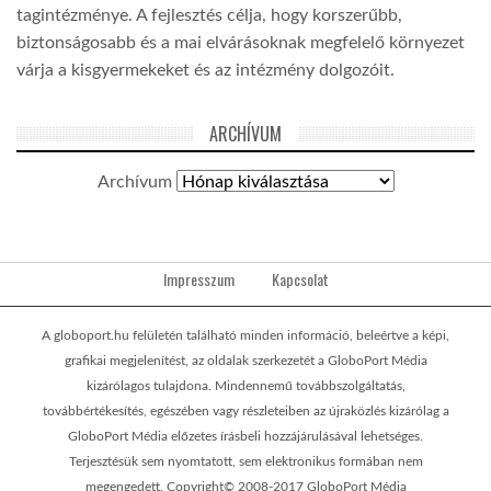
tagintézménye. A fejlesztés célja, hogy korszerűbb,
biztonságosabb és a mai elvárásoknak megfelelő környezet
várja a kisgyermekeket és az intézmény dolgozóit.
ARCHÍVUM
Archívum
Impresszum
Kapcsolat
A globoport.hu felületén található minden információ, beleértve a képi,
grafikai megjelenítést, az oldalak szerkezetét a GloboPort Média
kizárólagos tulajdona. Mindennemű továbbszolgáltatás,
továbbértékesítés, egészében vagy részleteiben az újraközlés kizárólag a
GloboPort Média előzetes írásbeli hozzájárulásával lehetséges.
Terjesztésük sem nyomtatott, sem elektronikus formában nem
megengedett. Copyright© 2008-2017 GloboPort Média