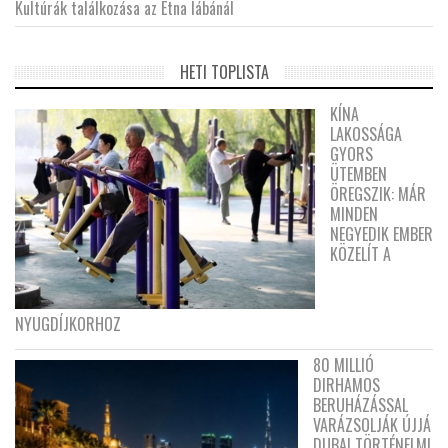
Kultúrák találkozása az Etna lábánál
HETI TOPLISTA
KÍNA
LAKOSSÁGA
GYORS
ÜTEMBEN
ÖREGSZIK: MÁR
MINDEN
NEGYEDIK EMBER
KÖZELÍT A
NYUGDÍJKORHOZ
80 MILLIÓ
DIRHAMOS
BERUHÁZÁSSAL
VARÁZSOLJÁK ÚJJÁ
DUBAI TÖRTÉNELMI