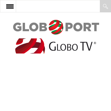
FŐOLDAL
AFRIKA
EURÓPA
ÁZSIA
ÉSZAK-AMERIKA
LATIN-AMERIKA