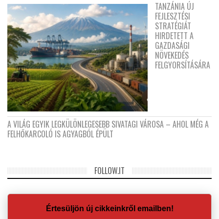
TANZÁNIA ÚJ
FEJLESZTÉSI
STRATÉGIÁT
HIRDETETT A
GAZDASÁGI
NÖVEKEDÉS
FELGYORSÍTÁSÁRA
A VILÁG EGYIK LEGKÜLÖNLEGESEBB SIVATAGI VÁROSA – AHOL MÉG A
FELHŐKARCOLÓ IS AGYAGBÓL ÉPÜLT
FOLLOW.IT
Értesüljön új cikkeinkről emailben!