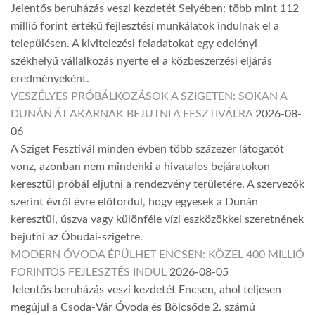
Jelentős beruházás veszi kezdetét Selyében: több mint 112
millió forint értékű fejlesztési munkálatok indulnak el a
településen. A kivitelezési feladatokat egy edelényi
székhelyű vállalkozás nyerte el a közbeszerzési eljárás
eredményeként.
VESZÉLYES PRÓBÁLKOZÁSOK A SZIGETEN: SOKAN A
DUNÁN ÁT AKARNAK BEJUTNI A FESZTIVÁLRA
2026-08-
06
A Sziget Fesztivál minden évben több százezer látogatót
vonz, azonban nem mindenki a hivatalos bejáratokon
keresztül próbál eljutni a rendezvény területére. A szervezők
szerint évről évre előfordul, hogy egyesek a Dunán
keresztül, úszva vagy különféle vízi eszközökkel szeretnének
bejutni az Óbudai-szigetre.
MODERN ÓVODA ÉPÜLHET ENCSEN: KÖZEL 400 MILLIÓ
FORINTOS FEJLESZTÉS INDUL
2026-08-05
Jelentős beruházás veszi kezdetét Encsen, ahol teljesen
megújul a Csoda-Vár Óvoda és Bölcsőde 2. számú