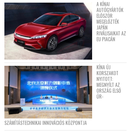
A KÍNAI
AUTÓGYÁRTÓK
ELŐSZÖR
MEGELŐZTÉK
JAPÁN
RIVÁLISAIKAT AZ
EU PIACÁN
KÍNA ÚJ
KORSZAKOT
NYITOTT:
MEGNYÍLT AZ
ORSZÁG ELSŐ
ŰR-
SZÁMÍTÁSTECHNIKAI INNOVÁCIÓS KÖZPONTJA