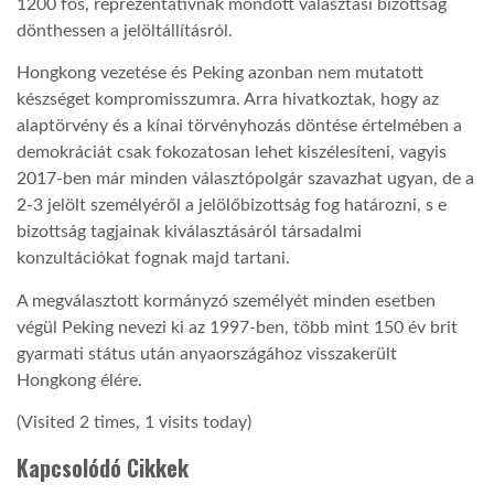
1200 fős, reprezentatívnak mondott választási bizottság
dönthessen a jelöltállításról.
Hongkong vezetése és Peking azonban nem mutatott
készséget kompromisszumra. Arra hivatkoztak, hogy az
alaptörvény és a kínai törvényhozás döntése értelmében a
demokráciát csak fokozatosan lehet kiszélesíteni, vagyis
2017-ben már minden választópolgár szavazhat ugyan, de a
2-3 jelölt személyéről a jelölőbizottság fog határozni, s e
bizottság tagjainak kiválasztásáról társadalmi
konzultációkat fognak majd tartani.
A megválasztott kormányzó személyét minden esetben
végül Peking nevezi ki az 1997-ben, több mint 150 év brit
gyarmati státus után anyaországához visszakerült
Hongkong élére.
(Visited 2 times, 1 visits today)
Kapcsolódó Cikkek