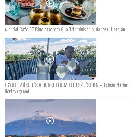
A budai Cafe 57 Blue étterem 6. a Tripadvisor budapesti listáján
EGYÜTTMŰKÖDÉS A BORKULTÚRA FEJLESZTÉSÉBEN – István Nádor
Borlovagrend