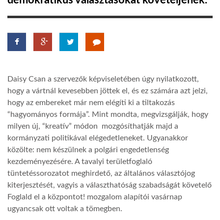
demokratikus választásokat követeljenek.
TROPICALMAGAZIN
GLOBOTV
Daisy Csan a szervezők képviseletében úgy nyilatkozott,
AFRIKA TUDÁSTÁR
hogy a vártnál kevesebben jöttek el, és ez számára azt jelzi,
hogy az embereket már nem elégíti ki a tiltakozás
“hagyományos formája”. Mint mondta, megvizsgálják, hogy
A NAP SZÉPE
milyen új, “kreatív” módon mozgósíthatják majd a
kormányzati politikával elégedetleneket. Ugyanakkor
LINKTR.EE
közölte: nem készülnek a polgári engedetlenség
kezdeményezésére. A tavalyi területfoglaló
tüntetéssorozatot meghirdető, az általános választójog
GLOBOZSARU
kiterjesztését, vagyis a választhatóság szabadságát követelő
Foglald el a központot! mozgalom alapítói vasárnap
ugyancsak ott voltak a tömegben.
DOBRAVERO.HU