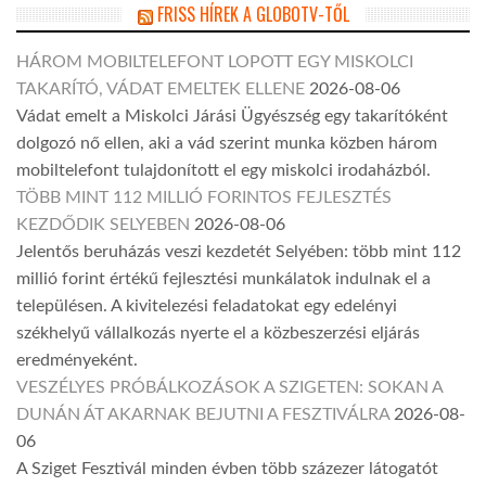
FRISS HÍREK A GLOBOTV-TŐL
HÁROM MOBILTELEFONT LOPOTT EGY MISKOLCI
TAKARÍTÓ, VÁDAT EMELTEK ELLENE
2026-08-06
Vádat emelt a Miskolci Járási Ügyészség egy takarítóként
dolgozó nő ellen, aki a vád szerint munka közben három
mobiltelefont tulajdonított el egy miskolci irodaházból.
TÖBB MINT 112 MILLIÓ FORINTOS FEJLESZTÉS
KEZDŐDIK SELYEBEN
2026-08-06
Jelentős beruházás veszi kezdetét Selyében: több mint 112
millió forint értékű fejlesztési munkálatok indulnak el a
településen. A kivitelezési feladatokat egy edelényi
székhelyű vállalkozás nyerte el a közbeszerzési eljárás
eredményeként.
VESZÉLYES PRÓBÁLKOZÁSOK A SZIGETEN: SOKAN A
DUNÁN ÁT AKARNAK BEJUTNI A FESZTIVÁLRA
2026-08-
06
A Sziget Fesztivál minden évben több százezer látogatót