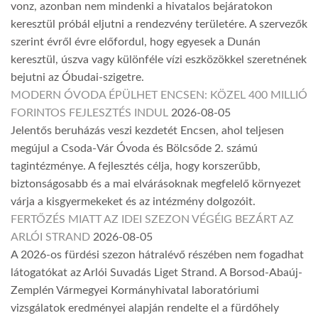
vonz, azonban nem mindenki a hivatalos bejáratokon
keresztül próbál eljutni a rendezvény területére. A szervezők
szerint évről évre előfordul, hogy egyesek a Dunán
keresztül, úszva vagy különféle vízi eszközökkel szeretnének
bejutni az Óbudai-szigetre.
MODERN ÓVODA ÉPÜLHET ENCSEN: KÖZEL 400 MILLIÓ
FORINTOS FEJLESZTÉS INDUL
2026-08-05
Jelentős beruházás veszi kezdetét Encsen, ahol teljesen
megújul a Csoda-Vár Óvoda és Bölcsőde 2. számú
tagintézménye. A fejlesztés célja, hogy korszerűbb,
biztonságosabb és a mai elvárásoknak megfelelő környezet
várja a kisgyermekeket és az intézmény dolgozóit.
FERTŐZÉS MIATT AZ IDEI SZEZON VÉGÉIG BEZÁRT AZ
ARLÓI STRAND
2026-08-05
A 2026-os fürdési szezon hátralévő részében nem fogadhat
látogatókat az Arlói Suvadás Liget Strand. A Borsod-Abaúj-
Zemplén Vármegyei Kormányhivatal laboratóriumi
vizsgálatok eredményei alapján rendelte el a fürdőhely