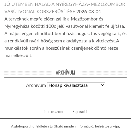
JÓ ÜTEMBEN HALAD A NYÍREGYHÁZA–MEZŐZOMBOR
VASÚTVONAL KORSZERŰSÍTÉSE
2026-08-04
A terveknek megfelelően zajlik a Mezőzombor és
Nyíregyháza közötti 100c jelű vasútvonal kiemelt felújítása.
A május végén elindított beruházás augusztus végéig tart, és
a rendkívüli nyári hőség sem akadályozta a kivitelezést.A
munkálatok során a hosszúsínek cseréjének döntő része
már elkészült.
ARCHÍVUM
Archívum
Impresszum
Kapcsolat
A globoport.hu felületén található minden információ, beleértve a képi,