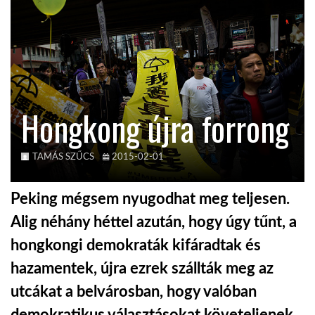
KÖZEL-KELET
AUSZTRÁLIA
Hongkong újra forrong
A VILÁG ITTHON
TAMÁS SZŰCS
2015-02-01
MÉDIA
Peking mégsem nyugodhat meg teljesen.
Alig néhány héttel azután, hogy úgy tűnt, a
hongkongi demokraták kifáradtak és
GLOBOTV BP
hazamentek, újra ezrek szállták meg az
utcákat a belvárosban, hogy valóban
HÍR3D