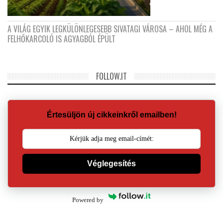
A VILÁG EGYIK LEGKÜLÖNLEGESEBB SIVATAGI VÁROSA – AHOL MÉG A
FELHŐKARCOLÓ IS AGYAGBÓL ÉPÜLT
FOLLOW.IT
Értesüljön új cikkeinkről emailben!
Véglegesítés
Powered by