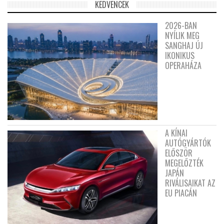
KEDVENCEK
2026-BAN
NYÍLIK MEG
SANGHAJ ÚJ
IKONIKUS
OPERAHÁZA
A KÍNAI
AUTÓGYÁRTÓK
ELŐSZÖR
MEGELŐZTÉK
JAPÁN
RIVÁLISAIKAT AZ
EU PIACÁN