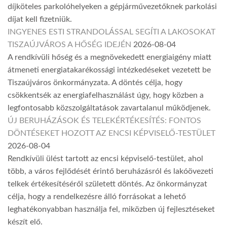
díjköteles parkolóhelyeken a gépjárművezetőknek parkolási
díjat kell fizetniük.
INGYENES ESTI STRANDOLÁSSAL SEGÍTI A LAKOSOKAT
TISZAÚJVÁROS A HŐSÉG IDEJÉN
2026-08-04
A rendkívüli hőség és a megnövekedett energiaigény miatt
átmeneti energiatakarékossági intézkedéseket vezetett be
Tiszaújváros önkormányzata. A döntés célja, hogy
csökkentsék az energiafelhasználást úgy, hogy közben a
legfontosabb közszolgáltatások zavartalanul működjenek.
ÚJ BERUHÁZÁSOK ÉS TELEKÉRTÉKESÍTÉS: FONTOS
DÖNTÉSEKET HOZOTT AZ ENCSI KÉPVISELŐ-TESTÜLET
2026-08-04
Rendkívüli ülést tartott az encsi képviselő-testület, ahol
több, a város fejlődését érintő beruházásról és lakóövezeti
telkek értékesítéséről született döntés. Az önkormányzat
célja, hogy a rendelkezésre álló forrásokat a lehető
leghatékonyabban használja fel, miközben új fejlesztéseket
készít elő.