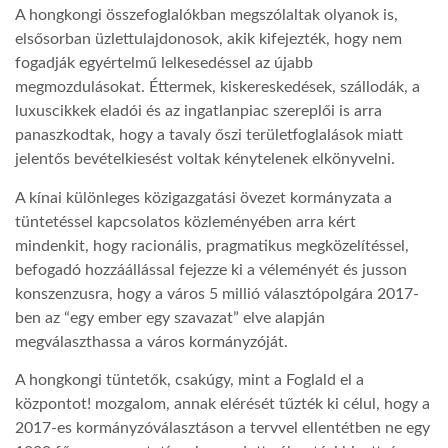
A hongkongi összefoglalókban megszólaltak olyanok is,
elsősorban üzlettulajdonosok, akik kifejezték, hogy nem
LATIMO.HU
fogadják egyértelmű lelkesedéssel az újabb
megmozdulásokat. Éttermek, kiskereskedések, szállodák, a
GLOBOBOOK
luxuscikkek eladói és az ingatlanpiac szereplői is arra
panaszkodtak, hogy a tavaly őszi területfoglalások miatt
jelentős bevételkiesést voltak kénytelenek elkönyvelni.
A kínai különleges közigazgatási övezet kormányzata a
tüntetéssel kapcsolatos közleményében arra kért
mindenkit, hogy racionális, pragmatikus megközelítéssel,
befogadó hozzáállással fejezze ki a véleményét és jusson
konszenzusra, hogy a város 5 millió választópolgára 2017-
ben az “egy ember egy szavazat” elve alapján
megválaszthassa a város kormányzóját.
A hongkongi tüntetők, csakúgy, mint a Foglald el a
központot! mozgalom, annak elérését tűzték ki célul, hogy a
2017-es kormányzóválasztáson a tervvel ellentétben ne egy