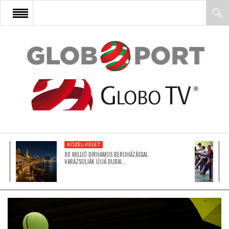
FŐOLDAL
AFRIKA
EURÓPA
KÖZEL-KELET
ÁZSIA
80 MILLIÓ DIRHAMOS BERUHÁZÁSSAL
VARÁZSOLJÁK ÚJJÁ DUBAI…
ÉSZAK-AMERIKA
LATIN-AMERIKA