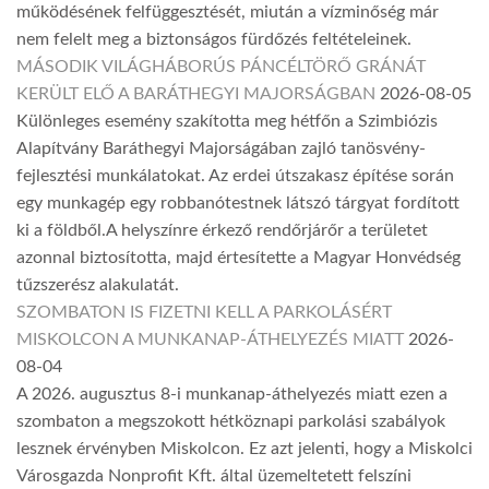
működésének felfüggesztését, miután a vízminőség már
nem felelt meg a biztonságos fürdőzés feltételeinek.
MÁSODIK VILÁGHÁBORÚS PÁNCÉLTÖRŐ GRÁNÁT
KERÜLT ELŐ A BARÁTHEGYI MAJORSÁGBAN
2026-08-05
Különleges esemény szakította meg hétfőn a Szimbiózis
Alapítvány Baráthegyi Majorságában zajló tanösvény-
fejlesztési munkálatokat. Az erdei útszakasz építése során
egy munkagép egy robbanótestnek látszó tárgyat fordított
ki a földből.A helyszínre érkező rendőrjárőr a területet
azonnal biztosította, majd értesítette a Magyar Honvédség
tűzszerész alakulatát.
SZOMBATON IS FIZETNI KELL A PARKOLÁSÉRT
MISKOLCON A MUNKANAP-ÁTHELYEZÉS MIATT
2026-
08-04
A 2026. augusztus 8-i munkanap-áthelyezés miatt ezen a
szombaton a megszokott hétköznapi parkolási szabályok
lesznek érvényben Miskolcon. Ez azt jelenti, hogy a Miskolci
Városgazda Nonprofit Kft. által üzemeltetett felszíni