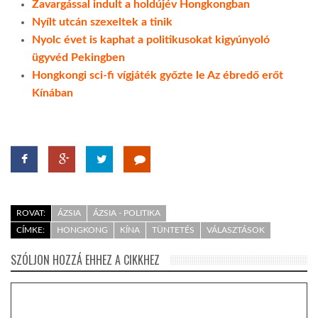
Zavargással indult a holdújév Hongkongban
Nyílt utcán szexeltek a tinik
Nyolc évet is kaphat a politikusokat kigyúnyoló
ügyvéd Pekingben
Hongkongi sci-fi vígjáték győzte le Az ébredő erőt
Kínában
ROVAT:
ÁZSIA
ÁZSIA - POLITIKA
CÍMKE:
HONGKONG
KÍNA
TÜNTETÉS
VÁLASZTÁSOK
SZÓLJON HOZZÁ EHHEZ A CIKKHEZ