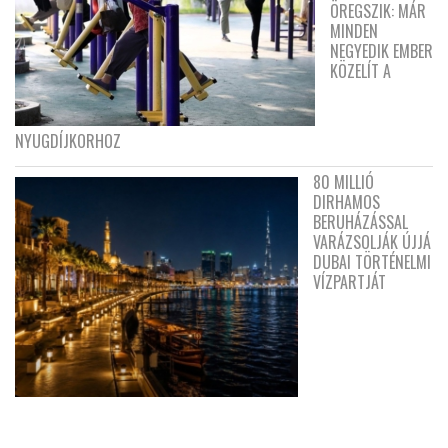
ÖREGSZIK: MÁR
MINDEN
NEGYEDIK EMBER
KÖZELÍT A
NYUGDÍJKORHOZ
80 MILLIÓ
DIRHAMOS
BERUHÁZÁSSAL
VARÁZSOLJÁK ÚJJÁ
DUBAI TÖRTÉNELMI
VÍZPARTJÁT