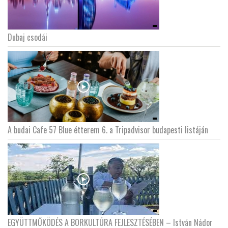
Dubaj csodái
A budai Cafe 57 Blue étterem 6. a Tripadvisor budapesti listáján
EGYÜTTMŰKÖDÉS A BORKULTÚRA FEJLESZTÉSÉBEN – István Nádor