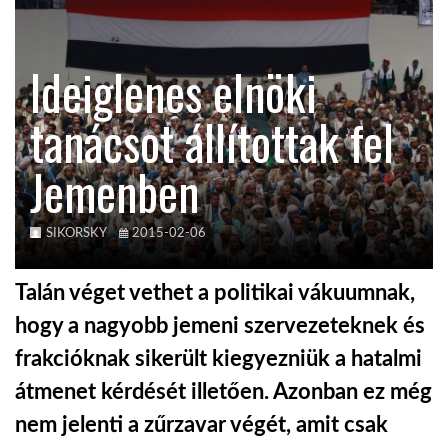
TROPICALMAGAZIN
Ideiglenes elnöki
GLOBOTV
tanácsot állítottak fel
Jemenben
AFRIKA TUDÁSTÁR
A NAP SZÉPE
SIKORSKY
2015-02-06
Talán véget vethet a politikai vákuumnak,
LINKTR.EE
hogy a nagyobb jemeni szervezeteknek és
frakcióknak sikerült kiegyezniük a hatalmi
GLOBOZSARU
átmenet kérdését illetően. Azonban ez még
nem jelenti a zűrzavar végét, amit csak
DOBRAVERO.HU