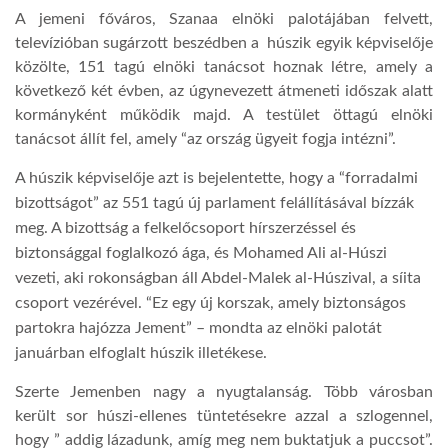
A jemeni főváros, Szanaa elnöki palotájában felvett,
televízióban sugárzott beszédben a húszik egyik képviselője
közölte, 151 tagú elnöki tanácsot hoznak létre, amely a
következő két évben, az úgynevezett átmeneti időszak alatt
kormányként működik majd. A testület öttagú elnöki
tanácsot állít fel, amely “az ország ügyeit fogja intézni”.
A húszik képviselője azt is bejelentette, hogy a “forradalmi
bizottságot” az 551 tagú új parlament felállításával bízzák
meg. A bizottság a felkelőcsoport hírszerzéssel és
biztonsággal foglalkozó ága, és Mohamed Ali al-Húszi
vezeti, aki rokonságban áll Abdel-Malek al-Húszival, a síita
csoport vezérével. “Ez egy új korszak, amely biztonságos
partokra hajózza Jement” – mondta az elnöki palotát
januárban elfoglalt húszik illetékese.
Szerte Jemenben nagy a nyugtalanság. Több városban
került sor húszi-ellenes tüntetésekre azzal a szlogennel,
hogy ” addig lázadunk, amíg meg nem buktatjuk a puccsot”.