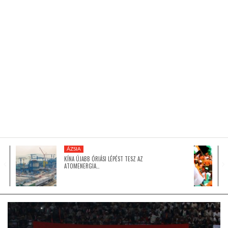
KÖZEL-KELET
AUSZTRÁLIA
A VILÁG ITTHON
MÉDIA
ÁZSIA
KÍNA ÚJABB ÓRIÁSI LÉPÉST TESZ AZ
ATOMENERGIA…
GLOBOTV BP
HÍR3D