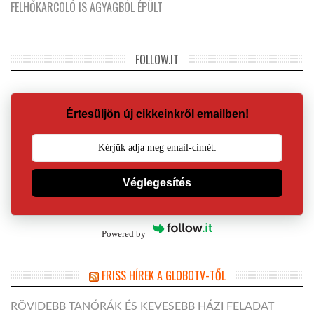
FELHŐKARCOLÓ IS AGYAGBÓL ÉPÜLT
FOLLOW.IT
Értesüljön új cikkeinkről emailben!
Véglegesítés
Powered by
FRISS HÍREK A GLOBOTV-TŐL
RÖVIDEBB TANÓRÁK ÉS KEVESEBB HÁZI FELADAT