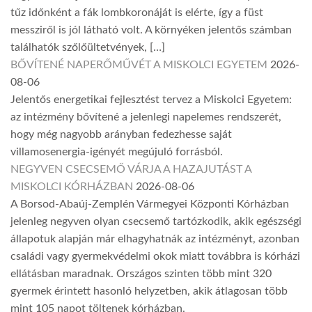
tűz időnként a fák lombkoronáját is elérte, így a füst
messziről is jól látható volt. A környéken jelentős számban
találhatók szőlőültetvények, […]
BŐVÍTENÉ NAPERŐMŰVÉT A MISKOLCI EGYETEM
2026-
08-06
Jelentős energetikai fejlesztést tervez a Miskolci Egyetem:
az intézmény bővítené a jelenlegi napelemes rendszerét,
hogy még nagyobb arányban fedezhesse saját
villamosenergia-igényét megújuló forrásból.
NEGYVEN CSECSEMŐ VÁRJA A HAZAJUTÁST A
MISKOLCI KÓRHÁZBAN
2026-08-06
A Borsod-Abaúj-Zemplén Vármegyei Központi Kórházban
jelenleg negyven olyan csecsemő tartózkodik, akik egészségi
állapotuk alapján már elhagyhatnák az intézményt, azonban
családi vagy gyermekvédelmi okok miatt továbbra is kórházi
ellátásban maradnak. Országos szinten több mint 320
gyermek érintett hasonló helyzetben, akik átlagosan több
mint 105 napot töltenek kórházban.