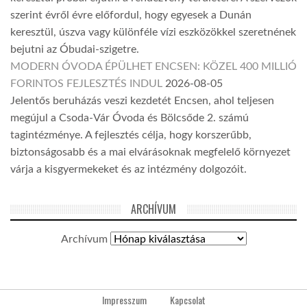
szerint évről évre előfordul, hogy egyesek a Dunán
keresztül, úszva vagy különféle vízi eszközökkel szeretnének
bejutni az Óbudai-szigetre.
MODERN ÓVODA ÉPÜLHET ENCSEN: KÖZEL 400 MILLIÓ
FORINTOS FEJLESZTÉS INDUL
2026-08-05
Jelentős beruházás veszi kezdetét Encsen, ahol teljesen
megújul a Csoda-Vár Óvoda és Bölcsőde 2. számú
tagintézménye. A fejlesztés célja, hogy korszerűbb,
biztonságosabb és a mai elvárásoknak megfelelő környezet
várja a kisgyermekeket és az intézmény dolgozóit.
ARCHÍVUM
Archívum
Impresszum
Kapcsolat