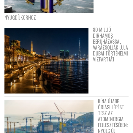
NYUGDÍJKORHOZ
80 MILLIÓ
DIRHAMOS
BERUHÁZÁSSAL
VARÁZSOLJÁK ÚJJÁ
DUBAI TÖRTÉNELMI
VÍZPARTJÁT
KÍNA ÚJABB
ÓRIÁSI LÉPÉST
TESZ AZ
ATOMENERGIA
FEJLESZTÉSÉBEN:
NYOLC ÚJ