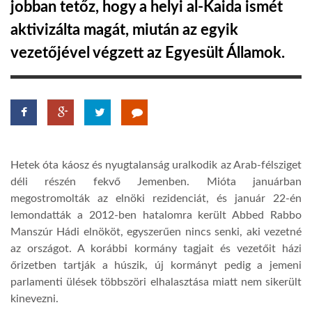
jobban tetőz, hogy a helyi al-Kaida ismét
aktivizálta magát, miután az egyik
LATIMO.HU
vezetőjével végzett az Egyesült Államok.
GLOBOBOOK
Hetek óta káosz és nyugtalanság uralkodik az Arab-félsziget
déli részén fekvő Jemenben. Mióta januárban
megostromolták az elnöki rezidenciát, és január 22-én
lemondatták a 2012-ben hatalomra került Abbed Rabbo
Manszúr Hádi elnököt, egyszerűen nincs senki, aki vezetné
az országot. A korábbi kormány tagjait és vezetőit házi
őrizetben tartják a húszik, új kormányt pedig a jemeni
parlamenti ülések többszöri elhalasztása miatt nem sikerült
kinevezni.