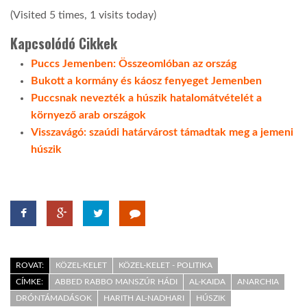
(Visited 5 times, 1 visits today)
Kapcsolódó Cikkek
Puccs Jemenben: Összeomlóban az ország
Bukott a kormány és káosz fenyeget Jemenben
Puccsnak nevezték a húszik hatalomátvételét a
környező arab országok
Visszavágó: szaúdi határvárost támadtak meg a jemeni
húszik
ROVAT:
KÖZEL-KELET
KÖZEL-KELET - POLITIKA
CÍMKE:
ABBED RABBO MANSZÚR HÁDI
AL-KAIDA
ANARCHIA
DRÓNTÁMADÁSOK
HARITH AL-NADHARI
HÚSZIK