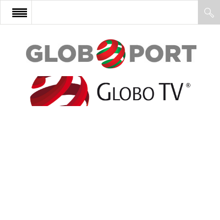
FŐOLDAL
AFRIKA
EURÓPA
ÁZSIA
ÉSZAK-AMERIKA
LATIN-AMERIKA