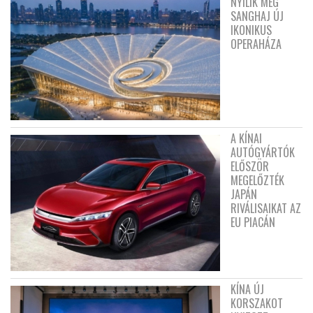
NYÍLIK MEG
SANGHAJ ÚJ
IKONIKUS
OPERAHÁZA
A KÍNAI
AUTÓGYÁRTÓK
ELŐSZÖR
MEGELŐZTÉK
JAPÁN
RIVÁLISAIKAT AZ
EU PIACÁN
KÍNA ÚJ
KORSZAKOT