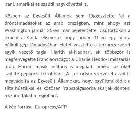
iráni, amerikai és szaúdi nagykövettel is.
Közben az Egyesült Államok sem függesztette fel a
dróntámadásokat az arab országban, mint ahogy azt
Washington január 25-én már bejelentette. Csütörtökön a
jemeni al-Kaida elismerte, hogy január 31-én egy pilóta
nélküli gép támadásában életét vesztette a terrorszervezet
egyik vezető tagja, Harith al-Nadhari, aki többször is
megfenyegette Franciaországot a Charlie Hebdo-i mészárlás
után. Három másik militáns is meghalt, amikor az őket
szállító gépkocsi felrobbant. A terrorista szervezet azzal is
megvádolta az Egyesült Államokat, hogy együttműködik a
síita húszikkal, és közösen “rabszolgasorba akarják dönteni
a szunnitákat a régióban”.
A kép forrása: Europress/AFP