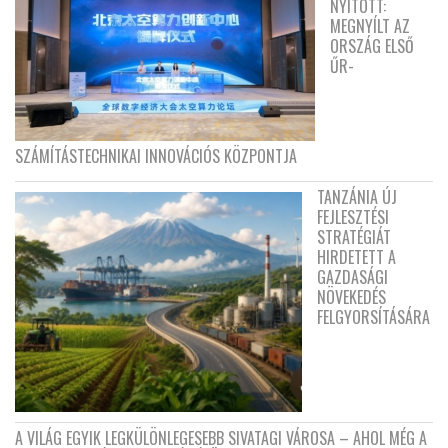
NYITOTT:
MEGNYÍLT AZ
ORSZÁG ELSŐ
ŰR-
SZÁMÍTÁSTECHNIKAI INNOVÁCIÓS KÖZPONTJA
TANZÁNIA ÚJ
FEJLESZTÉSI
STRATÉGIÁT
HIRDETETT A
GAZDASÁGI
NÖVEKEDÉS
FELGYORSÍTÁSÁRA
A VILÁG EGYIK LEGKÜLÖNLEGESEBB SIVATAGI VÁROSA – AHOL MÉG A