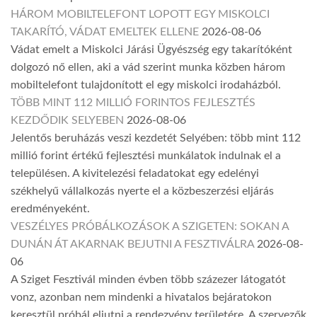
HÁROM MOBILTELEFONT LOPOTT EGY MISKOLCI
TAKARÍTÓ, VÁDAT EMELTEK ELLENE
2026-08-06
Vádat emelt a Miskolci Járási Ügyészség egy takarítóként
dolgozó nő ellen, aki a vád szerint munka közben három
mobiltelefont tulajdonított el egy miskolci irodaházból.
TÖBB MINT 112 MILLIÓ FORINTOS FEJLESZTÉS
KEZDŐDIK SELYEBEN
2026-08-06
Jelentős beruházás veszi kezdetét Selyében: több mint 112
millió forint értékű fejlesztési munkálatok indulnak el a
településen. A kivitelezési feladatokat egy edelényi
székhelyű vállalkozás nyerte el a közbeszerzési eljárás
eredményeként.
VESZÉLYES PRÓBÁLKOZÁSOK A SZIGETEN: SOKAN A
DUNÁN ÁT AKARNAK BEJUTNI A FESZTIVÁLRA
2026-08-
06
A Sziget Fesztivál minden évben több százezer látogatót
vonz, azonban nem mindenki a hivatalos bejáratokon
keresztül próbál eljutni a rendezvény területére. A szervezők