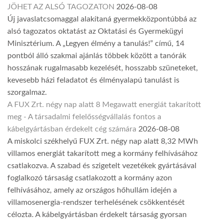
JÖHET AZ ALSÓ TAGOZATON
2026-08-08
Új javaslatcsomaggal alakítaná gyermekközpontúbbá az
alsó tagozatos oktatást az Oktatási és Gyermekügyi
Minisztérium. A „Legyen élmény a tanulás!” című, 14
pontból álló szakmai ajánlás többek között a tanórák
hosszának rugalmasabb kezelését, hosszabb szüneteket,
kevesebb házi feladatot és élményalapú tanulást is
szorgalmaz.
A FUX Zrt. négy nap alatt 8 Megawatt energiát takarított
meg - A társadalmi felelősségvállalás fontos a
kábelgyártásban érdekelt cég számára
2026-08-08
A miskolci székhelyű FUX Zrt. négy nap alatt 8,32 MWh
villamos energiát takarított meg a kormány felhívásához
csatlakozva. A szabad és szigetelt vezetékek gyártásával
foglalkozó társaság csatlakozott a kormány azon
felhívásához, amely az országos hőhullám idején a
villamosenergia-rendszer terhelésének csökkentését
célozta. A kábelgyártásban érdekelt társaság gyorsan