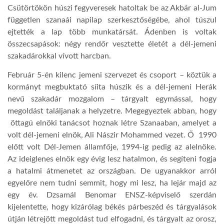
Csütörtökön húszi fegyveresek hatoltak be az Akbár al-Jum
független szanaái napilap szerkesztőségébe, ahol túszul
ejtették a lap több munkatársát. Ádenben is voltak
összecsapások: négy rendőr vesztette életét a dél-jemeni
szakadárokkal vívott harcban.
Február 5-én kilenc jemeni szervezet és csoport – köztük a
kormányt megbuktató síita húszik és a dél-jemeni Herák
nevű szakadár mozgalom – tárgyalt egymással, hogy
megoldást találjanak a helyzetre. Megegyeztek abban, hogy
öttagú elnöki tanácsot hoznak létre Szanaaban, amelyet a
volt dél-jemeni elnök, Ali Nászir Mohammed vezet. Ő 1990
előtt volt Dél-Jemen államfője, 1994-ig pedig az alelnöke.
Az ideiglenes elnök egy évig lesz hatalmon, és segíteni fogja
a hatalmi átmenetet az országban. De ugyanakkor arról
egyelőre nem tudni semmit, hogy mi lesz, ha lejár majd az
egy év. Dzsamál Benomar ENSZ-képviselő szerdán
kijelentette, hogy kizárólag békés párbeszéd és tárgyalások
útján létrejött megoldást tud elfogadni, és tárgyalt az orosz,