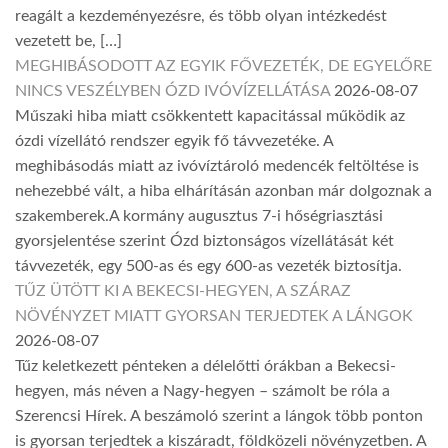
reagált a kezdeményezésre, és több olyan intézkedést
vezetett be, […]
MEGHIBÁSODOTT AZ EGYIK FŐVEZETÉK, DE EGYELŐRE
NINCS VESZÉLYBEN ÓZD IVÓVÍZELLÁTÁSA
2026-08-07
Műszaki hiba miatt csökkentett kapacitással működik az
ózdi vízellátó rendszer egyik fő távvezetéke. A
meghibásodás miatt az ivóvíztároló medencék feltöltése is
nehezebbé vált, a hiba elhárításán azonban már dolgoznak a
szakemberek.A kormány augusztus 7-i hőségriasztási
gyorsjelentése szerint Ózd biztonságos vízellátását két
távvezeték, egy 500-as és egy 600-as vezeték biztosítja.
TŰZ ÜTÖTT KI A BEKECSI-HEGYEN, A SZÁRAZ
NÖVÉNYZET MIATT GYORSAN TERJEDTEK A LÁNGOK
2026-08-07
Tűz keletkezett pénteken a délelőtti órákban a Bekecsi-
hegyen, más néven a Nagy-hegyen – számolt be róla a
Szerencsi Hírek. A beszámoló szerint a lángok több ponton
is gyorsan terjedtek a kiszáradt, földközeli növényzetben. A