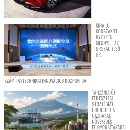
KÍNA ÚJ
KORSZAKOT
NYITOTT:
MEGNYÍLT AZ
ORSZÁG ELSŐ
ŰR-
SZÁMÍTÁSTECHNIKAI INNOVÁCIÓS KÖZPONTJA
TANZÁNIA ÚJ
FEJLESZTÉSI
STRATÉGIÁT
HIRDETETT A
GAZDASÁGI
NÖVEKEDÉS
FELGYORSÍTÁSÁRA