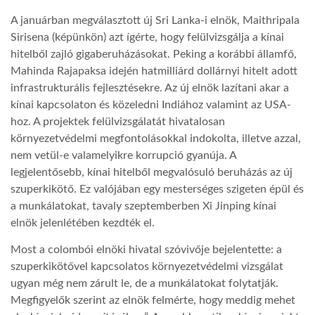
A januárban megválasztott új Sri Lanka-i elnök, Maithripala
TROPICALMAGAZIN
Sirisena (képünkön) azt ígérte, hogy felülvizsgálja a kínai
hitelből zajló gigaberuházásokat. Peking a korábbi államfő,
Mahinda Rajapaksa idején hatmilliárd dollárnyi hitelt adott
GLOBOTV
infrastrukturális fejlesztésekre. Az új elnök lazítani akar a
kínai kapcsolaton és közeledni Indiához valamint az USA-
AFRIKA TUDÁSTÁR
hoz. A projektek felülvizsgálatát hivatalosan
környezetvédelmi megfontolásokkal indokolta, illetve azzal,
nem vetül-e valamelyikre korrupció gyanúja. A
A NAP SZÉPE
legjelentősebb, kínai hitelből megvalósuló beruházás az új
szuperkikötő. Ez valójában egy mesterséges szigeten épül és
a munkálatokat, tavaly szeptemberben Xi Jinping kínai
LINKTR.EE
elnök jelenlétében kezdték el.
Most a colombói elnöki hivatal szóvivője bejelentette: a
GLOBOZSARU
szuperkikötővel kapcsolatos környezetvédelmi vizsgálat
ugyan még nem zárult le, de a munkálatokat folytatják.
DOBRAVERO.HU
Megfigyelők szerint az elnök felmérte, hogy meddig mehet