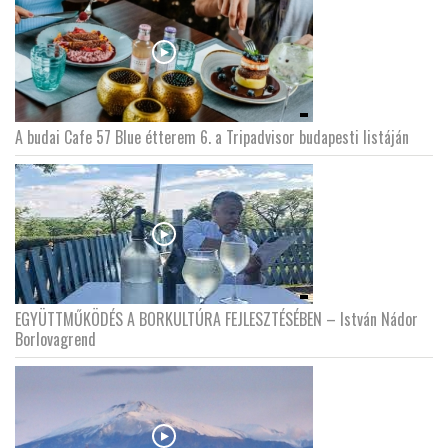
A budai Cafe 57 Blue étterem 6. a Tripadvisor budapesti listáján
EGYÜTTMŰKÖDÉS A BORKULTÚRA FEJLESZTÉSÉBEN – István Nádor
Borlovagrend