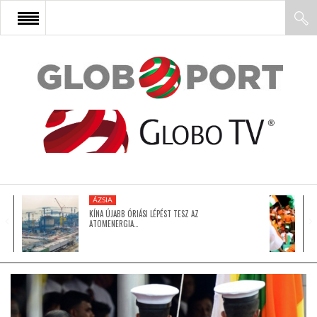
FŐOLDAL
AFRIKA
EURÓPA
ÁZSIA
ÁZSIA
KÍNA ÚJABB ÓRIÁSI LÉPÉST TESZ AZ
ATOMENERGIA…
ÉSZAK-AMERIKA
LATIN-AMERIKA