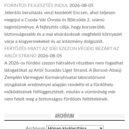
FORINTOS FEJLESZTÉS INDUL
2026-08-05
Jelentős beruházás veszi kezdetét Encsen, ahol teljesen
megújul a Csoda-Vár Óvoda és Bölcsőde 2. számú
tagintézménye. A fejlesztés célja, hogy korszerűbb,
biztonságosabb és a mai elvárásoknak megfelelő környezet
várja a kisgyermekeket és az intézmény dolgozóit.
FERTŐZÉS MIATT AZ IDEI SZEZON VÉGÉIG BEZÁRT AZ
ARLÓI STRAND
2026-08-05
A 2026-os fürdési szezon hátralévő részében nem fogadhat
látogatókat az Arlói Suvadás Liget Strand. A Borsod-Abaúj-
Zemplén Vármegyei Kormányhivatal laboratóriumi
vizsgálatok eredményei alapján rendelte el a fürdőhely
működésének felfüggesztését, miután a vízminőség már
nem felelt meg a biztonságos fürdőzés feltételeinek.
ARCHÍVUM
Archívum