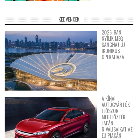
KEDVENCEK
2026-BAN
NYÍLIK MEG
SANGHAJ ÚJ
IKONIKUS
OPERAHÁZA
A KÍNAI
AUTÓGYÁRTÓK
ELŐSZÖR
MEGELŐZTÉK
JAPÁN
RIVÁLISAIKAT AZ
EU PIACÁN