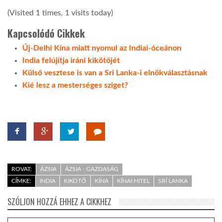
(Visited 1 times, 1 visits today)
Kapcsolódó Cikkek
Új-Delhi Kína miatt nyomul az Indiai-óceánon
India felújítja iráni kikötőjét
Külső vesztese is van a Sri Lanka-i elnökválasztásnak
Kié lesz a mesterséges sziget?
ROVAT:
ÁZSIA
ÁZSIA - GAZDASÁG
CÍMKE:
INDIA
KIKÖTŐ
KÍNA
KÍNAI HITEL
SRÍ LANKA
SZÓLJON HOZZÁ EHHEZ A CIKKHEZ