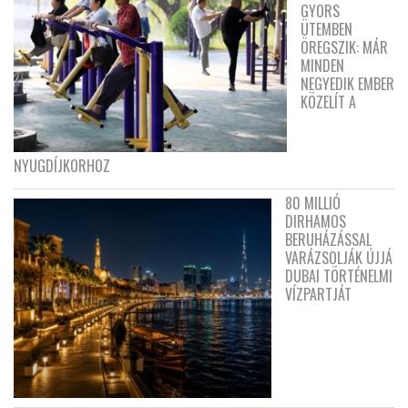
GYORS
ÜTEMBEN
ÖREGSZIK: MÁR
MINDEN
NEGYEDIK EMBER
KÖZELÍT A
NYUGDÍJKORHOZ
80 MILLIÓ
DIRHAMOS
BERUHÁZÁSSAL
VARÁZSOLJÁK ÚJJÁ
DUBAI TÖRTÉNELMI
VÍZPARTJÁT