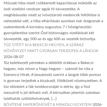
Műszaki hiba miatt csökkentett kapacitással működik az
ózdi vízellátó rendszer egyik fő távvezetéke. A
meghibásodás miatt az ivóvíztároló medencék feltöltése is
nehezebbé vált, a hiba elhárításán azonban már dolgoznak a
szakemberek.A kormány augusztus 7-i hőségriasztási
gyorsjelentése szerint Ózd biztonságos vízellátását két
távvezeték, egy 500-as és egy 600-as vezeték biztosítja.
TŰZ ÜTÖTT KI A BEKECSI-HEGYEN, A SZÁRAZ
NÖVÉNYZET MIATT GYORSAN TERJEDTEK A LÁNGOK
2026-08-07
Tűz keletkezett pénteken a délelőtti órákban a Bekecsi-
hegyen, más néven a Nagy-hegyen – számolt be róla a
Szerencsi Hírek. A beszámoló szerint a lángok több ponton
is gyorsan terjedtek a kiszáradt, földközeli növényzetben. A
tűz időnként a fák lombkoronáját is elérte, így a füst
messziről is jól látható volt. A környéken jelentős számban
találhatók szőlőültetvények, […]
BŐVÍTENÉ NAPERŐMŰVÉT A MISKOLCI EGYETEM
2026-