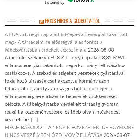
Powered by
FRISS HÍREK A GLOBOTV-TŐL
A FUX Zrt. négy nap alatt 8 Megawatt energiát takarított
meg - A társadalmi felelősségvállalás fontos a
kábelgyártásban érdekelt cég számára
2026-08-08
A miskolci székhelyű FUX Zrt. négy nap alatt 8,32 MWh
villamos energiát takarított meg a kormány felhívásához
csatlakozva. A szabad és szigetelt vezetékek gyártásával
foglalkozó társaság csatlakozott a kormány azon
felhívásához, amely az országos hőhullám idején a
villamosenergia-rendszer terhelésének csökkentését
célozta. A kábelgyártásban érdekelt társaság gyorsan
reagált a kezdeményezésre, és több olyan intézkedést
vezetett be, […]
MEGHIBÁSODOTT AZ EGYIK FŐVEZETÉK, DE EGYELŐRE
NINCS VESZÉLYBEN ÓZD IVÓVÍZELLÁTÁSA
2026-08-07