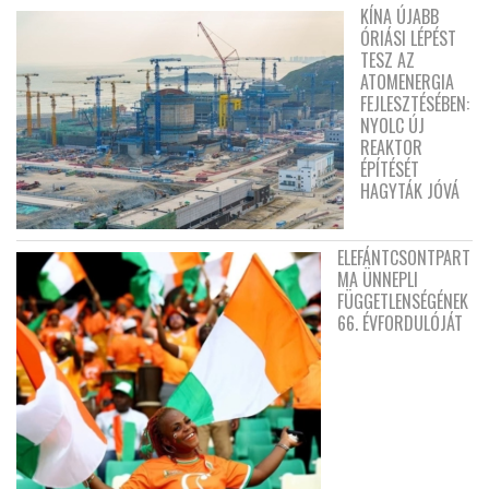
KÍNA ÚJABB
ÓRIÁSI LÉPÉST
TESZ AZ
ATOMENERGIA
FEJLESZTÉSÉBEN:
NYOLC ÚJ
REAKTOR
ÉPÍTÉSÉT
HAGYTÁK JÓVÁ
ELEFÁNTCSONTPART
MA ÜNNEPLI
FÜGGETLENSÉGÉNEK
66. ÉVFORDULÓJÁT