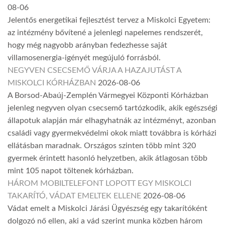
08-06
Jelentős energetikai fejlesztést tervez a Miskolci Egyetem:
az intézmény bővítené a jelenlegi napelemes rendszerét,
hogy még nagyobb arányban fedezhesse saját
villamosenergia-igényét megújuló forrásból.
NEGYVEN CSECSEMŐ VÁRJA A HAZAJUTÁST A
MISKOLCI KÓRHÁZBAN
2026-08-06
A Borsod-Abaúj-Zemplén Vármegyei Központi Kórházban
jelenleg negyven olyan csecsemő tartózkodik, akik egészségi
állapotuk alapján már elhagyhatnák az intézményt, azonban
családi vagy gyermekvédelmi okok miatt továbbra is kórházi
ellátásban maradnak. Országos szinten több mint 320
gyermek érintett hasonló helyzetben, akik átlagosan több
mint 105 napot töltenek kórházban.
HÁROM MOBILTELEFONT LOPOTT EGY MISKOLCI
TAKARÍTÓ, VÁDAT EMELTEK ELLENE
2026-08-06
Vádat emelt a Miskolci Járási Ügyészség egy takarítóként
dolgozó nő ellen, aki a vád szerint munka közben három