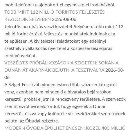
mobiltelefont tulajdonított el egy miskolci irodaházból.
TÖBB MINT 112 MILLIÓ FORINTOS FEJLESZTÉS
KEZDŐDIK SELYEBEN
2026-08-06
Jelentős beruházás veszi kezdetét Selyében: több mint 112
millió forint értékű fejlesztési munkálatok indulnak el a
településen. A kivitelezési feladatokat egy edelényi
székhelyű vállalkozás nyerte el a közbeszerzési eljárás
eredményeként.
VESZÉLYES PRÓBÁLKOZÁSOK A SZIGETEN: SOKAN A
DUNÁN ÁT AKARNAK BEJUTNI A FESZTIVÁLRA
2026-08-
06
A Sziget Fesztivál minden évben több százezer látogatót
vonz, azonban nem mindenki a hivatalos bejáratokon
keresztül próbál eljutni a rendezvény területére. A szervezők
szerint évről évre előfordul, hogy egyesek a Dunán
keresztül, úszva vagy különféle vízi eszközökkel szeretnének
bejutni az Óbudai-szigetre.
MODERN ÓVODA ÉPÜLHET ENCSEN: KÖZEL 400 MILLIÓ