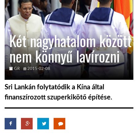
KÖZEL-KELET
Két nagyhatalom között
AUSZTRÁLIA
nem könnyű lavírozni
A VILÁG ITTHON
GR
2015-02-08
MÉDIA
Sri Lankán folytatódik a Kína által
finanszírozott szuperkikötő építése.
GLOBOTV BP
HÍR3D