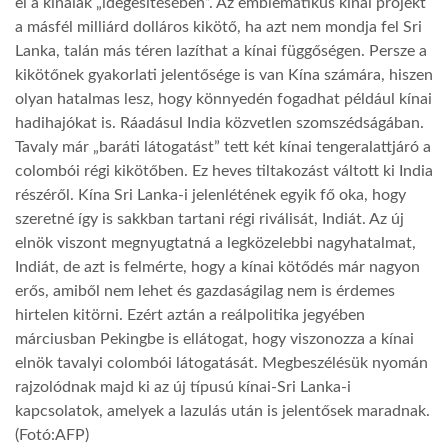
el a kínaiak „idegesítésében”. Az emblematikus kínai projekt
a másfél milliárd dolláros kikötő, ha azt nem mondja fel Sri
LATIMO.HU
Lanka, talán más téren lazíthat a kínai függőségen. Persze a
kikötőnek gyakorlati jelentősége is van Kína számára, hiszen
olyan hatalmas lesz, hogy könnyedén fogadhat például kínai
GLOBOBOOK
hadihajókat is. Ráadásul India közvetlen szomszédságában.
Tavaly már „baráti látogatást” tett két kínai tengeralattjáró a
colombói régi kikötőben. Ez heves tiltakozást váltott ki India
részéről. Kína Sri Lanka-i jelenlétének egyik fő oka, hogy
szeretné így is sakkban tartani régi riválisát, Indiát. Az új
elnök viszont megnyugtatná a legközelebbi nagyhatalmat,
Indiát, de azt is felmérte, hogy a kínai kötődés már nagyon
erős, amiből nem lehet és gazdaságilag nem is érdemes
hirtelen kitörni. Ezért aztán a reálpolitika jegyében
márciusban Pekingbe is ellátogat, hogy viszonozza a kínai
elnök tavalyi colombói látogatását. Megbeszélésük nyomán
rajzolódnak majd ki az új típusú kínai-Sri Lanka-i
kapcsolatok, amelyek a lazulás után is jelentősek maradnak.
(Fotó:AFP)