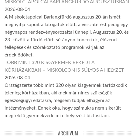
MISKOLCTAPOLCAI BARLANGFÜRDŐ AUGUSZTUSBAN
2026-08-04
A Miskolctapolcai Barlangfürdő augusztus 20-án ismét
megnyitja kapuit a látogatók előtt, a visszatérést pedig egy
négynapos rendezvénysorozattal ünnepli. Augusztus 20. és
23. között a fürdő előtti sétányon koncertek, élőzenei
fellépések és szórakoztató programok várják az
érdeklődőket.
TÖBB MINT 320 KISGYERMEK REKEDT A
KÓRHÁZAKBAN – MISKOLCON IS SÚLYOS A HELYZET
2026-08-04
Országszerte több mint 320 olyan kisgyermek tartózkodik
jelenleg kórházakban, akiknek már nincs szükségük
egészségügyi ellátásra, mégsem tudják elhagyni az
intézményeket. Ennek oka, hogy számukra nem sikerült
megfelelő gyermekvédelmi elhelyezést biztosítani.
ARCHÍVUM