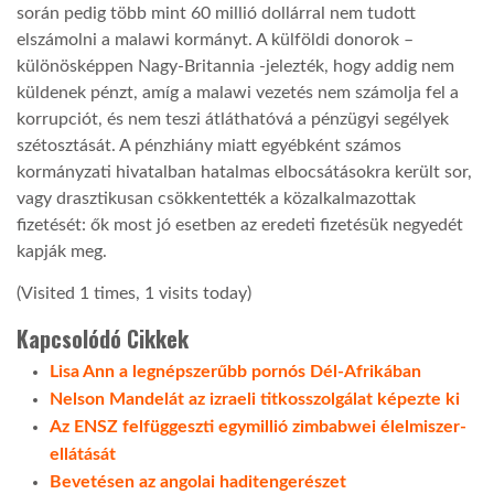
során pedig több mint 60 millió dollárral nem tudott
elszámolni a malawi kormányt. A külföldi donorok –
különösképpen Nagy-Britannia -jelezték, hogy addig nem
küldenek pénzt, amíg a malawi vezetés nem számolja fel a
korrupciót, és nem teszi átláthatóvá a pénzügyi segélyek
szétosztását. A pénzhiány miatt egyébként számos
kormányzati hivatalban hatalmas elbocsátásokra került sor,
vagy drasztikusan csökkentették a közalkalmazottak
fizetését: ők most jó esetben az eredeti fizetésük negyedét
kapják meg.
(Visited 1 times, 1 visits today)
Kapcsolódó Cikkek
Lisa Ann a legnépszerűbb pornós Dél-Afrikában
Nelson Mandelát az izraeli titkosszolgálat képezte ki
Az ENSZ felfüggeszti egymillió zimbabwei élelmiszer-
ellátását
Bevetésen az angolai haditengerészet