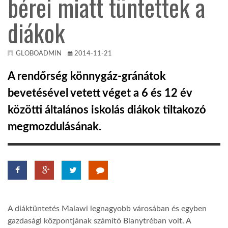
bérei miatt tüntettek a
diákok
KÖZEL-KELET
AUSZTRÁLIA
GLOBOADMIN
2014-11-21
A rendőrség könnygáz-gránátok
A VILÁG ITTHON
bevetésével vetett véget a 6 és 12 év
közötti általános iskolás diákok tiltakozó
MÉDIA
megmozdulásának.
GLOBOTV BP
A diáktüntetés Malawi legnagyobb városában és egyben
HÍR3D
gazdasági központjának számító Blanytréban volt. A