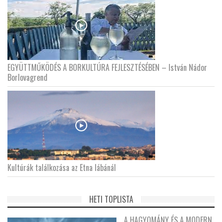
EGYÜTTMŰKÖDÉS A BORKULTÚRA FEJLESZTÉSÉBEN – István Nádor
Borlovagrend
Kultúrák találkozása az Etna lábánál
HETI TOPLISTA
A HAGYOMÁNY ÉS A MODERN