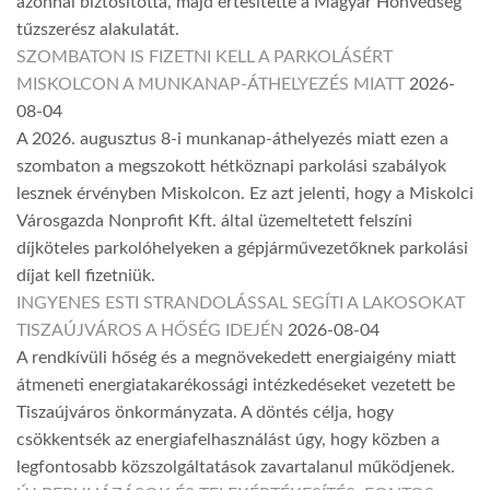
azonnal biztosította, majd értesítette a Magyar Honvédség
tűzszerész alakulatát.
SZOMBATON IS FIZETNI KELL A PARKOLÁSÉRT
MISKOLCON A MUNKANAP-ÁTHELYEZÉS MIATT
2026-
08-04
A 2026. augusztus 8-i munkanap-áthelyezés miatt ezen a
szombaton a megszokott hétköznapi parkolási szabályok
lesznek érvényben Miskolcon. Ez azt jelenti, hogy a Miskolci
Városgazda Nonprofit Kft. által üzemeltetett felszíni
díjköteles parkolóhelyeken a gépjárművezetőknek parkolási
díjat kell fizetniük.
INGYENES ESTI STRANDOLÁSSAL SEGÍTI A LAKOSOKAT
TISZAÚJVÁROS A HŐSÉG IDEJÉN
2026-08-04
A rendkívüli hőség és a megnövekedett energiaigény miatt
átmeneti energiatakarékossági intézkedéseket vezetett be
Tiszaújváros önkormányzata. A döntés célja, hogy
csökkentsék az energiafelhasználást úgy, hogy közben a
legfontosabb közszolgáltatások zavartalanul működjenek.