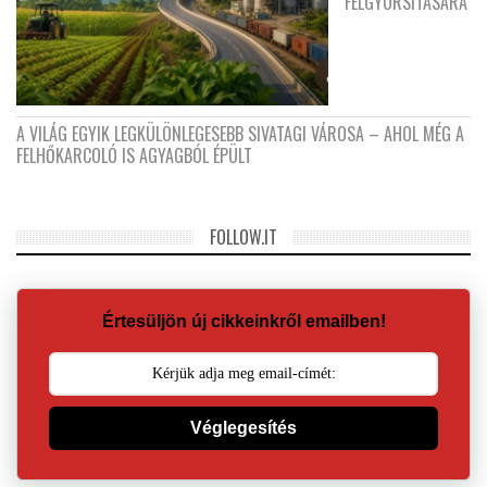
FELGYORSÍTÁSÁRA
A VILÁG EGYIK LEGKÜLÖNLEGESEBB SIVATAGI VÁROSA – AHOL MÉG A
FELHŐKARCOLÓ IS AGYAGBÓL ÉPÜLT
FOLLOW.IT
Értesüljön új cikkeinkről emailben!
Véglegesítés