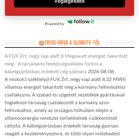
Véglegesítés
Powered by
FRISS HÍREK A GLOBOTV-TŐL
A FUX Zrt. négy nap alatt 8 Megawatt energiát takarított
meg - A társadalmi felelősségvállalás fontos a
kábelgyártásban érdekelt cég számára
2026-08-08
A miskolci székhelyű FUX Zrt. négy nap alatt 8,32 MWh
villamos energiát takarított meg a kormány felhívásához
csatlakozva. A szabad és szigetelt vezetékek gyártásával
foglalkozó társaság csatlakozott a kormány azon
felhívásához, amely az országos hőhullám idején a
villamosenergia-rendszer terhelésének csökkentését
célozta. A kábelgyártásban érdekelt társaság gyorsan
reagált a kezdeményezésre, és több olyan intézkedést