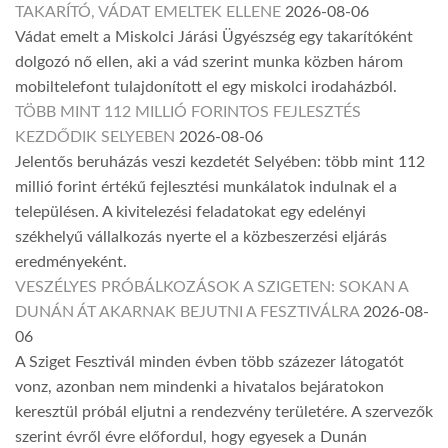
TAKARÍTÓ, VÁDAT EMELTEK ELLENE
2026-08-06
Vádat emelt a Miskolci Járási Ügyészség egy takarítóként
dolgozó nő ellen, aki a vád szerint munka közben három
mobiltelefont tulajdonított el egy miskolci irodaházból.
TÖBB MINT 112 MILLIÓ FORINTOS FEJLESZTÉS
KEZDŐDIK SELYEBEN
2026-08-06
Jelentős beruházás veszi kezdetét Selyében: több mint 112
millió forint értékű fejlesztési munkálatok indulnak el a
településen. A kivitelezési feladatokat egy edelényi
székhelyű vállalkozás nyerte el a közbeszerzési eljárás
eredményeként.
VESZÉLYES PRÓBÁLKOZÁSOK A SZIGETEN: SOKAN A
DUNÁN ÁT AKARNAK BEJUTNI A FESZTIVÁLRA
2026-08-
06
A Sziget Fesztivál minden évben több százezer látogatót
vonz, azonban nem mindenki a hivatalos bejáratokon
keresztül próbál eljutni a rendezvény területére. A szervezők
szerint évről évre előfordul, hogy egyesek a Dunán