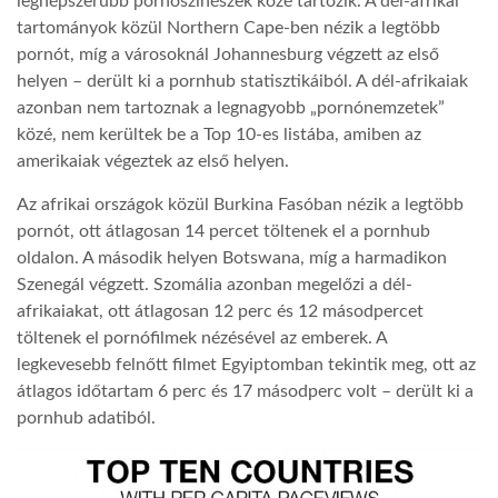
legnépszerűbb pornószínészek közé tartozik. A dél-afrikai
tartományok közül Northern Cape-ben nézik a legtöbb
pornót, míg a városoknál Johannesburg végzett az első
helyen – derült ki a pornhub statisztikáiból. A dél-afrikaiak
azonban nem tartoznak a legnagyobb „pornónemzetek”
közé, nem kerültek be a Top 10-es listába, amiben az
amerikaiak végeztek az első helyen.
Az afrikai országok közül Burkina Fasóban nézik a legtöbb
pornót, ott átlagosan 14 percet töltenek el a pornhub
oldalon. A második helyen Botswana, míg a harmadikon
Szenegál végzett. Szomália azonban megelőzi a dél-
afrikaiakat, ott átlagosan 12 perc és 12 másodpercet
töltenek el pornófilmek nézésével az emberek. A
legkevesebb felnőtt filmet Egyiptomban tekintik meg, ott az
átlagos időtartam 6 perc és 17 másodperc volt – derült ki a
pornhub adatiból.