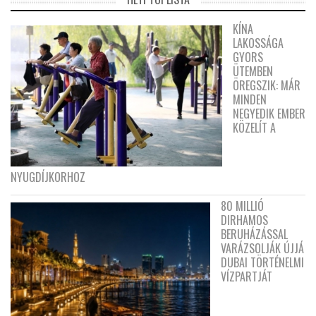
KÍNA
LAKOSSÁGA
GYORS
ÜTEMBEN
ÖREGSZIK: MÁR
MINDEN
NEGYEDIK EMBER
KÖZELÍT A
NYUGDÍJKORHOZ
80 MILLIÓ
DIRHAMOS
BERUHÁZÁSSAL
VARÁZSOLJÁK ÚJJÁ
DUBAI TÖRTÉNELMI
VÍZPARTJÁT