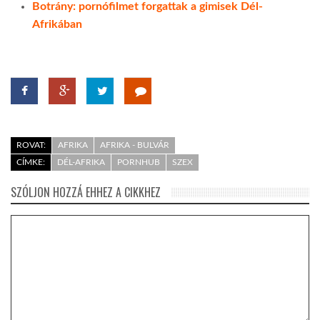
Botrány: pornófilmet forgattak a gimisek Dél-
Afrikában
ROVAT:
AFRIKA
AFRIKA - BULVÁR
CÍMKE:
DÉL-AFRIKA
PORNHUB
SZEX
SZÓLJON HOZZÁ EHHEZ A CIKKHEZ