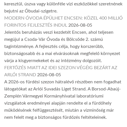
keresztül, úszva vagy különféle vízi eszközökkel szeretnének
bejutni az Óbudai-szigetre.
MODERN ÓVODA ÉPÜLHET ENCSEN: KÖZEL 400 MILLIÓ
FORINTOS FEJLESZTÉS INDUL
2026-08-05
Jelentős beruházás veszi kezdetét Encsen, ahol teljesen
megújul a Csoda-Vár Óvoda és Bölcsőde 2. számú
tagintézménye. A fejlesztés célja, hogy korszerűbb,
biztonságosabb és a mai elvárásoknak megfelelő környezet
várja a kisgyermekeket és az intézmény dolgozóit.
FERTŐZÉS MIATT AZ IDEI SZEZON VÉGÉIG BEZÁRT AZ
ARLÓI STRAND
2026-08-05
A 2026-os fürdési szezon hátralévő részében nem fogadhat
látogatókat az Arlói Suvadás Liget Strand. A Borsod-Abaúj-
Zemplén Vármegyei Kormányhivatal laboratóriumi
vizsgálatok eredményei alapján rendelte el a fürdőhely
működésének felfüggesztését, miután a vízminőség már
nem felelt meg a biztonságos fürdőzés feltételeinek.