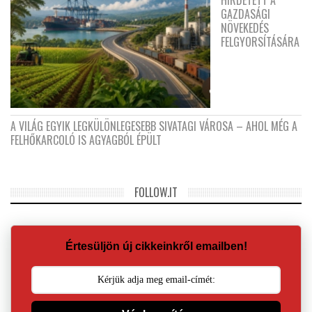
HIRDETETT A
GAZDASÁGI
NÖVEKEDÉS
FELGYORSÍTÁSÁRA
A VILÁG EGYIK LEGKÜLÖNLEGESEBB SIVATAGI VÁROSA – AHOL MÉG A
FELHŐKARCOLÓ IS AGYAGBÓL ÉPÜLT
FOLLOW.IT
Értesüljön új cikkeinkről emailben!