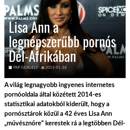
TROPICALMAGAZIN
Lisa Ann a
GLOBOTV
legnépszerűbb pornós
Dél-Afrikában
AFRIKA TUDÁSTÁR
A NAP SZÉPE
PAP GERGELY
2015-01-16
A világ legnagyobb ingyenes internetes
LINKTR.EE
pornóoldala által közétett 2014-es
statisztikai adatokból kiderült, hogy a
GLOBOZSARU
pornósztárok közül a 42 éves Lisa Ann
„művésznőre” kerestek rá a legtöbben Dél-
DOBRAVERO.HU