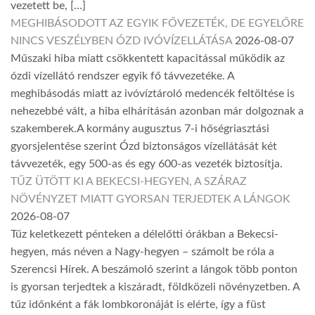
vezetett be, […]
MEGHIBÁSODOTT AZ EGYIK FŐVEZETÉK, DE EGYELŐRE
NINCS VESZÉLYBEN ÓZD IVÓVÍZELLÁTÁSA
2026-08-07
Műszaki hiba miatt csökkentett kapacitással működik az
ózdi vízellátó rendszer egyik fő távvezetéke. A
meghibásodás miatt az ivóvíztároló medencék feltöltése is
nehezebbé vált, a hiba elhárításán azonban már dolgoznak a
szakemberek.A kormány augusztus 7-i hőségriasztási
gyorsjelentése szerint Ózd biztonságos vízellátását két
távvezeték, egy 500-as és egy 600-as vezeték biztosítja.
TŰZ ÜTÖTT KI A BEKECSI-HEGYEN, A SZÁRAZ
NÖVÉNYZET MIATT GYORSAN TERJEDTEK A LÁNGOK
2026-08-07
Tűz keletkezett pénteken a délelőtti órákban a Bekecsi-
hegyen, más néven a Nagy-hegyen – számolt be róla a
Szerencsi Hírek. A beszámoló szerint a lángok több ponton
is gyorsan terjedtek a kiszáradt, földközeli növényzetben. A
tűz időnként a fák lombkoronáját is elérte, így a füst