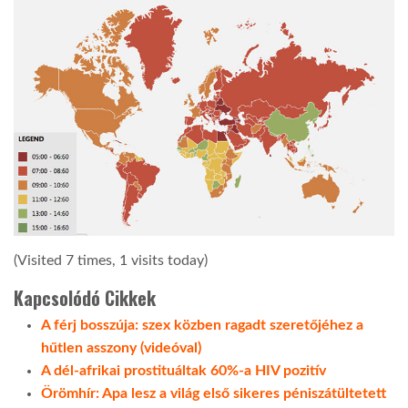
(Visited 7 times, 1 visits today)
Kapcsolódó Cikkek
A férj bosszúja: szex közben ragadt szeretőjéhez a
hűtlen asszony (videóval)
A dél-afrikai prostituáltak 60%-a HIV pozitív
Örömhír: Apa lesz a világ első sikeres péniszátültetett