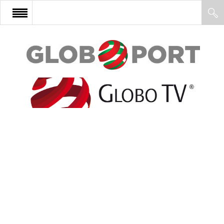
FŐOLDAL
AFRIKA
EURÓPA
ÁZSIA
ÉSZAK-AMERIKA
LATIN-AMERIKA