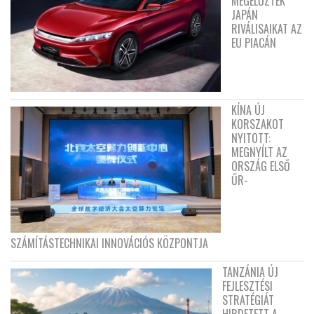
MEGELŐZTÉK
JAPÁN
RIVÁLISAIKAT AZ
EU PIACÁN
KÍNA ÚJ
KORSZAKOT
NYITOTT:
MEGNYÍLT AZ
ORSZÁG ELSŐ
ŰR-
SZÁMÍTÁSTECHNIKAI INNOVÁCIÓS KÖZPONTJA
TANZÁNIA ÚJ
FEJLESZTÉSI
STRATÉGIÁT