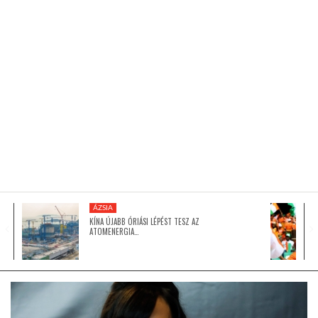
KÖZEL-KELET
AUSZTRÁLIA
A VILÁG ITTHON
MÉDIA
ÁZSIA
KÍNA ÚJABB ÓRIÁSI LÉPÉST TESZ AZ
ATOMENERGIA…
GLOBOTV BP
HÍR3D