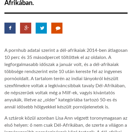
Afrikában.
LATIMO.HU
GLOBOBOOK
A pornhub adatai szerint a dél-afrikaiak 2014-ben átlagosan
10 perc és 35 másodpercet töltöttek el az oldalon. A
legforgalmasabb időszak a január volt, és a dél-afrikaiak
többsége rendszerint este 10 után kereste fel az ingyenes
pornóoldalt. A tartalom terén az indiai lányokról készült
szexfilmekre voltak a legkíváncsibbak tavaly Dél-Afrikában,
de népszerűek voltak még a Milf-ek, vagyis kívántatós
anyukák, illetve az „older” kategóriába tartozó 50-es és
annál idősebb hölgyekkel készült pornójelenetek is.
A sztárok közül azonban Lisa Ann végzett toronymagasan az
első helyen: ő nem csak Dél-Afrikában, de szerte a világon a