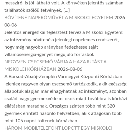
messziről is jól látható volt. A környéken jelentős számban
találhatók szőlőültetvények, […]
BŐVÍTENÉ NAPERŐMŰVÉT A MISKOLCI EGYETEM
2026-
08-06
Jelentős energetikai fejlesztést tervez a Miskolci Egyetem:
az intézmény bővítené a jelenlegi napelemes rendszerét,
hogy még nagyobb arányban fedezhesse saját
villamosenergia-igényét megújuló forrásból.
NEGYVEN CSECSEMŐ VÁRJA A HAZAJUTÁST A
MISKOLCI KÓRHÁZBAN
2026-08-06
A Borsod-Abaúj-Zemplén Vármegyei Központi Kórházban
jelenleg negyven olyan csecsemő tartózkodik, akik egészségi
állapotuk alapján már elhagyhatnák az intézményt, azonban
családi vagy gyermekvédelmi okok miatt továbbra is kórházi
ellátásban maradnak. Országos szinten több mint 320
gyermek érintett hasonló helyzetben, akik átlagosan több
mint 105 napot töltenek kórházban.
HÁROM MOBILTELEFONT LOPOTT EGY MISKOLCI