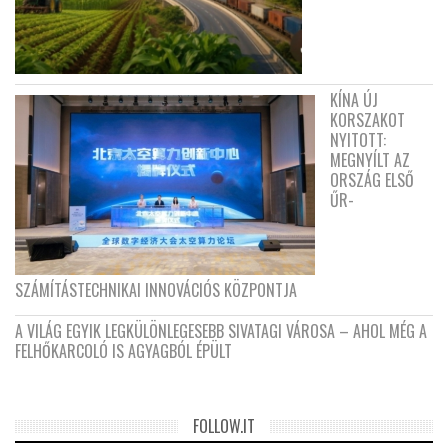
KÍNA ÚJ
KORSZAKOT
NYITOTT:
MEGNYÍLT AZ
ORSZÁG ELSŐ
ŰR-
SZÁMÍTÁSTECHNIKAI INNOVÁCIÓS KÖZPONTJA
A VILÁG EGYIK LEGKÜLÖNLEGESEBB SIVATAGI VÁROSA – AHOL MÉG A
FELHŐKARCOLÓ IS AGYAGBÓL ÉPÜLT
FOLLOW.IT