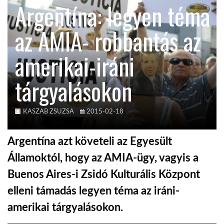
Argentína: legyen téma
KÖZEL-KELET
az AMIA- robbantás az
amerikai-iráni
AUSZTRÁLIA
tárgyalásokon
A VILÁG ITTHON
KASZAB ZSUZSA
2015-02-18
MÉDIA
Argentína azt követeli az Egyesült
Államoktól, hogy az AMIA-ügy, vagyis a
Buenos Aires-i Zsidó Kulturális Központ
GLOBOTV BP
elleni támadás legyen téma az iráni-
amerikai tárgyalásokon.
HÍR3D