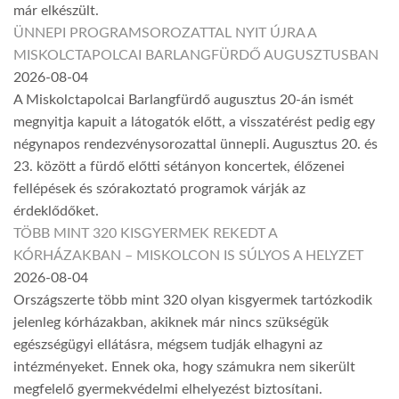
már elkészült.
ÜNNEPI PROGRAMSOROZATTAL NYIT ÚJRA A
MISKOLCTAPOLCAI BARLANGFÜRDŐ AUGUSZTUSBAN
2026-08-04
A Miskolctapolcai Barlangfürdő augusztus 20-án ismét
megnyitja kapuit a látogatók előtt, a visszatérést pedig egy
négynapos rendezvénysorozattal ünnepli. Augusztus 20. és
23. között a fürdő előtti sétányon koncertek, élőzenei
fellépések és szórakoztató programok várják az
érdeklődőket.
TÖBB MINT 320 KISGYERMEK REKEDT A
KÓRHÁZAKBAN – MISKOLCON IS SÚLYOS A HELYZET
2026-08-04
Országszerte több mint 320 olyan kisgyermek tartózkodik
jelenleg kórházakban, akiknek már nincs szükségük
egészségügyi ellátásra, mégsem tudják elhagyni az
intézményeket. Ennek oka, hogy számukra nem sikerült
megfelelő gyermekvédelmi elhelyezést biztosítani.