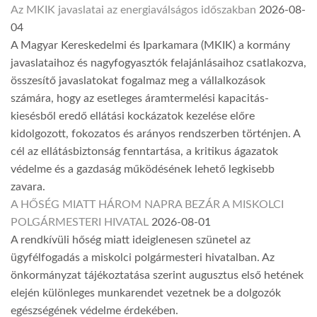
Az MKIK javaslatai az energiaválságos időszakban
2026-08-
04
A Magyar Kereskedelmi és Iparkamara (MKIK) a kormány
javaslataihoz és nagyfogyasztók felajánlásaihoz csatlakozva,
összesítő javaslatokat fogalmaz meg a vállalkozások
számára, hogy az esetleges áramtermelési kapacitás-
kiesésből eredő ellátási kockázatok kezelése előre
kidolgozott, fokozatos és arányos rendszerben történjen. A
cél az ellátásbiztonság fenntartása, a kritikus ágazatok
védelme és a gazdaság működésének lehető legkisebb
zavara.
A HŐSÉG MIATT HÁROM NAPRA BEZÁR A MISKOLCI
POLGÁRMESTERI HIVATAL
2026-08-01
A rendkívüli hőség miatt ideiglenesen szünetel az
ügyfélfogadás a miskolci polgármesteri hivatalban. Az
önkormányzat tájékoztatása szerint augusztus első hetének
elején különleges munkarendet vezetnek be a dolgozók
egészségének védelme érdekében.