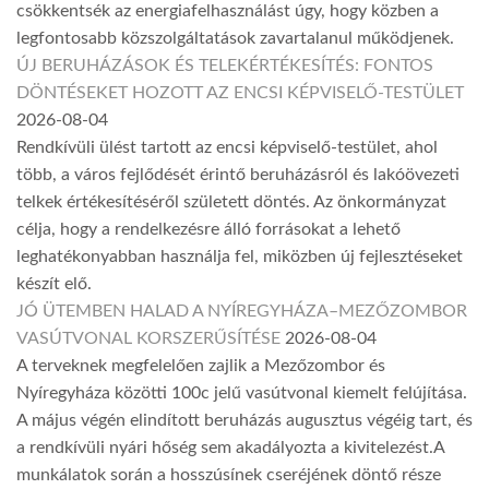
csökkentsék az energiafelhasználást úgy, hogy közben a
legfontosabb közszolgáltatások zavartalanul működjenek.
ÚJ BERUHÁZÁSOK ÉS TELEKÉRTÉKESÍTÉS: FONTOS
DÖNTÉSEKET HOZOTT AZ ENCSI KÉPVISELŐ-TESTÜLET
2026-08-04
Rendkívüli ülést tartott az encsi képviselő-testület, ahol
több, a város fejlődését érintő beruházásról és lakóövezeti
telkek értékesítéséről született döntés. Az önkormányzat
célja, hogy a rendelkezésre álló forrásokat a lehető
leghatékonyabban használja fel, miközben új fejlesztéseket
készít elő.
JÓ ÜTEMBEN HALAD A NYÍREGYHÁZA–MEZŐZOMBOR
VASÚTVONAL KORSZERŰSÍTÉSE
2026-08-04
A terveknek megfelelően zajlik a Mezőzombor és
Nyíregyháza közötti 100c jelű vasútvonal kiemelt felújítása.
A május végén elindított beruházás augusztus végéig tart, és
a rendkívüli nyári hőség sem akadályozta a kivitelezést.A
munkálatok során a hosszúsínek cseréjének döntő része