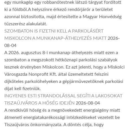
egy munkagép egy robbanótestnek látszó tárgyat fordított
ki a földből.A helyszínre érkező rendőrjárőr a területet
azonnal biztosította, majd értesítette a Magyar Honvédség
tűzszerész alakulatát.
SZOMBATON IS FIZETNI KELL A PARKOLÁSÉRT
MISKOLCON A MUNKANAP-ÁTHELYEZÉS MIATT
2026-
08-04
A 2026. augusztus 8-i munkanap-áthelyezés miatt ezen a
szombaton a megszokott hétköznapi parkolási szabályok
lesznek érvényben Miskolcon. Ez azt jelenti, hogy a Miskolci
Városgazda Nonprofit Kft. által üzemeltetett felszíni
díjköteles parkolóhelyeken a gépjárművezetőknek parkolási
díjat kell fizetniük.
INGYENES ESTI STRANDOLÁSSAL SEGÍTI A LAKOSOKAT
TISZAÚJVÁROS A HŐSÉG IDEJÉN
2026-08-04
A rendkívüli hőség és a megnövekedett energiaigény miatt
átmeneti energiatakarékossági intézkedéseket vezetett be
Tiszaújváros önkormányzata. A döntés célja, hogy