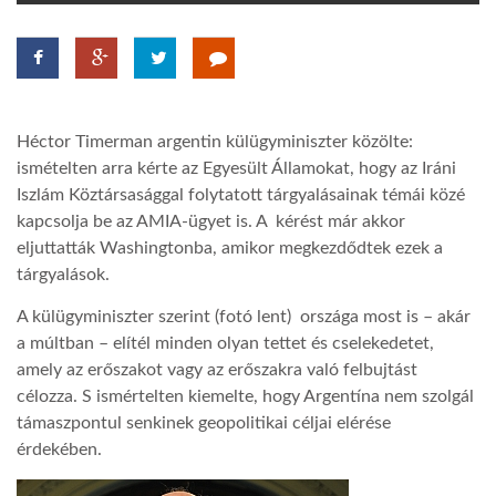
TROPICALMAGAZIN
GLOBOTV
Héctor Timerman argentin külügyminiszter közölte:
ismételten arra kérte az Egyesült Államokat, hogy az Iráni
AFRIKA TUDÁSTÁR
Iszlám Köztársasággal folytatott tárgyalásainak témái közé
kapcsolja be az AMIA-ügyet is. A kérést már akkor
eljuttatták Washingtonba, amikor megkezdődtek ezek a
A NAP SZÉPE
tárgyalások.
A külügyminiszter szerint (fotó lent) országa most is – akár
LINKTR.EE
a múltban – elítél minden olyan tettet és cselekedetet,
amely az erőszakot vagy az erőszakra való felbujtást
célozza. S ismértelten kiemelte, hogy Argentína nem szolgál
GLOBOZSARU
támaszpontul senkinek geopolitikai céljai elérése
érdekében.
DOBRAVERO.HU