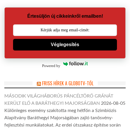
Értesüljön új cikkeinkről emailben!
Véglegesítés
Powered by
FRISS HÍREK A GLOBOTV-TŐL
MÁSODIK VILÁGHÁBORÚS PÁNCÉLTÖRŐ GRÁNÁT
KERÜLT ELŐ A BARÁTHEGYI MAJORSÁGBAN
2026-08-05
Különleges esemény szakította meg hétfőn a Szimbiózis
Alapítvány Baráthegyi Majorságában zajló tanösvény-
fejlesztési munkálatokat. Az erdei útszakasz építése során