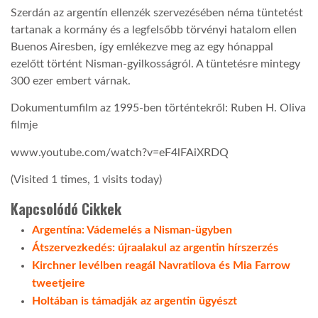
Szerdán az argentín ellenzék szervezésében néma tüntetést
tartanak a kormány és a legfelsőbb törvényi hatalom ellen
Buenos Airesben, így emlékezve meg az egy hónappal
ezelőtt történt Nisman-gyilkosságról. A tüntetésre mintegy
300 ezer embert várnak.
Dokumentumfilm az 1995-ben történtekről: Ruben H. Oliva
filmje
www.youtube.com/watch?v=eF4lFAiXRDQ
(Visited 1 times, 1 visits today)
Kapcsolódó Cikkek
Argentína: Vádemelés a Nisman-ügyben
Átszervezkedés: újraalakul az argentin hírszerzés
Kirchner levélben reagál Navratilova és Mia Farrow
tweetjeire
Holtában is támadják az argentin ügyészt