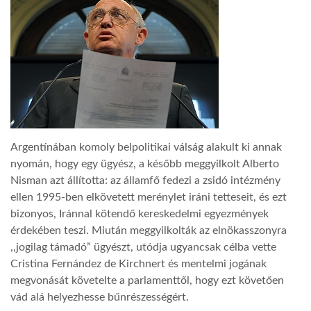
LATIMO.HU
GLOBOBOOK
Argentínában komoly belpolitikai válság alakult ki annak
nyomán, hogy egy ügyész, a később meggyilkolt Alberto
Nisman azt állította: az államfő fedezi a zsidó intézmény
ellen 1995-ben elkövetett merénylet iráni tetteseit, és ezt
bizonyos, Iránnal kötendő kereskedelmi egyezmények
érdekében teszi. Miután meggyilkolták az elnökasszonyra
,,jogilag támadó” ügyészt, utódja ugyancsak célba vette
Cristina Fernández de Kirchnert és mentelmi jogának
megvonását követelte a parlamenttől, hogy ezt követően
vád alá helyezhesse bűnrészességért.