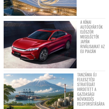
A KÍNAI
AUTÓGYÁRTÓK
ELŐSZÖR
MEGELŐZTÉK
JAPÁN
RIVÁLISAIKAT AZ
EU PIACÁN
TANZÁNIA ÚJ
FEJLESZTÉSI
STRATÉGIÁT
HIRDETETT A
GAZDASÁGI
NÖVEKEDÉS
FELGYORSÍTÁSÁRA