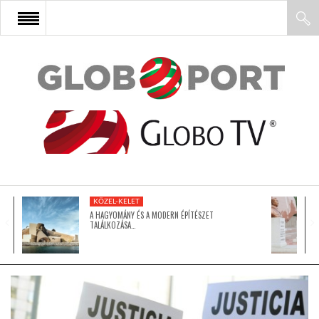
FŐOLDAL
AFRIKA
EURÓPA
KÖZEL-KELET
ÁZSIA
A HAGYOMÁNY ÉS A MODERN ÉPÍTÉSZET
TALÁLKOZÁSA…
ÉSZAK-AMERIKA
LATIN-AMERIKA