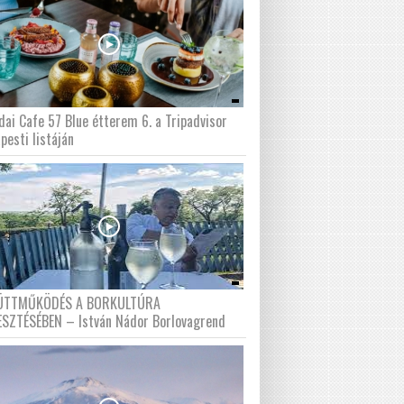
dai Cafe 57 Blue étterem 6. a Tripadvisor
pesti listáján
ÜTTMŰKÖDÉS A BORKULTÚRA
ESZTÉSÉBEN – István Nádor Borlovagrend