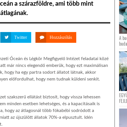
 óceán a szárazföldre, ami több mint
átlagának.
A bu
Twitter
Hozzászólás
buda
eti Óceán és Légkör Megfigyelő Intézet feladatai közé
att már nincs elegendő emberük, hogy ezt maximálisan
ák, hogy ha egy partra sodort állatot látnak, akkor
yen előfordulhat, hogy nem tudnak küldeni senkit.
EGY
et szakszerű ellátást biztosít, hogy vissza lehessen
FEJL
m minden esetben lehetséges, és a kapacitásaik is
da, hogy az átlagosnál több fókabébi sodródott a
att az újszülött állatok 70%-a elpusztult. Idén
t.