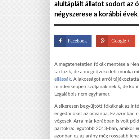
alultáplált állatot sodort az
négyszerese a korábbi évek 
Facebook
Google +
A magatehetetlen fókák mentése a Nemz
tartozik, de a megnövekedett munka mi
ellássák
. A lakosságot arról tájékoztatt
mindenképpen szóljanak nekik, de könn
Legalábbis nem egyhamar.
A sikeresen begyűjtött fókáknak az intéz
engedni őket az óceánba. Ez azonban ne
végesek. Arra már korábban is volt pél
partokra: legutóbb 2013-ban, amikor emi
azonban ez az arány még rosszabb lehe