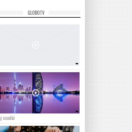
GLOBOTV
j csodái