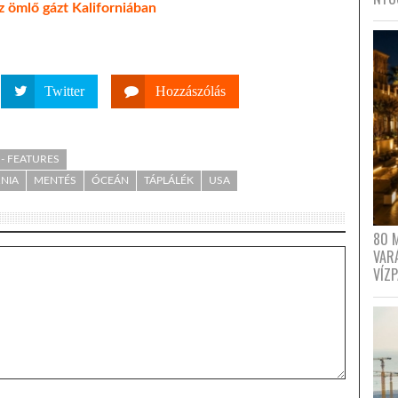
 ömlő gázt Kaliforniában
Twitter
Hozzászólás
- FEATURES
NIA
MENTÉS
ÓCEÁN
TÁPLÁLÉK
USA
80 
VAR
VÍZ