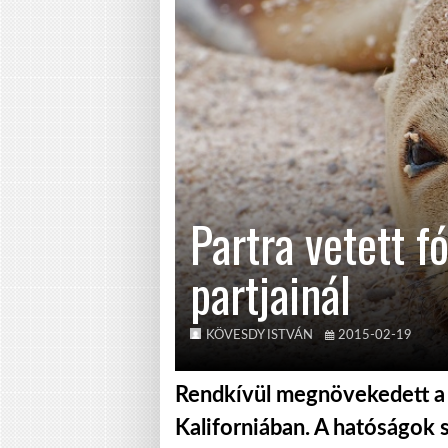
Partra vetett f
partjainál
KÖVESDY ISTVÁN
2015-02-19
Rendkívül megnövekedett a p
Kaliforniában. A hatóságok s