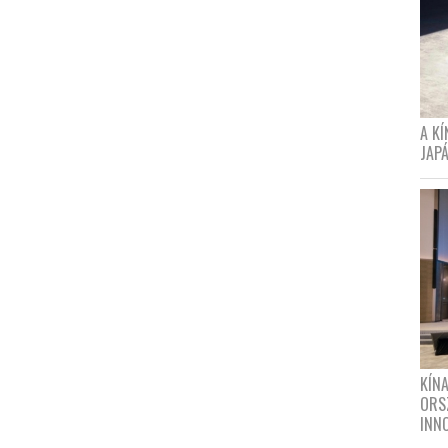
A K
JAPÁ
KÍN
ORS
INN