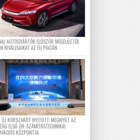
ÍNAI AUTÓGYÁRTÓK ELŐSZÖR MEGELŐZTÉK
N RIVÁLISAIKAT AZ EU PIACÁN
A ÚJ KORSZAKOT NYITOTT: MEGNYÍLT AZ
ZÁG ELSŐ ŰR-SZÁMÍTÁSTECHNIKAI
OVÁCIÓS KÖZPONTJA