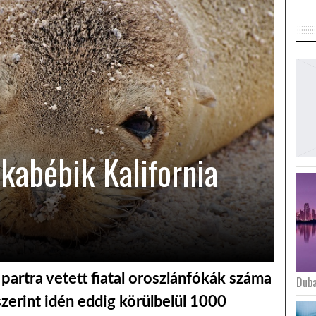
ókabébik Kalifornia
artra vetett fiatal oroszlánfókák száma
Duba
zerint idén eddig körülbelül 1000