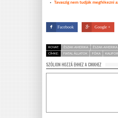
Tavaszig nem tudják megfékezni az
Facebook
Google +
ROVAT:
ÉSZAK-AMERIKA
ÉSZAK-AMERIKA 
CÍMKE:
FIATAL ÁLLATOK
FÓKA
KALIFOR
SZÓLJON HOZZÁ EHHEZ A CIKKHEZ