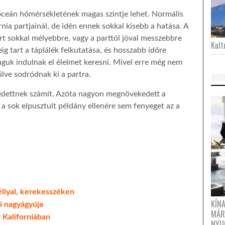
z óceán hőmérsékletének magas szintje lehet. Normális
rnia partjainál, de idén ennek sokkal kisebb a hatása. A
zért sokkal mélyebbre, vagy a parttól jóval messzebbre
Kultu
eig tart a táplálék felkutatása, és hosszabb időre
aguk indulnak el élelmet keresni. Mivel erre még nem
ülve sodródnak ki a partra.
édettnek számít. Azóta nagyon megnövekedett a
 a sok elpusztult példány ellenére sem fenyeget az a
éllyal, kerekesszéken
KÍN
ai nagyágyúja
MÁR
 Kaliforniában
NYU