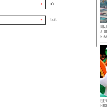
*
NÉV
*
EMAIL
KÍNA
ATO
REA
ELE
FÜG