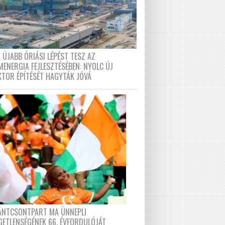
 ÚJABB ÓRIÁSI LÉPÉST TESZ AZ
MENERGIA FEJLESZTÉSÉBEN: NYOLC ÚJ
KTOR ÉPÍTÉSÉT HAGYTÁK JÓVÁ
FÁNTCSONTPART MA ÜNNEPLI
GETLENSÉGÉNEK 66. ÉVFORDULÓJÁT