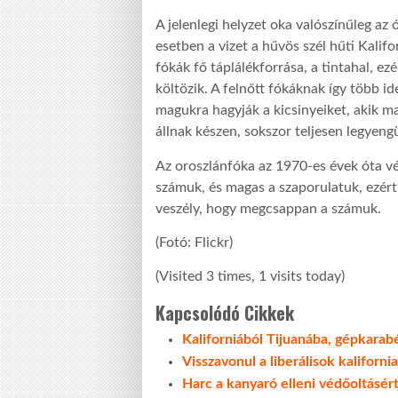
A jelenlegi helyzet oka valószínűleg a
esetben a vizet a hűvös szél hűti Kalifo
fókák fő táplálékforrása, a tintahal, e
költözik. A felnőtt fókáknak így több id
magukra hagyják a kicsinyeiket, akik m
állnak készen, sokszor teljesen legyeng
Az oroszlánfóka az 1970-es évek óta v
számuk, és magas a szaporulatuk, ezért
veszély, hogy megcsappan a számuk.
(Fotó: Flickr)
(Visited 3 times, 1 visits today)
Kapcsolódó Cikkek
Kaliforniából Tijuanába, gépkarab
Visszavonul a liberálisok kaliforni
Harc a kanyaró elleni védőoltásért