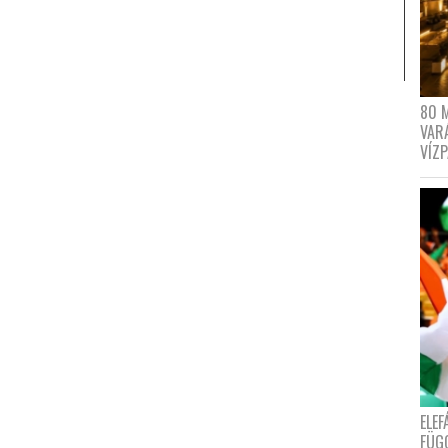
80 
VAR
VÍZ
ELE
FÜG