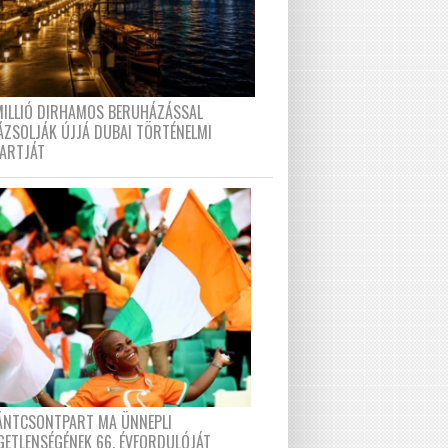
MILLIÓ DIRHAMOS BERUHÁZÁSSAL
ÁZSOLJÁK ÚJJÁ DUBAI TÖRTÉNELMI
PARTJÁT
FÁNTCSONTPART MA ÜNNEPLI
GETLENSÉGÉNEK 66. ÉVFORDULÓJÁT