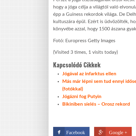
hogy a jóga célja a világtól való elvonu
épp a Guiness rekordok világa. De Delhi
kultuszára épül. Ezért is üdvözölték, h
könyvébe azzal, hogy 1500 ászana gyak
Fotó: Europress Getty Images
(Visited 3 times, 1 visits today)
Kapcsolódó Cikkek
Jógával az infarktus ellen
Más már lépni sem tud ennyi időse
(fotókkal)
Jógázni fog Putyin
Bikiniben síelés – Orosz rekord
Facebook
Google +