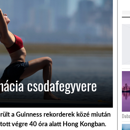
omácia csodafegyvere
került a Guinness rekorderek közé miután
Duba
tott végre 40 óra alatt Hong Kongban.