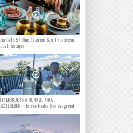
dai Cafe 57 Blue étterem 6. a Tripadvisor
pesti listáján
ÜTTMŰKÖDÉS A BORKULTÚRA
ESZTÉSÉBEN – István Nádor Borlovagrend