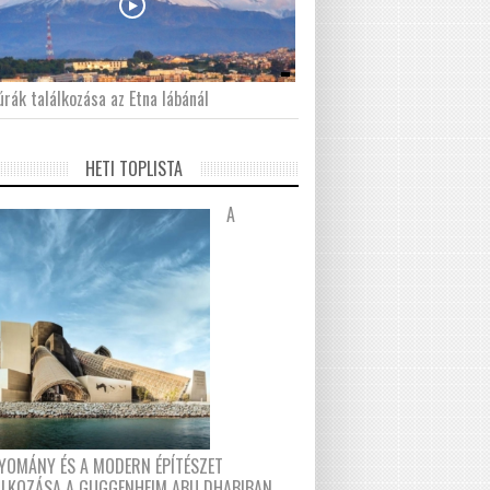
́rák találkozása az Etna lábánál
HETI TOPLISTA
A
YOMÁNY ÉS A MODERN ÉPÍTÉSZET
ÁLKOZÁSA A GUGGENHEIM ABU DHABIBAN