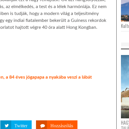
lás, az elmélkedés, a test és a lélek harmóniája. Ez nem
ben is tudják, hogy a modern világ a teljesítmény
ogy egy indiai fiatalember bekerült a Guiness rekordok
Kultu
orlatot hajtott végre 40 óra alatt Hong Kongban.
n, a 84 éves jógapapa a nyakába veszi a lábát
HAG
Twitter
Hozzászólás
TAL