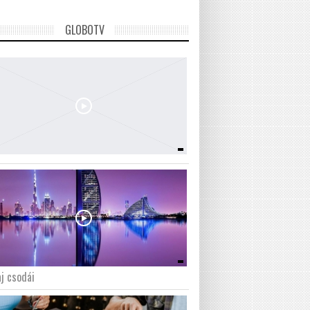
GLOBOTV
j csodái