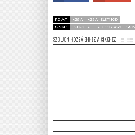
ROVAT:
ÁZSIA
ÁZSIA - ÉLETMÓD
CÍMKE:
EGÉSZSÉG
EGÉSZSÉGÜGY
GUI
SZÓLJON HOZZÁ EHHEZ A CIKKHEZ