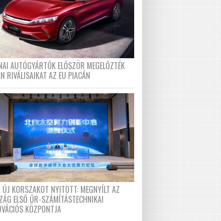
ÍNAI AUTÓGYÁRTÓK ELŐSZÖR MEGELŐZTÉK
N RIVÁLISAIKAT AZ EU PIACÁN
A ÚJ KORSZAKOT NYITOTT: MEGNYÍLT AZ
ZÁG ELSŐ ŰR-SZÁMÍTÁSTECHNIKAI
OVÁCIÓS KÖZPONTJA