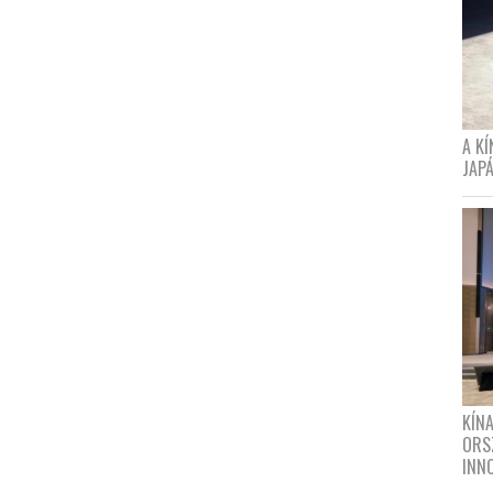
A K
JAPÁ
KÍN
ORS
INN