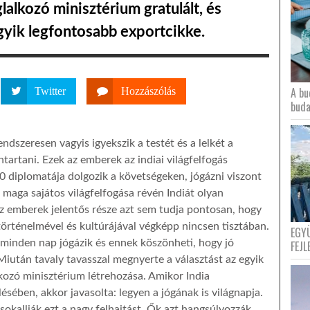
lalkozó minisztérium gratulált, és
egyik legfontosabb exportcikke.
A bu
Twitter
Hozzászólás
buda
ndszeresen vagyis igyekszik a testét és a lelkét a
tartani. Ezek az emberek az indiai világfelfogás
0 diplomatája dolgozik a követségeken, jógázni viszont
a maga sajátos világfelfogása révén Indiát olyan
az emberek jelentős része azt sem tudja pontosan, hogy
történelmével és kultúrájával végképp nincsen tisztában.
EGY
minden nap jógázik és ennek köszönheti, hogy jó
FEJL
iután tavaly tavasszal megnyerte a választást az egyik
alkozó minisztérium létrehozása. Amikor India
sében, akkor javasolta: legyen a jógának is világnapja.
 sokallják ezt a nagy felhajtást. Ők azt hangsúlyozzák,