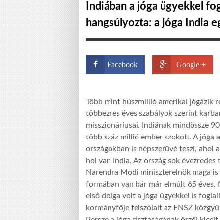
Indiában a jóga ügyekkel fog
hangsúlyozta: a jóga India 
Facebook
Google +
Több mint húszmillió amerikai jógázik re
többezres éves szabályok szerint karban
misszionáriusai. Indiának mindössze 90
több száz millió ember szokott. A jóga 
országokban is népszerűvé teszi, ahol 
hol van India. Az ország sok évezredes 
Narendra Modi miniszterelnök maga is 
formában van bár már elmúlt 65 éves. M
első dolga volt a jóga ügyekkel is fogl
kormányfője felszólalt az ENSZ közgyűlé
Persze a jóga tisztaságának őrzői kicsit