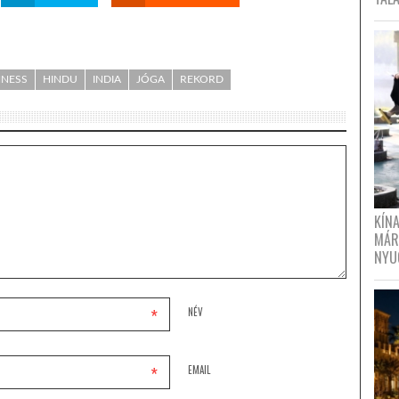
NNESS
HINDU
INDIA
JÓGA
REKORD
KÍN
MÁR
NYU
*
NÉV
*
EMAIL