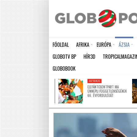
FŐOLDAL
AFRIKA
EURÓPA
ÁZSIA
ELEFÁNTCSONTPART MA ÜNNEPLI FÜGGETLENSÉGÉNEK 66. ÉVFORDULÓJÁT
HÁTBORZONGATÓ KAPCSOLAT A HAMBURGI KÉSELŐ ÉS A KOMBINÓS GYILKOS KÖZÖTT
KÍNA LAKOSSÁGA GYORS ÜTEMBEN
GLOBOTV BP
HÍR3D
TROPICALMAGAZI
GLOBOBOOK
AFRIKA
AFRIKA
ÚJ MECSETTEL
ELEFÁNTCSONTPART MA
GAZDAGODOTT NIGER EGYIK
ÜNNEPLI FÜGGETLENSÉGÉNEK
LEGNAGYOBB VÁROSA
66. ÉVFORDULÓJÁT