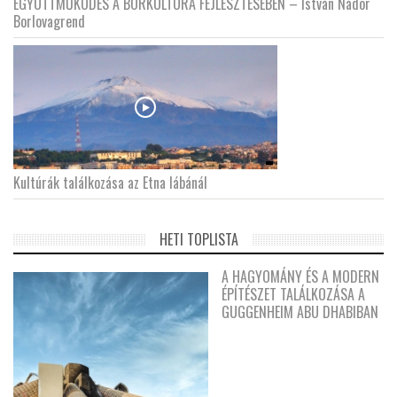
EGYÜTTMŰKÖDÉS A BORKULTÚRA FEJLESZTÉSÉBEN – István Nádor
Borlovagrend
Kultúrák találkozása az Etna lábánál
HETI TOPLISTA
A HAGYOMÁNY ÉS A MODERN
ÉPÍTÉSZET TALÁLKOZÁSA A
GUGGENHEIM ABU DHABIBAN