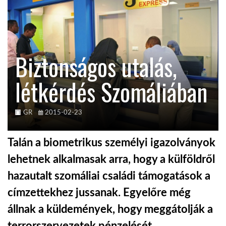
KÖZEL-KELET
Biztonságos utalás,
AUSZTRÁLIA
létkérdés Szomáliában
A VILÁG ITTHON
GR
2015-02-23
MÉDIA
Talán a biometrikus személyi igazolványok
lehetnek alkalmasak arra, hogy a külföldről
hazautalt szomáliai családi támogatások a
GLOBOTV BP
címzettekhez jussanak. Egyelőre még
állnak a küldemények, hogy meggátolják a
HÍR3D