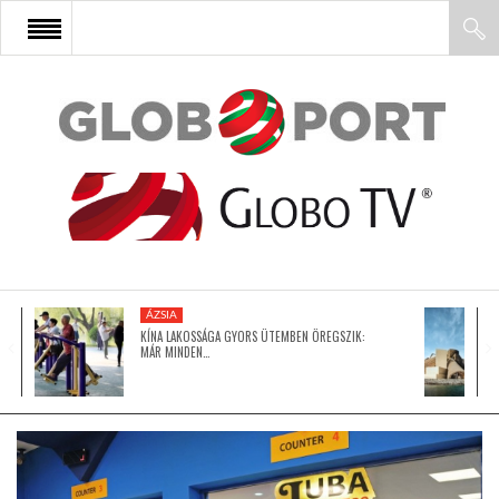
FŐOLDAL
AFRIKA
EURÓPA
ÁZSIA
ÁZSIA
KÍNA LAKOSSÁGA GYORS ÜTEMBEN ÖREGSZIK:
MÁR MINDEN…
ÉSZAK-AMERIKA
LATIN-AMERIKA