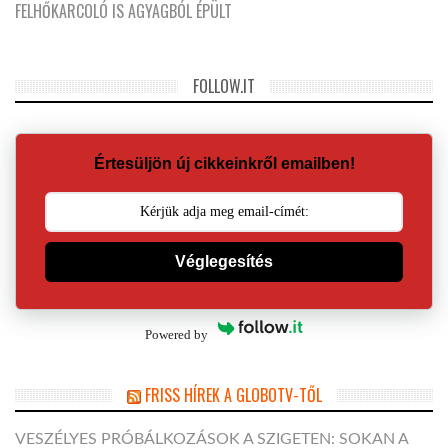
FELHŐKARCOLÓ IS AGYAGBÓL ÉPÜLT
FOLLOW.IT
Értesüljön új cikkeinkről emailben!
Véglegesítés
Powered by
FRISS HÍREK A GLOBOTV-TŐL
VESZÉLYES PRÓBÁLKOZÁSOK A SZIGETEN: SOKAN A