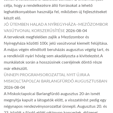
célja, hogy a rendelkezésre álló forrásokat a lehető
leghatékonyabban használja fel, miközben új fejlesztéseket
készít elő.
JÓ ÜTEMBEN HALAD A NYÍREGYHÁZA–MEZŐZOMBOR
VASÚTVONAL KORSZERŰSÍTÉSE
2026-08-04
A terveknek megfelelően zajlik a Mezőzombor és
Nyíregyháza közötti 100c jelű vasútvonal kiemelt felújítása.
A május végén elindított beruházás augusztus végéig tart, és
a rendkívüli nyári hőség sem akadályozta a kivitelezést.A
munkálatok során a hosszúsínek cseréjének döntő része
már elkészült.
ÜNNEPI PROGRAMSOROZATTAL NYIT ÚJRA A
MISKOLCTAPOLCAI BARLANGFÜRDŐ AUGUSZTUSBAN
2026-08-04
A Miskolctapolcai Barlangfürdő augusztus 20-án ismét
megnyitja kapuit a látogatók előtt, a visszatérést pedig egy
négynapos rendezvénysorozattal ünnepli. Augusztus 20. és
23. között a fürdő előtti sétányon koncertek, élőzenei