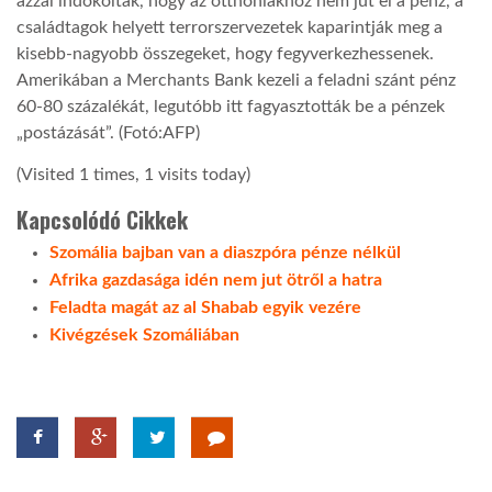
azzal indokolták, hogy az otthoniakhoz nem jut el a pénz, a
családtagok helyett terrorszervezetek kaparintják meg a
LATIMO.HU
kisebb-nagyobb összegeket, hogy fegyverkezhessenek.
Amerikában a Merchants Bank kezeli a feladni szánt pénz
60-80 százalékát, legutóbb itt fagyasztották be a pénzek
GLOBOBOOK
„postázását”. (Fotó:AFP)
(Visited 1 times, 1 visits today)
Kapcsolódó Cikkek
Szomália bajban van a diaszpóra pénze nélkül
Afrika gazdasága idén nem jut ötről a hatra
Feladta magát az al Shabab egyik vezére
Kivégzések Szomáliában