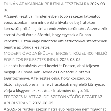
DUNÁN ÁT AKARNAK BEJUTNI A FESZTIVÁLRA
2026-08-
06
A Sziget Fesztivál minden évben több százezer látogatót
vonz, azonban nem mindenki a hivatalos bejáratokon
keresztül próbál eljutni a rendezvény területére. A szervezők
szerint évről évre előfordul, hogy egyesek a Dunán
keresztül, úszva vagy különféle vízi eszközökkel szeretnének
bejutni az Óbudai-szigetre.
MODERN ÓVODA ÉPÜLHET ENCSEN: KÖZEL 400 MILLIÓ
FORINTOS FEJLESZTÉS INDUL
2026-08-05
Jelentős beruházás veszi kezdetét Encsen, ahol teljesen
megújul a Csoda-Vár Óvoda és Bölcsőde 2. számú
tagintézménye. A fejlesztés célja, hogy korszerűbb,
biztonságosabb és a mai elvárásoknak megfelelő környezet
várja a kisgyermekeket és az intézmény dolgozóit.
FERTŐZÉS MIATT AZ IDEI SZEZON VÉGÉIG BEZÁRT AZ
ARLÓI STRAND
2026-08-05
A 2026-os fürdési szezon hátralévő részében nem fogadhat