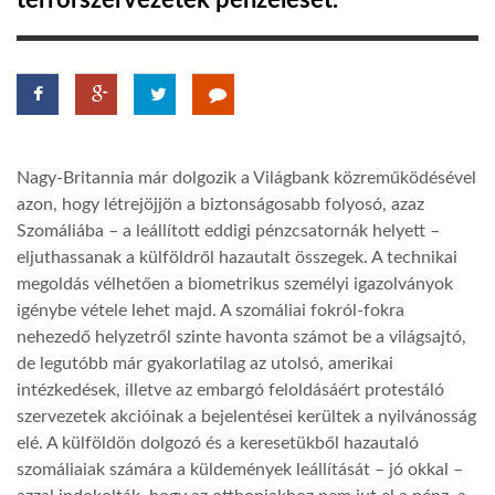
terrorszervezetek pénzelését.
TROPICALMAGAZIN
GLOBOTV
Nagy-Britannia már dolgozik a Világbank közreműködésével
AFRIKA TUDÁSTÁR
azon, hogy létrejöjjön a biztonságosabb folyosó, azaz
Szomáliába – a leállított eddigi pénzcsatornák helyett –
eljuthassanak a külföldről hazautalt összegek. A technikai
A NAP SZÉPE
megoldás vélhetően a biometrikus személyi igazolványok
igénybe vétele lehet majd. A szomáliai fokról-fokra
LINKTR.EE
nehezedő helyzetről szinte havonta számot be a világsajtó,
de legutóbb már gyakorlatilag az utolsó, amerikai
intézkedések, illetve az embargó feloldásáért protestáló
GLOBOZSARU
szervezetek akcióinak a bejelentései kerültek a nyilvánosság
elé. A külföldön dolgozó és a keresetükből hazautaló
szomáliaiak számára a küldemények leállítását – jó okkal –
DOBRAVERO.HU