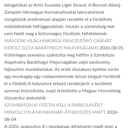
látogatókat az Arlói Suvadás Liget Strand. A Borsod-Abaúj-
Zemplén Vármegyei Kormányhivatal laboratóriumi
vizsgálatok eredményei alapján rendelte el a fürdőhely
működésének felfüggesztését, miután a vízminőség már
nem felelt meg a biztonságos fürdőzés feltételeinek.
MÁSODIK VILÁGHÁBORÚS PÁNCÉLTÖRŐ GRÁNÁT
KERÜLT ELŐ A BARÁTHEGYI MAJORSÁGBAN
2026-08-05
Különleges esemény szakította meg hétfőn a Szimbiózis
Alapítvány Baráthegyi Majorságában zajló tanösvény-
fejlesztési munkálatokat. Az erdei útszakasz építése során
egy munkagép egy robbanótestnek látszó tárgyat fordított
ki a földből.A helyszínre érkező rendőrjárőr a területet
azonnal biztosította, majd értesítette a Magyar Honvédség
tűzszerész alakulatát.
SZOMBATON IS FIZETNI KELL A PARKOLÁSÉRT
MISKOLCON A MUNKANAP-ÁTHELYEZÉS MIATT
2026-
08-04
A 2026. augusztus 8-i munkanap-áthelyezés miatt ezen a