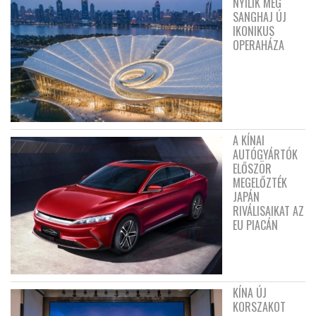
NYÍLIK MEG
SANGHAJ ÚJ
IKONIKUS
OPERAHÁZA
A KÍNAI
AUTÓGYÁRTÓK
ELŐSZÖR
MEGELŐZTÉK
JAPÁN
RIVÁLISAIKAT AZ
EU PIACÁN
KÍNA ÚJ
KORSZAKOT