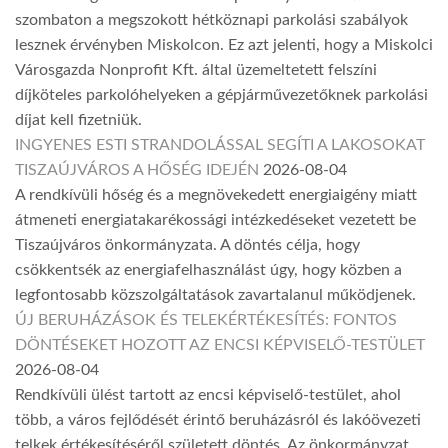
szombaton a megszokott hétköznapi parkolási szabályok
lesznek érvényben Miskolcon. Ez azt jelenti, hogy a Miskolci
Városgazda Nonprofit Kft. által üzemeltetett felszíni
díjköteles parkolóhelyeken a gépjárművezetőknek parkolási
díjat kell fizetniük.
INGYENES ESTI STRANDOLÁSSAL SEGÍTI A LAKOSOKAT
TISZAÚJVÁROS A HŐSÉG IDEJÉN
2026-08-04
A rendkívüli hőség és a megnövekedett energiaigény miatt
átmeneti energiatakarékossági intézkedéseket vezetett be
Tiszaújváros önkormányzata. A döntés célja, hogy
csökkentsék az energiafelhasználást úgy, hogy közben a
legfontosabb közszolgáltatások zavartalanul működjenek.
ÚJ BERUHÁZÁSOK ÉS TELEKÉRTÉKESÍTÉS: FONTOS
DÖNTÉSEKET HOZOTT AZ ENCSI KÉPVISELŐ-TESTÜLET
2026-08-04
Rendkívüli ülést tartott az encsi képviselő-testület, ahol
több, a város fejlődését érintő beruházásról és lakóövezeti
telkek értékesítéséről született döntés. Az önkormányzat