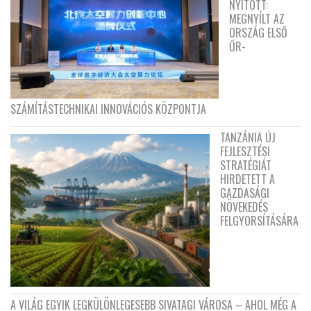
NYITOTT:
MEGNYÍLT AZ
ORSZÁG ELSŐ
ŰR-
SZÁMÍTÁSTECHNIKAI INNOVÁCIÓS KÖZPONTJA
TANZÁNIA ÚJ
FEJLESZTÉSI
STRATÉGIÁT
HIRDETETT A
GAZDASÁGI
NÖVEKEDÉS
FELGYORSÍTÁSÁRA
A VILÁG EGYIK LEGKÜLÖNLEGESEBB SIVATAGI VÁROSA – AHOL MÉG A