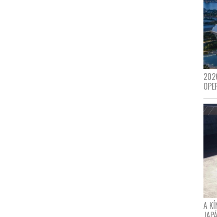
202
OPE
A K
JAPÁ