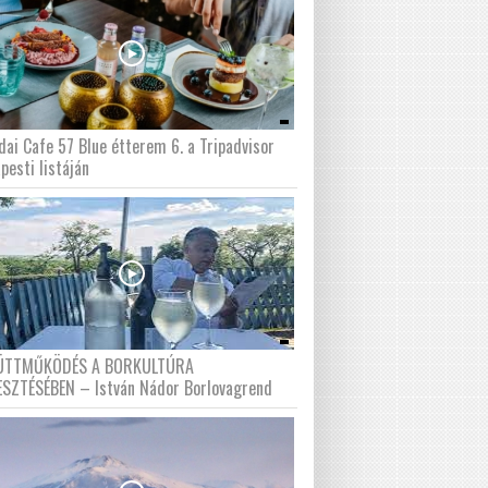
dai Cafe 57 Blue étterem 6. a Tripadvisor
pesti listáján
ÜTTMŰKÖDÉS A BORKULTÚRA
ESZTÉSÉBEN – István Nádor Borlovagrend