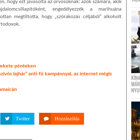
, hogy ezt javasolta az orvosoknak: azok számára, akik
dalomcsillapítóként, engedélyezzék a marihuána
ttan megtiltotta, hogy „szórakozás céljából” alkoholt
rtodoxok.
 fekete pénteken
szívós lajhár” anti-fű kampánnyal, az internet mégis
KÍN
MÁR
NYU
Jamaicán
Twitter
Hozzászólás