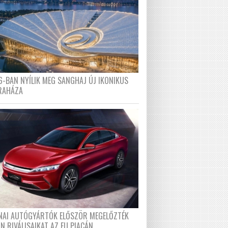
6-BAN NYÍLIK MEG SANGHAJ ÚJ IKONIKUS
RAHÁZA
ÍNAI AUTÓGYÁRTÓK ELŐSZÖR MEGELŐZTÉK
N RIVÁLISAIKAT AZ EU PIACÁN