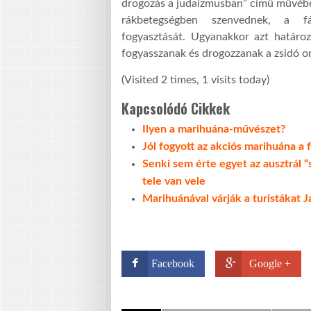
drogozás a judaizmusban” című művében
rákbetegségben szenvednek, a fáj
fogyasztását. Ugyanakkor azt határozo
fogyasszanak és drogozzanak a zsidó o
(Visited 2 times, 1 visits today)
Kapcsolódó Cikkek
Ilyen a marihuána-művészet?
Jól fogyott az akciós marihuána a
Senki sem érte egyet az ausztrál “
tele van vele
Marihuánával várják a turistákat 
Facebook
Google +