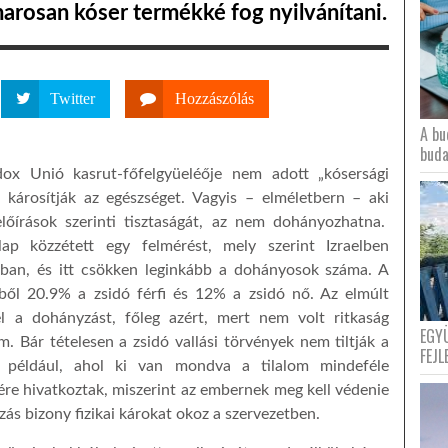
marosan kóser termékké fog nyilvánítani.
Twitter
Hozzászólás
A bu
buda
dox Unió kasrut-főfelgyüeléője nem adott „kósersági
k károsítják az egészséget. Vagyis – elméletbern – aki
előírások szerinti tisztaságát, az nem dohányozhatna.
ap közzétett egy felmérést, mely szerint Izraelben
ban, és itt csökken leginkább a dohányosok száma. A
ből 20.9% a zsidó férfi és 12% a zsidó nő. Az elmúlt
el a dohányzást, főleg azért, mert nem volt ritkaság
EGY
. Bár tételesen a zsidó vallási törvények nem tiltják a
FEJL
l például, ahol ki van mondva a tilalom mindeféle
ére hivatkoztak, miszerint az embernek meg kell védenie
yzás bizony fizikai károkat okoz a szervezetben.