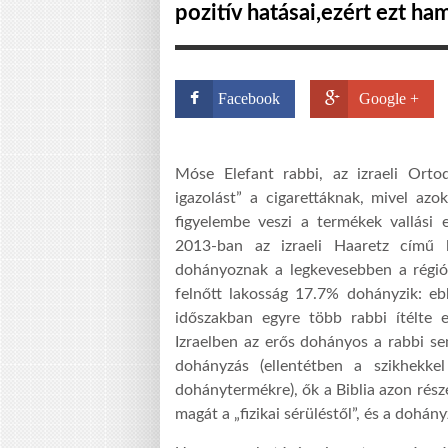
pozitív hatásai,ezért ezt ha
Facebook
Google +
Móse Elefant rabbi, az izraeli Orto
igazolást” a cigarettáknak, mivel azo
figyelembe veszi a termékek vallási 
2013-ban az izraeli Haaretz című l
dohányoznak a legkevesebben a régió
felnőtt lakosság 17.7% dohányzik: eb
időszakban egyre több rabbi ítélte 
Izraelben az erős dohányos a rabbi sem
dohányzás (ellentétben a szikhekke
dohánytermékre), ők a Biblia azon rész
magát a „fizikai sérüléstől”, és a dohán