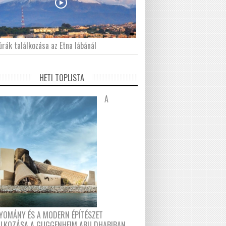
́rák találkozása az Etna lábánál
HETI TOPLISTA
A
YOMÁNY ÉS A MODERN ÉPÍTÉSZET
ÁLKOZÁSA A GUGGENHEIM ABU DHABIBAN