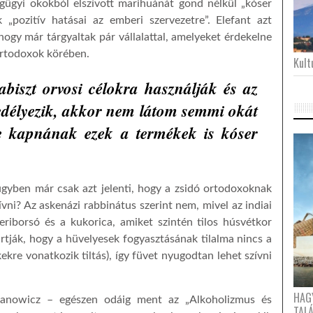
gügyi okokból elszívott marihuánát gond nélkül „kóser
 „pozitív hatásai az emberi szervezetre”. Elefant azt
, hogy már tárgyaltak pár vállalattal, amelyeket érdekelne
ortodoxok körében.
Kultu
iszt orvosi célokra használják és az
gedélyezik, akkor nem látom semmi okát
e kapnának ezek a termékek is kóser
ügyben már csak azt jelenti, hogy a zsidó ortodoxoknak
vni? Az askenázi rabbinátus szerint nem, mivel az indiai
eriborsó és a kukorica, amiket szintén tilos húsvétkor
artják, hogy a hüvelyesek fogyasztásának tilalma nincs a
ekre vonatkozik tiltás), így füvet nyugodtan lehet szívni
HAG
manowicz – egészen odáig ment az „Alkoholizmus és
TAL