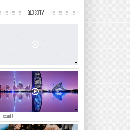
GLOBOTV
j csodái