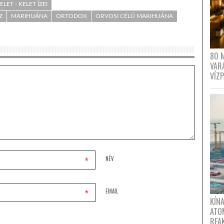
LET - KELET ÍZEI
Z
MARIHUÁNA
ORTODOX
ORVOSI CÉLÚ MARIHUÁNA
80 
VAR
VÍZ
*
NÉV
*
EMAIL
KÍNA
ATO
REA