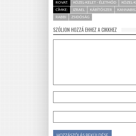
ROVAT:
KÖZEL-KELET - ÉLETMÓD
KÖZEL-KE
CÍMKE:
IZRAEL
KÁBÍTÓSZER
KANNABIS
RABBI
ZSIDÓSÁG
SZÓLJON HOZZÁ EHHEZ A CIKKHEZ