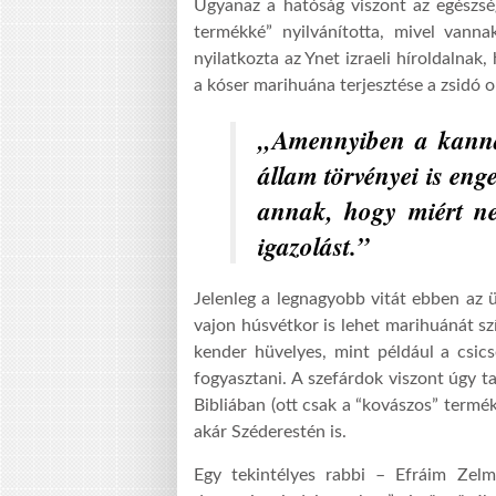
Ugyanaz a hatóság viszont az egészsé
termékké” nyilvánította, mivel vannak
nyilatkozta az Ynet izraeli híroldalnak
a kóser marihuána terjesztése a zsidó 
„Amennyiben a kannab
állam törvényei is en
annak, hogy miért n
igazolást.”
Jelenleg a legnagyobb vitát ebben az 
vajon húsvétkor is lehet marihuánát szí
kender hüvelyes, mint például a csics
fogyasztani. A szefárdok viszont úgy t
Bibliában (ott csak a “kovászos” termék
akár Széderestén is.
Egy tekintélyes rabbi – Efráim Zel