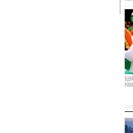
ELE
FÜG