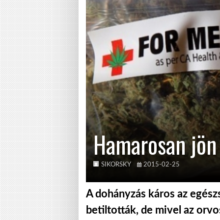
Hamarosan jön
SIKORSKY
2015-02-25
A dohányzás káros az egészs
betiltották, de mivel az or