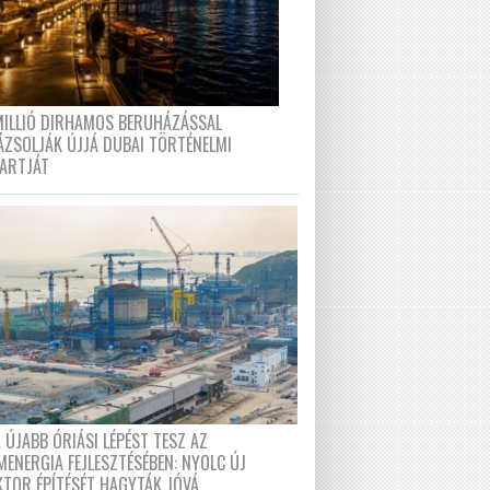
MILLIÓ DIRHAMOS BERUHÁZÁSSAL
ÁZSOLJÁK ÚJJÁ DUBAI TÖRTÉNELMI
PARTJÁT
 ÚJABB ÓRIÁSI LÉPÉST TESZ AZ
MENERGIA FEJLESZTÉSÉBEN: NYOLC ÚJ
KTOR ÉPÍTÉSÉT HAGYTÁK JÓVÁ