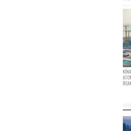
KÍNA
ATO
REA