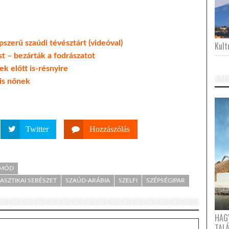
épszerű szaúdi tévésztárt (videóval)
Kultu
t – bezárták a fodrászatot
ek előtt is-résnyire
gis nőnek
Twitter
Hozzászólás
TMÓD
LASZTIKAI SEBÉSZET
SZAÚD-ARÁBIA
SZELFI
SZÉPSÉGIPAR
HAG
TAL