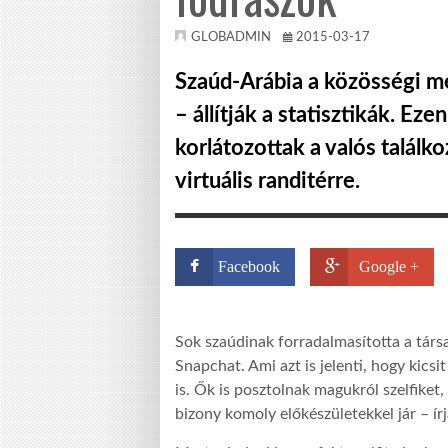
GLOBADMIN
2015-03-17
Szaúd-Arábia a közösségi mé
– állítják a statisztikák. Ez
korlátozottak a valós találk
virtuális randitérre.
Facebook
Google +
Sok szaúdinak forradalmasította a társa
Snapchat. Ami azt is jelenti, hogy kics
is. Ők is posztolnak magukról szelfiket,
bizony komoly előkészületekkel jár – ír