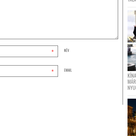
*
NÉV
*
EMAIL
KÍN
MÁR
NYU