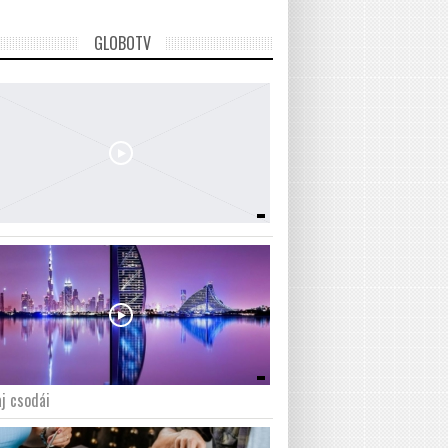
GLOBOTV
j csodái