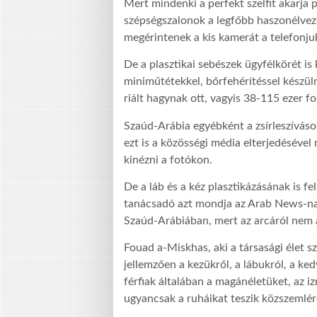
Mert mindenki a perfekt szelfit akarja 
szépségszalonok a legfőbb haszonélvez
megérintenek a kis kamerát a telefonju
De a plasztikai sebészek ügyfélkörét is k
miniműtétekkel, bőrfehérítéssel készü
riált hagynak ott, vagyis 38-115 ezer fo
Szaúd-Arábia egyébként a zsírleszívások
ezt is a közösségi média elterjedésével
kinézni a fotókon.
De a láb és a kéz plasztikázásának is fe
tanácsadó azt mondja az Arab News-nak,
Szaúd-Arábiában, mert az arcáról nem 
Fouad a-Miskhas, aki a társasági élet sz
jellemzően a kezükről, a lábukról, a ke
férfiak általában a magánéletüket, az 
ugyancsak a ruháikat teszik közszemlér