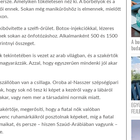
persze. Amelyiken tökéletesen néz ki. A borbélyok és a
ői ennek. Sokan még manikűröshöz is elmennek, mielőtt
kon.
ibővítette a szelfi-őrület. Botox-injekciókkal, lézeres
lnek sokan az önfotózáshoz. Alkalmanként 500 és 1500
A bu
rintnyi összeget.
buda
 tekintetében is vezet az arab világban, és a szakértők
 magyarázzák. Azzal, hogy egyszerűen mindenki jól akar
lszállóban van a csillaga. Oroba al-Nasszer szépségipari
 hogy sok nő tesz ki képet a kezéről vagy a lábáról
akar, vagy nem mer a társadalmi normák miatt.
EGY
akértője, megerősíti, hogy a fiatal nők valóban
FEJL
dvenc ruhamárkáikról posztolnak képeket, míg a fiatal
izmaikat, és persze – hiszen Szaúd-Arábiában vagyunk –
e.