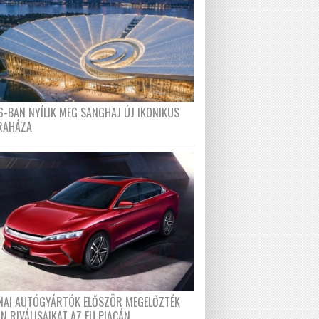
6-BAN NYÍLIK MEG SANGHAJ ÚJ IKONIKUS
RAHÁZA
ÍNAI AUTÓGYÁRTÓK ELŐSZÖR MEGELŐZTÉK
N RIVÁLISAIKAT AZ EU PIACÁN