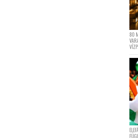
80 
VAR
VÍZ
ELE
FÜG