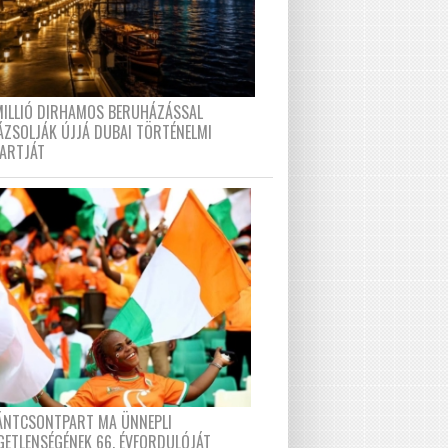
MILLIÓ DIRHAMOS BERUHÁZÁSSAL
ÁZSOLJÁK ÚJJÁ DUBAI TÖRTÉNELMI
PARTJÁT
FÁNTCSONTPART MA ÜNNEPLI
GETLENSÉGÉNEK 66. ÉVFORDULÓJÁT