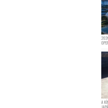
202
OPE
A K
JAPÁ