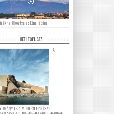
́rák találkozása az Etna lábánál
HETI TOPLISTA
A
YOMÁNY ÉS A MODERN ÉPÍTÉSZET
ÁLKOZÁSA A GUGGENHEIM ABU DHABIBAN