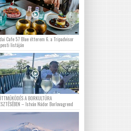
dai Cafe 57 Blue étterem 6. a Tripadvisor
pesti listáján
ÜTTMŰKÖDÉS A BORKULTÚRA
ESZTÉSÉBEN – István Nádor Borlovagrend