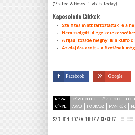
(Visited 6 times, 1 visits today)
Kapcsolódó Cikkek
Szelfizés miatt tartóztatták le a n
Nem szolgált ki egy kerekesszékes
A rijádi tőzsde megnyílik a külföldi
Az olaj ára esett – a fizetések mé
Facebook
Google +
ROVAT:
KÖZEL-KELET
KÖZEL-KELET - ÉLE
CÍMKE:
ARAB
FODRÁSZ
MANIKŰR
P
SZÓLJON HOZZÁ EHHEZ A CIKKHEZ