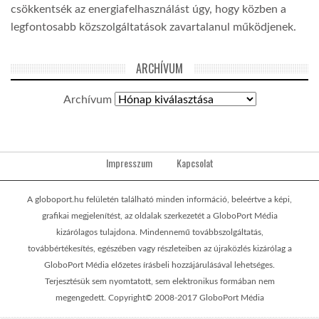
csökkentsék az energiafelhasználást úgy, hogy közben a
legfontosabb közszolgáltatások zavartalanul működjenek.
ARCHÍVUM
Archívum
Impresszum
Kapcsolat
A globoport.hu felületén található minden információ, beleértve a képi,
grafikai megjelenítést, az oldalak szerkezetét a GloboPort Média
kizárólagos tulajdona. Mindennemű továbbszolgáltatás,
továbbértékesítés, egészében vagy részleteiben az újraközlés kizárólag a
GloboPort Média előzetes írásbeli hozzájárulásával lehetséges.
Terjesztésük sem nyomtatott, sem elektronikus formában nem
megengedett. Copyright© 2008-2017 GloboPort Média