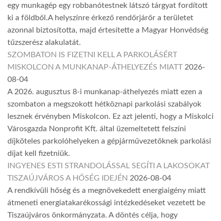
egy munkagép egy robbanótestnek látszó tárgyat fordított
ki a földből.A helyszínre érkező rendőrjárőr a területet
azonnal biztosította, majd értesítette a Magyar Honvédség
tűzszerész alakulatát.
SZOMBATON IS FIZETNI KELL A PARKOLÁSÉRT
MISKOLCON A MUNKANAP-ÁTHELYEZÉS MIATT
2026-
08-04
A 2026. augusztus 8-i munkanap-áthelyezés miatt ezen a
szombaton a megszokott hétköznapi parkolási szabályok
lesznek érvényben Miskolcon. Ez azt jelenti, hogy a Miskolci
Városgazda Nonprofit Kft. által üzemeltetett felszíni
díjköteles parkolóhelyeken a gépjárművezetőknek parkolási
díjat kell fizetniük.
INGYENES ESTI STRANDOLÁSSAL SEGÍTI A LAKOSOKAT
TISZAÚJVÁROS A HŐSÉG IDEJÉN
2026-08-04
A rendkívüli hőség és a megnövekedett energiaigény miatt
átmeneti energiatakarékossági intézkedéseket vezetett be
Tiszaújváros önkormányzata. A döntés célja, hogy