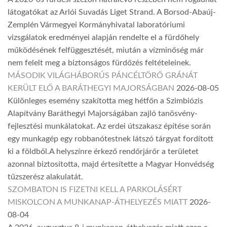
látogatókat az Arlói Suvadás Liget Strand. A Borsod-Abaúj-
Zemplén Vármegyei Kormányhivatal laboratóriumi
vizsgálatok eredményei alapján rendelte el a fürdőhely
működésének felfüggesztését, miután a vízminőség már
nem felelt meg a biztonságos fürdőzés feltételeinek.
MÁSODIK VILÁGHÁBORÚS PÁNCÉLTÖRŐ GRÁNÁT
KERÜLT ELŐ A BARÁTHEGYI MAJORSÁGBAN
2026-08-05
Különleges esemény szakította meg hétfőn a Szimbiózis
Alapítvány Baráthegyi Majorságában zajló tanösvény-
fejlesztési munkálatokat. Az erdei útszakasz építése során
egy munkagép egy robbanótestnek látszó tárgyat fordított
ki a földből.A helyszínre érkező rendőrjárőr a területet
azonnal biztosította, majd értesítette a Magyar Honvédség
tűzszerész alakulatát.
SZOMBATON IS FIZETNI KELL A PARKOLÁSÉRT
MISKOLCON A MUNKANAP-ÁTHELYEZÉS MIATT
2026-
08-04