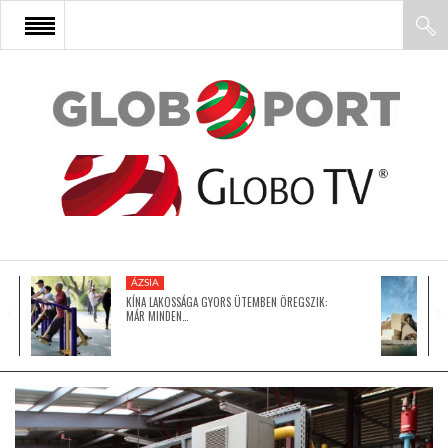
FŐOLDAL
AFRIKA
EURÓPA
ÁZSIA
ÁZSIA
KÍNA LAKOSSÁGA GYORS ÜTEMBEN ÖREGSZIK:
MÁR MINDEN…
ÉSZAK-AMERIKA
LATIN-AMERIKA