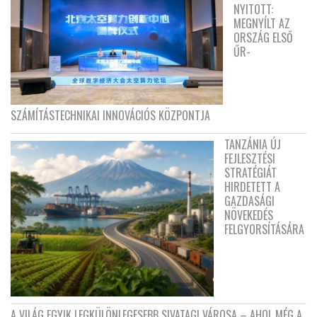
NYITOTT:
MEGNYÍLT AZ
ORSZÁG ELSŐ
ŰR-
SZÁMÍTÁSTECHNIKAI INNOVÁCIÓS KÖZPONTJA
TANZÁNIA ÚJ
FEJLESZTÉSI
STRATÉGIÁT
HIRDETETT A
GAZDASÁGI
NÖVEKEDÉS
FELGYORSÍTÁSÁRA
A VILÁG EGYIK LEGKÜLÖNLEGESEBB SIVATAGI VÁROSA – AHOL MÉG A