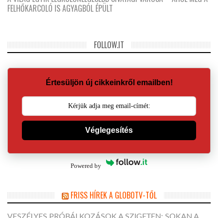
FELHŐKARCOLÓ IS AGYAGBÓL ÉPÜLT
FOLLOW.IT
Értesüljön új cikkeinkről emailben!
Véglegesítés
Powered by
FRISS HÍREK A GLOBOTV-TŐL
VESZÉLYES PRÓBÁLKOZÁSOK A SZIGETEN: SOKAN A