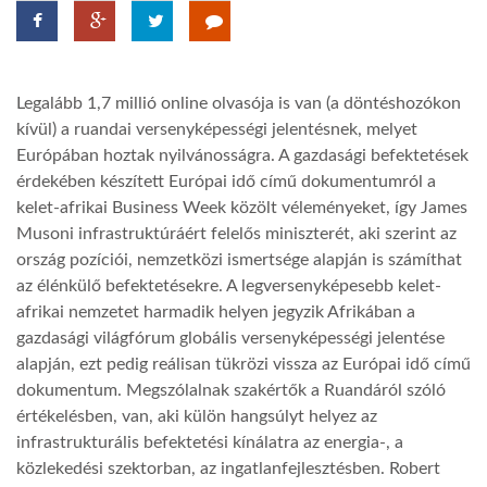
TROPICALMAGAZIN
Legalább 1,7 millió online olvasója is van (a döntéshozókon
GLOBOTV
kívül) a ruandai versenyképességi jelentésnek, melyet
Európában hoztak nyilvánosságra. A gazdasági befektetések
érdekében készített Európai idő című dokumentumról a
AFRIKA TUDÁSTÁR
kelet-afrikai Business Week közölt véleményeket, így James
Musoni infrastruktúráért felelős miniszterét, aki szerint az
A NAP SZÉPE
ország pozíciói, nemzetközi ismertsége alapján is számíthat
az élénkülő befektetésekre. A legversenyképesebb kelet-
afrikai nemzetet harmadik helyen jegyzik Afrikában a
LINKTR.EE
gazdasági világfórum globális versenyképességi jelentése
alapján, ezt pedig reálisan tükrözi vissza az Európai idő című
dokumentum. Megszólalnak szakértők a Ruandáról szóló
GLOBOZSARU
értékelésben, van, aki külön hangsúlyt helyez az
infrastrukturális befektetési kínálatra az energia-, a
DOBRAVERO.HU
közlekedési szektorban, az ingatlanfejlesztésben. Robert