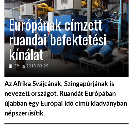
KÖZEL-KELET
Európának címzett
ruandai befektetési
AUSZTRÁLIA
kínálat
A VILÁG ITTHON
GR
2015-03-25
MÉDIA
Az Afrika Svájcának, Szingapúrjának is
nevezett országot, Ruandát Európában
újabban egy Európai idő című kiadványban
GLOBOTV BP
népszerűsítik.
HÍR3D