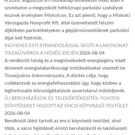
A 2026. augusztus 8-i munkanap-áthelyezés miatt ezen a
szombaton a megszokott hétköznapi parkolási szabályok
lesznek érvényben Miskolcon. Ez azt jelenti, hogy a Miskolci
Városgazda Nonprofit Kft. által üzemeltetett felszíni
díjköteles parkolóhelyeken a gépjárművezetőknek parkolási
díjat kell fizetniük.
INGYENES ESTI STRANDOLÁSSAL SEGÍTI A LAKOSOKAT
TISZAÚJVÁROS A HŐSÉG IDEJÉN
2026-08-04
A rendkívüli hőség és a megnövekedett energiaigény miatt
átmeneti energiatakarékossági intézkedéseket vezetett be
Tiszaújváros önkormányzata. A döntés célja, hogy
csökkentsék az energiafelhasználást úgy, hogy közben a
legfontosabb közszolgáltatások zavartalanul működjenek.
ÚJ BERUHÁZÁSOK ÉS TELEKÉRTÉKESÍTÉS: FONTOS
DÖNTÉSEKET HOZOTT AZ ENCSI KÉPVISELŐ-TESTÜLET
2026-08-04
Rendkívüli ülést tartott az encsi képviselő-testület, ahol
több, a város fejlődését érintő beruházásról és lakóövezeti