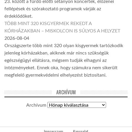
23. között a fürdő előtti sétányon koncertek, élőzenei
fellépések és szórakoztató programok várják az
érdeklődőket.
TÖBB MINT 320 KISGYERMEK REKEDT A
KÓRHÁZAKBAN – MISKOLCON IS SÚLYOS A HELYZET
2026-08-04
Országszerte több mint 320 olyan kisgyermek tartózkodik
jelenleg kórházakban, akiknek már nincs szükségük
egészségügyi ellátásra, mégsem tudják elhagyni az
intézményeket. Ennek oka, hogy számukra nem sikerült
megfelelő gyermekvédelmi elhelyezést biztosítani.
ARCHÍVUM
Archívum
Impresszum
Kapcsolat