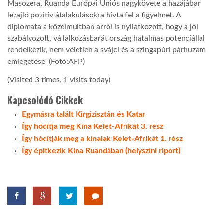
Masozera, Ruanda Európai Uniós nagykövete a hazájában
lezajló pozitív átalakulásokra hívta fel a figyelmet. A
LATIMO.HU
diplomata a közelmúltban arról is nyilatkozott, hogy a jól
szabályozott, vállalkozásbarát ország hatalmas potenciállal
rendelkezik, nem véletlen a svájci és a szingapúri párhuzam
GLOBOBOOK
emlegetése. (Fotó:AFP)
(Visited 3 times, 1 visits today)
Kapcsolódó Cikkek
Egymásra talált Kirgizisztán és Katar
Így hódítja meg Kína Kelet-Afrikát 3. rész
Így hódítják meg a kínaiak Kelet-Afrikát 1. rész
Így építkezik Kína Ruandában (helyszíni riport)