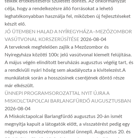
telkek értékesítéséről született döntés. Az önkormányzat
célja, hogy a rendelkezésre álló forrásokat a lehető
leghatékonyabban használja fel, miközben új fejlesztéseket
készít elő.
JÓ ÜTEMBEN HALAD A NYÍREGYHÁZA–MEZŐZOMBOR
VASÚTVONAL KORSZERŰSÍTÉSE
2026-08-04
A terveknek megfelelően zajlik a Mezőzombor és
Nyíregyháza közötti 100c jelű vasútvonal kiemelt felújítása.
A május végén elindított beruházás augusztus végéig tart, és
a rendkívüli nyári hőség sem akadályozta a kivitelezést.A
munkálatok során a hosszúsínek cseréjének döntő része
már elkészült.
ÜNNEPI PROGRAMSOROZATTAL NYIT ÚJRA A
MISKOLCTAPOLCAI BARLANGFÜRDŐ AUGUSZTUSBAN
2026-08-04
A Miskolctapolcai Barlangfürdő augusztus 20-án ismét
megnyitja kapuit a látogatók előtt, a visszatérést pedig egy
négynapos rendezvénysorozattal ünnepli. Augusztus 20. és