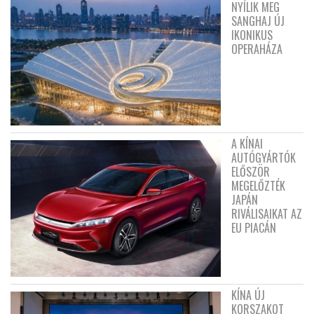
NYÍLIK MEG
SANGHAJ ÚJ
IKONIKUS
OPERAHÁZA
A KÍNAI
AUTÓGYÁRTÓK
ELŐSZÖR
MEGELŐZTÉK
JAPÁN
RIVÁLISAIKAT AZ
EU PIACÁN
KÍNA ÚJ
KORSZAKOT