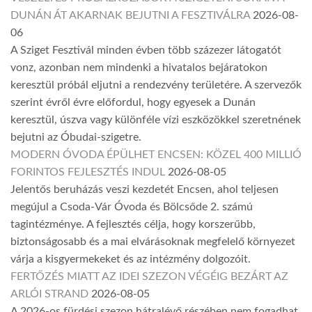
DUNÁN ÁT AKARNAK BEJUTNI A FESZTIVÁLRA
2026-08-
06
A Sziget Fesztivál minden évben több százezer látogatót
vonz, azonban nem mindenki a hivatalos bejáratokon
keresztül próbál eljutni a rendezvény területére. A szervezők
szerint évről évre előfordul, hogy egyesek a Dunán
keresztül, úszva vagy különféle vízi eszközökkel szeretnének
bejutni az Óbudai-szigetre.
MODERN ÓVODA ÉPÜLHET ENCSEN: KÖZEL 400 MILLIÓ
FORINTOS FEJLESZTÉS INDUL
2026-08-05
Jelentős beruházás veszi kezdetét Encsen, ahol teljesen
megújul a Csoda-Vár Óvoda és Bölcsőde 2. számú
tagintézménye. A fejlesztés célja, hogy korszerűbb,
biztonságosabb és a mai elvárásoknak megfelelő környezet
várja a kisgyermekeket és az intézmény dolgozóit.
FERTŐZÉS MIATT AZ IDEI SZEZON VÉGÉIG BEZÁRT AZ
ARLÓI STRAND
2026-08-05
A 2026-os fürdési szezon hátralévő részében nem fogadhat