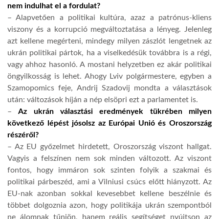
nem indulhat el a fordulat?
– Alapvetően a politikai kultúra, azaz a patrónus-kliens
viszony és a korrupció megváltoztatása a lényeg. Jelenleg
azt kellene megérteni, mindegy milyen zászlót lengetnek az
ukrán politikai pártok, ha a viselkedésük továbbra is a régi,
vagy ahhoz hasonló. A mostani helyzetben ez akár politikai
öngyilkosság is lehet. Ahogy Lviv polgármestere, egyben a
Szamopomics feje, Andrij Szadovij mondta a választások
után: változások híján a nép elsöpri ezt a parlamentet is.
–
Az ukrán választási eredmények tükrében milyen
következő lépést jósolsz az Európai Unió és Oroszország
részéről?
– Az EU győzelmet hirdetett, Oroszország viszont hallgat.
Vagyis a felszínen nem sok minden változott. Az viszont
fontos, hogy immáron sok szinten folyik a szakmai és
politikai párbeszéd, ami a Vilniusi csúcs előtt hiányzott. Az
EU-nak azonban sokkal kevesebbet kellene beszélnie és
többet dolgoznia azon, hogy politikája ukrán szempontból
ne álomnak tűnjön, hanem reális segítséget nyújtson az