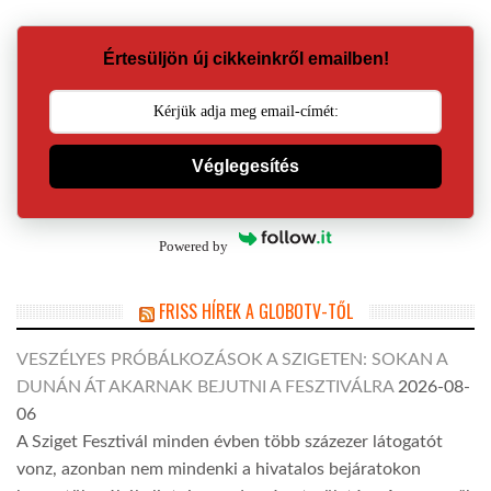
Értesüljön új cikkeinkről emailben!
Véglegesítés
Powered by
FRISS HÍREK A GLOBOTV-TŐL
VESZÉLYES PRÓBÁLKOZÁSOK A SZIGETEN: SOKAN A
DUNÁN ÁT AKARNAK BEJUTNI A FESZTIVÁLRA
2026-08-
06
A Sziget Fesztivál minden évben több százezer látogatót
vonz, azonban nem mindenki a hivatalos bejáratokon