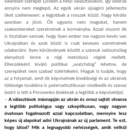
sikeresen szerepel Lvivben a helyi választásokon, így sikerük
annyira nem meglepő. Az egyik ukrán újságíró jellemezte
őket szellemesen: a legjobbak a rosszak közül. Nagy kérdés
azonban a jövő. Ők ugyanis nem magukat, hanem
szakembereket szeretnének a kormányba. Azzal viszont ők
is tisztában vannak, hogy ilyen ember ma nagyon kevés van
Ukrajnában és azok közül is csak kevesen szeretnének
odakerülni. Ilyen körülmények között a számuk valószínűleg
elenyésző lenne a régi metódusú régiek mellett.
Ellenzékként kiváló politikai „watchdog” lehetne, de
szerepüket nem szabad túlértékelni. Maguk is tudják, hogy
az a folyamat, amit ők képviselnek kisebbségi és az ukránok
többsége továbbra is paternalisztikusan viselkedik és szavaz
(ezért is lett a Porosenko blokknak a legtöbb a képviselője).
–
A választások másnapján az ukrán és orosz sajtót olvasva
a legtöbb politológus vagy szkeptikusan, vagy nagyon
óvatosan fogalmazott azzal kapcsolatban, mennyire lesz
képes új alapokat adni Ukrajnának az új parlament. Te ezt,
hogy látod? Mik a legnagyobb nehézségek, amik nélkül