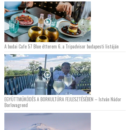
A budai Cafe 57 Blue étterem 6. a Tripadvisor budapesti listáján
EGYÜTTMŰKÖDÉS A BORKULTÚRA FEJLESZTÉSÉBEN – István Nádor
Borlovagrend