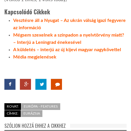
Kapcsolódó Cikkek
Vesztésre áll a Nyugat – Az ukrán válság igazi fegyvere
az információ
Mégsem szexelnek a színpadon a nyelvtörvény miatt?
– Interjú a Leningrad énekesével
A küldetés – interjú az új kijevi magyar nagykövettel
Média megjelenések
ROVAT:
EURÓPA - FEATURES
CÍMKE:
EURÁZSIA
SZÓLJON HOZZÁ EHHEZ A CIKKHEZ