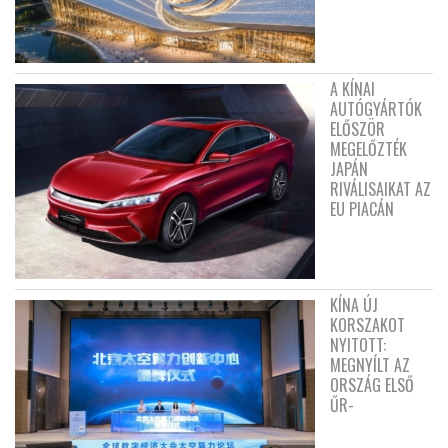
A KÍNAI
AUTÓGYÁRTÓK
ELŐSZÖR
MEGELŐZTÉK
JAPÁN
RIVÁLISAIKAT AZ
EU PIACÁN
KÍNA ÚJ
KORSZAKOT
NYITOTT:
MEGNYÍLT AZ
ORSZÁG ELSŐ
ŰR-