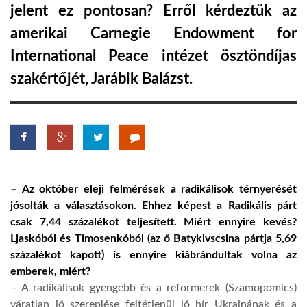
jelent ez pontosan? Erről kérdeztük az
TROPICALMAGAZIN
amerikai Carnegie Endowment for
International Peace intézet ösztöndíjas
GLOBOTV
szakértőjét, Jarábik Balázst.
AFRIKA TUDÁSTÁR
A NAP SZÉPE
–
Az október eleji felmérések a radikálisok térnyerését
LINKTR.EE
jósolták a választásokon. Ehhez képest a Radikális párt
csak 7,44 százalékot teljesített. Miért ennyire kevés?
Ljaskóból és Timosenkóból (az ő Batykivscsina pártja 5,69
GLOBOZSARU
százalékot kapott) is ennyire kiábrándultak volna az
emberek, miért?
– A radikálisok gyengébb és a reformerek (Szamopomics)
DOBRAVERO.HU
váratlan jó szereplése feltétlenül jó hír Ukrajnának és a