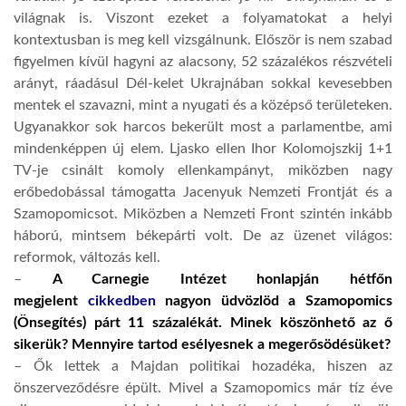
világnak is. Viszont ezeket a folyamatokat a helyi
LATIMO.HU
kontextusban is meg kell vizsgálnunk. Először is nem szabad
figyelmen kívül hagyni az alacsony, 52 százalékos részvételi
arányt, ráadásul Dél-kelet Ukrajnában sokkal kevesebben
GLOBOBOOK
mentek el szavazni, mint a nyugati és a középső területeken.
Ugyanakkor sok harcos bekerült most a parlamentbe, ami
mindenképpen új elem. Ljasko ellen Ihor Kolomojszkij 1+1
TV-je csinált komoly ellenkampányt, miközben nagy
erőbedobással támogatta Jacenyuk Nemzeti Frontját és a
Szamopomicsot. Miközben a Nemzeti Front szintén inkább
háború, mintsem békepárti volt. De az üzenet világos:
reformok, változás kell.
–
A Carnegie Intézet honlapján hétfőn
megjelent
cikkedben
nagyon üdvözlöd a Szamopomics
(Önsegítés) párt 11 százalékát. Minek köszönhető az ő
sikerük? Mennyire tartod esélyesnek a megerősödésüket?
– Ők lettek a Majdan politikai hozadéka, hiszen az
önszerveződésre épült. Mivel a Szamopomics már tíz éve