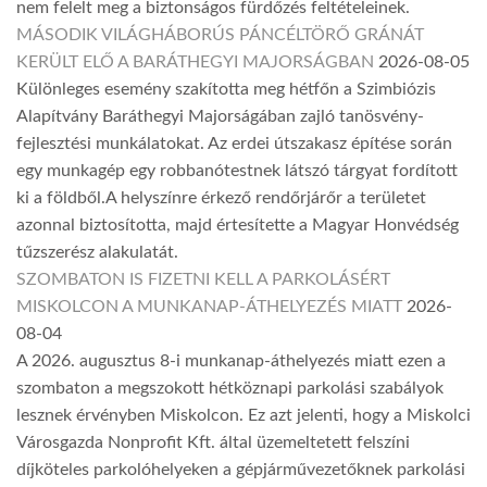
nem felelt meg a biztonságos fürdőzés feltételeinek.
MÁSODIK VILÁGHÁBORÚS PÁNCÉLTÖRŐ GRÁNÁT
KERÜLT ELŐ A BARÁTHEGYI MAJORSÁGBAN
2026-08-05
Különleges esemény szakította meg hétfőn a Szimbiózis
Alapítvány Baráthegyi Majorságában zajló tanösvény-
fejlesztési munkálatokat. Az erdei útszakasz építése során
egy munkagép egy robbanótestnek látszó tárgyat fordított
ki a földből.A helyszínre érkező rendőrjárőr a területet
azonnal biztosította, majd értesítette a Magyar Honvédség
tűzszerész alakulatát.
SZOMBATON IS FIZETNI KELL A PARKOLÁSÉRT
MISKOLCON A MUNKANAP-ÁTHELYEZÉS MIATT
2026-
08-04
A 2026. augusztus 8-i munkanap-áthelyezés miatt ezen a
szombaton a megszokott hétköznapi parkolási szabályok
lesznek érvényben Miskolcon. Ez azt jelenti, hogy a Miskolci
Városgazda Nonprofit Kft. által üzemeltetett felszíni
díjköteles parkolóhelyeken a gépjárművezetőknek parkolási