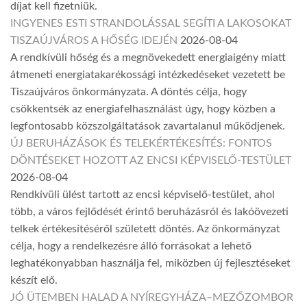
díjat kell fizetniük.
INGYENES ESTI STRANDOLÁSSAL SEGÍTI A LAKOSOKAT
TISZAÚJVÁROS A HŐSÉG IDEJÉN
2026-08-04
A rendkívüli hőség és a megnövekedett energiaigény miatt
átmeneti energiatakarékossági intézkedéseket vezetett be
Tiszaújváros önkormányzata. A döntés célja, hogy
csökkentsék az energiafelhasználást úgy, hogy közben a
legfontosabb közszolgáltatások zavartalanul működjenek.
ÚJ BERUHÁZÁSOK ÉS TELEKÉRTÉKESÍTÉS: FONTOS
DÖNTÉSEKET HOZOTT AZ ENCSI KÉPVISELŐ-TESTÜLET
2026-08-04
Rendkívüli ülést tartott az encsi képviselő-testület, ahol
több, a város fejlődését érintő beruházásról és lakóövezeti
telkek értékesítéséről született döntés. Az önkormányzat
célja, hogy a rendelkezésre álló forrásokat a lehető
leghatékonyabban használja fel, miközben új fejlesztéseket
készít elő.
JÓ ÜTEMBEN HALAD A NYÍREGYHÁZA–MEZŐZOMBOR