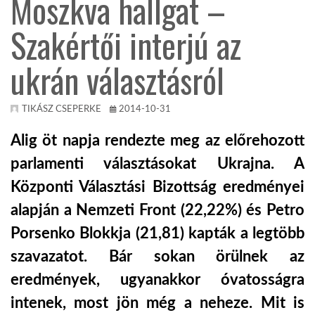
Moszkva hallgat –
Szakértői interjú az
KÖZEL-KELET
ukrán választásról
AUSZTRÁLIA
TIKÁSZ CSEPERKE
2014-10-31
A VILÁG ITTHON
Alig öt napja rendezte meg az előrehozott
parlamenti választásokat Ukrajna. A
MÉDIA
Központi Választási Bizottság eredményei
alapján a Nemzeti Front (22,22%) és Petro
Porsenko Blokkja (21,81) kapták a legtöbb
szavazatot. Bár sokan örülnek az
GLOBOTV BP
eredmények, ugyanakkor óvatosságra
HÍR3D
intenek, most jön még a neheze. Mit is