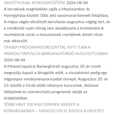
VASÚTVONAL KORSZERŰSÍTÉSE
2026-08-04
A terveknek megfelelően zajlik a Mezőzombor és
Nyíregyháza közötti 100c jelű vasútvonal kiemelt felújítása.
A május végén elindított beruházás augusztus végéig tart, és
a rendkívüli nyári hőség sem akadályozta a kivitelezést.A
munkálatok során a hosszúsínek cseréjének döntő része
már elkészült.
ÜNNEPI PROGRAMSOROZATTAL NYIT ÚJRA A
MISKOLCTAPOLCAI BARLANGFÜRDŐ AUGUSZTUSBAN
2026-08-04
A Miskolctapolcai Barlangfürdő augusztus 20-án ismét
megnyitja kapuit a látogatók előtt, a visszatérést pedig egy
négynapos rendezvénysorozattal ünnepli. Augusztus 20. és
23. között a fürdő előtti sétányon koncertek, élőzenei
fellépések és szórakoztató programok várják az
érdeklődőket.
TÖBB MINT 320 KISGYERMEK REKEDT A
KÓRHÁZAKBAN – MISKOLCON IS SÚLYOS A HELYZET