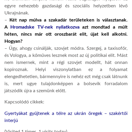
egyre nehezebb gazdasági és szociális helyzetben lévő
Ukrajnának.
–
Két nap múlva a szakadár területeken is választanak.
A
Hromadske TV-nek nyilatkozva
azt mondtad a múlt
héten, nincs már ott oroszbarát elit, újat kell alkotni.
Hogyan?
– Úgy, ahogy csinálják, szovjet módra. Szergej, a taxisofőr,
és Vologya, a kőműves lesznek most az új politikai elit. Mást
nem ismernek, mint a régi szovjet modellt, hát onnan
kopíroznak. Helyi viszonylatban ez a folyamat
elengedhetetlen, bármennyire is nehéz ezt még csak látnunk
is, mert ugye tulajdonképpen a bolsevik forradalom
játszódik újra a szemünk előtt.
Kapcsolódó cikkek:
Gyertyákat gyűjtenek a télre az ukrán öregek – szakértői
interjú
(Visited 1 times, 1 visits today)