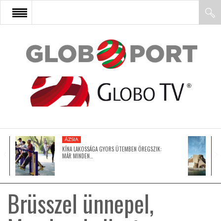
FŐOLDAL
AFRIKA
EURÓPA
ÁZSIA
ÁZSIA
KÍNA LAKOSSÁGA GYORS ÜTEMBEN ÖREGSZIK:
MÁR MINDEN…
ÉSZAK-AMERIKA
Brüsszel ünnepel,
LATIN-AMERIKA