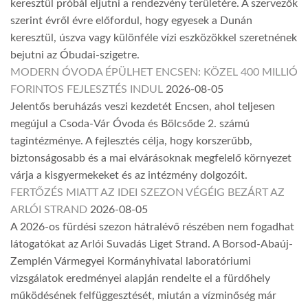
keresztül próbál eljutni a rendezvény területére. A szervezők
szerint évről évre előfordul, hogy egyesek a Dunán
keresztül, úszva vagy különféle vízi eszközökkel szeretnének
bejutni az Óbudai-szigetre.
MODERN ÓVODA ÉPÜLHET ENCSEN: KÖZEL 400 MILLIÓ
FORINTOS FEJLESZTÉS INDUL
2026-08-05
Jelentős beruházás veszi kezdetét Encsen, ahol teljesen
megújul a Csoda-Vár Óvoda és Bölcsőde 2. számú
tagintézménye. A fejlesztés célja, hogy korszerűbb,
biztonságosabb és a mai elvárásoknak megfelelő környezet
várja a kisgyermekeket és az intézmény dolgozóit.
FERTŐZÉS MIATT AZ IDEI SZEZON VÉGÉIG BEZÁRT AZ
ARLÓI STRAND
2026-08-05
A 2026-os fürdési szezon hátralévő részében nem fogadhat
látogatókat az Arlói Suvadás Liget Strand. A Borsod-Abaúj-
Zemplén Vármegyei Kormányhivatal laboratóriumi
vizsgálatok eredményei alapján rendelte el a fürdőhely
működésének felfüggesztését, miután a vízminőség már