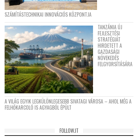
SZÁMÍTÁSTECHNIKAI INNOVÁCIÓS KÖZPONTJA
TANZÁNIA ÚJ
FEJLESZTÉSI
STRATÉGIÁT
HIRDETETT A
GAZDASÁGI
NÖVEKEDÉS
FELGYORSÍTÁSÁRA
A VILÁG EGYIK LEGKÜLÖNLEGESEBB SIVATAGI VÁROSA – AHOL MÉG A
FELHŐKARCOLÓ IS AGYAGBÓL ÉPÜLT
FOLLOW.IT