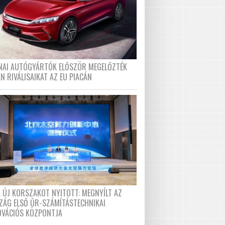
ÍNAI AUTÓGYÁRTÓK ELŐSZÖR MEGELŐZTÉK
N RIVÁLISAIKAT AZ EU PIACÁN
A ÚJ KORSZAKOT NYITOTT: MEGNYÍLT AZ
ZÁG ELSŐ ŰR-SZÁMÍTÁSTECHNIKAI
OVÁCIÓS KÖZPONTJA