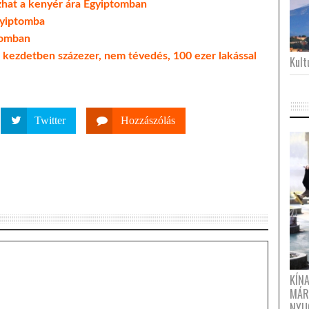
zhat a kenyér ára Egyiptomban
gyiptomba
tomban
kezdetben százezer, nem tévedés, 100 ezer lakással
Kultu
Twitter
Hozzászólás
KÍN
MÁR
NYU