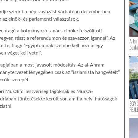
ndje szerint a népszavazást várhatóan decemberben
 az elnök- és parlamenti választások.
ventagú alkotmányozó tanács elnöke felszólított
vegyen részt a referendumon és szavazzon igennel”. Az
A bu
átette, hogy “Egyiptomnak szembe kell néznie egy
buda
en véget kell vetni”.
alapjaiban a most javasolt módosítás. Az al-Ahram
mánytervezet lényegében csak az “iszlamista hangvételt”
 erők szerepét.
ori Muszlim Testvériség tagoknak és Murszi-
riában tüntetésekre került sor, amit a helyi hatóságok
EGY
latni.
FEJL