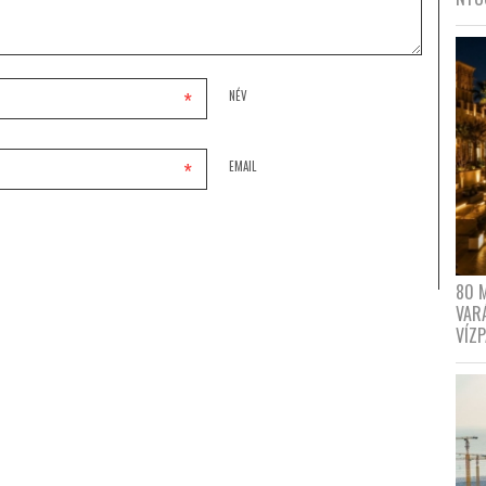
*
NÉV
*
EMAIL
80 
VAR
VÍZ