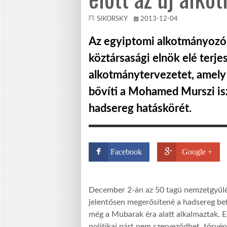
SIKORSKY
2013-12-04
Az egyiptomi alkotmányozó 
köztársasági elnök elé terje
alkotmánytervezetet, amely a
bővíti a Mohamed Murszi isz
hadsereg hatáskörét.
Facebook
Google +
December 2-án az 50 tagú nemzetgyűlés
jelentősen megerősítené a hadsereg bef
még a Mubarak éra alatt alkalmaztak. 
politikai párt nem szerveződhet. törv