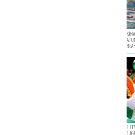
KÍNA
ATO
REA
ELE
FÜG