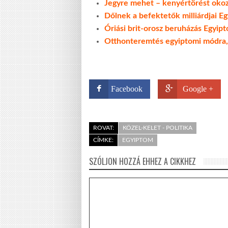
Jegyre mehet – kenyértörést oko
Dőlnek a befektetők milliárdjai E
Óriási brit-orosz beruházás Egyip
Otthonteremtés egyiptomi módra, 
Facebook
Google +
ROVAT:
KÖZEL-KELET - POLITIKA
CÍMKE:
EGYIPTOM
SZÓLJON HOZZÁ EHHEZ A CIKKHEZ