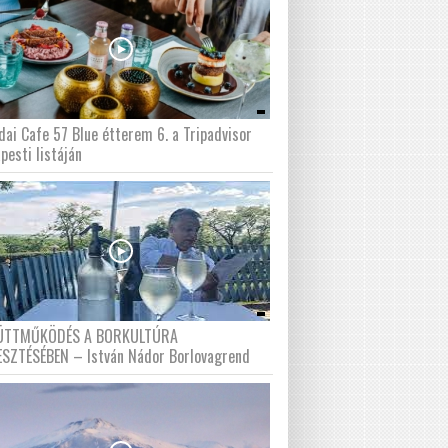
dai Cafe 57 Blue étterem 6. a Tripadvisor
pesti listáján
ÜTTMŰKÖDÉS A BORKULTÚRA
ESZTÉSÉBEN – István Nádor Borlovagrend