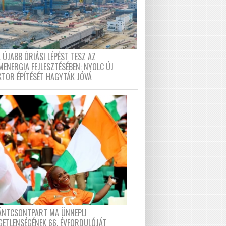
 ÚJABB ÓRIÁSI LÉPÉST TESZ AZ
MENERGIA FEJLESZTÉSÉBEN: NYOLC ÚJ
KTOR ÉPÍTÉSÉT HAGYTÁK JÓVÁ
FÁNTCSONTPART MA ÜNNEPLI
GETLENSÉGÉNEK 66. ÉVFORDULÓJÁT