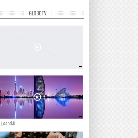
GLOBOTV
j csodái