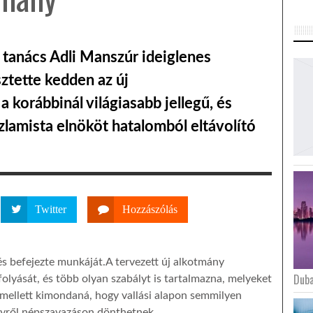
tanács Adli Manszúr ideiglenes
sztette kedden az új
 korábbinál világiasabb jellegű, és
lamista elnököt hatalomból eltávolító
Twitter
Hozzászólás
 befejezte munkáját.A tervezett új alkotmány
Duba
olyását, és több olyan szabályt is tartalmazna, melyeket
Emellett kimondaná, hogy vallási alapon semmilyen
ényről népszavazáson dönthetnek.