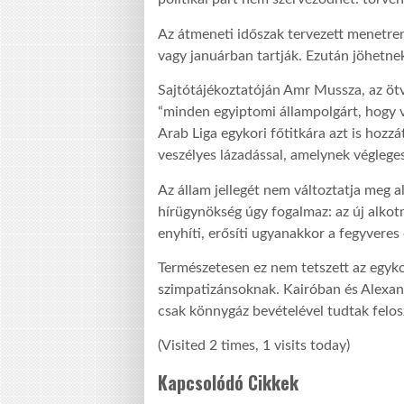
Az átmeneti időszak tervezett menetre
vagy januárban tartják. Ezután jöhetnek
Sajtótájékoztatóján Amr Mussza, az öt
“minden egyiptomi állampolgárt, hogy 
Arab Liga egykori főtitkára azt is hozz
veszélyes lázadással, amelynek végleges
Az állam jellegét nem változtatja meg 
hírügynökség úgy fogalmaz: az új alkot
enyhíti, erősíti ugyanakkor a fegyveres
Természetesen ez nem tetszett az egyk
szimpatizánsoknak. Kairóban és Alexand
csak könnygáz bevételével tudtak felosz
(Visited 2 times, 1 visits today)
Kapcsolódó Cikkek