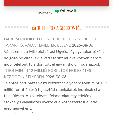
Powered by
FRISS HÍREK A GLOBOTV-TŐL
HÁROM MOBILTELEFONT LOPOTT EGY MISKOLCI
TAKARÍTÓ, VÁDAT EMELTEK ELLENE
2026-08-06
Vádat emelt a Miskolci Járási Ügyészség egy takarítóként
dolgozó nő ellen, aki a vád szerint munka közben három
mobiltelefont tulajdonított el egy miskolci irodaházból.
TÖBB MINT 112 MILLIÓ FORINTOS FEJLESZTÉS
KEZDŐDIK SELYEBEN
2026-08-06
Jelentős beruházás veszi kezdetét Selyében: több mint 112
millió forint értékű fejlesztési munkálatok indulnak el a
településen. A kivitelezési feladatokat egy edelényi
székhelyű vállalkozás nyerte el a közbeszerzési eljárás
eredményeként.