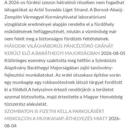
A 2026-os fürdési szezon hátralévő részében nem fogadhat
látogatókat az Arlói Suvadás Liget Strand. A Borsod-Abaúj-
Zemplén Vármegyei Kormányhivatal laboratóriumi
vizsgálatok eredményei alapján rendelte el a fürdőhely
működésének felfüggesztését, miután a vízminőség már
nem felelt meg a biztonságos fürdőzés feltételeinek.
MÁSODIK VILÁGHÁBORÚS PÁNCÉLTÖRŐ GRÁNÁT
KERÜLT ELŐ A BARÁTHEGYI MAJORSÁGBAN
2026-08-05
Különleges esemény szakította meg hétfőn a Szimbiózis
Alapítvány Baráthegyi Majorságában zajló tanösvény-
fejlesztési munkálatokat. Az erdei útszakasz építése során
egy munkagép egy robbanótestnek látszó tárgyat fordított
ki a földből.A helyszínre érkező rendőrjárőr a területet
azonnal biztosította, majd értesítette a Magyar Honvédség
tűzszerész alakulatát.
SZOMBATON IS FIZETNI KELL A PARKOLÁSÉRT
MISKOLCON A MUNKANAP-ÁTHELYEZÉS MIATT
2026-
08-04