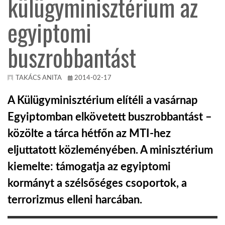
külügyminisztérium az
egyiptomi
KÖZEL-KELET
buszrobbantást
AUSZTRÁLIA
TAKÁCS ANITA
2014-02-17
A VILÁG ITTHON
A Külügyminisztérium elítéli a vasárnap
Egyiptomban elkövetett buszrobbantást –
MÉDIA
közölte a tárca hétfőn az MTI-hez
eljuttatott közleményében. A minisztérium
kiemelte: támogatja az egyiptomi
kormányt a szélsőséges csoportok, a
GLOBOTV BP
terrorizmus elleni harcában.
HÍR3D