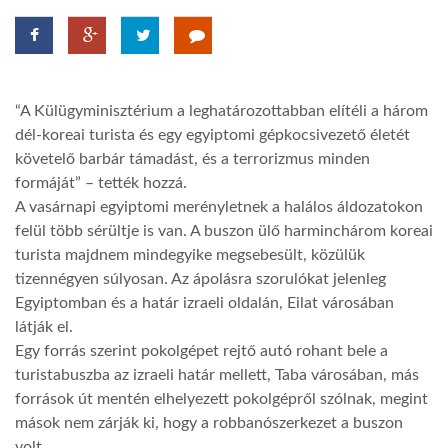
TROPICALMAGAZIN
GLOBOTV
“A Külügyminisztérium a leghatározottabban elítéli a három
dél-koreai turista és egy egyiptomi gépkocsivezető életét
követelő barbár támadást, és a terrorizmus minden
AFRIKA TUDÁSTÁR
formáját” – tették hozzá.
A vasárnapi egyiptomi merényletnek a halálos áldozatokon
felül több sérültje is van. A buszon ülő harminchárom koreai
A NAP SZÉPE
turista majdnem mindegyike megsebesült, közülük
tizennégyen súlyosan. Az ápolásra szorulókat jelenleg
LINKTR.EE
Egyiptomban és a határ izraeli oldalán, Eilat városában
látják el.
Egy forrás szerint pokolgépet rejtő autó rohant bele a
GLOBOZSARU
turistabuszba az izraeli határ mellett, Taba városában, más
források út mentén elhelyezett pokolgépről szólnak, megint
mások nem zárják ki, hogy a robbanószerkezet a buszon
DOBRAVERO.HU
volt.