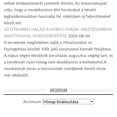
telkek értékesítéséről született döntés. Az önkormányzat
célja, hogy a rendelkezésre álló forrásokat a lehető
leghatékonyabban használja fel, miközben új fejlesztéseket
készít elő.
JÓ ÜTEMBEN HALAD A NYÍREGYHÁZA–MEZŐZOMBOR
VASÚTVONAL KORSZERŰSÍTÉSE
2026-08-04
A terveknek megfelelően zajlik a Mezőzombor és
Nyíregyháza közötti 100c jelű vasútvonal kiemelt felújítása.
A május végén elindított beruházás augusztus végéig tart, és
a rendkívüli nyári hőség sem akadályozta a kivitelezést.A
munkálatok során a hosszúsínek cseréjének döntő része
már elkészült.
ARCHÍVUM
Archívum