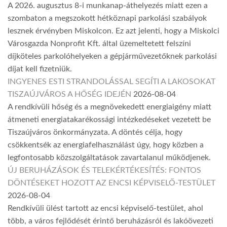
A 2026. augusztus 8-i munkanap-áthelyezés miatt ezen a
szombaton a megszokott hétköznapi parkolási szabályok
lesznek érvényben Miskolcon. Ez azt jelenti, hogy a Miskolci
Városgazda Nonprofit Kft. által üzemeltetett felszíni
díjköteles parkolóhelyeken a gépjárművezetőknek parkolási
díjat kell fizetniük.
INGYENES ESTI STRANDOLÁSSAL SEGÍTI A LAKOSOKAT
TISZAÚJVÁROS A HŐSÉG IDEJÉN
2026-08-04
A rendkívüli hőség és a megnövekedett energiaigény miatt
átmeneti energiatakarékossági intézkedéseket vezetett be
Tiszaújváros önkormányzata. A döntés célja, hogy
csökkentsék az energiafelhasználást úgy, hogy közben a
legfontosabb közszolgáltatások zavartalanul működjenek.
ÚJ BERUHÁZÁSOK ÉS TELEKÉRTÉKESÍTÉS: FONTOS
DÖNTÉSEKET HOZOTT AZ ENCSI KÉPVISELŐ-TESTÜLET
2026-08-04
Rendkívüli ülést tartott az encsi képviselő-testület, ahol
több, a város fejlődését érintő beruházásról és lakóövezeti