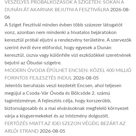
VESZÉLYES PRÓBÁLKOZÁSOK A SZIGETEN: SOKAN A
DUNÁN ÁT AKARNAK BEJUTNI A FESZTIVÁLRA
2026-08-
06
A Sziget Fesztivál minden évben több százezer látogatót
vonz, azonban nem mindenki a hivatalos bejáratokon
keresztül próbál eljutni a rendezvény területére. A szervezők
szerint évről évre előfordul, hogy egyesek a Dunán
keresztül, úszva vagy különféle vízi eszközökkel szeretnének
bejutni az Óbudai-szigetre.
MODERN ÓVODA ÉPÜLHET ENCSEN: KÖZEL 400 MILLIÓ
FORINTOS FEJLESZTÉS INDUL
2026-08-05
Jelentős beruházás veszi kezdetét Encsen, ahol teljesen
megújul a Csoda-Vár Óvoda és Bölcsőde 2. számú
tagintézménye. A fejlesztés célja, hogy korszerűbb,
biztonságosabb és a mai elvárásoknak megfelelő környezet
várja a kisgyermekeket és az intézmény dolgozóit.
FERTŐZÉS MIATT AZ IDEI SZEZON VÉGÉIG BEZÁRT AZ
ARLÓI STRAND
2026-08-05