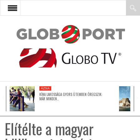
FŐOLDAL
AFRIKA
EURÓPA
ÁZSIA
ÁZSIA
KÍNA LAKOSSÁGA GYORS ÜTEMBEN ÖREGSZIK:
MÁR MINDEN…
ÉSZAK-AMERIKA
Elítélte a magyar
LATIN-AMERIKA