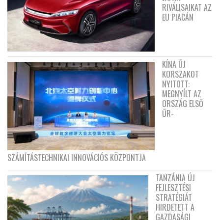
RIVÁLISAIKAT AZ
EU PIACÁN
KÍNA ÚJ
KORSZAKOT
NYITOTT:
MEGNYÍLT AZ
ORSZÁG ELSŐ
ŰR-
SZÁMÍTÁSTECHNIKAI INNOVÁCIÓS KÖZPONTJA
TANZÁNIA ÚJ
FEJLESZTÉSI
STRATÉGIÁT
HIRDETETT A
GAZDASÁGI