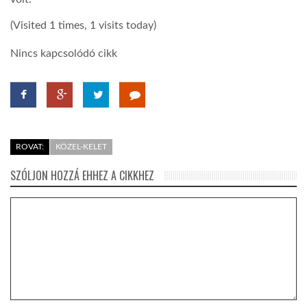
(Visited 1 times, 1 visits today)
LATIMO.HU
Nincs kapcsolódó cikk
GLOBOBOOK
ROVAT:
KÖZEL-KELET
SZÓLJON HOZZÁ EHHEZ A CIKKHEZ