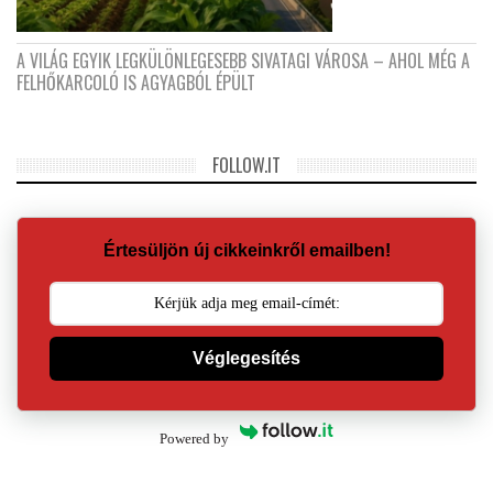
A VILÁG EGYIK LEGKÜLÖNLEGESEBB SIVATAGI VÁROSA – AHOL MÉG A
FELHŐKARCOLÓ IS AGYAGBÓL ÉPÜLT
FOLLOW.IT
Értesüljön új cikkeinkről emailben!
Véglegesítés
Powered by