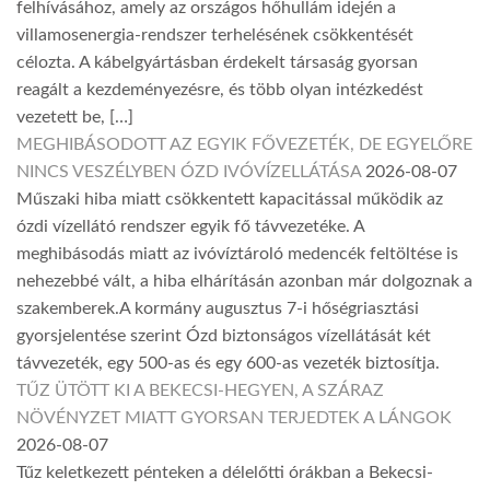
felhívásához, amely az országos hőhullám idején a
villamosenergia-rendszer terhelésének csökkentését
célozta. A kábelgyártásban érdekelt társaság gyorsan
reagált a kezdeményezésre, és több olyan intézkedést
vezetett be, […]
MEGHIBÁSODOTT AZ EGYIK FŐVEZETÉK, DE EGYELŐRE
NINCS VESZÉLYBEN ÓZD IVÓVÍZELLÁTÁSA
2026-08-07
Műszaki hiba miatt csökkentett kapacitással működik az
ózdi vízellátó rendszer egyik fő távvezetéke. A
meghibásodás miatt az ivóvíztároló medencék feltöltése is
nehezebbé vált, a hiba elhárításán azonban már dolgoznak a
szakemberek.A kormány augusztus 7-i hőségriasztási
gyorsjelentése szerint Ózd biztonságos vízellátását két
távvezeték, egy 500-as és egy 600-as vezeték biztosítja.
TŰZ ÜTÖTT KI A BEKECSI-HEGYEN, A SZÁRAZ
NÖVÉNYZET MIATT GYORSAN TERJEDTEK A LÁNGOK
2026-08-07
Tűz keletkezett pénteken a délelőtti órákban a Bekecsi-