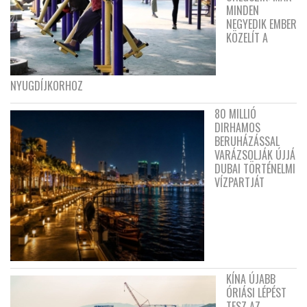
MINDEN
NEGYEDIK EMBER
KÖZELÍT A
NYUGDÍJKORHOZ
80 MILLIÓ
DIRHAMOS
BERUHÁZÁSSAL
VARÁZSOLJÁK ÚJJÁ
DUBAI TÖRTÉNELMI
VÍZPARTJÁT
KÍNA ÚJABB
ÓRIÁSI LÉPÉST
TESZ AZ