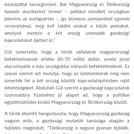
kockázattal kecsegtetnek
.
Bár Magyarország és Törökország
hasonló árucikkeket terme
l – például mindkét országban
jelentős az autógyártás -, í
gy bizonyos szempontból egymás
versenytársai, meg kell találni azokat a közös pontokat,
amelyek mentén a két ország szorosabb gazdasági
kapcsolatokat építhet ki.”
Gül ismertette, hogy a török vállalatok magyarországi
befektetéseinek értéke 60-70 millió dollár, amely jóval
alacsonyabb a más országokba irányuló befektetéseknél. Ez
szavai szerint azt mutatja, hogy az üzletemberek még nem
ismerték fel a két ország közötti kapcsolatépítésben rejlő
lehetőségeket. Abdullah Gül szerint a gazdasági kapcsolatok
szorosabbra fűzéséhez jó alapot ad, hogy a politikai
együttműködés kiváló Magyarország és Törökország között.
A török államfő hangsúlyozta, hogy Magyarország gazdaság
nagyon erős, a gazdasági mutatók tanúsága alapján a
fejlődés megindult. “T
örökország is nagyon gyorsan fejlődik,