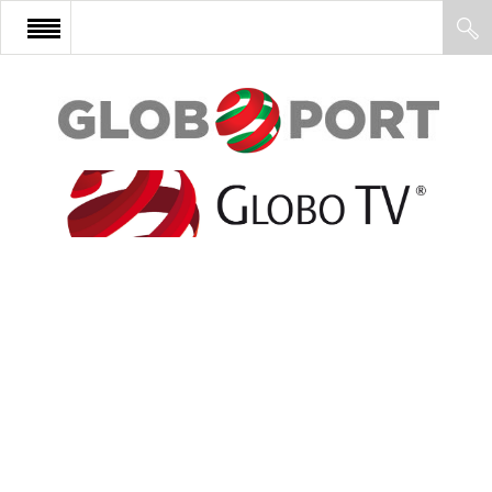
FŐOLDAL
AFRIKA
EURÓPA
ÁZSIA
ÉSZAK-AMERIKA
LATIN-AMERIKA