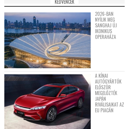
KEDVENCEK
2026-BAN
NYÍLIK MEG
SANGHAJ ÚJ
IKONIKUS
OPERAHÁZA
A KÍNAI
AUTÓGYÁRTÓK
ELŐSZÖR
MEGELŐZTÉK
JAPÁN
RIVÁLISAIKAT AZ
EU PIACÁN