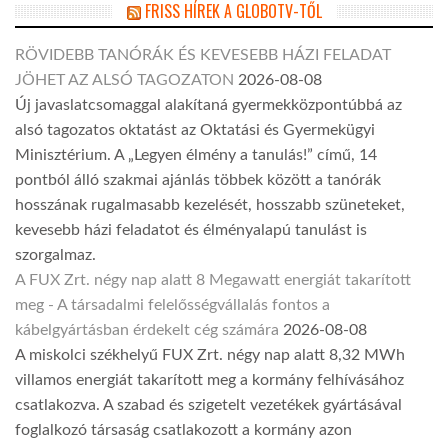
FRISS HÍREK A GLOBOTV-TŐL
RÖVIDEBB TANÓRÁK ÉS KEVESEBB HÁZI FELADAT
JÖHET AZ ALSÓ TAGOZATON
2026-08-08
Új javaslatcsomaggal alakítaná gyermekközpontúbbá az
alsó tagozatos oktatást az Oktatási és Gyermekügyi
Minisztérium. A „Legyen élmény a tanulás!” című, 14
pontból álló szakmai ajánlás többek között a tanórák
hosszának rugalmasabb kezelését, hosszabb szüneteket,
kevesebb házi feladatot és élményalapú tanulást is
szorgalmaz.
A FUX Zrt. négy nap alatt 8 Megawatt energiát takarított
meg - A társadalmi felelősségvállalás fontos a
kábelgyártásban érdekelt cég számára
2026-08-08
A miskolci székhelyű FUX Zrt. négy nap alatt 8,32 MWh
villamos energiát takarított meg a kormány felhívásához
csatlakozva. A szabad és szigetelt vezetékek gyártásával
foglalkozó társaság csatlakozott a kormány azon