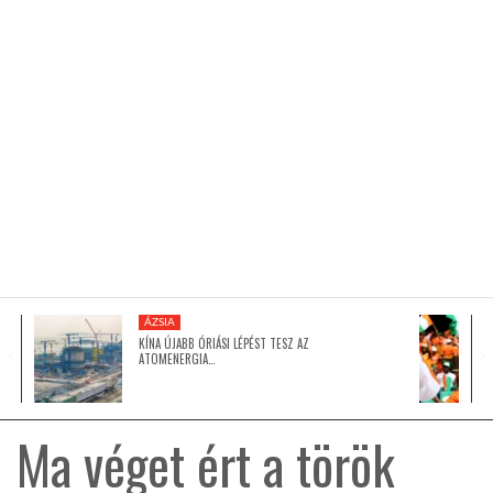
KÖZEL-KELET
AUSZTRÁLIA
A VILÁG ITTHON
MÉDIA
ÁZSIA
KÍNA ÚJABB ÓRIÁSI LÉPÉST TESZ AZ
ATOMENERGIA…
GLOBOTV BP
Ma véget ért a török
HÍR3D