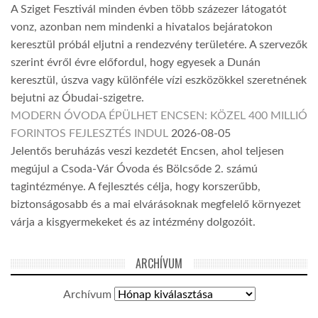
A Sziget Fesztivál minden évben több százezer látogatót
vonz, azonban nem mindenki a hivatalos bejáratokon
keresztül próbál eljutni a rendezvény területére. A szervezők
szerint évről évre előfordul, hogy egyesek a Dunán
keresztül, úszva vagy különféle vízi eszközökkel szeretnének
bejutni az Óbudai-szigetre.
MODERN ÓVODA ÉPÜLHET ENCSEN: KÖZEL 400 MILLIÓ
FORINTOS FEJLESZTÉS INDUL
2026-08-05
Jelentős beruházás veszi kezdetét Encsen, ahol teljesen
megújul a Csoda-Vár Óvoda és Bölcsőde 2. számú
tagintézménye. A fejlesztés célja, hogy korszerűbb,
biztonságosabb és a mai elvárásoknak megfelelő környezet
várja a kisgyermekeket és az intézmény dolgozóit.
ARCHÍVUM
Archívum