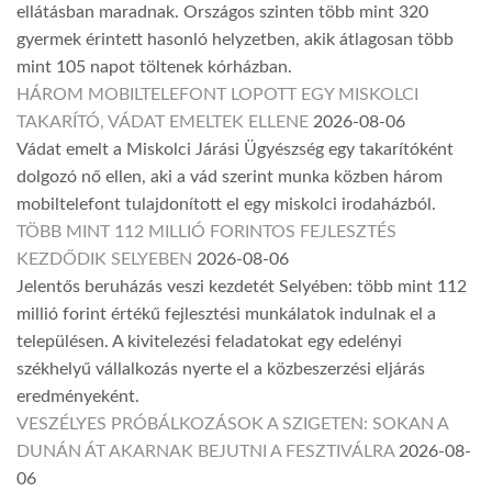
ellátásban maradnak. Országos szinten több mint 320
gyermek érintett hasonló helyzetben, akik átlagosan több
mint 105 napot töltenek kórházban.
HÁROM MOBILTELEFONT LOPOTT EGY MISKOLCI
TAKARÍTÓ, VÁDAT EMELTEK ELLENE
2026-08-06
Vádat emelt a Miskolci Járási Ügyészség egy takarítóként
dolgozó nő ellen, aki a vád szerint munka közben három
mobiltelefont tulajdonított el egy miskolci irodaházból.
TÖBB MINT 112 MILLIÓ FORINTOS FEJLESZTÉS
KEZDŐDIK SELYEBEN
2026-08-06
Jelentős beruházás veszi kezdetét Selyében: több mint 112
millió forint értékű fejlesztési munkálatok indulnak el a
településen. A kivitelezési feladatokat egy edelényi
székhelyű vállalkozás nyerte el a közbeszerzési eljárás
eredményeként.
VESZÉLYES PRÓBÁLKOZÁSOK A SZIGETEN: SOKAN A
DUNÁN ÁT AKARNAK BEJUTNI A FESZTIVÁLRA
2026-08-
06