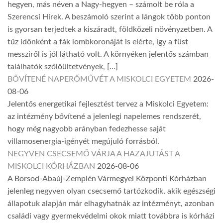
hegyen, más néven a Nagy-hegyen – számolt be róla a
Szerencsi Hírek. A beszámoló szerint a lángok több ponton
is gyorsan terjedtek a kiszáradt, földközeli növényzetben. A
tűz időnként a fák lombkoronáját is elérte, így a füst
messziről is jól látható volt. A környéken jelentős számban
találhatók szőlőültetvények, […]
BŐVÍTENÉ NAPERŐMŰVÉT A MISKOLCI EGYETEM
2026-
08-06
Jelentős energetikai fejlesztést tervez a Miskolci Egyetem:
az intézmény bővítené a jelenlegi napelemes rendszerét,
hogy még nagyobb arányban fedezhesse saját
villamosenergia-igényét megújuló forrásból.
NEGYVEN CSECSEMŐ VÁRJA A HAZAJUTÁST A
MISKOLCI KÓRHÁZBAN
2026-08-06
A Borsod-Abaúj-Zemplén Vármegyei Központi Kórházban
jelenleg negyven olyan csecsemő tartózkodik, akik egészségi
állapotuk alapján már elhagyhatnák az intézményt, azonban
családi vagy gyermekvédelmi okok miatt továbbra is kórházi