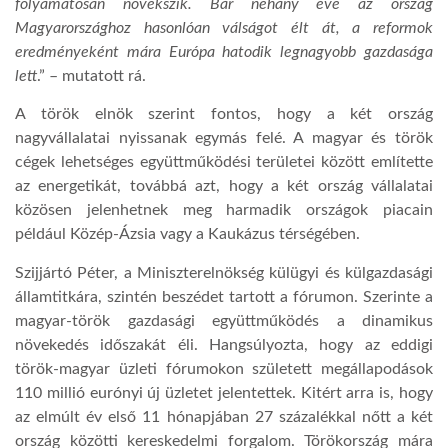
folyamatosan növekszik.
Bár néhány éve az ország
Magyarországhoz hasonlóan válságot élt át, a reformok
eredményeként mára Európa hatodik legnagyobb gazdasága
lett
.” – mutatott rá.
A török elnök szerint fontos, hogy a két ország
nagyvállalatai nyissanak egymás felé. A magyar és török
cégek lehetséges együttműködési területei között említette
az energetikát, továbbá azt, hogy a két ország vállalatai
közösen jelenhetnek meg harmadik országok piacain
például Közép-Ázsia vagy a Kaukázus térségében.
Szijjártó Péter, a Miniszterelnökség külügyi és külgazdasági
államtitkára, szintén beszédet tartott a fórumon. Szerinte a
magyar-török gazdasági együttműködés a dinamikus
növekedés időszakát éli. Hangsúlyozta, hogy az eddigi
török-magyar üzleti fórumokon született megállapodások
110 millió eurónyi új üzletet jelentettek. Kitért arra is, hogy
az elmúlt év első 11 hónapjában 27 százalékkal nőtt a két
ország közötti kereskedelmi forgalom. Törökország mára