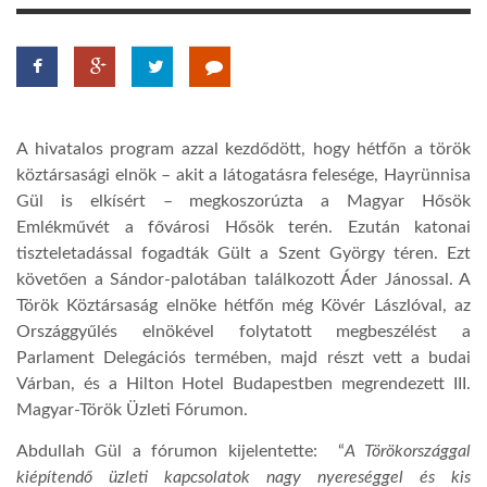
LATIMO.HU
GLOBOBOOK
A hivatalos program azzal kezdődött, hogy hétfőn a török
köztársasági elnök – akit a látogatásra felesége, Hayrünnisa
Gül is elkísért – megkoszorúzta a Magyar Hősök
Emlékművét a fővárosi Hősök terén. Ezután katonai
tiszteletadással fogadták Gült a Szent György téren. Ezt
követően a Sándor-palotában találkozott Áder Jánossal.
A
Török Köztársaság elnöke hétfőn még Kövér Lászlóval, az
Országgyűlés elnökével folytatott megbeszélést a
Parlament Delegációs termében, majd részt vett a budai
Várban, és a Hilton Hotel Budapestben megrendezett
III.
Magyar-Török Üzleti Fórumon.
Abdullah Gül a fórumon kijelentette: “
A Törökországgal
kiépítendő üzleti kapcsolatok nagy nyereséggel és kis