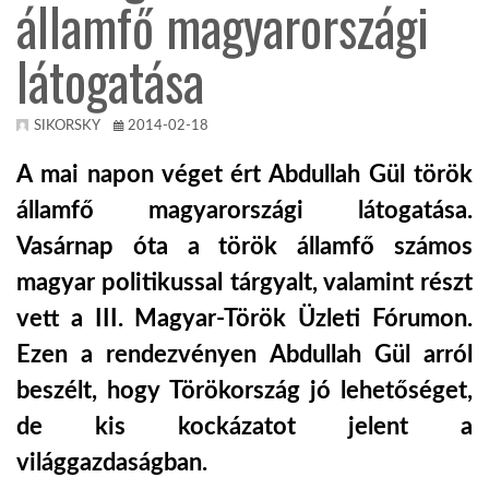
államfő magyarországi
TROPICALMAGAZIN
látogatása
GLOBOTV
SIKORSKY
2014-02-18
A mai napon véget ért Abdullah Gül török
AFRIKA TUDÁSTÁR
államfő magyarországi látogatása.
Vasárnap óta a
török államfő
számos
A NAP SZÉPE
magyar politikussal tárgyalt, valamint részt
vett a
III. Magyar-Török Üzleti Fórumon.
LINKTR.EE
Ezen a rendezvényen Abdullah Gül arról
beszélt, hogy Törökország jó lehetőséget,
GLOBOZSARU
de kis kockázatot jelent a
világgazdaságban.
DOBRAVERO.HU