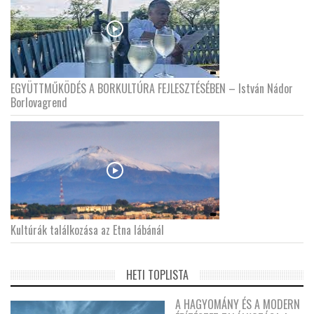
EGYÜTTMŰKÖDÉS A BORKULTÚRA FEJLESZTÉSÉBEN – István Nádor
Borlovagrend
Kultúrák találkozása az Etna lábánál
HETI TOPLISTA
A HAGYOMÁNY ÉS A MODERN