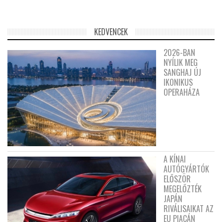
KEDVENCEK
2026-BAN
NYÍLIK MEG
SANGHAJ ÚJ
IKONIKUS
OPERAHÁZA
A KÍNAI
AUTÓGYÁRTÓK
ELŐSZÖR
MEGELŐZTÉK
JAPÁN
RIVÁLISAIKAT AZ
EU PIACÁN