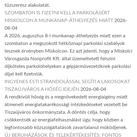
tűzszerész alakulatát.
SZOMBATON IS FIZETNI KELL A PARKOLÁSÉRT
MISKOLCON A MUNKANAP-ÁTHELYEZÉS MIATT
2026-
08-04
A 2026. augusztus 8-i munkanap-áthelyezés miatt ezen a
szombaton a megszokott hétköznapi parkolási szabályok
lesznek érvényben Miskolcon. Ez azt jelenti, hogy a Miskolci
Városgazda Nonprofit Kft. által üzemeltetett felszíni
díjköteles parkolóhelyeken a gépjárművezetőknek parkolási
díjat kell fizetniük.
INGYENES ESTI STRANDOLÁSSAL SEGÍTI A LAKOSOKAT
TISZAÚJVÁROS A HŐSÉG IDEJÉN
2026-08-04
A rendkívüli hőség és a megnövekedett energiaigény miatt
átmeneti energiatakarékossági intézkedéseket vezetett be
Tiszaújváros önkormányzata. A döntés célja, hogy
csökkentsék az energiafelhasználást úgy, hogy közben a
legfontosabb közszolgáltatások zavartalanul működjenek.
ÚJ BERUHÁZÁSOK ÉS TELEKÉRTÉKESÍTÉS: FONTOS