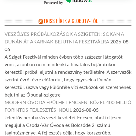
Powered by
FRISS HÍREK A GLOBOTV-TŐL
VESZÉLYES PRÓBÁLKOZÁSOK A SZIGETEN: SOKAN A
DUNÁN ÁT AKARNAK BEJUTNI A FESZTIVÁLRA
2026-08-
06
A Sziget Fesztivál minden évben több százezer látogatót
vonz, azonban nem mindenki a hivatalos bejáratokon
keresztül próbál eljutni a rendezvény területére. A szervezők
szerint évről évre előfordul, hogy egyesek a Dunán
keresztül, úszva vagy különféle vízi eszközökkel szeretnének
bejutni az Óbudai-szigetre.
MODERN ÓVODA ÉPÜLHET ENCSEN: KÖZEL 400 MILLIÓ
FORINTOS FEJLESZTÉS INDUL
2026-08-05
Jelentős beruházás veszi kezdetét Encsen, ahol teljesen
megújul a Csoda-Vár Óvoda és Bölcsőde 2. számú
tagintézménye. A fejlesztés célja, hogy korszerűbb,