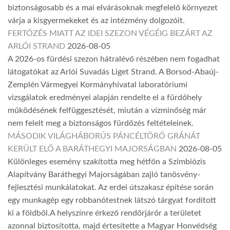
biztonságosabb és a mai elvárásoknak megfelelő környezet
várja a kisgyermekeket és az intézmény dolgozóit.
FERTŐZÉS MIATT AZ IDEI SZEZON VÉGÉIG BEZÁRT AZ
ARLÓI STRAND
2026-08-05
A 2026-os fürdési szezon hátralévő részében nem fogadhat
látogatókat az Arlói Suvadás Liget Strand. A Borsod-Abaúj-
Zemplén Vármegyei Kormányhivatal laboratóriumi
vizsgálatok eredményei alapján rendelte el a fürdőhely
működésének felfüggesztését, miután a vízminőség már
nem felelt meg a biztonságos fürdőzés feltételeinek.
MÁSODIK VILÁGHÁBORÚS PÁNCÉLTÖRŐ GRÁNÁT
KERÜLT ELŐ A BARÁTHEGYI MAJORSÁGBAN
2026-08-05
Különleges esemény szakította meg hétfőn a Szimbiózis
Alapítvány Baráthegyi Majorságában zajló tanösvény-
fejlesztési munkálatokat. Az erdei útszakasz építése során
egy munkagép egy robbanótestnek látszó tárgyat fordított
ki a földből.A helyszínre érkező rendőrjárőr a területet
azonnal biztosította, majd értesítette a Magyar Honvédség