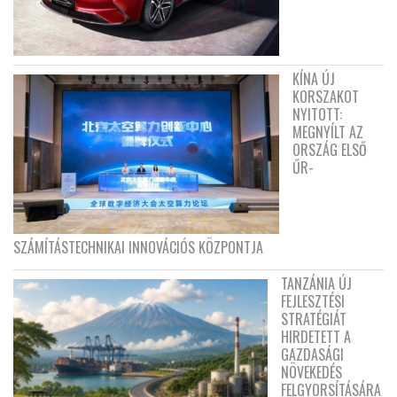
KÍNA ÚJ
KORSZAKOT
NYITOTT:
MEGNYÍLT AZ
ORSZÁG ELSŐ
ŰR-
SZÁMÍTÁSTECHNIKAI INNOVÁCIÓS KÖZPONTJA
TANZÁNIA ÚJ
FEJLESZTÉSI
STRATÉGIÁT
HIRDETETT A
GAZDASÁGI
NÖVEKEDÉS
FELGYORSÍTÁSÁRA