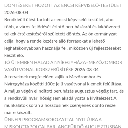
DÖNTÉSEKET HOZOTT AZ ENCSI KÉPVISELŐ-TESTÜLET
2026-08-04
Rendkívüli ülést tartott az encsi képviselő-testület, ahol
több, a város fejlődését érintő beruházásról és lakóövezeti
telkek értékesítéséről született döntés. Az önkormányzat
célja, hogy a rendelkezésre álló forrásokat a lehető
leghatékonyabban használja fel, miközben új fejlesztéseket
készít elő.
JÓ ÜTEMBEN HALAD A NYÍREGYHÁZA–MEZŐZOMBOR
VASÚTVONAL KORSZERŰSÍTÉSE
2026-08-04
A terveknek megfelelően zajlik a Mezőzombor és
Nyíregyháza közötti 100c jelű vasútvonal kiemelt felújítása.
A május végén elindított beruházás augusztus végéig tart, és
a rendkívüli nyári hőség sem akadályozta a kivitelezést.A
munkálatok során a hosszúsínek cseréjének döntő része
már elkészült.
ÜNNEPI PROGRAMSOROZATTAL NYIT ÚJRA A
MISKOLCTAPOLCAI BARLANGFÜRDŐ AUGUSZTUSBAN