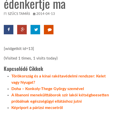
édenkertje ma
KÖZEL-KELET
SZŰCS TAMÁS
2014-04-13
AUSZTRÁLIA
A VILÁG ITTHON
[widgetkit id=13]
(Visited 1 times, 1 visits today)
MÉDIA
Kapcsolódó Cikkek
Törökország és a kínai rakétavédelmi rendszer: Kelet
vagy Nyugat?
Doha – Konkoly-Thege György szemével
GLOBOTV BP
A libanoni menekülttáborok szír lakói kétségbeesetten
próbálnak egészségügyi ellátáshoz jutni
HÍR3D
Képriport a párizsi mecsetről