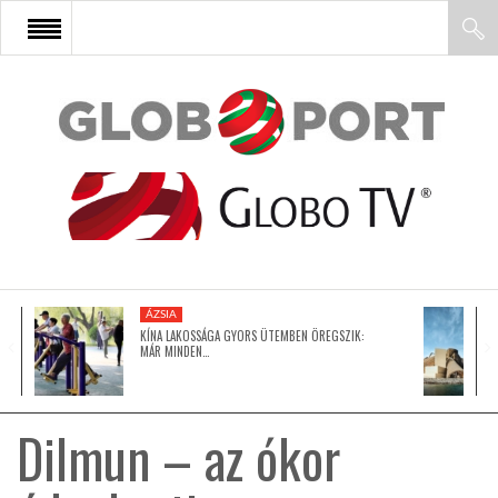
FŐOLDAL
AFRIKA
EURÓPA
ÁZSIA
ÁZSIA
KÍNA LAKOSSÁGA GYORS ÜTEMBEN ÖREGSZIK:
MÁR MINDEN…
ÉSZAK-AMERIKA
Dilmun – az ókor
LATIN-AMERIKA