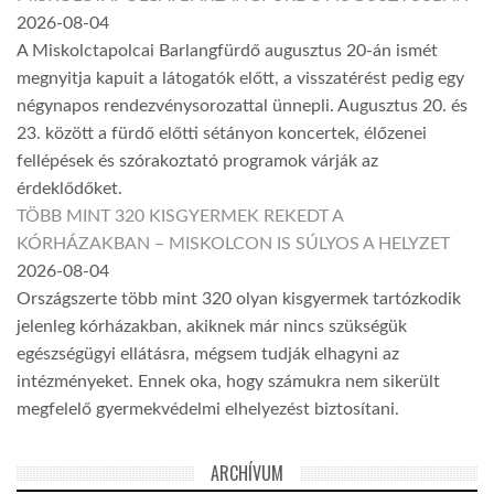
2026-08-04
A Miskolctapolcai Barlangfürdő augusztus 20-án ismét
megnyitja kapuit a látogatók előtt, a visszatérést pedig egy
négynapos rendezvénysorozattal ünnepli. Augusztus 20. és
23. között a fürdő előtti sétányon koncertek, élőzenei
fellépések és szórakoztató programok várják az
érdeklődőket.
TÖBB MINT 320 KISGYERMEK REKEDT A
KÓRHÁZAKBAN – MISKOLCON IS SÚLYOS A HELYZET
2026-08-04
Országszerte több mint 320 olyan kisgyermek tartózkodik
jelenleg kórházakban, akiknek már nincs szükségük
egészségügyi ellátásra, mégsem tudják elhagyni az
intézményeket. Ennek oka, hogy számukra nem sikerült
megfelelő gyermekvédelmi elhelyezést biztosítani.
ARCHÍVUM