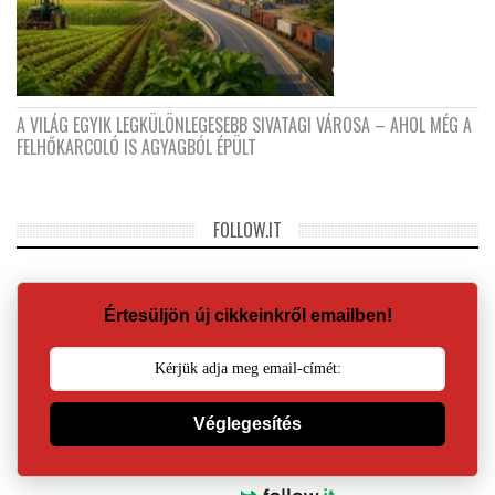
A VILÁG EGYIK LEGKÜLÖNLEGESEBB SIVATAGI VÁROSA – AHOL MÉG A
FELHŐKARCOLÓ IS AGYAGBÓL ÉPÜLT
FOLLOW.IT
Értesüljön új cikkeinkről emailben!
Véglegesítés