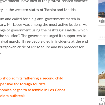
overnment, have died in the protest-related violence.
ry, in the western states of Tachira and Merida.
m and called for a big anti-government march in
Kultu
uary. Mr Lopez was among the most active leaders. He
ge of government using the hashtag #lasalida, which
the solution”. The government urged its supporters to
a rival march. Three people died in incidents at the end
outspoken critic of Mr Maduro and his predecessor,
.
ishop admits fathering a second child
pensive for foreign tourists
onomies began to assemble in Los Cabos
holera outbreak
HAG
TAL