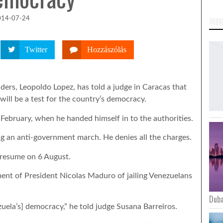
014-07-24
Twitter
Hozzászólás
ders, Leopoldo Lopez, has told a judge in Caracas that
e will be a test for the country’s democracy.
February, when he handed himself in to the authorities.
ng an anti-government march. He denies all the charges.
 resume on 6 August.
ent of President Nicolas Maduro of jailing Venezuelans
Duba
nezuela’s] democracy,” he told judge Susana Barreiros.