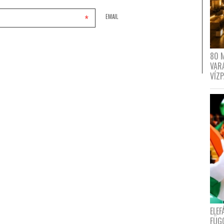
*
EMAIL
80 
VAR
VÍZ
ELE
FÜG