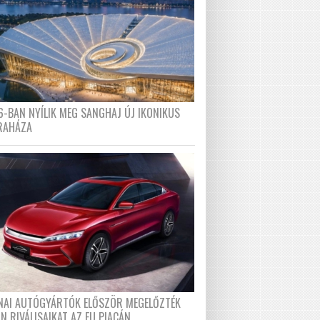
6-BAN NYÍLIK MEG SANGHAJ ÚJ IKONIKUS
RAHÁZA
ÍNAI AUTÓGYÁRTÓK ELŐSZÖR MEGELŐZTÉK
N RIVÁLISAIKAT AZ EU PIACÁN