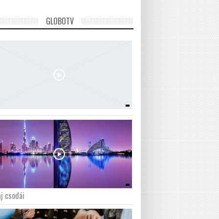
GLOBOTV
j csodái