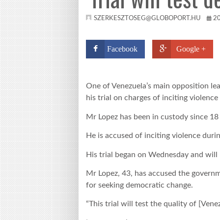
SZERKESZTOSEG@GLOBOPORT.HU
2
Facebook
Google +
One of Venezuela’s main opposition lea
his trial on charges of inciting violenc
Mr Lopez has been in custody since 18 
He is accused of inciting violence duri
His trial began on Wednesday and will
Mr Lopez, 43, has accused the governm
for seeking democratic change.
“This trial will test the quality of [Ve