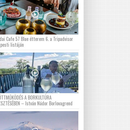
dai Cafe 57 Blue étterem 6. a Tripadvisor
pesti listáján
ÜTTMŰKÖDÉS A BORKULTÚRA
ESZTÉSÉBEN – István Nádor Borlovagrend