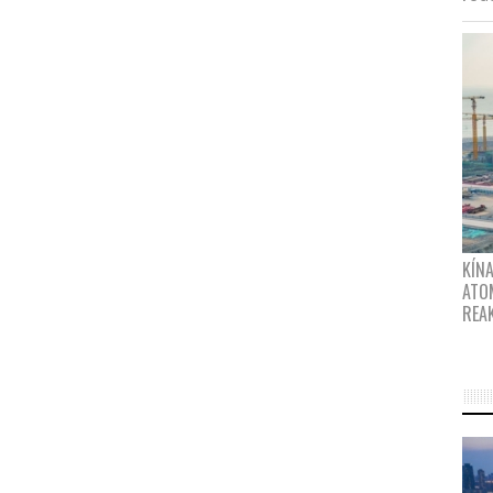
KÍNA
ATO
REA