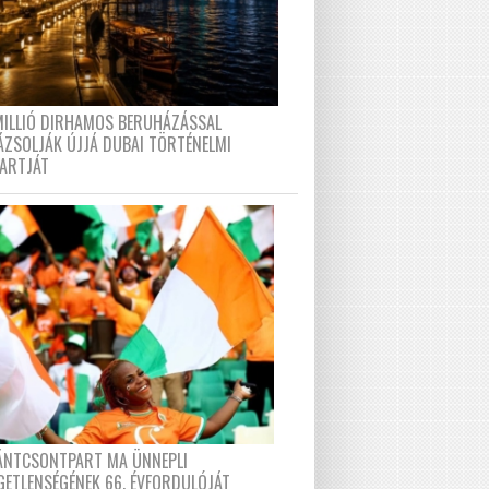
MILLIÓ DIRHAMOS BERUHÁZÁSSAL
ÁZSOLJÁK ÚJJÁ DUBAI TÖRTÉNELMI
PARTJÁT
FÁNTCSONTPART MA ÜNNEPLI
GETLENSÉGÉNEK 66. ÉVFORDULÓJÁT