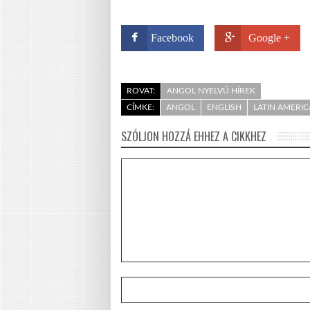
Facebook
Google +
ROVAT:
ANGOL NYELVŰ HÍREK
CÍMKE:
ANGOL
ENGLISH
LATIN AMERIC
SZÓLJON HOZZÁ EHHEZ A CIKKHEZ