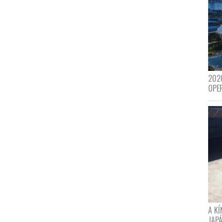
202
OPE
A K
JAPÁ