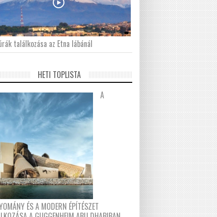
́rák találkozása az Etna lábánál
HETI TOPLISTA
A
YOMÁNY ÉS A MODERN ÉPÍTÉSZET
ÁLKOZÁSA A GUGGENHEIM ABU DHABIBAN