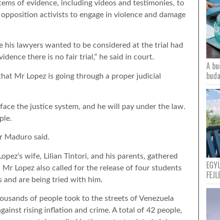
tems of evidence, including videos and testimonies, to
opposition activists to engage in violence and damage
e his lawyers wanted to be considered at the trial had
dence there is no fair trial,” he said in court.
A bu
buda
hat Mr Lopez is going through a proper judicial
face the justice system, and he will pay under the law.
ple.
Mr Maduro said.
pez’s wife, Lilian Tintori, and his parents, gathered
EGY
e. Mr Lopez also called for the release of four students
FEJL
 and are being tried with him.
thousands of people took to the streets of Venezuela
gainst rising inflation and crime. A total of 42 people,