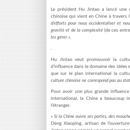
Le président Hu Jintao a lancé une m
chinoise qui vient en Chine à travers 
d’efforts pour nous occidentaliser et nou
gravité et de la complexité
(de ces entr
les gérer
».
.
Hu Jintao veut promouvoir la cultur
d’influence dans le domaine des idées 
que sur le plan international la cultu
culture chinoise ne correspond pas au sta
Pour avoir une plus grande influence 
international, la Chine a beaucoup i
l’étranger.
«
Si la Chine ouvre ses portes, des mouc
Deng Xiaoping, artisan de l’ouvertu