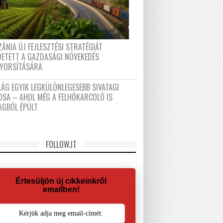
ÁNIA ÚJ FEJLESZTÉSI STRATÉGIÁT
DETETT A GAZDASÁGI NÖVEKEDÉS
GYORSÍTÁSÁRA
LÁG EGYIK LEGKÜLÖNLEGESEBB SIVATAGI
OSA – AHOL MÉG A FELHŐKARCOLÓ IS
AGBÓL ÉPÜLT
FOLLOW.IT
Értesüljön új cikkeinkről
emailben!