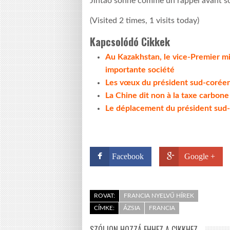
Jintao sonne comme un rappel avant s
(Visited 2 times, 1 visits today)
Kapcsolódó Cikkek
Au Kazakhstan, le vice-Premier mi
importante société
Les vœux du président sud-corée
La Chine dit non à la taxe carbone
Le déplacement du président sud-co
Facebook
Google +
ROVAT:
FRANCIA NYELVŰ HÍREK
CÍMKE:
ÁZSIA
FRANCIA
SZÓLJON HOZZÁ EHHEZ A CIKKHEZ