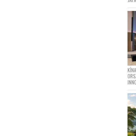
JAPÁ
KÍN
ORS
INN