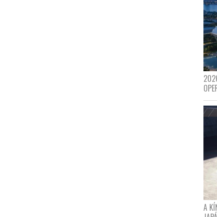
202
OPE
A K