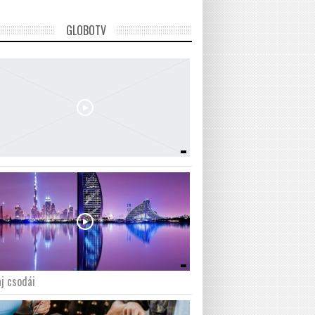
GLOBOTV
j csodái