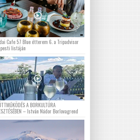
dai Cafe 57 Blue étterem 6. a Tripadvisor
pesti listáján
ÜTTMŰKÖDÉS A BORKULTÚRA
ESZTÉSÉBEN – István Nádor Borlovagrend