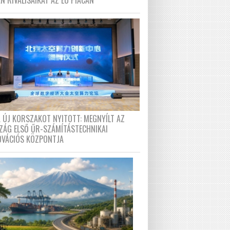
N RIVÁLISAIKAT AZ EU PIACÁN
A ÚJ KORSZAKOT NYITOTT: MEGNYÍLT AZ
ZÁG ELSŐ ŰR-SZÁMÍTÁSTECHNIKAI
OVÁCIÓS KÖZPONTJA