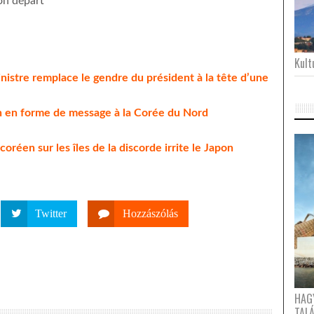
on départ
Kultu
nistre remplace le gendre du président à la tête d’une
n en forme de message à la Corée du Nord
réen sur les îles de la discorde irrite le Japon
Twitter
Hozzászólás
HAG
TAL