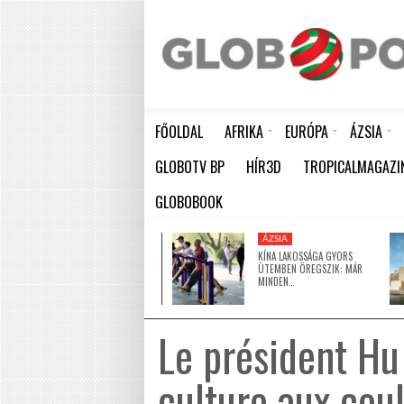
FŐOLDAL
AFRIKA
EURÓPA
ÁZSIA
AKÁR 20 MILLIÁRD DOLLÁROS VESZTESÉGET IS OKOZHAT AFRIKÁNAK A KÖZELGŐ EL NIÑO
HÁTBORZONGATÓ KAPCSOLAT A HAMBURGI KÉSELŐ ÉS A KOMBINÓS GYILKOS KÖZÖTT
KÍNA LAKOSSÁGA GYORS ÜTEMBEN
GLOBOTV BP
HÍR3D
TROPICALMAGAZI
GLOBOBOOK
AFRIKA
ÁZSIA
ÚJ, JELENTŐS OLAJMEZŐT
KÍNA LAKOSSÁGA GYORS
FEDEZTEK FEL LÍBIÁBAN –…
ÜTEMBEN ÖREGSZIK: MÁR
MINDEN…
Le président Hu
culture aux cou