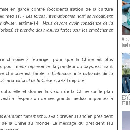
ise en garde contre l’occidentalisation de la culture
les médias. «
Les forces internationales hostiles redoublent
s diviser,
estime-t-il.
Nous devons avoir conscience de la
eprises)
et prendre des mesures fortes pour les empêcher et
A bu
buda
e chinoise à l’étranger pour que la Chine ait plus
et pour mieux représenter la grandeur du pays, estimant
re chinoise est faible. «
L’influence internationale de la
tut international de la Chine
», a-t-il déploré.
culturelle et donner la vision de la Chine sur le plan
EGY
nvesti à l’expansion de ses grands médias implantés à
FEJL
hes entreront forcément
», avait prévenu l’ancien président
re de la Chine au monde. Le message du président Hu