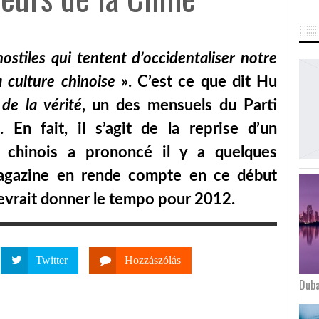
hostiles qui tentent d’occidentaliser notre
la culture chinoise
». C’est ce que dit Hu
de la vérité
, un des mensuels du Parti
 En fait, il s’agit de la reprise d’un
t chinois a prononcé il y a quelques
magazine en rende compte en ce début
devrait donner le tempo pour 2012.
Twitter
Hozzászólás
Duba