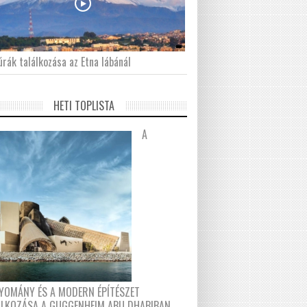
́rák találkozása az Etna lábánál
HETI TOPLISTA
A
YOMÁNY ÉS A MODERN ÉPÍTÉSZET
ÁLKOZÁSA A GUGGENHEIM ABU DHABIBAN