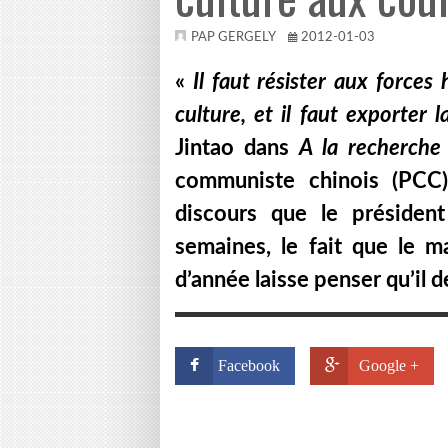
PAP GERGELY
2012-01-03
«
Il faut résister aux forces 
culture, et il faut exporter 
Jintao dans
A la recherche 
communiste chinois (PCC).
discours que le présiden
semaines, le fait que le 
d’année laisse penser qu’il 
Facebook
Google +