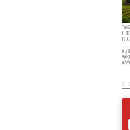
TANZ
HIR
FEL
A VI
VÁR
AGY