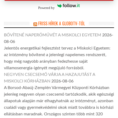
Powered by
FRISS HÍREK A GLOBOTV-TŐL
BŐVÍTENÉ NAPERŐMŰVÉT A MISKOLCI EGYETEM
2026-
08-06
Jelentős energetikai fejlesztést tervez a Miskolci Egyetem:
az intézmény bővítené a jelenlegi napelemes rendszerét,
hogy még nagyobb arányban fedezhesse saját
villamosenergia-igényét megújuló forrásból.
NEGYVEN CSECSEMŐ VÁRJA A HAZAJUTÁST A
MISKOLCI KÓRHÁZBAN
2026-08-06
A Borsod-Abaúj-Zemplén Vármegyei Központi Kórházban
jelenleg negyven olyan csecsemő tartózkodik, akik egészségi
állapotuk alapján már elhagyhatnák az intézményt, azonban
családi vagy gyermekvédelmi okok miatt továbbra is kórházi
ellátásban maradnak. Országos szinten több mint 320