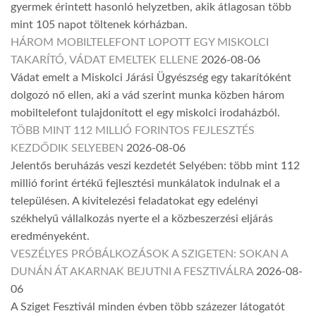
gyermek érintett hasonló helyzetben, akik átlagosan több
mint 105 napot töltenek kórházban.
HÁROM MOBILTELEFONT LOPOTT EGY MISKOLCI
TAKARÍTÓ, VÁDAT EMELTEK ELLENE
2026-08-06
Vádat emelt a Miskolci Járási Ügyészség egy takarítóként
dolgozó nő ellen, aki a vád szerint munka közben három
mobiltelefont tulajdonított el egy miskolci irodaházból.
TÖBB MINT 112 MILLIÓ FORINTOS FEJLESZTÉS
KEZDŐDIK SELYEBEN
2026-08-06
Jelentős beruházás veszi kezdetét Selyében: több mint 112
millió forint értékű fejlesztési munkálatok indulnak el a
településen. A kivitelezési feladatokat egy edelényi
székhelyű vállalkozás nyerte el a közbeszerzési eljárás
eredményeként.
VESZÉLYES PRÓBÁLKOZÁSOK A SZIGETEN: SOKAN A
DUNÁN ÁT AKARNAK BEJUTNI A FESZTIVÁLRA
2026-08-
06
A Sziget Fesztivál minden évben több százezer látogatót