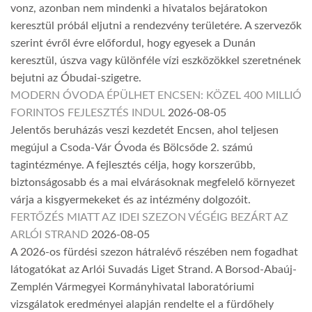
vonz, azonban nem mindenki a hivatalos bejáratokon
keresztül próbál eljutni a rendezvény területére. A szervezők
szerint évről évre előfordul, hogy egyesek a Dunán
keresztül, úszva vagy különféle vízi eszközökkel szeretnének
bejutni az Óbudai-szigetre.
MODERN ÓVODA ÉPÜLHET ENCSEN: KÖZEL 400 MILLIÓ
FORINTOS FEJLESZTÉS INDUL
2026-08-05
Jelentős beruházás veszi kezdetét Encsen, ahol teljesen
megújul a Csoda-Vár Óvoda és Bölcsőde 2. számú
tagintézménye. A fejlesztés célja, hogy korszerűbb,
biztonságosabb és a mai elvárásoknak megfelelő környezet
várja a kisgyermekeket és az intézmény dolgozóit.
FERTŐZÉS MIATT AZ IDEI SZEZON VÉGÉIG BEZÁRT AZ
ARLÓI STRAND
2026-08-05
A 2026-os fürdési szezon hátralévő részében nem fogadhat
látogatókat az Arlói Suvadás Liget Strand. A Borsod-Abaúj-
Zemplén Vármegyei Kormányhivatal laboratóriumi
vizsgálatok eredményei alapján rendelte el a fürdőhely