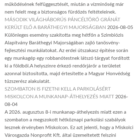
működésének felfüggesztését, miután a vízminőség már
nem felelt meg a biztonságos fürdőzés feltételeinek.
MÁSODIK VILÁGHÁBORÚS PÁNCÉLTÖRŐ GRÁNÁT
KERÜLT ELŐ A BARÁTHEGYI MAJORSÁGBAN
2026-08-05
Különleges esemény szakította meg hétfőn a Szimbiózis
Alapítvány Baráthegyi Majorságában zajló tanösvény-
fejlesztési munkálatokat. Az erdei útszakasz építése során
egy munkagép egy robbanótestnek látszó tárgyat fordított
ki a földből.A helyszínre érkező rendőrjárőr a területet
azonnal biztosította, majd értesítette a Magyar Honvédség
tűzszerész alakulatát.
SZOMBATON IS FIZETNI KELL A PARKOLÁSÉRT
MISKOLCON A MUNKANAP-ÁTHELYEZÉS MIATT
2026-
08-04
A 2026. augusztus 8-i munkanap-áthelyezés miatt ezen a
szombaton a megszokott hétköznapi parkolási szabályok
lesznek érvényben Miskolcon. Ez azt jelenti, hogy a Miskolci
Városgazda Nonprofit Kft. által üzemeltetett felszíni