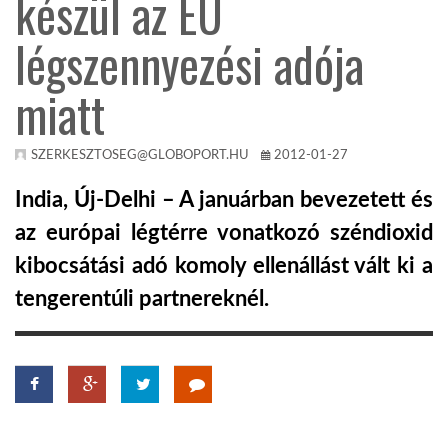
készül az EU
légszennyezési adója
KÖZEL-KELET
miatt
AUSZTRÁLIA
SZERKESZTOSEG@GLOBOPORT.HU
2012-01-27
A VILÁG ITTHON
India, Új-Delhi – A januárban bevezetett és
az európai légtérre vonatkozó széndioxid
MÉDIA
kibocsátási adó komoly ellenállást vált ki a
tengerentúli partnereknél.
GLOBOTV BP
HÍR3D