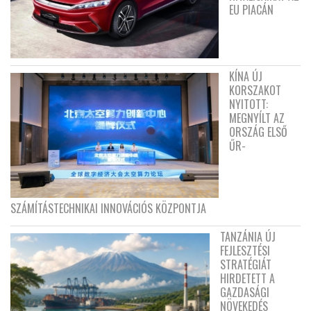
EU PIACÁN
KÍNA ÚJ
KORSZAKOT
NYITOTT:
MEGNYÍLT AZ
ORSZÁG ELSŐ
ŰR-
SZÁMÍTÁSTECHNIKAI INNOVÁCIÓS KÖZPONTJA
TANZÁNIA ÚJ
FEJLESZTÉSI
STRATÉGIÁT
HIRDETETT A
GAZDASÁGI
NÖVEKEDÉS