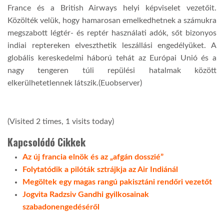
France és a British Airways helyi képviselet vezetőit.
Közölték velük, hogy hamarosan emelkedhetnek a számukra
LATIMO.HU
megszabott légtér- és reptér használati adók, sőt bizonyos
indiai reptereken elveszthetik leszállási engedélyüket. A
GLOBOBOOK
globális kereskedelmi háború tehát az Európai Unió és a
nagy tengeren túli repülési hatalmak között
elkerülhetetlennek látszik.(Euobserver)
(Visited 2 times, 1 visits today)
Kapcsolódó Cikkek
Az új francia elnök és az „afgán dosszié”
Folytatódik a pilóták sztrájkja az Air Indiánál
Megöltek egy magas rangú pakisztáni rendőri vezetőt
Jogvita Radzsiv Gandhi gyilkosainak
szabadonengedéséről