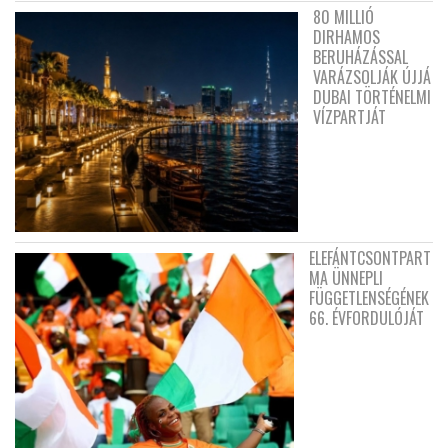
80 MILLIÓ
DIRHAMOS
BERUHÁZÁSSAL
VARÁZSOLJÁK ÚJJÁ
DUBAI TÖRTÉNELMI
VÍZPARTJÁT
ELEFÁNTCSONTPART
MA ÜNNEPLI
FÜGGETLENSÉGÉNEK
66. ÉVFORDULÓJÁT