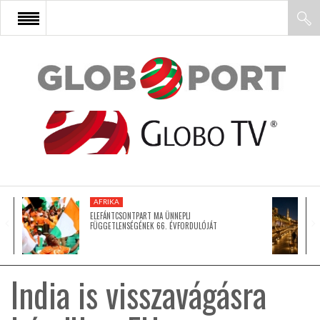
FŐOLDAL
AFRIKA
EURÓPA
AFRIKA
ÁZSIA
ELEFÁNTCSONTPART MA ÜNNEPLI
FÜGGETLENSÉGÉNEK 66. ÉVFORDULÓJÁT
ÉSZAK-AMERIKA
India is visszavágásra
LATIN-AMERIKA