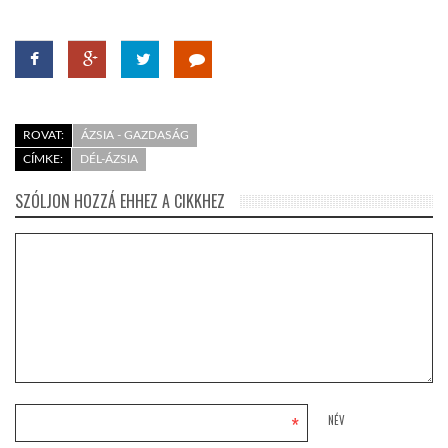
ROVAT:
ÁZSIA - GAZDASÁG
CÍMKE:
DÉL-ÁZSIA
SZÓLJON HOZZÁ EHHEZ A CIKKHEZ
*
NÉV