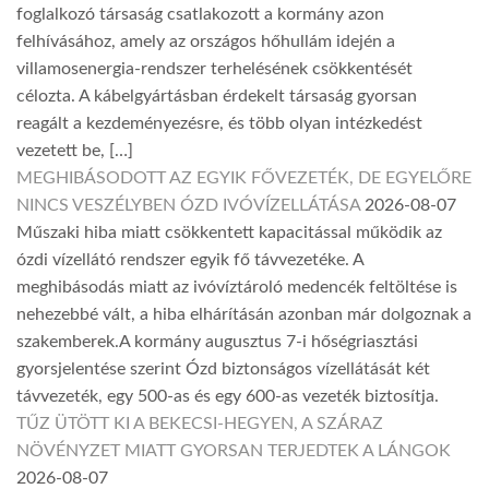
foglalkozó társaság csatlakozott a kormány azon
felhívásához, amely az országos hőhullám idején a
villamosenergia-rendszer terhelésének csökkentését
célozta. A kábelgyártásban érdekelt társaság gyorsan
reagált a kezdeményezésre, és több olyan intézkedést
vezetett be, […]
MEGHIBÁSODOTT AZ EGYIK FŐVEZETÉK, DE EGYELŐRE
NINCS VESZÉLYBEN ÓZD IVÓVÍZELLÁTÁSA
2026-08-07
Műszaki hiba miatt csökkentett kapacitással működik az
ózdi vízellátó rendszer egyik fő távvezetéke. A
meghibásodás miatt az ivóvíztároló medencék feltöltése is
nehezebbé vált, a hiba elhárításán azonban már dolgoznak a
szakemberek.A kormány augusztus 7-i hőségriasztási
gyorsjelentése szerint Ózd biztonságos vízellátását két
távvezeték, egy 500-as és egy 600-as vezeték biztosítja.
TŰZ ÜTÖTT KI A BEKECSI-HEGYEN, A SZÁRAZ
NÖVÉNYZET MIATT GYORSAN TERJEDTEK A LÁNGOK
2026-08-07