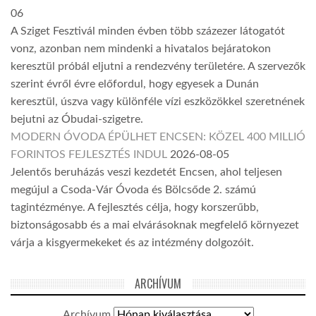
06
A Sziget Fesztivál minden évben több százezer látogatót
vonz, azonban nem mindenki a hivatalos bejáratokon
keresztül próbál eljutni a rendezvény területére. A szervezők
szerint évről évre előfordul, hogy egyesek a Dunán
keresztül, úszva vagy különféle vízi eszközökkel szeretnének
bejutni az Óbudai-szigetre.
MODERN ÓVODA ÉPÜLHET ENCSEN: KÖZEL 400 MILLIÓ
FORINTOS FEJLESZTÉS INDUL
2026-08-05
Jelentős beruházás veszi kezdetét Encsen, ahol teljesen
megújul a Csoda-Vár Óvoda és Bölcsőde 2. számú
tagintézménye. A fejlesztés célja, hogy korszerűbb,
biztonságosabb és a mai elvárásoknak megfelelő környezet
várja a kisgyermekeket és az intézmény dolgozóit.
ARCHÍVUM
Archívum