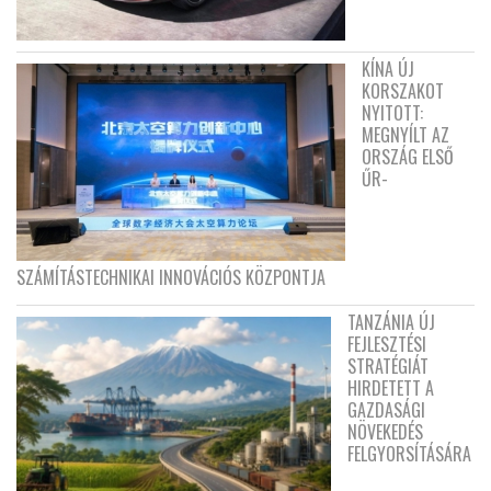
KÍNA ÚJ
KORSZAKOT
NYITOTT:
MEGNYÍLT AZ
ORSZÁG ELSŐ
ŰR-
SZÁMÍTÁSTECHNIKAI INNOVÁCIÓS KÖZPONTJA
TANZÁNIA ÚJ
FEJLESZTÉSI
STRATÉGIÁT
HIRDETETT A
GAZDASÁGI
NÖVEKEDÉS
FELGYORSÍTÁSÁRA