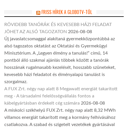
FRISS HÍREK A GLOBOTV-TŐL
RÖVIDEBB TANÓRÁK ÉS KEVESEBB HÁZI FELADAT
JÖHET AZ ALSÓ TAGOZATON
2026-08-08
Új javaslatcsomaggal alakítaná gyermekközpontúbbá az
alsó tagozatos oktatást az Oktatási és Gyermekügyi
Minisztérium. A „Legyen élmény a tanulás!” című, 14
pontból álló szakmai ajánlás többek között a tanórák
hosszának rugalmasabb kezelését, hosszabb szüneteket,
kevesebb házi feladatot és élményalapú tanulást is
szorgalmaz.
A FUX Zrt. négy nap alatt 8 Megawatt energiát takarított
meg - A társadalmi felelősségvállalás fontos a
kábelgyártásban érdekelt cég számára
2026-08-08
A miskolci székhelyű FUX Zrt. négy nap alatt 8,32 MWh
villamos energiát takarított meg a kormány felhívásához
csatlakozva. A szabad és szigetelt vezetékek gyártásával