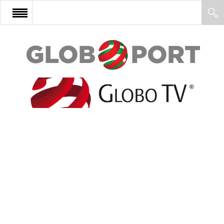
FŐOLDAL
AFRIKA
EURÓPA
ÁZSIA
ÉSZAK-AMERIKA
LATIN-AMERIKA