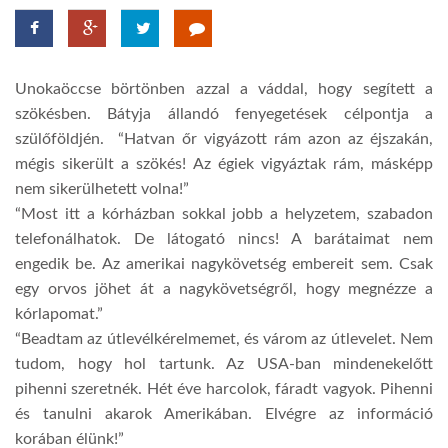
LATIMO.HU
Unokaöccse börtönben azzal a váddal, hogy segített a
GLOBOBOOK
szökésben. Bátyja állandó fenyegetések célpontja a
szülőföldjén. “Hatvan őr vigyázott rám azon az éjszakán,
mégis sikerült a szökés! Az égiek vigyáztak rám, másképp
nem sikerülhetett volna!”
“Most itt a kórházban sokkal jobb a helyzetem, szabadon
telefonálhatok. De látogató nincs! A barátaimat nem
engedik be. Az amerikai nagykövetség embereit sem. Csak
egy orvos jöhet át a nagykövetségről, hogy megnézze a
kórlapomat.”
“Beadtam az útlevélkérelmemet, és várom az útlevelet. Nem
tudom, hogy hol tartunk. Az USA-ban mindenekelőtt
pihenni szeretnék. Hét éve harcolok, fáradt vagyok. Pihenni
és tanulni akarok Amerikában. Elvégre az információ
korában élünk!”