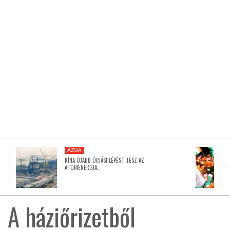
KÖZEL-KELET
AUSZTRÁLIA
A VILÁG ITTHON
MÉDIA
ÁZSIA
KÍNA ÚJABB ÓRIÁSI LÉPÉST TESZ AZ
ATOMENERGIA…
GLOBOTV BP
A háziőrizetből
HÍR3D