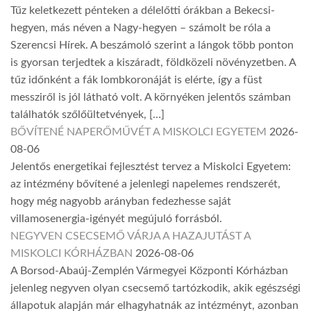
Tűz keletkezett pénteken a délelőtti órákban a Bekecsi-
hegyen, más néven a Nagy-hegyen – számolt be róla a
Szerencsi Hírek. A beszámoló szerint a lángok több ponton
is gyorsan terjedtek a kiszáradt, földközeli növényzetben. A
tűz időnként a fák lombkoronáját is elérte, így a füst
messziről is jól látható volt. A környéken jelentős számban
találhatók szőlőültetvények, […]
BŐVÍTENÉ NAPERŐMŰVÉT A MISKOLCI EGYETEM
2026-
08-06
Jelentős energetikai fejlesztést tervez a Miskolci Egyetem:
az intézmény bővítené a jelenlegi napelemes rendszerét,
hogy még nagyobb arányban fedezhesse saját
villamosenergia-igényét megújuló forrásból.
NEGYVEN CSECSEMŐ VÁRJA A HAZAJUTÁST A
MISKOLCI KÓRHÁZBAN
2026-08-06
A Borsod-Abaúj-Zemplén Vármegyei Központi Kórházban
jelenleg negyven olyan csecsemő tartózkodik, akik egészségi
állapotuk alapján már elhagyhatnák az intézményt, azonban