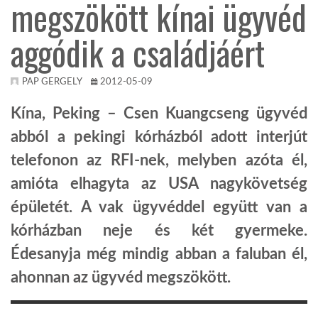
megszökött kínai ügyvéd
TROPICALMAGAZIN
aggódik a családjáért
GLOBOTV
PAP GERGELY
2012-05-09
Kína, Peking – Csen Kuangcseng ügyvéd
AFRIKA TUDÁSTÁR
abból a pekingi kórházból adott interjút
telefonon az RFI-nek, melyben azóta él,
A NAP SZÉPE
amióta elhagyta az USA nagykövetség
épületét. A vak ügyvéddel együtt van a
LINKTR.EE
kórházban neje és két gyermeke.
Édesanyja még mindig abban a faluban él,
GLOBOZSARU
ahonnan az ügyvéd megszökött.
DOBRAVERO.HU