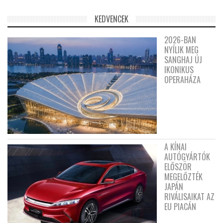
KEDVENCEK
2026-BAN
NYÍLIK MEG
SANGHAJ ÚJ
IKONIKUS
OPERAHÁZA
A KÍNAI
AUTÓGYÁRTÓK
ELŐSZÖR
MEGELŐZTÉK
JAPÁN
RIVÁLISAIKAT AZ
EU PIACÁN