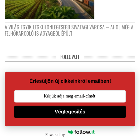
A VILÁG EGYIK LEGKÜLÖNLEGESEBB SIVATAGI VÁROSA – AHOL MÉG A
FELHŐKARCOLÓ IS AGYAGBÓL ÉPÜLT
FOLLOW.IT
Értesüljön új cikkeinkről emailben!
Véglegesítés
Powered by