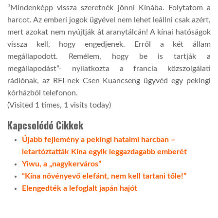
“Mindenképp vissza szeretnék jönni Kínába. Folytatom a
harcot. Az emberi jogok ügyével nem lehet leállni csak azért,
mert azokat nem nyújtják át aranytálcán! A kínai hatóságok
vissza kell, hogy engedjenek. Erről a két állam
megállapodott. Remélem, hogy be is tartják a
megállapodást”- nyilatkozta a francia közszolgálati
rádiónak, az RFI-nek Csen Kuancseng ügyvéd egy pekingi
kórházból telefonon.
(Visited 1 times, 1 visits today)
Kapcsolódó Cikkek
Újabb fejlemény a pekingi hatalmi harcban –
letartóztatták Kína egyik leggazdagabb emberét
Yiwu, a „nagykerváros”
“Kína növényevő elefánt, nem kell tartani tőle!”
Elengedték a lefoglalt japán hajót