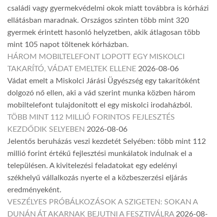
családi vagy gyermekvédelmi okok miatt továbbra is kórházi
ellátásban maradnak. Országos szinten több mint 320
gyermek érintett hasonló helyzetben, akik átlagosan több
mint 105 napot töltenek kórházban.
HÁROM MOBILTELEFONT LOPOTT EGY MISKOLCI
TAKARÍTÓ, VÁDAT EMELTEK ELLENE
2026-08-06
Vádat emelt a Miskolci Járási Ügyészség egy takarítóként
dolgozó nő ellen, aki a vád szerint munka közben három
mobiltelefont tulajdonított el egy miskolci irodaházból.
TÖBB MINT 112 MILLIÓ FORINTOS FEJLESZTÉS
KEZDŐDIK SELYEBEN
2026-08-06
Jelentős beruházás veszi kezdetét Selyében: több mint 112
millió forint értékű fejlesztési munkálatok indulnak el a
településen. A kivitelezési feladatokat egy edelényi
székhelyű vállalkozás nyerte el a közbeszerzési eljárás
eredményeként.
VESZÉLYES PRÓBÁLKOZÁSOK A SZIGETEN: SOKAN A
DUNÁN ÁT AKARNAK BEJUTNI A FESZTIVÁLRA
2026-08-