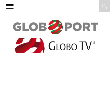
FŐOLDAL
AFRIKA
EURÓPA
ÁZSIA
ÉSZAK-AMERIKA
LATIN-AMERIKA