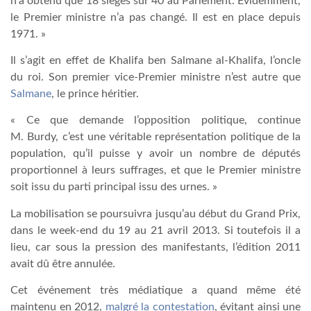
n’a obtenu que 18 sièges sur 40 au Parlement. Evidemment,
le Premier ministre n’a pas changé. Il est en place depuis
1971. »
Il s’agit en effet de Khalifa ben Salmane al-Khalifa, l’oncle
du roi. Son premier vice-Premier ministre n’est autre que
Salmane
, le prince héritier.
« Ce que demande l’opposition politique, continue
M. Burdy, c’est une véritable représentation politique de la
population, qu’il puisse y avoir un nombre de députés
proportionnel à leurs suffrages, et que le Premier ministre
soit issu du parti principal issu des urnes. »
La mobilisation se poursuivra jusqu’au début du Grand Prix,
dans le week-end du 19 au 21 avril 2013. Si toutefois il a
lieu, car sous la pression des manifestants, l’édition 2011
avait dû être annulée.
Cet événement très médiatique a quand même été
maintenu en 2012,
malgré la contestation
, évitant ainsi une