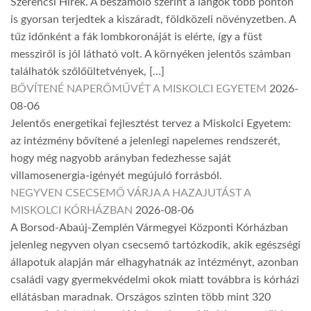
Szerencsi Hírek. A beszámoló szerint a lángok több ponton
is gyorsan terjedtek a kiszáradt, földközeli növényzetben. A
tűz időnként a fák lombkoronáját is elérte, így a füst
messziről is jól látható volt. A környéken jelentős számban
találhatók szőlőültetvények, […]
BŐVÍTENÉ NAPERŐMŰVÉT A MISKOLCI EGYETEM
2026-
08-06
Jelentős energetikai fejlesztést tervez a Miskolci Egyetem:
az intézmény bővítené a jelenlegi napelemes rendszerét,
hogy még nagyobb arányban fedezhesse saját
villamosenergia-igényét megújuló forrásból.
NEGYVEN CSECSEMŐ VÁRJA A HAZAJUTÁST A
MISKOLCI KÓRHÁZBAN
2026-08-06
A Borsod-Abaúj-Zemplén Vármegyei Központi Kórházban
jelenleg negyven olyan csecsemő tartózkodik, akik egészségi
állapotuk alapján már elhagyhatnák az intézményt, azonban
családi vagy gyermekvédelmi okok miatt továbbra is kórházi
ellátásban maradnak. Országos szinten több mint 320