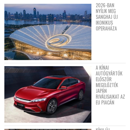
2026-BAN
NYÍLIK MEG
SANGHAJ ÚJ
IKONIKUS
OPERAHÁZA
A KÍNAI
AUTÓGYÁRTÓK
ELŐSZÖR
MEGELŐZTÉK
JAPÁN
RIVÁLISAIKAT AZ
EU PIACÁN