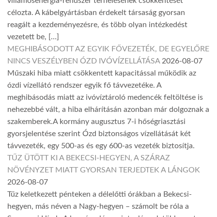
villamosenergia-rendszer terhelésének csökkentését
célozta. A kábelgyártásban érdekelt társaság gyorsan
reagált a kezdeményezésre, és több olyan intézkedést
vezetett be, […]
MEGHIBÁSODOTT AZ EGYIK FŐVEZETÉK, DE EGYELŐRE
NINCS VESZÉLYBEN ÓZD IVÓVÍZELLÁTÁSA
2026-08-07
Műszaki hiba miatt csökkentett kapacitással működik az
ózdi vízellátó rendszer egyik fő távvezetéke. A
meghibásodás miatt az ivóvíztároló medencék feltöltése is
nehezebbé vált, a hiba elhárításán azonban már dolgoznak a
szakemberek.A kormány augusztus 7-i hőségriasztási
gyorsjelentése szerint Ózd biztonságos vízellátását két
távvezeték, egy 500-as és egy 600-as vezeték biztosítja.
TŰZ ÜTÖTT KI A BEKECSI-HEGYEN, A SZÁRAZ
NÖVÉNYZET MIATT GYORSAN TERJEDTEK A LÁNGOK
2026-08-07
Tűz keletkezett pénteken a délelőtti órákban a Bekecsi-
hegyen, más néven a Nagy-hegyen – számolt be róla a