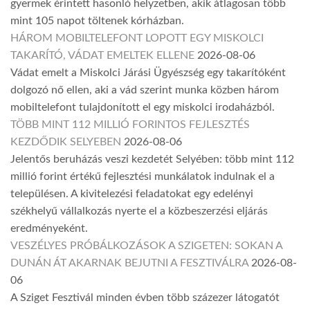
gyermek érintett hasonló helyzetben, akik átlagosan több
mint 105 napot töltenek kórházban.
HÁROM MOBILTELEFONT LOPOTT EGY MISKOLCI
TAKARÍTÓ, VÁDAT EMELTEK ELLENE
2026-08-06
Vádat emelt a Miskolci Járási Ügyészség egy takarítóként
dolgozó nő ellen, aki a vád szerint munka közben három
mobiltelefont tulajdonított el egy miskolci irodaházból.
TÖBB MINT 112 MILLIÓ FORINTOS FEJLESZTÉS
KEZDŐDIK SELYEBEN
2026-08-06
Jelentős beruházás veszi kezdetét Selyében: több mint 112
millió forint értékű fejlesztési munkálatok indulnak el a
településen. A kivitelezési feladatokat egy edelényi
székhelyű vállalkozás nyerte el a közbeszerzési eljárás
eredményeként.
VESZÉLYES PRÓBÁLKOZÁSOK A SZIGETEN: SOKAN A
DUNÁN ÁT AKARNAK BEJUTNI A FESZTIVÁLRA
2026-08-
06
A Sziget Fesztivál minden évben több százezer látogatót