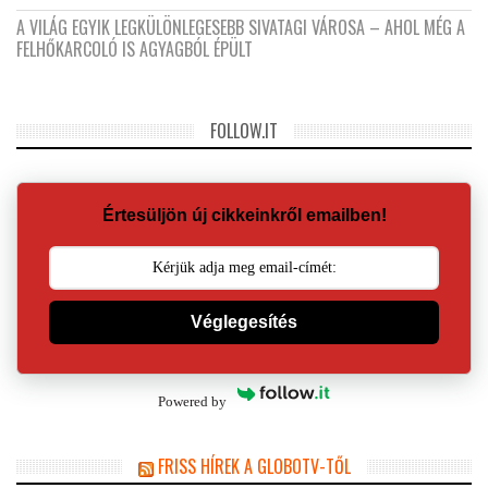
A VILÁG EGYIK LEGKÜLÖNLEGESEBB SIVATAGI VÁROSA – AHOL MÉG A
FELHŐKARCOLÓ IS AGYAGBÓL ÉPÜLT
FOLLOW.IT
Értesüljön új cikkeinkről emailben!
Véglegesítés
Powered by
FRISS HÍREK A GLOBOTV-TŐL