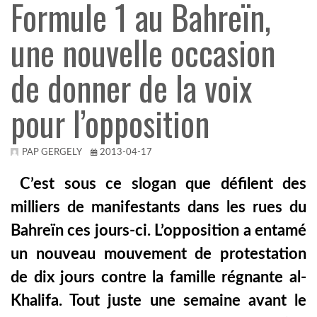
Formule 1 au Bahreïn,
TROPICALMAGAZIN
une nouvelle occasion
de donner de la voix
GLOBOTV
pour l’opposition
AFRIKA TUDÁSTÁR
PAP GERGELY
2013-04-17
A NAP SZÉPE
C’est sous ce slogan que défilent des
milliers de manifestants dans les rues du
LINKTR.EE
Bahreïn ces jours-ci. L’opposition a entamé
un nouveau mouvement de protestation
GLOBOZSARU
de dix jours contre la famille régnante al-
Khalifa. Tout juste une semaine avant le
DOBRAVERO.HU