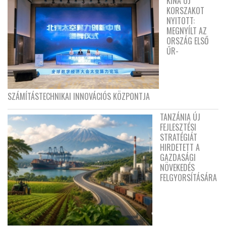
KÍNA ÚJ
KORSZAKOT
NYITOTT:
MEGNYÍLT AZ
ORSZÁG ELSŐ
ŰR-
SZÁMÍTÁSTECHNIKAI INNOVÁCIÓS KÖZPONTJA
TANZÁNIA ÚJ
FEJLESZTÉSI
STRATÉGIÁT
HIRDETETT A
GAZDASÁGI
NÖVEKEDÉS
FELGYORSÍTÁSÁRA