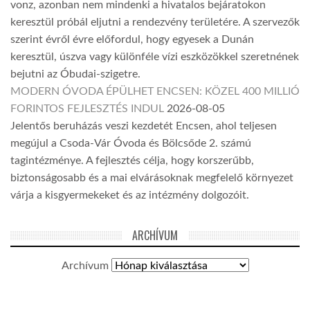
vonz, azonban nem mindenki a hivatalos bejáratokon
keresztül próbál eljutni a rendezvény területére. A szervezők
szerint évről évre előfordul, hogy egyesek a Dunán
keresztül, úszva vagy különféle vízi eszközökkel szeretnének
bejutni az Óbudai-szigetre.
MODERN ÓVODA ÉPÜLHET ENCSEN: KÖZEL 400 MILLIÓ
FORINTOS FEJLESZTÉS INDUL
2026-08-05
Jelentős beruházás veszi kezdetét Encsen, ahol teljesen
megújul a Csoda-Vár Óvoda és Bölcsőde 2. számú
tagintézménye. A fejlesztés célja, hogy korszerűbb,
biztonságosabb és a mai elvárásoknak megfelelő környezet
várja a kisgyermekeket és az intézmény dolgozóit.
ARCHÍVUM
Archívum