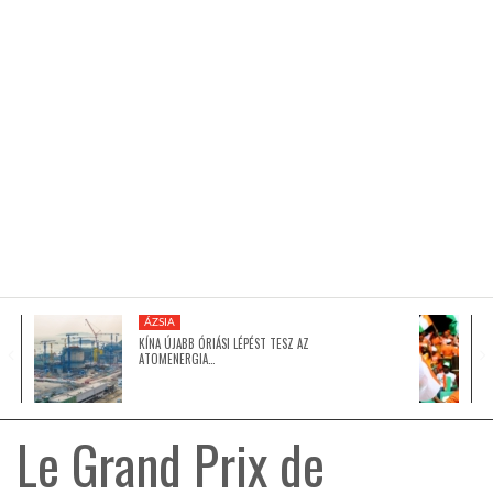
KÖZEL-KELET
AUSZTRÁLIA
A VILÁG ITTHON
MÉDIA
ÁZSIA
KÍNA ÚJABB ÓRIÁSI LÉPÉST TESZ AZ
ATOMENERGIA…
GLOBOTV BP
Le Grand Prix de
HÍR3D