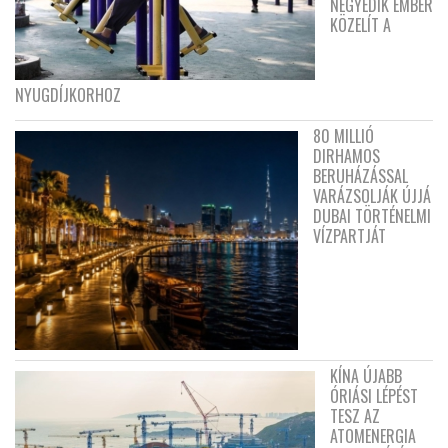
NEGYEDIK EMBER
KÖZELÍT A
NYUGDÍJKORHOZ
80 MILLIÓ
DIRHAMOS
BERUHÁZÁSSAL
VARÁZSOLJÁK ÚJJÁ
DUBAI TÖRTÉNELMI
VÍZPARTJÁT
KÍNA ÚJABB
ÓRIÁSI LÉPÉST
TESZ AZ
ATOMENERGIA