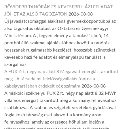
RÖVIDEBB TANÓRÁK ÉS KEVESEBB HÁZI FELADAT
JÖHET AZ ALSÓ TAGOZATON
2026-08-08
Új javaslatcsomaggal alakítaná gyermekközpontúbbá az
alsó tagozatos oktatást az Oktatási és Gyermekügyi
Minisztérium. A „Legyen élmény a tanulás!” című, 14
pontból álló szakmai ajánlás többek között a tanórák
hosszának rugalmasabb kezelését, hosszabb szüneteket,
kevesebb házi feladatot és élményalapú tanulást is
szorgalmaz.
A FUX Zrt. négy nap alatt 8 Megawatt energiát takarított
meg - A társadalmi felelősségvállalás fontos a
kábelgyártásban érdekelt cég számára
2026-08-08
A miskolci székhelyű FUX Zrt. négy nap alatt 8,32 MWh
villamos energiát takarított meg a kormány felhívásához
csatlakozva. A szabad és szigetelt vezetékek gyártásával
foglalkozó társaság csatlakozott a kormány azon
felhívásához, amely az országos hőhullám idején a