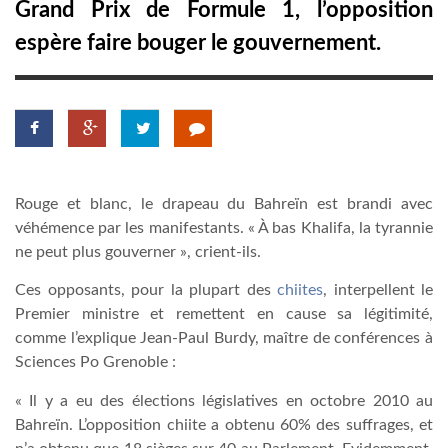
Grand Prix de Formule 1, l’opposition
espère faire bouger le gouvernement.
LATIMO.HU
GLOBOBOOK
Rouge et blanc, le drapeau du Bahreïn est brandi avec
véhémence par les manifestants. « À bas Khalifa, la tyrannie
ne peut plus gouverner », crient-ils.
Ces opposants, pour la plupart des
chiites
, interpellent le
Premier ministre et remettent en cause sa légitimité,
comme l’explique Jean-Paul Burdy, maître de conférences à
Sciences Po Grenoble :
« Il y a eu des élections législatives en octobre 2010 au
Bahreïn. L’opposition chiite a obtenu 60% des suffrages, et