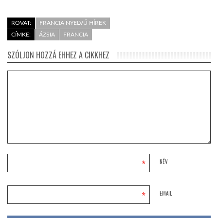
ROVAT:
FRANCIA NYELVŰ HÍREK
CÍMKE:
ÁZSIA
FRANCIA
SZÓLJON HOZZÁ EHHEZ A CIKKHEZ
*
NÉV
*
EMAIL