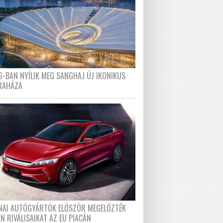
6-BAN NYÍLIK MEG SANGHAJ ÚJ IKONIKUS
RAHÁZA
ÍNAI AUTÓGYÁRTÓK ELŐSZÖR MEGELŐZTÉK
N RIVÁLISAIKAT AZ EU PIACÁN