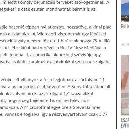
st, mielőtt komoly beruházási terveket szövögetnének. A
égeket”, s csak ezután mondhatnak bármit is az
Kultu
vője hasonlóképpen nyilatkozott, hozzátéve, a kínai piac
onzó a számukra. A Microsoft viszont már egy lépéssel
ésének tavaly megszellőztetett hírére alapozva 79 millió
ozott létre kínai partnerével, a BesTV New Mediával a
célt Joanna Li, az amerikaiak pekingi szóvivője úgy
tív, családi szórakoztató játékokkal szeretné szolgálni
vényeseit villanyozta fel a legjobban, az árfolyam 11
 hivatalos megerősítését követően. A Sony több lábon áll,
lnak az ilyen hírek: az árfolyam 1,4 százalékkal
ott, hogy a cég bejelentette: online televíziós
llamokban. A Microsoftnál egyelőre a Steve Ballmer
el vannak elfoglalva, így a részvényárfolyam csak 0,77
ÉSZ
ÉVF