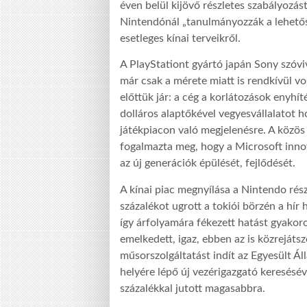
éven belül kijövő részletes szabályozá
Nintendónál „tanulmányozzák a lehetős
esetleges kínai terveikről.
A PlayStationt gyártó japán Sony szóvi
már csak a mérete miatt is rendkívül v
előttük jár: a cég a korlátozások enyhít
dolláros alaptőkével vegyesvállalatot h
játékpiacon való megjelenésre. A közös 
fogalmazta meg, hogy a Microsoft innova
az új generációk épülését, fejlődését.
A kínai piac megnyílása a Nintendo rész
százalékot ugrott a tokiói börzén a hír
így árfolyamára fékezett hatást gyakoro
emelkedett, igaz, ebben az is közrejátsz
műsorszolgáltatást indít az Egyesült Á
helyére lépő új vezérigazgató keresésév
százalékkal jutott magasabbra.