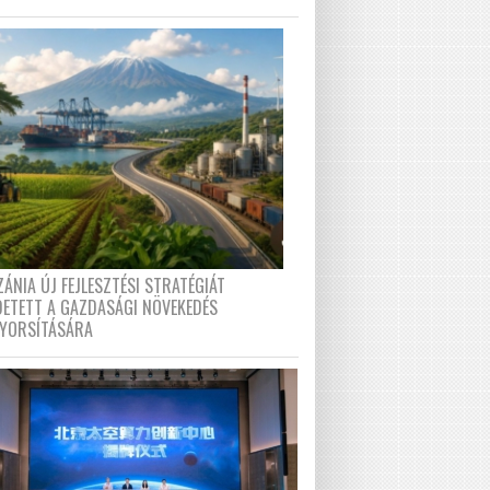
ÁNIA ÚJ FEJLESZTÉSI STRATÉGIÁT
DETETT A GAZDASÁGI NÖVEKEDÉS
GYORSÍTÁSÁRA