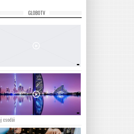
GLOBOTV
j csodái