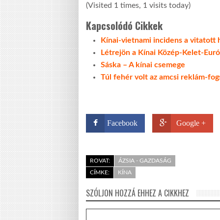
(Visited 1 times, 1 visits today)
Kapcsolódó Cikkek
Kínai-vietnami incidens a vitatott
Létrejön a Kínai Közép-Kelet-Euró
Sáska – A kínai csemege
Túl fehér volt az amcsi reklám-fog
Facebook
Google +
ROVAT:
ÁZSIA - GAZDASÁG
CÍMKE:
KÍNA
SZÓLJON HOZZÁ EHHEZ A CIKKHEZ