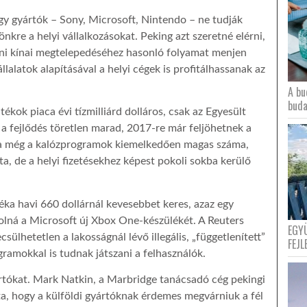
nagy gyártók – Sony, Microsoft, Nintendo – ne tudják
tönkre a helyi vállalkozásokat. Peking azt szeretné elérni,
ani kínai megtelepedéséhez hasonló folyamat menjen
llalatok alapításával a helyi cégek is profitálhassanak az
A bu
buda
ékok piaca évi tízmilliárd dolláros, csak az Egyesült
 a fejlődés töretlen marad, 2017-re már feljöhetnek a
ága még a kalózprogramok kiemelkedően magas száma,
ta, de a helyi fizetésekhez képest pokoli sokba kerülő
éka havi 660 dollárnál kevesebbet keres, azaz egy
olná a Microsoft új Xbox One-készülékét. A Reuters
EGY
sülhetetlen a lakosságnál lévő illegális, „függetlenített”
FEJL
ramokkal is tudnak játszani a felhasználók.
rtókat. Mark Natkin, a Marbridge tanácsadó cég pekingi
, hogy a külföldi gyártóknak érdemes megvárniuk a fél