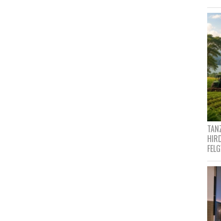
TANZ
HIR
FEL