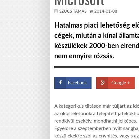
SZŰCS TAMÁS
2014-01-08
Hatalmas piaci lehetőség elő
cégek, miután a kínai államt
készülékek 2000-ben elrende
nem ennyire rózsás.
Facebook
Google +
A kategorikus tiltáson már túljárt az i
az okostelefonokra telepített játékokho
rendkívül csekély, mondhatni jelképes.
Egyelőre a szeptemberben nyílt sanghaj
készülékekre szól az enyhítés, vagyis 