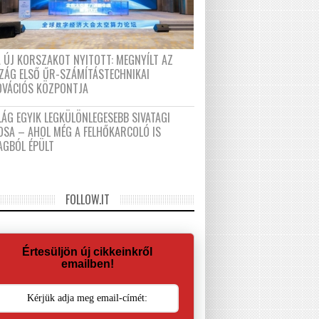
A ÚJ KORSZAKOT NYITOTT: MEGNYÍLT AZ
ZÁG ELSŐ ŰR-SZÁMÍTÁSTECHNIKAI
OVÁCIÓS KÖZPONTJA
LÁG EGYIK LEGKÜLÖNLEGESEBB SIVATAGI
OSA – AHOL MÉG A FELHŐKARCOLÓ IS
AGBÓL ÉPÜLT
FOLLOW.IT
Értesüljön új cikkeinkről
emailben!