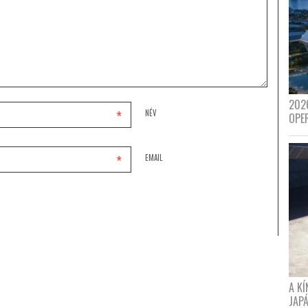
202
*
NÉV
OPE
*
EMAIL
A K
JAPÁ