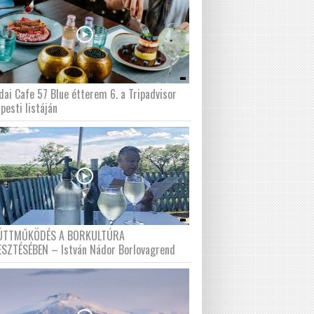
dai Cafe 57 Blue étterem 6. a Tripadvisor
pesti listáján
ÜTTMŰKÖDÉS A BORKULTÚRA
ESZTÉSÉBEN – István Nádor Borlovagrend