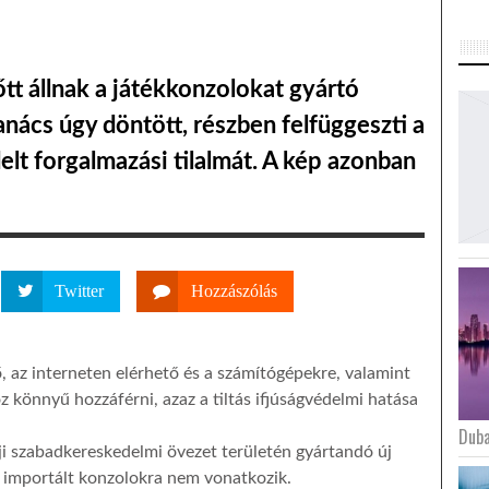
tt állnak a játékkonzolokat gyártó
anács úgy döntött, részben felfüggeszti a
lt forgalmazási tilalmát. A kép azonban
Twitter
Hozzászólás
dő, az interneten elérhető és a számítógépekre, valamint
z könnyű hozzáférni, azaz a tiltás ifjúságvédelmi hatása
Duba
i szabadkereskedelmi övezet területén gyártandó új
az importált konzolokra nem vonatkozik.