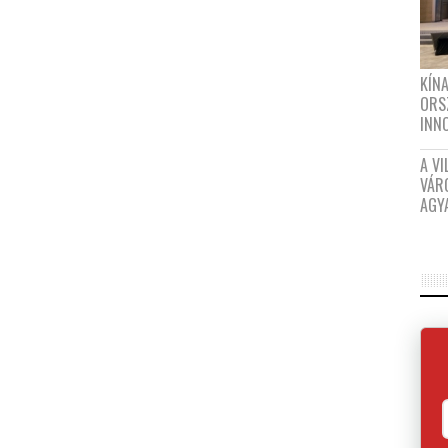
KÍN
ORS
INN
A VI
VÁR
AGY