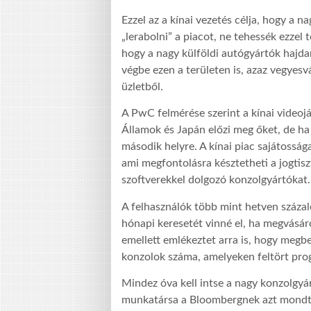
Ezzel az a kínai vezetés célja, hogy a 
„lerabolni” a piacot, ne tehessék ezzel 
hogy a nagy külföldi autógyártók hajd
végbe ezen a területen is, azaz vegyesvá
üzletből.
A PwC felmérése szerint a kínai videoját
Államok és Japán előzi meg őket, de ha
második helyre. A kínai piac sajátoss
ami megfontolásra késztetheti a jogtisz
szoftverekkel dolgozó konzolgyártókat.
A felhasználók több mint hetven százal
hónapi keresetét vinné el, ha megvásár
emellett emlékeztet arra is, hogy megbec
konzolok száma, amelyeken feltört prog
Mindez óva kell intse a nagy konzolgyá
munkatársa a Bloombergnek azt mondta