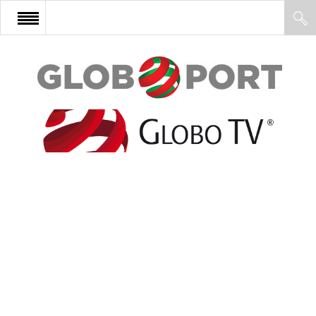
FŐOLDAL
AFRIKA
EURÓPA
ÁZSIA
ÉSZAK-AMERIKA
LATIN-AMERIKA