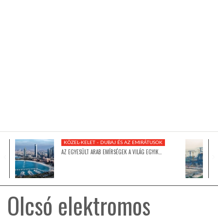
KÖZEL-KELET
AUSZTRÁLIA
A VILÁG ITTHON
MÉDIA
KÖZEL-KELET - DUBAJ ÉS AZ EMIRÁTUSOK
AZ EGYESÜLT ARAB EMÍRSÉGEK A VILÁG EGYIK…
GLOBOTV BP
Olcsó elektromos
HÍR3D