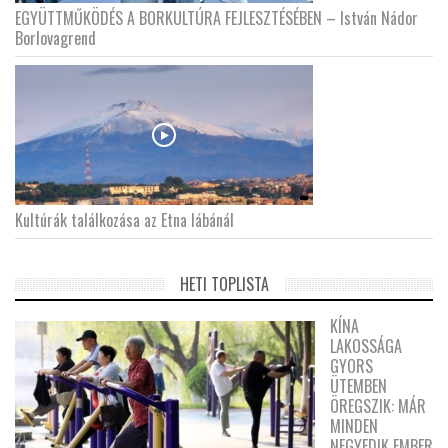
EGYÜTTMŰKÖDÉS A BORKULTÚRA FEJLESZTÉSÉBEN – István Nádor
Borlovagrend
Kultúrák találkozása az Etna lábánál
HETI TOPLISTA
KÍNA
LAKOSSÁGA
GYORS
ÜTEMBEN
ÖREGSZIK: MÁR
MINDEN
NEGYEDIK EMBER