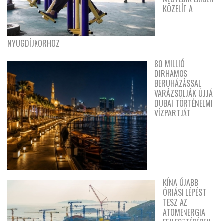
KÖZELÍT A
NYUGDÍJKORHOZ
80 MILLIÓ
DIRHAMOS
BERUHÁZÁSSAL
VARÁZSOLJÁK ÚJJÁ
DUBAI TÖRTÉNELMI
VÍZPARTJÁT
KÍNA ÚJABB
ÓRIÁSI LÉPÉST
TESZ AZ
ATOMENERGIA