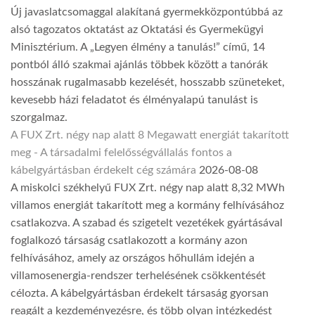
Új javaslatcsomaggal alakítaná gyermekközpontúbbá az
alsó tagozatos oktatást az Oktatási és Gyermekügyi
Minisztérium. A „Legyen élmény a tanulás!” című, 14
pontból álló szakmai ajánlás többek között a tanórák
hosszának rugalmasabb kezelését, hosszabb szüneteket,
kevesebb házi feladatot és élményalapú tanulást is
szorgalmaz.
A FUX Zrt. négy nap alatt 8 Megawatt energiát takarított
meg - A társadalmi felelősségvállalás fontos a
kábelgyártásban érdekelt cég számára
2026-08-08
A miskolci székhelyű FUX Zrt. négy nap alatt 8,32 MWh
villamos energiát takarított meg a kormány felhívásához
csatlakozva. A szabad és szigetelt vezetékek gyártásával
foglalkozó társaság csatlakozott a kormány azon
felhívásához, amely az országos hőhullám idején a
villamosenergia-rendszer terhelésének csökkentését
célozta. A kábelgyártásban érdekelt társaság gyorsan
reagált a kezdeményezésre, és több olyan intézkedést