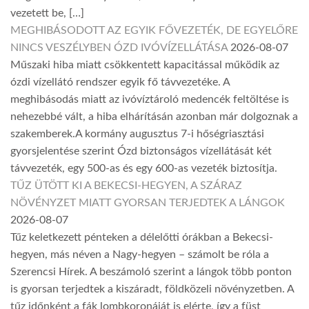
vezetett be, […]
MEGHIBÁSODOTT AZ EGYIK FŐVEZETÉK, DE EGYELŐRE
NINCS VESZÉLYBEN ÓZD IVÓVÍZELLÁTÁSA
2026-08-07
Műszaki hiba miatt csökkentett kapacitással működik az
ózdi vízellátó rendszer egyik fő távvezetéke. A
meghibásodás miatt az ivóvíztároló medencék feltöltése is
nehezebbé vált, a hiba elhárításán azonban már dolgoznak a
szakemberek.A kormány augusztus 7-i hőségriasztási
gyorsjelentése szerint Ózd biztonságos vízellátását két
távvezeték, egy 500-as és egy 600-as vezeték biztosítja.
TŰZ ÜTÖTT KI A BEKECSI-HEGYEN, A SZÁRAZ
NÖVÉNYZET MIATT GYORSAN TERJEDTEK A LÁNGOK
2026-08-07
Tűz keletkezett pénteken a délelőtti órákban a Bekecsi-
hegyen, más néven a Nagy-hegyen – számolt be róla a
Szerencsi Hírek. A beszámoló szerint a lángok több ponton
is gyorsan terjedtek a kiszáradt, földközeli növényzetben. A
tűz időnként a fák lombkoronáját is elérte, így a füst