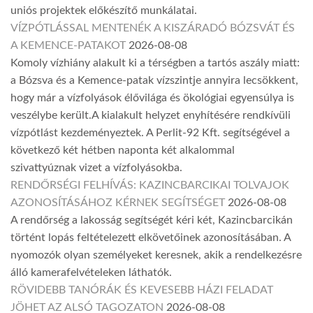
uniós projektek előkészítő munkálatai.
VÍZPÓTLÁSSAL MENTENÉK A KISZÁRADÓ BÓZSVÁT ÉS
A KEMENCE-PATAKOT
2026-08-08
Komoly vízhiány alakult ki a térségben a tartós aszály miatt:
a Bózsva és a Kemence-patak vízszintje annyira lecsökkent,
hogy már a vízfolyások élővilága és ökológiai egyensúlya is
veszélybe került.A kialakult helyzet enyhítésére rendkívüli
vízpótlást kezdeményeztek. A Perlit-92 Kft. segítségével a
következő két hétben naponta két alkalommal
szivattyúznak vizet a vízfolyásokba.
RENDŐRSÉGI FELHÍVÁS: KAZINCBARCIKAI TOLVAJOK
AZONOSÍTÁSÁHOZ KÉRNEK SEGÍTSÉGET
2026-08-08
A rendőrség a lakosság segítségét kéri két, Kazincbarcikán
történt lopás feltételezett elkövetőinek azonosításában. A
nyomozók olyan személyeket keresnek, akik a rendelkezésre
álló kamerafelvételeken láthatók.
RÖVIDEBB TANÓRÁK ÉS KEVESEBB HÁZI FELADAT
JÖHET AZ ALSÓ TAGOZATON
2026-08-08