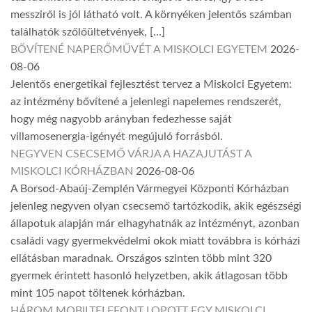
messziről is jól látható volt. A környéken jelentős számban
találhatók szőlőültetvények, […]
BŐVÍTENÉ NAPERŐMŰVÉT A MISKOLCI EGYETEM
2026-
08-06
Jelentős energetikai fejlesztést tervez a Miskolci Egyetem:
az intézmény bővítené a jelenlegi napelemes rendszerét,
hogy még nagyobb arányban fedezhesse saját
villamosenergia-igényét megújuló forrásból.
NEGYVEN CSECSEMŐ VÁRJA A HAZAJUTÁST A
MISKOLCI KÓRHÁZBAN
2026-08-06
A Borsod-Abaúj-Zemplén Vármegyei Központi Kórházban
jelenleg negyven olyan csecsemő tartózkodik, akik egészségi
állapotuk alapján már elhagyhatnák az intézményt, azonban
családi vagy gyermekvédelmi okok miatt továbbra is kórházi
ellátásban maradnak. Országos szinten több mint 320
gyermek érintett hasonló helyzetben, akik átlagosan több
mint 105 napot töltenek kórházban.
HÁROM MOBILTELEFONT LOPOTT EGY MISKOLCI