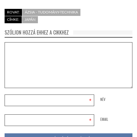
ROVAT:
ÁZSIA - TUDOMÁNY-TECHNIKA
CÍMKE:
JAPÁN
SZÓLJON HOZZÁ EHHEZ A CIKKHEZ
*
NÉV
*
EMAIL