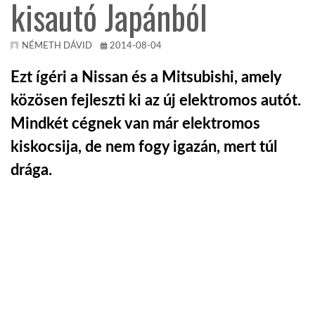
kisautó Japánból
TROPICALMAGAZIN
NÉMETH DÁVID
2014-08-04
GLOBOTV
Ezt ígéri a Nissan és a Mitsubishi, amely
közösen fejleszti ki az új elektromos autót.
AFRIKA TUDÁSTÁR
Mindkét cégnek van már elektromos
kiskocsija, de nem fogy igazán, mert túl
A NAP SZÉPE
drága.
LINKTR.EE
GLOBOZSARU
DOBRAVERO.HU