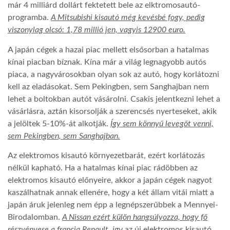
már 4 milliárd dollárt fektetett bele az elktromosautó-
programba.
A Mitsubishi kisautó még kevésbé fogy, pedig
viszonylag olcsó: 1,78 millió jen, vagyis 12900 euro.
A japán cégek a hazai piac mellett elsősorban a hatalmas
kínai piacban bíznak. Kína már a világ legnagyobb autós
piaca, a nagyvárosokban olyan sok az autó, hogy korlátozni
kell az eladásokat. Sem Pekingben, sem Sanghajban nem
lehet a boltokban autót vásárolni. Csakis jelentkezni lehet a
vásárlásra, aztán kisorsolják a szerencsés nyerteseket, akik
a jelöltek 5-10%-át alkotják.
Így sem könnyű levegőt venni,
sem Pekingben, sem Sanghajban.
Az elektromos kisautó környezetbarát, ezért korlátozás
nélkül kapható. Ha a hatalmas kínai piac rádöbben az
elektromos kisautó előnyeire, akkor a japán cégek nagyot
kaszálhatnak annak ellenére, hogy a két állam vitái miatt a
japán áruk jelenleg nem épp a legnépszerűbbek a Mennyei-
Birodalomban.
A Nissan ezért külön hangsúlyozza, hogy fő
részvényese a francia Renault
, így az új elektromos kisautó