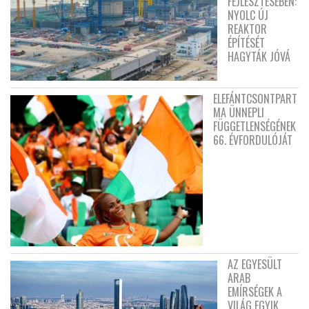
FEJLESZTÉSÉBEN:
NYOLC ÚJ
REAKTOR
ÉPÍTÉSÉT
HAGYTÁK JÓVÁ
ELEFÁNTCSONTPART
MA ÜNNEPLI
FÜGGETLENSÉGÉNEK
66. ÉVFORDULÓJÁT
AZ EGYESÜLT
ARAB
EMÍRSÉGEK A
VILÁG EGYIK