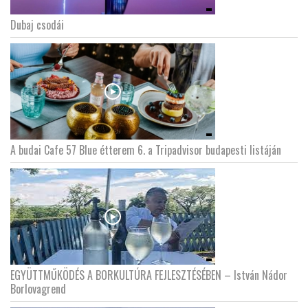
Dubaj csodái
A budai Cafe 57 Blue étterem 6. a Tripadvisor budapesti listáján
EGYÜTTMŰKÖDÉS A BORKULTÚRA FEJLESZTÉSÉBEN – István Nádor
Borlovagrend