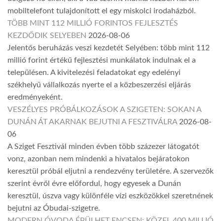
mobiltelefont tulajdonított el egy miskolci irodaházból.
TÖBB MINT 112 MILLIÓ FORINTOS FEJLESZTÉS
KEZDŐDIK SELYEBEN
2026-08-06
Jelentős beruházás veszi kezdetét Selyében: több mint 112
millió forint értékű fejlesztési munkálatok indulnak el a
településen. A kivitelezési feladatokat egy edelényi
székhelyű vállalkozás nyerte el a közbeszerzési eljárás
eredményeként.
VESZÉLYES PRÓBÁLKOZÁSOK A SZIGETEN: SOKAN A
DUNÁN ÁT AKARNAK BEJUTNI A FESZTIVÁLRA
2026-08-
06
A Sziget Fesztivál minden évben több százezer látogatót
vonz, azonban nem mindenki a hivatalos bejáratokon
keresztül próbál eljutni a rendezvény területére. A szervezők
szerint évről évre előfordul, hogy egyesek a Dunán
keresztül, úszva vagy különféle vízi eszközökkel szeretnének
bejutni az Óbudai-szigetre.
MODERN ÓVODA ÉPÜLHET ENCSEN: KÖZEL 400 MILLIÓ