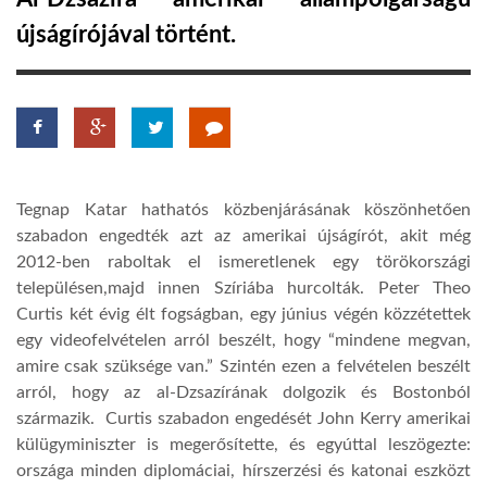
újságírójával történt.
TROPICALMAGAZIN
GLOBOTV
AFRIKA TUDÁSTÁR
Tegnap Katar hathatós közbenjárásának köszönhetően
szabadon engedték azt az amerikai újságírót, akit még
A NAP SZÉPE
2012-ben raboltak el ismeretlenek egy törökországi
településen,majd innen Szíriába hurcolták. Peter Theo
Curtis két évig élt fogságban, egy június végén közzétettek
LINKTR.EE
egy videofelvételen arról beszélt, hogy “mindene megvan,
amire csak szüksége van.” Szintén ezen a felvételen beszélt
arról, hogy az al-Dzsazírának dolgozik és Bostonból
GLOBOZSARU
származik. Curtis szabadon engedését John Kerry amerikai
külügyminiszter is megerősítette, és egyúttal leszögezte:
DOBRAVERO.HU
országa minden diplomáciai, hírszerzési és katonai eszközt