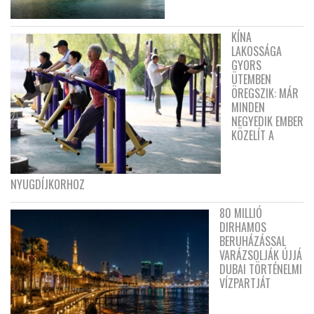
KÍNA
LAKOSSÁGA
GYORS
ÜTEMBEN
ÖREGSZIK: MÁR
MINDEN
NEGYEDIK EMBER
KÖZELÍT A
NYUGDÍJKORHOZ
80 MILLIÓ
DIRHAMOS
BERUHÁZÁSSAL
VARÁZSOLJÁK ÚJJÁ
DUBAI TÖRTÉNELMI
VÍZPARTJÁT