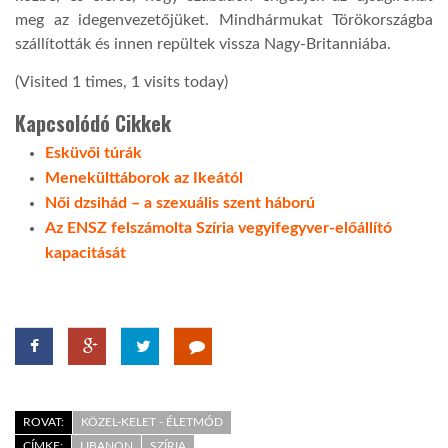
meg az idegenvezetőjüket. Mindhármukat Törökországba
szállították és innen repültek vissza Nagy-Britanniába.
(Visited 1 times, 1 visits today)
Kapcsolódó Cikkek
Esküvői túrák
Menekülttáborok az Ikeától
Női dzsihád – a szexuális szent háború
Az ENSZ felszámolta Szíria vegyifegyver-előállító
kapacitását
ROVAT:
KÖZEL-KELET - ÉLETMÓD
CÍMKE:
LIBANON
SZÍRIA