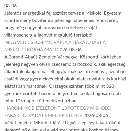
08-06
Jelentős energetikai fejlesztést tervez a Miskolci Egyetem:
az intézmény bővítené a jelenlegi napelemes rendszerét,
hogy még nagyobb arányban fedezhesse saját
villamosenergia-igényét megújuló forrásból.
NEGYVEN CSECSEMŐ VÁRJA A HAZAJUTÁST A
MISKOLCI KÓRHÁZBAN
2026-08-06
A Borsod-Abaúj-Zemplén Vármegyei Központi Kórházban
jelenleg negyven olyan csecsemő tartózkodik, akik egészségi
állapotuk alapján már elhagyhatnák az intézményt, azonban
családi vagy gyermekvédelmi okok miatt továbbra is kórházi
ellátásban maradnak. Országos szinten több mint 320
gyermek érintett hasonló helyzetben, akik átlagosan több
mint 105 napot töltenek kórházban.
HÁROM MOBILTELEFONT LOPOTT EGY MISKOLCI
TAKARÍTÓ, VÁDAT EMELTEK ELLENE
2026-08-06
Vádat emelt a Miskolci Járási Ügyészség egy takarítóként
dolgozó nő ellen, aki a vád szerint munka közben három