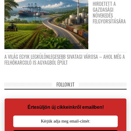
HIRDETETT A
GAZDASÁGI
NÖVEKEDÉS
FELGYORSÍTÁSÁRA
A VILÁG EGYIK LEGKÜLÖNLEGESEBB SIVATAGI VÁROSA – AHOL MÉG A
FELHŐKARCOLÓ IS AGYAGBÓL ÉPÜLT
FOLLOW.IT
Értesüljön új cikkeinkről emailben!