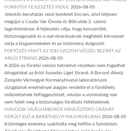
FORINTOS FEJLESZTÉS INDUL
2026-08-05
Jelentős beruházás veszi kezdetét Encsen, ahol teljesen
megújul a Csoda-Vár Óvoda és Bölcsőde 2. számú
tagintézménye. A fejlesztés célja, hogy korszerűbb,
biztonságosabb és a mai elvárásoknak megfelelő környezet
várja a kisgyermekeket és az intézmény dolgozóit.
FERTŐZÉS MIATT AZ IDEI SZEZON VÉGÉIG BEZÁRT AZ
ARLÓI STRAND
2026-08-05
A 2026-os fürdési szezon hátralévő részében nem fogadhat
látogatókat az Arlói Suvadás Liget Strand. A Borsod-Abaúj-
Zemplén Vármegyei Kormányhivatal laboratóriumi
vizsgálatok eredményei alapján rendelte el a fürdőhely
működésének felfüggesztését, miután a vízminőség már
nem felelt meg a biztonságos fürdőzés feltételeinek.
MÁSODIK VILÁGHÁBORÚS PÁNCÉLTÖRŐ GRÁNÁT
KERÜLT ELŐ A BARÁTHEGYI MAJORSÁGBAN
2026-08-05
Különleges esemény szakította meg hétfőn a Szimbiózis