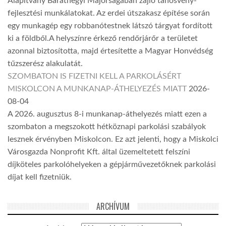
Alapítvány Baráthegyi Majorságában zajló tanösvény-
fejlesztési munkálatokat. Az erdei útszakasz építése során
egy munkagép egy robbanótestnek látszó tárgyat fordított
ki a földből.A helyszínre érkező rendőrjárőr a területet
azonnal biztosította, majd értesítette a Magyar Honvédség
tűzszerész alakulatát.
SZOMBATON IS FIZETNI KELL A PARKOLÁSÉRT
MISKOLCON A MUNKANAP-ÁTHELYEZÉS MIATT
2026-
08-04
A 2026. augusztus 8-i munkanap-áthelyezés miatt ezen a
szombaton a megszokott hétköznapi parkolási szabályok
lesznek érvényben Miskolcon. Ez azt jelenti, hogy a Miskolci
Városgazda Nonprofit Kft. által üzemeltetett felszíni
díjköteles parkolóhelyeken a gépjárművezetőknek parkolási
díjat kell fizetniük.
ARCHÍVUM