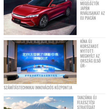
MEGELŐZTÉK
JAPÁN
RIVÁLISAIKAT AZ
EU PIACÁN
KÍNA ÚJ
KORSZAKOT
NYITOTT:
MEGNYÍLT AZ
ORSZÁG ELSŐ
ŰR-
SZÁMÍTÁSTECHNIKAI INNOVÁCIÓS KÖZPONTJA
TANZÁNIA ÚJ
FEJLESZTÉSI
STRATÉGIÁT