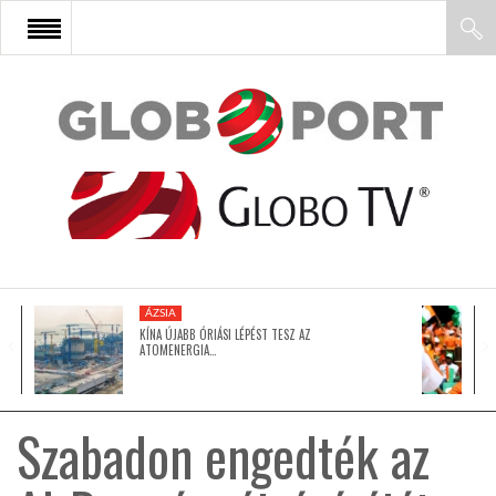
FŐOLDAL
AFRIKA
EURÓPA
ÁZSIA
ÁZSIA
KÍNA ÚJABB ÓRIÁSI LÉPÉST TESZ AZ
ATOMENERGIA…
ÉSZAK-AMERIKA
Szabadon engedték az
LATIN-AMERIKA