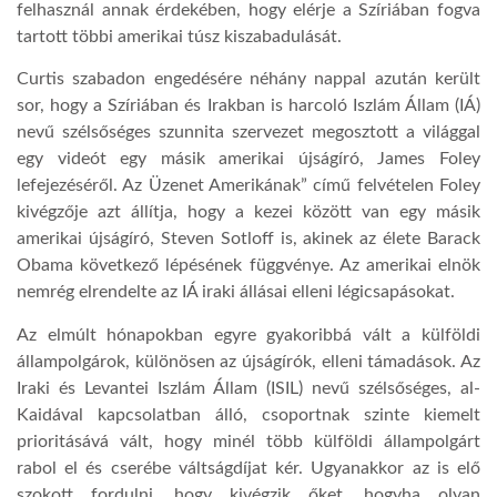
felhasznál annak érdekében, hogy elérje a Szíriában fogva
tartott többi amerikai túsz kiszabadulását.
LATIMO.HU
Curtis szabadon engedésére néhány nappal azután került
sor, hogy a Szíriában és Irakban is harcoló Iszlám Állam (IÁ)
GLOBOBOOK
nevű szélsőséges szunnita szervezet megosztott a világgal
egy videót egy másik amerikai újságíró, James Foley
lefejezéséről. Az Üzenet Amerikának” című felvételen Foley
kivégzője azt állítja, hogy a kezei között van egy másik
amerikai újságíró, Steven Sotloff is, akinek az élete Barack
Obama következő lépésének függvénye. Az amerikai elnök
nemrég elrendelte az IÁ iraki állásai elleni légicsapásokat.
Az elmúlt hónapokban egyre gyakoribbá vált a külföldi
állampolgárok, különösen az újságírók, elleni támadások. Az
Iraki és Levantei Iszlám Állam (ISIL) nevű szélsőséges, al-
Kaidával kapcsolatban álló, csoportnak szinte kiemelt
prioritásává vált, hogy minél több külföldi állampolgárt
rabol el és cserébe váltságdíjat kér. Ugyanakkor az is elő
szokott fordulni, hogy kivégzik őket, hogyha olyan