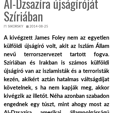
Al-Dzsazíra újságíróját
Szíriában
KÖZEL-KELET
AUSZTRÁLIA
SIKORSKY
2014-08-25
A kivégzett James Foley nem az egyetlen
A VILÁG ITTHON
külföldi újságíró volt, akit az Iszlám Állam
nevű terrorszervezet tartott fogva.
MÉDIA
Szíriában és Irakban is számos külföldi
újságíró van az iszlamisták és a terroristák
kezén, akikért aztán hatalmas váltságdíjat
követelnek, s ha nem kapják meg, akkor
GLOBOTV BP
kivégzik az illetőt. Néha azonban szabadon
engednek egy túszt, mint ahogy most az
HÍR3D
Al-Dzsazíra amerikai állampolgárságú