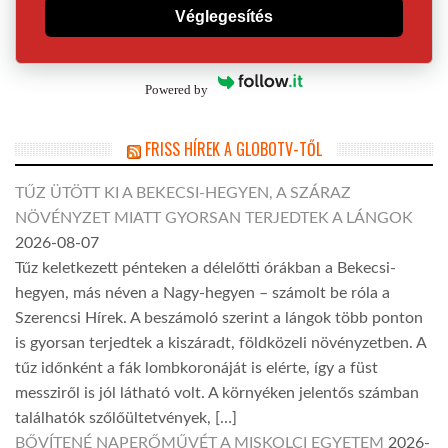
Véglegesítés
Powered by
FRISS HÍREK A GLOBOTV-TŐL
TŰZ ÜTÖTT KI A BEKECSI-HEGYEN, A SZÁRAZ
NÖVÉNYZET MIATT GYORSAN TERJEDTEK A LÁNGOK
2026-08-07
Tűz keletkezett pénteken a délelőtti órákban a Bekecsi-
hegyen, más néven a Nagy-hegyen – számolt be róla a
Szerencsi Hírek. A beszámoló szerint a lángok több ponton
is gyorsan terjedtek a kiszáradt, földközeli növényzetben. A
tűz időnként a fák lombkoronáját is elérte, így a füst
messziről is jól látható volt. A környéken jelentős számban
találhatók szőlőültetvények, […]
BŐVÍTENÉ NAPERŐMŰVÉT A MISKOLCI EGYETEM
2026-