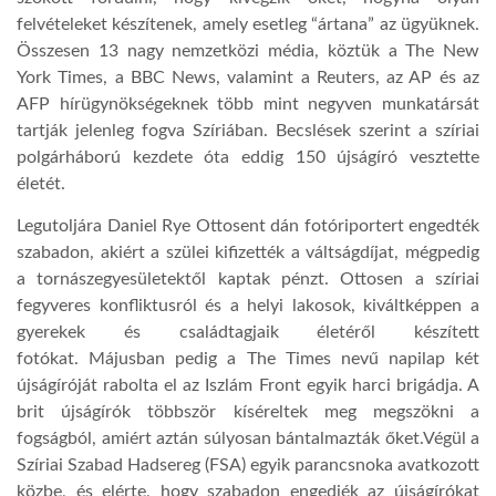
felvételeket készítenek, amely esetleg “ártana” az ügyüknek.
Összesen 13 nagy nemzetközi média, köztük a The New
York Times, a BBC News, valamint a Reuters, az AP és az
AFP hírügynökségeknek több mint negyven munkatársát
tartják jelenleg fogva Szíriában. Becslések szerint a szíriai
polgárháború kezdete óta eddig 150 újságíró vesztette
életét.
Legutoljára Daniel Rye Ottosent dán fotóriportert engedték
szabadon, akiért a szülei kifizették a váltságdíjat, mégpedig
a tornászegyesületektől kaptak pénzt. Ottosen a szíriai
fegyveres konfliktusról és a helyi lakosok, kiváltképpen a
gyerekek és családtagjaik életéről készített
fotókat. Májusban pedig a The Times nevű napilap két
újságíróját rabolta el az Iszlám Front egyik harci brigádja. A
brit újságírók többször kíséreltek meg megszökni a
fogságból, amiért aztán súlyosan bántalmazták őket.Végül a
Szíriai Szabad Hadsereg (FSA) egyik parancsnoka avatkozott
közbe, és elérte, hogy szabadon engedjék az újságírókat